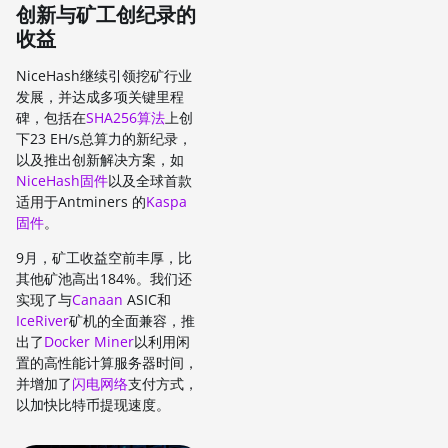
创新与矿工创纪录的
收益
NiceHash继续引领挖矿行业
发展，并达成多项关键里程
碑，包括在
SHA256算法
上创
下23 EH/s总算力的新纪录，
以及推出创新解决方案，如
NiceHash固件
以及全球首款
适用于Antminers 的
Kaspa
固件
。
9月，矿工收益空前丰厚，比
其他矿池高出184%。我们还
实现了与
Canaan
ASIC和
IceRiver
矿机的全面兼容，推
出了
Docker Miner
以利用闲
置的高性能计算服务器时间，
并增加了
闪电网络
支付方式，
以加快比特币提现速度。