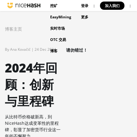
挖矿
登录
加入我们
|
|
EasyMining
更多
实时市场
博客主页
OTC 交易
By Ana Kovačič |
24 Dec 2024
请勿错过！
博客
2024年回
顾：创新
与里程碑
从比特币价格破新高，到
NiceHash达成变革性的里程
碑，彰显了加密货币行业这一
年的不懈努力。