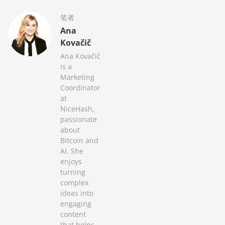
笔者
Ana
Kovačič
Ana Kovačič
is a
Marketing
Coordinator
at
NiceHash,
passionate
about
Bitcoin and
AI. She
enjoys
turning
complex
ideas into
engaging
content
that helps