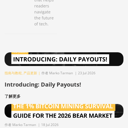
readers
navigate
the future
of tech.
指南与教程
,
产品更新
|
作者 Marko Tarman
|
23 Jul 2026
Introducing: Daily Payouts!
了解更多
作者 Marko Tarman
|
18 Jul 2026