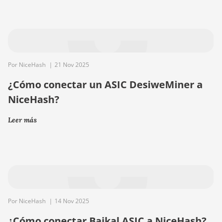
ALEPHIUM
FISHHASH
Por NiceHash
|
21 Nov 2025
¿Cómo conectar un ASIC DesiweMiner a
NiceHash?
Leer más
Por NiceHash
|
14 Nov 2025
¿Cómo conectar Baikal ASIC a NiceHash?