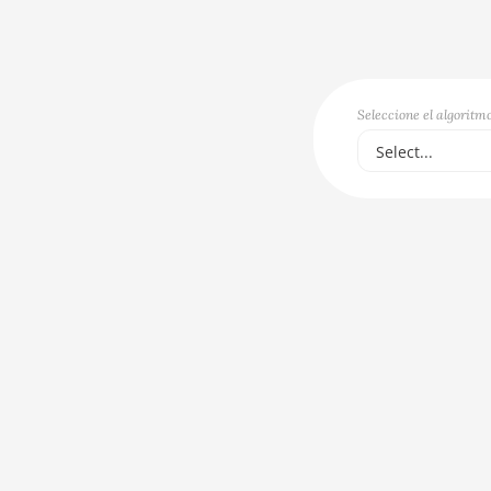
Seleccione el algoritm
Select...
Select...
SCRYPT
SHA256ASICBO
SHA256ASICBO
SHA256
X11
NEOSCRYPT
DAGGERHASHI