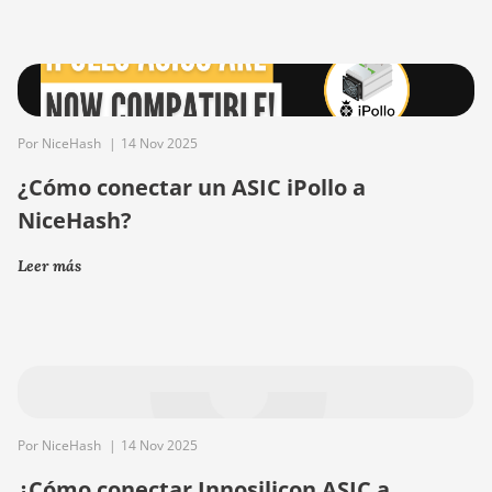
Por NiceHash
|
14 Nov 2025
¿Cómo conectar un ASIC iPollo a
NiceHash?
Leer más
Por NiceHash
|
14 Nov 2025
¿Cómo conectar Innosilicon ASIC a