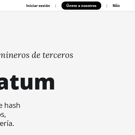
Iniciar sesión
Únete a nosotros
|
|
Más
mineros de terceros
ratum
de hash
s,
ería.