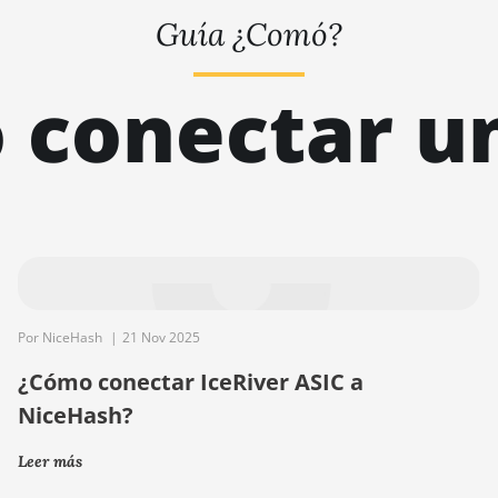
Guía ¿Comó?
conectar u
ERO
Por NiceHash
|
21 Nov 2025
¿Cómo conectar IceRiver ASIC a
NiceHash?
Leer más