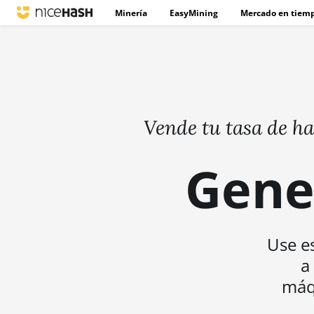
Minería
EasyMining
Mercado en tiemp
Vende tu tasa de h
Gene
Use es
a
máqu