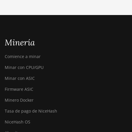
Minería
Comience a minar
Minar con CPU/GPU
Minar con ASIC
Firmware ASIC
Minero Docker
Tasa de pago de NiceHash
NiceHash OS