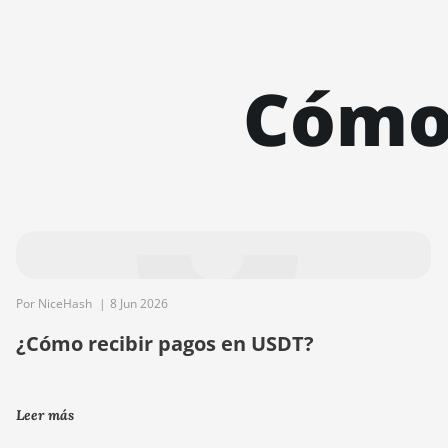
EQUIHASH
ZHASH
Cómo 
RANDOMXMON
EAGLESONG
KAWPOW
BEAMV3
OCTOPUS
AUTOLYKOS
Por NiceHash
|
8 Jun 2026
ETCHASH
¿Cómo recibir pagos en USDT?
VERUSHASH
KHEAVYHASH
Leer más
NEXAPOW