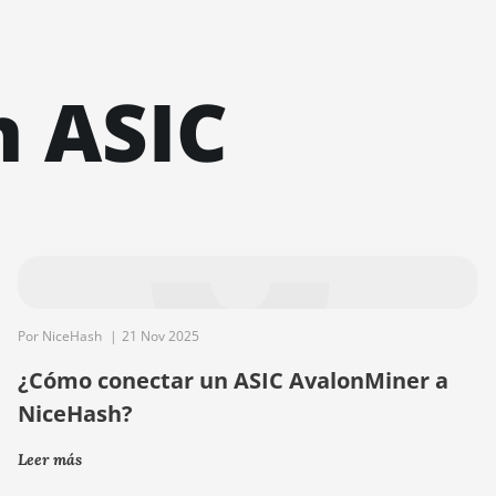
n ASIC
Por NiceHash
|
21 Nov 2025
¿Cómo conectar un ASIC AvalonMiner a
NiceHash?
Leer más