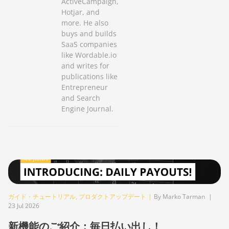
ActiveCampaign,
Hotjar, and
more. He also
buys and builds
SaaS companies
like Wordable.io
and writes for
publications like
Entrepreneur
and Search
Engine Journal.
ガイド・チュートリアル
,
プロダクトアップデート
|
By Marko Tarman
|
23 Jul 2026
新機能のご紹介：毎日払い出し！