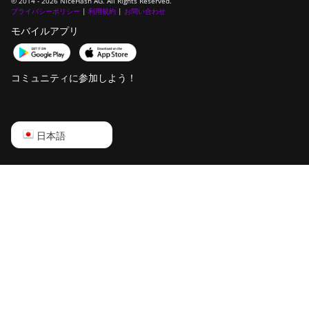
© 2014 - 2026 NiceHash AG. All Rights Reserved.
プライバシーポリシー
|
利用規約
|
お問い合わせ
モバイルアプリ
コミュニティに参加しよう！
English
日本語
Русский
中文
Deutsch
Português
Español
Français