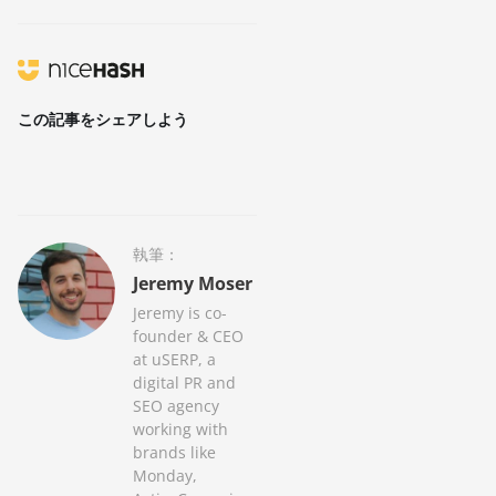
この記事をシェアしよう
執筆：
Jeremy Moser
Jeremy is co-
founder & CEO
at uSERP, a
digital PR and
SEO agency
working with
brands like
Monday,