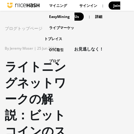
マイニング
サインイン
Join
|
EasyMining
Us
|
詳細
ライブマーケッ
ブログトップページ
トプレイス
By Jeremy Moser |
25 Jun 2024
お見逃しなく！
OTC取引
ライトニン
ブログ
グネットワ
ークの解
説：ビット
コインのス