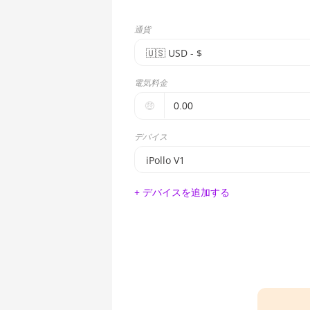
通貨
🇺🇸ㅤ USD - $
🇪🇺ㅤ EUR - €
電気料金
🇺🇸ㅤ USD - $
🤑
🇨🇳ㅤ CNY - CN¥
デバイス
🇬🇧ㅤ GBP - £
iPollo V1
🇷🇺ㅤ RUB
BITMAIN AntMiner S17e (64Th)
+ デバイスを追加する
- - -
AMD CPU EPYC 7302
🇦🇪ㅤ AED
AMD CPU EPYC 7352
🇦🇫ㅤ AFN - Af
AMD CPU EPYC 7402
🇦🇱ㅤ ALL
AMD CPU EPYC 7402P
🇦🇲ㅤ AMD