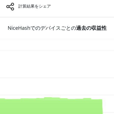
計算結果をシェア
NiceHashでのデバイスごとの
過去の収益性
e, and navigator-x-axis.
es, values, and navigator-y-axis.