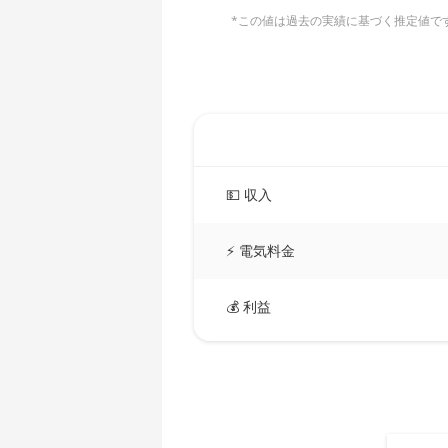
AMD CPU Ryzen 5 3600X
*この値は過去の実績に基づく推定値です。
🇧🇲ㅤ BMD - $
AMD CPU Ryzen 5 3600XT
🇧🇳ㅤ BND - BN$
AMD CPU Ryzen 5 5600X
🇧🇴ㅤ BOB - Bs
AMD CPU Ryzen 5 7600X
🇧🇷ㅤ BRL - R$
AMD CPU Ryzen 7 1700
🏳ㅤ BSD - B$
AMD CPU Ryzen 7 1700X
💵 収入
🇧🇹ㅤ BTN - Nu.
AMD CPU Ryzen 7 1800X
⚡ 電気料金
🇧🇼ㅤ BWP
AMD CPU Ryzen 7 2700
🇧🇾ㅤ BYN
AMD CPU Ryzen 7 2700X
💰 利益
🇧🇿ㅤ BZD - BZ$
AMD CPU Ryzen 7 3700X
🇨🇦ㅤ CAD - CA$
AMD CPU Ryzen 7 3800X
🇨🇩ㅤ CDF
AMD CPU Ryzen 7 3800XT
🇨🇭ㅤ CHF
AMD CPU Ryzen 7 5700G