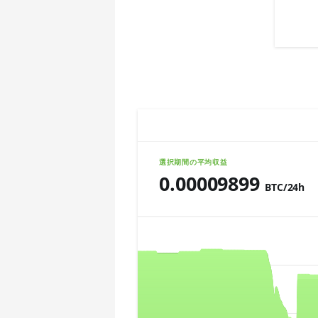
🇨🇱ㅤ CLP - CL$
AMD CPU Ryzen 7 5800X
🇨🇴ㅤ COP - CO$
AMD CPU Ryzen 7 5800X3D
🇨🇷ㅤ CRC - ₡
AMD CPU Ryzen 7 7800X3D
🏳ㅤ CUC - $
AMD CPU Ryzen 9 3900X
🇨🇻ㅤ CVE - CV$
AMD CPU Ryzen 9 3900XT
🇨🇿ㅤ CZK - Kč
AMD CPU Ryzen 9 3950X
選択期間の平均収益
🇩🇯ㅤ DJF - Fdj
0.00009899
AMD CPU Ryzen 9 5900X
BTC/24h
🇩🇰ㅤ DKK - Dkr
AMD CPU Ryzen 9 5950X
Chart
🇩🇴ㅤ DOP - RD$
AMD CPU Ryzen 9 7900X
🇩🇿ㅤ DZD - DA
AMD CPU Ryzen 9 7950X
Combination chart with 3 data series.
🇪🇬ㅤ EGP
The chart has 2 X axes displaying Tim
AMD CPU Threadripper 1900X
The chart has 3 Y axes displaying valu
🇪🇷ㅤ ERN - Nfk
AMD CPU Threadripper 1920X