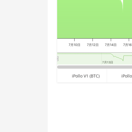
🇪🇹ㅤ ETB - Br
AMD CPU Threadripper 1950X
🏳ㅤ FJD - FJ$
AMD CPU Threadripper 2920X
🇫🇰ㅤ FKP - £
AMD CPU Threadripper 2950X
🇬🇪ㅤ GEL
AMD CPU Threadripper 2970WX
7月10日
7月12日
7月14日
7月1
🇬🇭ㅤ GHS - GH₵
AMD CPU Threadripper 2990WX
🇬🇮ㅤ GIP - £
AMD CPU Threadripper 3960X
7月13日
7月13日
🏳ㅤ GMD - D
AMD CPU Threadripper 3970X
End of interactive chart.
iPollo V1 (BTC)
iPollo
🇬🇳ㅤ GNF - FG
AMD CPU Threadripper 3990X
🇬🇹ㅤ GTQ
AMD PRO W6800 32GB
🏳ㅤ GYD - GY$
AMD R9 380
Chart
🇭🇰ㅤ HKD - HK$
AMD R9 380X
Pie chart with 2 slices.
🇭🇳ㅤ HNL
AMD R9 390