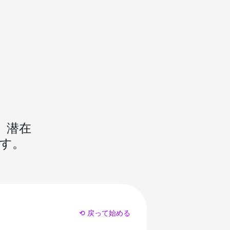
、潜在
す。
⟲ 戻って始める