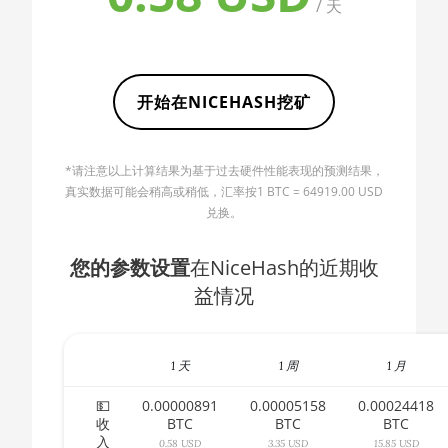
/ 天
AMD CPU Ryzen
🇧🇬ㅤ BGN
5 1400
🇧🇭ㅤ BHD - BD
AMD CPU Ryzen
🇧🇮ㅤ BIF - FBu
5 1500X
开始在NICEHASH挖矿
🇧🇲ㅤ BMD - $
AMD CPU Ryzen
5 1600
🇧🇳ㅤ BND - BN$
*请注意以上计算结果为基于过去硬件性能表现的预测结果，
AMD CPU Ryzen
真实数据可能会稍高或稍低，汇率按1 BTC = 64919.00 USD
🇧🇴ㅤ BOB - Bs
5 1600X
兑换。
🇧🇷ㅤ BRL - R$
AMD CPU Ryzen
您的参数设置
在NiceHash的近期收
5 2600
🏳ㅤ BSD - B$
益情况
AMD CPU Ryzen
🇧🇹ㅤ BTN - Nu.
5 2600X
🇧🇼ㅤ BWP
AMD CPU Ryzen
1 天
1 周
1 月
5 3500X
🇧🇾ㅤ BYN
💵
0.00000891
0.00005158
0.00024418
AMD CPU Ryzen
收
BTC
BTC
BTC
🇧🇿ㅤ BZD - BZ$
5 3600
入
0.58 USD
3.35 USD
15.85 USD