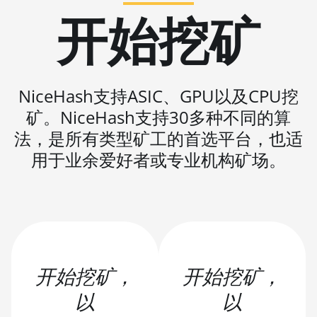
XT
开始挖矿
AMD RX Vega
56
AMD RX Vega
64
NiceHash支持ASIC、GPU以及CPU挖
AMD Radeon
矿。NiceHash支持30多种不同的算
Pro VII
法，是所有类型矿工的首选平台，也适
AMD Radeon VII
用于业余爱好者或专业机构矿场。
AMD Vega
Frontier Edition
Auradine
Teraflux
AH3880
开始挖矿，
开始挖矿，
Auradine
Teraflux AI2500
以
以
Auradine