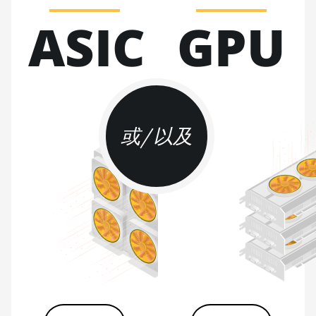
Teraflux AI3680
ASIC
GPU
Auradine
Teraflux AT1500
Auradine
Teraflux AT2880
BITFURY B8
或/以及
BITMAIN
AntMiner AL1
(16.6Th)
BITMAIN
AntMiner D3
BITMAIN
AntMiner D5
BITMAIN
AntMiner K5