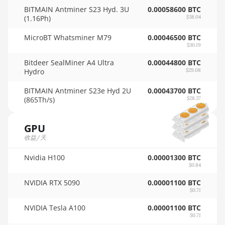
XT 4GB
BITMAIN Antminer S23 Hyd. 3U
0.00058600 BTC
🇵🇦ㅤ PAB - B/.
(1.16Ph)
$38.04
AMD RX 5500
XT 8GB
🇵🇪ㅤ PEN - S/.
MicroBT Whatsminer M79
0.00046500 BTC
$30.19
AMD RX 5600
🏳ㅤ PGK - K
Bitdeer SealMiner A4 Ultra
0.00044800 BTC
AMD RX 5600
🇵🇭ㅤ PHP - ₱
Hydro
$29.08
XT 6GB
🇵🇰ㅤ PKR - PKRs
BITMAIN Antminer S23e Hyd 2U
0.00043700 BTC
AMD RX 570
(865Th/s)
$28.37
🇵🇱ㅤ PLN - zł
16GB
🇵🇾ㅤ PYG - ₲
GPU
AMD RX 570
4GB
收益/天
🇶🇦ㅤ QAR - QR
AMD RX 570
Nvidia H100
0.00001300 BTC
🇷🇴ㅤ RON
8GB
$0.84
🇷🇸ㅤ RSD - din.
NVIDIA RTX 5090
0.00001100 BTC
AMD RX 5700
$0.71
8GB
🇸🇦ㅤ SAR - SR
NVIDIA Tesla A100
0.00001100 BTC
AMD RX 5700
$0.71
🇸🇧ㅤ SBD - $
XT 8GB