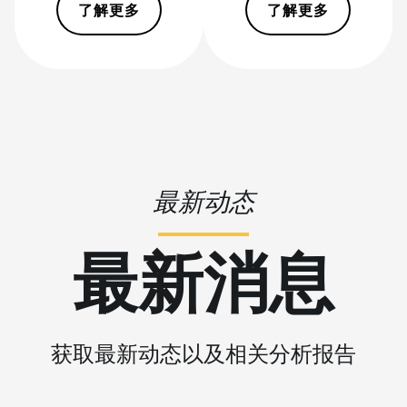
了解更多
了解更多
BITMAIN
AntMiner K7
BITMAIN
AntMiner KA3
BITMAIN
AntMiner KS3
(8.3TH)
BITMAIN
最新动态
AntMiner KS3
(9.4TH)
最新消息
BITMAIN
AntMiner KS5
BITMAIN
AntMiner KS5
获取最新动态以及相关分析报告
Pro
BITMAIN
AntMiner KS7