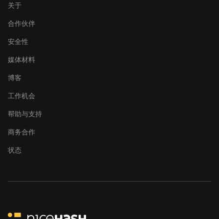
BITMAIN
关于
AntMiner S21
(200Th)
合作伙伴
BITMAIN
安全性
AntMiner S21
媒体材料
Hyd. (335Th)
博客
BITMAIN
AntMiner S21
工作机会
Immersion
(301Th)
帮助与支持
BITMAIN
商务合作
AntMiner S21
Pro
状态
BITMAIN
AntMiner S21
XP (270Th)
BITMAIN
AntMiner S21