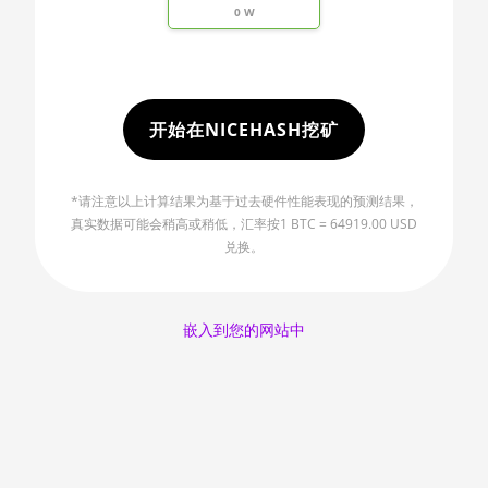
2970WX
0 W
🇱🇷ㅤ LRD - $
AMD CPU
Threadripper
🏳ㅤ LSL - M
2990WX
🇱🇹ㅤ LTL - Lt
开始在NICEHASH挖矿
AMD CPU
Threadripper
🇱🇻ㅤ LVL - Ls
3960X
🇱🇾ㅤ LYD - LD
*请注意以上计算结果为基于过去硬件性能表现的预测结果，
AMD CPU
真实数据可能会稍高或稍低，汇率按1 BTC = 64919.00 USD
🇲🇦ㅤ MAD
Threadripper
兑换。
3970X
🇲🇩ㅤ MDL
AMD CPU
🇲🇬ㅤ MGA
嵌入到您的网站中
Threadripper
3990X
🇲🇰ㅤ MKD
AMD PRO
🇲🇲ㅤ MMK
W6800 32GB
🏳ㅤ MNT - ₮
AMD R9 380
🇲🇴ㅤ MOP - MOP$