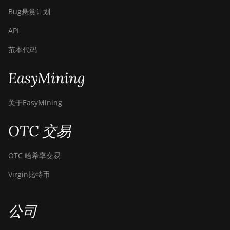
(512Th)
Bug悬赏计划
BITMAIN
API
AntMiner S19
范本代码
XP+ Hyd (279Th)
BITMAIN
EasyMining
AntMiner S19j
Pro (100Th)
关于EasyMining
BITMAIN
AntMiner S19j
OTC 交易
Pro (104Th)
BITMAIN
OTC 哈希率交易
AntMiner S19j
Pro+ (120Th)
Virgin比特币
BITMAIN
AntMiner S19j
公司
Pro++ (125Th)