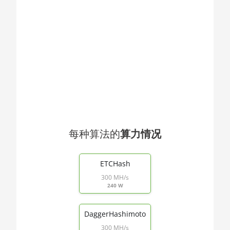
🇯🇴ㅤ JOD - JD
AMD CPU
🇯🇵ㅤ JPY - ¥
Threadripper
1900X
🏳ㅤ KGS - сом
AMD CPU
🇰🇭ㅤ KHR
Threadripper
1920X
🇰🇲ㅤ KMF - CF
AMD CPU
🏳ㅤ KPW - W
Threadripper
1950X
🇰🇷ㅤ KRW - ₩
AMD CPU
每种算法的
算力情况
🇰🇼ㅤ KWD - KD
Threadripper
End of interactive chart.
🇰🇾ㅤ KYD - $
2920X
ETCHash
🇰🇿ㅤ KZT
AMD CPU
300 MH/s
Threadripper
240 W
🇱🇦ㅤ LAK - ₭
2950X
🇱🇧ㅤ LBP - LB£
AMD CPU
DaggerHashimoto
Threadripper
300 MH/s
🇱🇰ㅤ LKR - SLRs