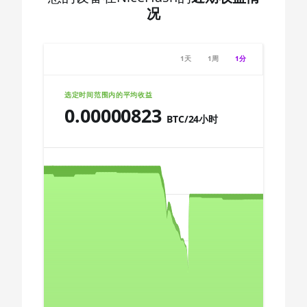
7 2700
🇩🇿ㅤ DZD - DA
况
AMD CPU Ryzen
🇪🇬ㅤ EGP
7 2700X
🇪🇷ㅤ ERN - Nfk
1天
1周
1分
AMD CPU Ryzen
🇪🇹ㅤ ETB - Br
7 3700X
选定时间范围内的平均收益
🏳ㅤ FJD - FJ$
0.00000823
AMD CPU Ryzen
BTC/24小时
7 3800X
🇫🇰ㅤ FKP - £
Chart
AMD CPU Ryzen
🇬🇪ㅤ GEL
7 3800XT
🇬🇭ㅤ GHS - GH₵
AMD CPU Ryzen
Combination chart with 3 data series.
7 5700G
🇬🇮ㅤ GIP - £
The chart has 2 X axes displaying Time, and navigator-x-a
The chart has 3 Y axes displaying values, values, and navi
AMD CPU Ryzen
🏳ㅤ GMD - D
7 5800X
🇬🇳ㅤ GNF - FG
AMD CPU Ryzen
7 5800X3D
🇬🇹ㅤ GTQ