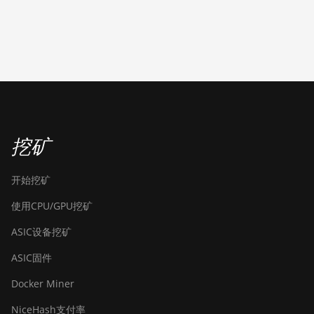
BITMAIN
AntMiner L7
BITMAIN
AntMiner L9
(16Gh)
BITMAIN
AntMiner L9
(17Gh)
挖矿
BITMAIN
开始挖矿
AntMiner L9
Hyd 2U (27Gh)
使用CPU/GPU挖矿
BITMAIN
ASIC设备挖矿
AntMiner S11
ASIC固件
BITMAIN
AntMiner S15
Docker Miner
BITMAIN
NiceHash支付率