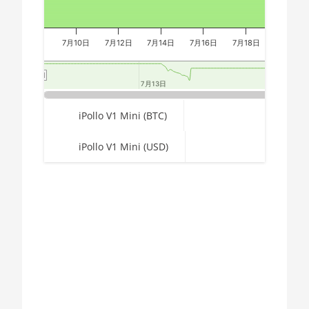
AMD CPU Ryzen
🏳ㅤ GYD - GY$
7 7800X3D
🇭🇰ㅤ HKD - HK$
AMD CPU Ryzen
7月10日
7月12日
7月14日
7月16日
7月18日
7月20日
🇭🇳ㅤ HNL
9 3900X
🏳ㅤ HTG - G
AMD CPU Ryzen
7月13日
7月13日
7月2
7月2
9 3900XT
🇭🇺ㅤ HUF - Ft
End of interactive chart.
iPollo V1 Mini (BTC)
AMD CPU Ryzen
🇮🇩ㅤ IDR - Rp
9 3950X
iPollo V1 Mini (USD)
🇮🇱ㅤ ILS - ₪
AMD CPU Ryzen
9 5900X
🇮🇳ㅤ INR - Rs
AMD CPU Ryzen
🇮🇶ㅤ IQD
9 5950X
Chart
🇮🇷ㅤ IRR
AMD CPU Ryzen
9 7900X
Pie chart with 2 slices.
🇮🇸ㅤ ISK - Ikr
AMD CPU Ryzen
🇯🇲ㅤ JMD - J$
9 7950X