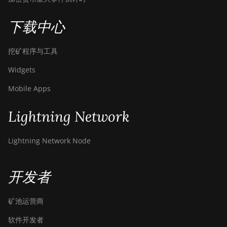
BITMAIN
下载中心
AntMiner S19
Pro Hyd.
(184Th)
挖矿程序与工具
BITMAIN
Widgets
AntMiner S19
Pro+ Hyd
Mobile Apps
(198Th)
Lightning Network
BITMAIN
AntMiner S19
Pro+ Hyd.
Lightning Network Node
(191Th)
BITMAIN
开发者
AntMiner S19
XP (140Th)
矿池运营商
BITMAIN
AntMiner S19
软件开发者
XP Hyd 3U