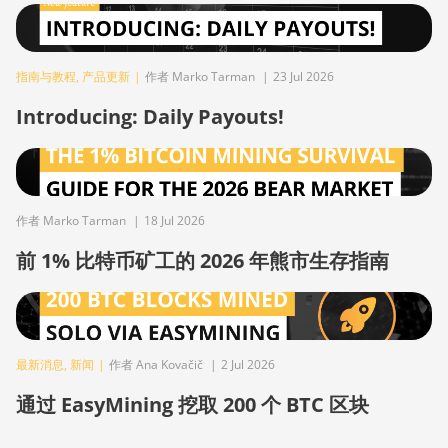
BITMAIN
AntMiner L11
指南与教程
,
产品更新
|
作者 Marko Tarman
|
23 Jul 2026
(20Gh)
Introducing: Daily Payouts!
BITMAIN
AntMiner L11
Hyd. 2U (33Gh)
BITMAIN
AntMiner L11
作者 Marko Tarman
|
18 Jul 2026
Hyd. 6U (33Gh)
前 1% 比特币矿工的 2026 年熊市生存指南
BITMAIN
AntMiner L11
Pro (21Gh)
BITMAIN
最新消息
,
新闻
|
作者 Ana Kovačič
|
2 Jul 2026
AntMiner L3 ++
通过 EasyMining 挖取 200 个 BTC 区块
BITMAIN
AntMiner L3+