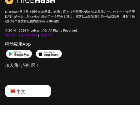
XP Hyd (473Th)
NiceHash是世界上领先的哈希算力市场，同为加密货币业内的知名品牌之一。作为一个专注于
BITMAIN
比特币的平台，NiceHash提供了一个有关于算力、挖矿以及款项支付的一站式服务，并旨于推
动比特币在世界范围内的实际应用与推广。
AntMiner S21
XP Immersion
© 2014 - 2026 NiceHash AG. All Rights Reserved.
(300Th)
隐私政策
|
条款和条件
|
联系方式
移动应用App
BITMAIN
AntMiner S21
XP+ Hyd (500Th)
加入我们的社区！
BITMAIN
AntMiner S21+
(216Th)
English
中文
BITMAIN
Русский
AntMiner S21+
Hyd (319Th)
中文
BITMAIN
Deutsch
AntMiner S21e
XP Hyd (430Th)
Português