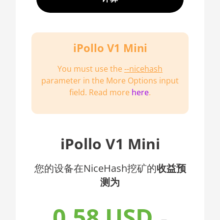
7302
🇦🇫ㅤ AFN - Af
AMD CPU EPYC
🇦🇱ㅤ ALL
7352
iPollo V1 Mini
🇦🇲ㅤ AMD
AMD CPU EPYC
🇧🇶ㅤ ANG - ƒ
7402
You must use the
--nicehash
parameter in the More Options input
🇦🇴ㅤ AOA - Kz
AMD CPU EPYC
field. Read more
here
.
7402P
🇦🇷ㅤ ARS - AR$
AMD CPU EPYC
🇦🇺ㅤ AUD - AU$
7551
🏳ㅤ AWG - ƒ
iPollo V1 Mini
AMD CPU EPYC
7601
🇦🇿ㅤ AZN - man.
您的设备在NiceHash挖矿的
收益预
AMD CPU EPYC
🇧🇦ㅤ BAM - KM
7742
测为
🏳ㅤ BBD - Bds$
AMD CPU Ryzen
0.58 USD
3 1300X
🇧🇩ㅤ BDT - Tk