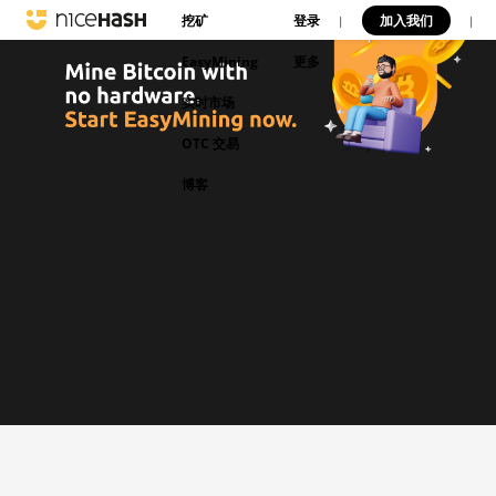
挖矿
登录
加入我们
|
|
EasyMining
更多
实时市场
OTC 交易
博客