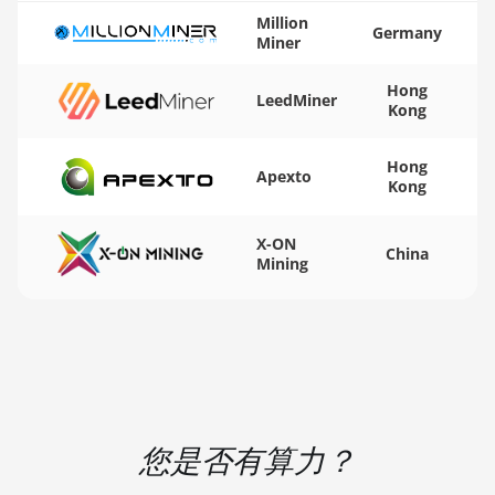
XT
🇻🇺ㅤ VUV - Vt
Million
Germany
Miner
AMD RX 7700
🏳ㅤ WST - WS$
XT
Hong
🇨🇫ㅤ XAF - FCFA
LeedMiner
Kong
AMD RX 7800
XT
🇦🇬ㅤ XCD - $
Hong
Apexto
AMD RX 7900
🏳ㅤ XDR - SDR
Kong
GRE
🇨🇮ㅤ XOF - CFA
AMD RX 7900
X-ON
China
🇵🇫ㅤ XPF - Fr
Mining
XT 20GB
🇾🇪ㅤ YER - YR
AMD RX 7900
XTX 24GB
🇿🇦ㅤ ZAR - R
AMD RX 9070
🇿🇲ㅤ ZMK - ZK
AMD RX 9070
GRE
您是否有算力？
AMD RX 9070