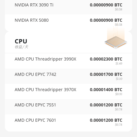
NVIDIA RTX 3090 Ti
0.00000900 BTC
🏳ㅤ SCR - SR
$0.58
AMD RX 580
4GB
🇸🇩ㅤ SDG
NVIDIA RTX 5080
0.00000900 BTC
$0.58
AMD RX 580
🇸🇪ㅤ SEK
8GB
CPU
🇸🇬ㅤ SGD - S$
AMD RX 590
收益/天
🏳ㅤ SHP - £
8GB
AMD CPU Threadripper 3990X
0.00002300 BTC
🇸🇱ㅤ SLL - Le
AMD RX 6500
$1.49
XT 4GB
AMD CPU EPYC 7742
0.00001700 BTC
🇸🇴ㅤ SOS - Ssh
$1.10
AMD RX 6600
🏳ㅤ SRD - $
8GB
AMD CPU Threadripper 3970X
0.00001400 BTC
$0.91
🇸🇾ㅤ SYP - SY£
AMD RX 6600
AMD CPU EPYC 7551
0.00001200 BTC
XT 8GB
🇸🇿ㅤ SZL - L
$0.78
AMD RX 6650
AMD CPU EPYC 7601
0.00001200 BTC
🇹🇭ㅤ THB - ฿
XT
$0.78
🇹🇭ㅤ TJS - ЅМ
AMD RX 6700