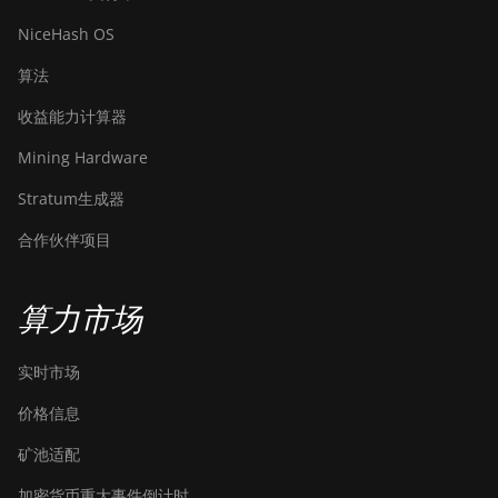
AntMiner S17
NiceHash OS
BITMAIN
AntMiner S17
算法
(53Th)
收益能力计算器
BITMAIN
Mining Hardware
AntMiner S17
Pro
Stratum生成器
BITMAIN
合作伙伴项目
AntMiner S17
Pro (50Th)
算力市场
BITMAIN
AntMiner S17+
实时市场
BITMAIN
AntMiner S19
价格信息
BITMAIN
矿池适配
AntMiner S19
Pro
加密货币重大事件倒计时