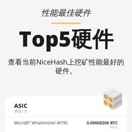
AMD R9 380X
🇲🇺ㅤ MUR - MURs
性能最佳硬件
AMD R9 390
🏳ㅤ MVR - Rf
AMD R9 Fury
Top5硬件
Nano
🇲🇼ㅤ MWK - MK
AMD RX 460
🇲🇽ㅤ MXN - MX$
4GB
🇲🇾ㅤ MYR - RM
AMD RX 470
查看当前NiceHash上挖矿性能最好的
🇳🇦ㅤ NAD - N$
4GB
硬件。
🇳🇬ㅤ NGN - ₦
AMD RX 470
8GB
🇳🇮ㅤ NIO - C$
AMD RX 480
🇳🇴ㅤ NOK - Nkr
8GB
ASIC
🇳🇵ㅤ NPR - NPRs
AMD RX 550
收益/天
4GB
🇳🇿ㅤ NZD - NZ$
MicroBT Whatsminer M79S
0.00068200 BTC
AMD RX 5500
$44.27
🇴🇲ㅤ OMR