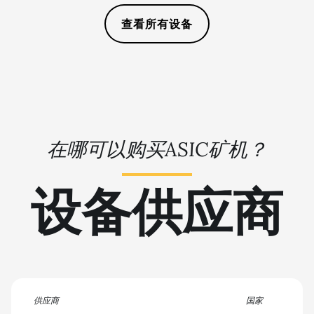
10GB
🏳ㅤ TMT - m
查看所有设备
AMD RX 6700
🇹🇳ㅤ TND - DT
XT 12GB
🇹🇷ㅤ TRY - TL
AMD RX 6750
🇹🇹ㅤ TTD - TT$
XT 12GB
🇹🇼ㅤ TWD - NT$
AMD RX 6800
16GB
在哪可以购买ASIC矿机？
🇹🇿ㅤ TZS - TSh
AMD RX 6800
🇺🇦ㅤ UAH - ₴
XT 16GB
设备供应商
🇺🇬ㅤ UGX - USh
AMD RX 6900
XT 16GB
🇺🇾ㅤ UYU - $U
AMD RX 6950
🇺🇿ㅤ UZS
XT
🏳ㅤ VES - Bs.S
AMD RX 7600
🇻🇳ㅤ VND - ₫
供应商
国家
AMD RX 7600