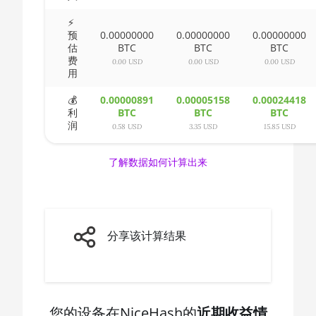
🇨🇦ㅤ CAD - CA$
AMD CPU Ryzen
⚡
预
0.00000000
0.00000000
0.00000000
5 3600X
🇨🇩ㅤ CDF
估
BTC
BTC
BTC
费
AMD CPU Ryzen
🇨🇭ㅤ CHF
0.00 USD
0.00 USD
0.00 USD
用
5 3600XT
🇨🇱ㅤ CLP - CL$
💰
0.00000891
0.00005158
0.00024418
AMD CPU Ryzen
利
BTC
BTC
BTC
🇨🇴ㅤ COP - CO$
5 5600X
润
0.58 USD
3.35 USD
15.85 USD
🇨🇷ㅤ CRC - ₡
AMD CPU Ryzen
5 7600X
了解数据如何计算出来
🏳ㅤ CUC - $
AMD CPU Ryzen
🇨🇻ㅤ CVE - CV$
7 1700
🇨🇿ㅤ CZK - Kč
AMD CPU Ryzen
分享该计算结果
7 1700X
🇩🇯ㅤ DJF - Fdj
AMD CPU Ryzen
🇩🇰ㅤ DKK - Dkr
7 1800X
🇩🇴ㅤ DOP - RD$
AMD CPU Ryzen
您的设备在NiceHash的
近期收益情