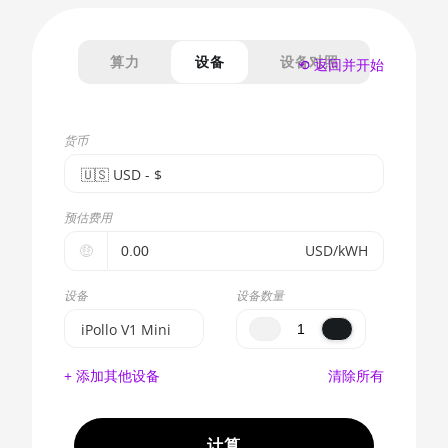
算力
设备
设备对照
⟲ 返回并开始
货币
🇺🇸ㅤ USD - $
🇪🇺ㅤ EUR - €
预估费用
🇺🇸ㅤ USD - $
🤑
USD/kWH
🇨🇳ㅤ CNY - CN¥
设备
设备数量
🇬🇧ㅤ GBP - £
iPollo V1 Mini
🇷🇺ㅤ RUB
BITMAIN
+ 添加其他设备
清除所有
AntMiner S17e
- - -
(64Th)
🇦🇪ㅤ AED
AMD CPU EPYC
计算