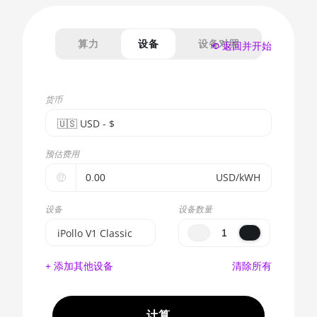
算力
设备
设备对照
⟲ 返回并开始
货币
🇺🇸ㅤ USD - $
🇪🇺ㅤ EUR - €
预估费用
🇺🇸ㅤ USD - $
🤑
USD/kWH
🇨🇳ㅤ CNY - CN¥
设备
设备数量
🇬🇧ㅤ GBP - £
iPollo V1 Classic
🇷🇺ㅤ RUB
BITMAIN
+ 添加其他设备
清除所有
AntMiner S17e
- - -
(64Th)
🇦🇪ㅤ AED
AMD CPU EPYC
计算