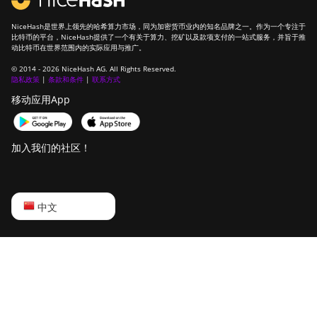
BITMAIN
AntMiner S9 SE
NiceHash是世界上领先的哈希算力市场，同为加密货币业内的知名品牌之一。作为一个专注于
比特币的平台，NiceHash提供了一个有关于算力、挖矿以及款项支付的一站式服务，并旨于推
BITMAIN
动比特币在世界范围内的实际应用与推广。
AntMiner S9i
© 2014 - 2026 NiceHash AG. All Rights Reserved.
隐私政策
|
条款和条件
|
联系方式
BITMAIN
移动应用App
AntMiner S9j
BITMAIN
AntMiner S9k
加入我们的社区！
BITMAIN
AntMiner T15
English
中文
BITMAIN
AntMiner T17
Русский
BITMAIN
中文
AntMiner T17+
Deutsch
BITMAIN
AntMiner T17e
Português