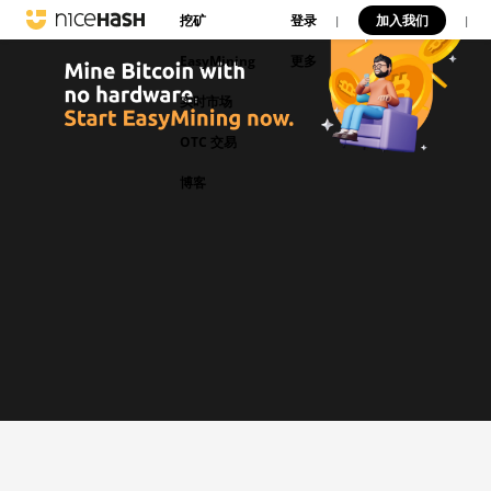
挖矿
登录
加入我们
|
|
EasyMining
更多
实时市场
OTC 交易
博客