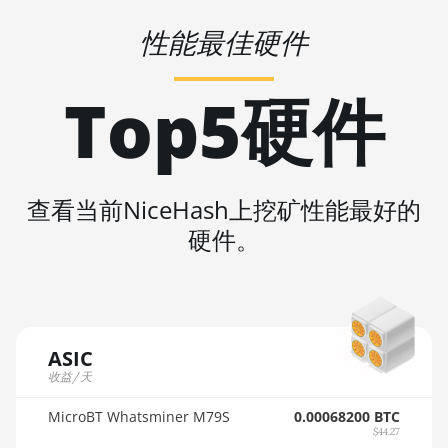
AMD R9 380X
🇲🇺ㅤ MUR - MURs
性能最佳硬件
AMD R9 390
🏳ㅤ MVR - Rf
AMD R9 Fury
Top5硬件
Nano
🇲🇼ㅤ MWK - MK
AMD RX 460 4GB
🇲🇽ㅤ MXN - MX$
AMD RX 470 4GB
🇲🇾ㅤ MYR - RM
查看当前NiceHash上挖矿性能最好的
AMD RX 470 8GB
🇳🇦ㅤ NAD - N$
硬件。
AMD RX 480 8GB
🇳🇬ㅤ NGN - ₦
AMD RX 550 4GB
🇳🇮ㅤ NIO - C$
AMD RX 5500 XT
🇳🇴ㅤ NOK - Nkr
4GB
ASIC
🇳🇵ㅤ NPR - NPRs
收益/天
AMD RX 5500 XT
🇳🇿ㅤ NZD - NZ$
8GB
MicroBT Whatsminer M79S
0.00068200 BTC
$44.27
🇴🇲ㅤ OMR
AMD RX 5600