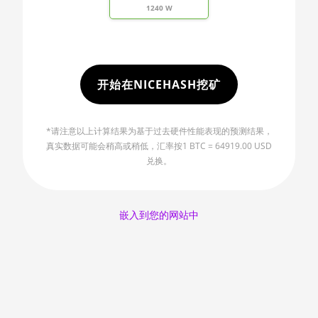
2970WX
1240 W
🇱🇷ㅤ LRD - $
AMD CPU
Threadripper
🏳ㅤ LSL - M
2990WX
🇱🇹ㅤ LTL - Lt
开始在NICEHASH挖矿
AMD CPU
Threadripper
🇱🇻ㅤ LVL - Ls
3960X
🇱🇾ㅤ LYD - LD
*请注意以上计算结果为基于过去硬件性能表现的预测结果，
AMD CPU
真实数据可能会稍高或稍低，汇率按1 BTC = 64919.00 USD
🇲🇦ㅤ MAD
Threadripper
兑换。
3970X
🇲🇩ㅤ MDL
AMD CPU
🇲🇬ㅤ MGA
嵌入到您的网站中
Threadripper
3990X
🇲🇰ㅤ MKD
AMD PRO W6800
🇲🇲ㅤ MMK
32GB
🏳ㅤ MNT - ₮
AMD R9 380
🇲🇴ㅤ MOP - MOP$