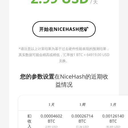
/ 天
AMD CPU Ryzen 5
🇧🇬ㅤ BGN
1400
🇧🇭ㅤ BHD - BD
AMD CPU Ryzen 5
🇧🇮ㅤ BIF - FBu
1500X
开始在NICEHASH挖矿
🇧🇲ㅤ BMD - $
AMD CPU Ryzen 5
1600
🇧🇳ㅤ BND - BN$
*请注意以上计算结果为基于过去硬件性能表现的预测结果，
AMD CPU Ryzen 5
真实数据可能会稍高或稍低，汇率按1 BTC = 64919.00 USD
🇧🇴ㅤ BOB - Bs
1600X
兑换。
🇧🇷ㅤ BRL - R$
AMD CPU Ryzen 5
您的参数设置
在NiceHash的近期收
2600
🏳ㅤ BSD - B$
益情况
AMD CPU Ryzen 5
🇧🇹ㅤ BTN - Nu.
2600X
🇧🇼ㅤ BWP
AMD CPU Ryzen 5
1 天
1 周
1 月
3500X
🇧🇾ㅤ BYN
💵
0.00004602
0.00026714
0.00126140
AMD CPU Ryzen 5
收
BTC
BTC
BTC
🇧🇿ㅤ BZD - BZ$
3600
入
2.99 USD
17.34 USD
81.89 USD