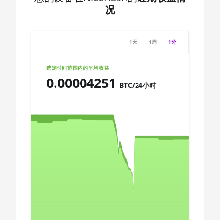
2700
🇩🇿ㅤ DZD - DA
况
AMD CPU Ryzen 7
🇪🇬ㅤ EGP
2700X
🇪🇷ㅤ ERN - Nfk
1天
1周
1分
AMD CPU Ryzen 7
🇪🇹ㅤ ETB - Br
3700X
选定时间范围内的平均收益
🏳ㅤ FJD - FJ$
0.00004251
AMD CPU Ryzen 7
BTC/24小时
3800X
🇫🇰ㅤ FKP - £
Chart
AMD CPU Ryzen 7
🇬🇪ㅤ GEL
3800XT
🇬🇭ㅤ GHS - GH₵
AMD CPU Ryzen 7
Combination chart with 3 data series.
5700G
🇬🇮ㅤ GIP - £
The chart has 2 X axes displaying Time, and navigator-x-a
The chart has 3 Y axes displaying values, values, and navi
AMD CPU Ryzen 7
🏳ㅤ GMD - D
5800X
🇬🇳ㅤ GNF - FG
AMD CPU Ryzen 7
5800X3D
🇬🇹ㅤ GTQ