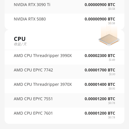
NVIDIA RTX 3090 Ti
AMD RX 6600 8GB
0.00000900 BTC
🏳ㅤ SCR - SR
$0.58
AMD RX 6600 XT
🇸🇩ㅤ SDG
NVIDIA RTX 5080
0.00000900 BTC
8GB
$0.58
🇸🇪ㅤ SEK
AMD RX 6650 XT
CPU
🇸🇬ㅤ SGD - S$
AMD RX 6700
收益/天
10GB
🏳ㅤ SHP - £
AMD CPU Threadripper 3990X
0.00002300 BTC
AMD RX 6700 XT
🇸🇱ㅤ SLL - Le
$1.49
12GB
AMD CPU EPYC 7742
0.00001700 BTC
🇸🇴ㅤ SOS - Ssh
$1.10
AMD RX 6750 XT
🏳ㅤ SRD - $
12GB
AMD CPU Threadripper 3970X
0.00001400 BTC
$0.91
🇸🇾ㅤ SYP - SY£
AMD RX 6800
AMD CPU EPYC 7551
16GB
0.00001200 BTC
🇸🇿ㅤ SZL - L
$0.78
AMD RX 6800 XT
AMD CPU EPYC 7601
0.00001200 BTC
🇹🇭ㅤ THB - ฿
16GB
$0.78
🇹🇭ㅤ TJS - ЅМ
AMD RX 6900 XT