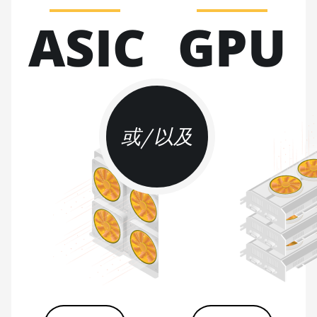
BITMAIN
ASIC
GPU
AntMiner KA3
BITMAIN
AntMiner KS3
(8.3TH)
BITMAIN
AntMiner KS3
或/以及
(9.4TH)
BITMAIN
AntMiner KS5
BITMAIN
AntMiner KS5 Pro
BITMAIN
AntMiner KS7
BITMAIN
AntMiner L11