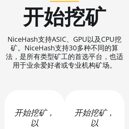
Auradine Teraflux
开始挖矿
AT1500
Auradine Teraflux
AT2880
BITFURY B8
NiceHash支持ASIC、GPU以及CPU挖
BITMAIN
矿。NiceHash支持30多种不同的算
AntMiner AL1
法，是所有类型矿工的首选平台，也适
(16.6Th)
用于业余爱好者或专业机构矿场。
BITMAIN
AntMiner D3
BITMAIN
AntMiner D5
BITMAIN
AntMiner K5
开始挖矿，
开始挖矿，
BITMAIN
以
以
AntMiner K7