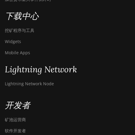
BITMAIN
AntMiner S19j Pro
下载中心
(104Th)
BITMAIN
挖矿程序与工具
AntMiner S19j
Pro+ (120Th)
Widgets
BITMAIN
Mobile Apps
AntMiner S19j
Pro++ (125Th)
Lightning Network
BITMAIN
AntMiner S21
Lightning Network Node
(200Th)
BITMAIN
开发者
AntMiner S21
Hyd. (335Th)
矿池运营商
BITMAIN
AntMiner S21
软件开发者