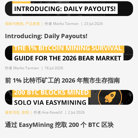
BITMAIN
AntMiner L9
(16Gh)
指南与教程
,
产品更新
|
作者 Marko Tarman
|
23 Jul 2026
BITMAIN
AntMiner L9
Introducing: Daily Payouts!
(17Gh)
BITMAIN
AntMiner L9 Hyd
2U (27Gh)
作者 Marko Tarman
|
18 Jul 2026
BITMAIN
前 1% 比特币矿工的 2026 年熊市生存指南
AntMiner S11
BITMAIN
AntMiner S15
BITMAIN
最新消息
,
新闻
|
作者 Ana Kovačič
|
2 Jul 2026
AntMiner S17
通过 EasyMining 挖取 200 个 BTC 区块
BITMAIN
AntMiner S17