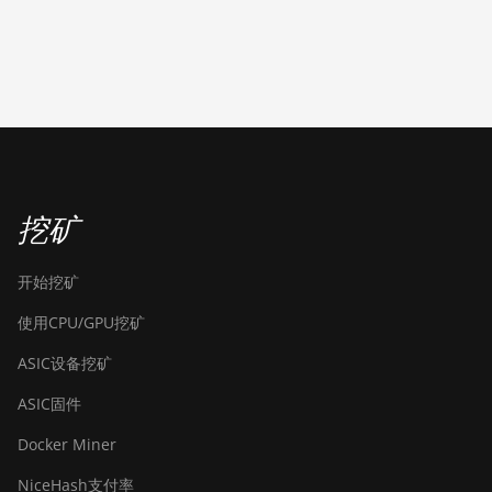
(53Th)
BITMAIN
AntMiner S17 Pro
BITMAIN
AntMiner S17 Pro
(50Th)
BITMAIN
挖矿
AntMiner S17+
BITMAIN
开始挖矿
AntMiner S19
使用CPU/GPU挖矿
BITMAIN
AntMiner S19 Pro
ASIC设备挖矿
BITMAIN
ASIC固件
AntMiner S19 Pro
Hyd. (184Th)
Docker Miner
BITMAIN
NiceHash支付率