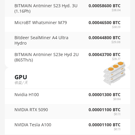
BITMAIN Antminer S23 Hyd. 3U
0.00058600 BTC
🇵🇦ㅤ PAB - B/.
AMD RX 5600 XT
(1.16Ph)
$38.04
6GB
🇵🇪ㅤ PEN - S/.
MicroBT Whatsminer M79
0.00046500 BTC
AMD RX 570 16GB
$30.19
🏳ㅤ PGK - K
Bitdeer SealMiner A4 Ultra
0.00044800 BTC
AMD RX 570 4GB
🇵🇭ㅤ PHP - ₱
Hydro
$29.08
AMD RX 570 8GB
🇵🇰ㅤ PKR - PKRs
BITMAIN Antminer S23e Hyd 2U
0.00043700 BTC
(865Th/s)
$28.37
AMD RX 5700 8GB
🇵🇱ㅤ PLN - zł
AMD RX 5700 XT
🇵🇾ㅤ PYG - ₲
GPU
8GB
收益/天
🇶🇦ㅤ QAR - QR
AMD RX 580 4GB
Nvidia H100
0.00001300 BTC
🇷🇴ㅤ RON
AMD RX 580 8GB
$0.84
🇷🇸ㅤ RSD - din.
NVIDIA RTX 5090
0.00001100 BTC
AMD RX 590 8GB
$0.71
🇸🇦ㅤ SAR - SR
AMD RX 6500 XT
NVIDIA Tesla A100
0.00001100 BTC
4GB
$0.71
🇸🇧ㅤ SBD - $