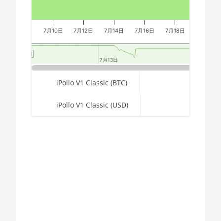
AMD CPU Ryzen 7
🏳ㅤ GYD - GY$
7800X3D
🇭🇰ㅤ HKD - HK$
AMD CPU Ryzen 9
7月10日
7月12日
7月14日
7月16日
7月18日
7月20日
🇭🇳ㅤ HNL
3900X
🏳ㅤ HTG - G
AMD CPU Ryzen 9
7月13日
7月13日
7月2
7月2
3900XT
🇭🇺ㅤ HUF - Ft
End of interactive chart.
iPollo V1 Classic (BTC)
AMD CPU Ryzen 9
🇮🇩ㅤ IDR - Rp
3950X
iPollo V1 Classic (USD)
🇮🇱ㅤ ILS - ₪
AMD CPU Ryzen 9
5900X
🇮🇳ㅤ INR - Rs
AMD CPU Ryzen 9
🇮🇶ㅤ IQD
5950X
Chart
🇮🇷ㅤ IRR
AMD CPU Ryzen 9
7900X
Pie chart with 2 slices.
🇮🇸ㅤ ISK - Ikr
AMD CPU Ryzen 9
🇯🇲ㅤ JMD - J$
7950X