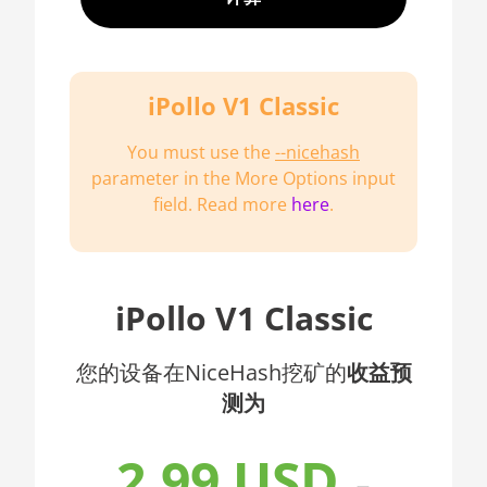
7302
🇦🇫ㅤ AFN - Af
AMD CPU EPYC
🇦🇱ㅤ ALL
7352
iPollo V1 Classic
🇦🇲ㅤ AMD
AMD CPU EPYC
🇧🇶ㅤ ANG - ƒ
7402
You must use the
--nicehash
parameter in the More Options input
🇦🇴ㅤ AOA - Kz
AMD CPU EPYC
field. Read more
here
.
7402P
🇦🇷ㅤ ARS - AR$
AMD CPU EPYC
🇦🇺ㅤ AUD - AU$
7551
🏳ㅤ AWG - ƒ
iPollo V1 Classic
AMD CPU EPYC
7601
🇦🇿ㅤ AZN - man.
您的设备在NiceHash挖矿的
收益预
AMD CPU EPYC
🇧🇦ㅤ BAM - KM
7742
测为
🏳ㅤ BBD - Bds$
AMD CPU Ryzen 3
2.99 USD
1300X
🇧🇩ㅤ BDT - Tk