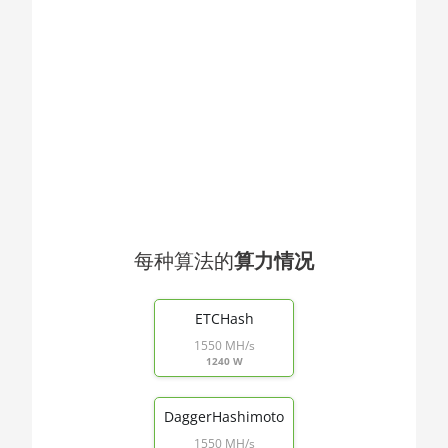
🇯🇴ㅤ JOD - JD
AMD CPU
🇯🇵ㅤ JPY - ¥
Threadripper
1900X
🏳ㅤ KGS - сом
AMD CPU
🇰🇭ㅤ KHR
Threadripper
1920X
🇰🇲ㅤ KMF - CF
AMD CPU
🏳ㅤ KPW - W
Threadripper
1950X
🇰🇷ㅤ KRW - ₩
AMD CPU
每种算法的
算力情况
🇰🇼ㅤ KWD - KD
Threadripper
End of interactive chart.
🇰🇾ㅤ KYD - $
2920X
ETCHash
🇰🇿ㅤ KZT
AMD CPU
1550 MH/s
Threadripper
1240 W
🇱🇦ㅤ LAK - ₭
2950X
🇱🇧ㅤ LBP - LB£
AMD CPU
DaggerHashimoto
Threadripper
1550 MH/s
🇱🇰ㅤ LKR - SLRs