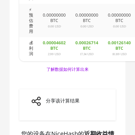
🇨🇦ㅤ CAD - CA$
AMD CPU Ryzen 5
⚡
预
0.00000000
0.00000000
0.00000000
3600X
🇨🇩ㅤ CDF
估
BTC
BTC
BTC
费
AMD CPU Ryzen 5
🇨🇭ㅤ CHF
0.00 USD
0.00 USD
0.00 USD
用
3600XT
🇨🇱ㅤ CLP - CL$
💰
0.00004602
0.00026714
0.00126140
AMD CPU Ryzen 5
利
BTC
BTC
BTC
🇨🇴ㅤ COP - CO$
5600X
润
2.99 USD
17.34 USD
81.89 USD
🇨🇷ㅤ CRC - ₡
AMD CPU Ryzen 5
7600X
了解数据如何计算出来
🏳ㅤ CUC - $
AMD CPU Ryzen 7
🇨🇻ㅤ CVE - CV$
1700
🇨🇿ㅤ CZK - Kč
AMD CPU Ryzen 7
分享该计算结果
1700X
🇩🇯ㅤ DJF - Fdj
AMD CPU Ryzen 7
🇩🇰ㅤ DKK - Dkr
1800X
🇩🇴ㅤ DOP - RD$
AMD CPU Ryzen 7
您的设备在NiceHash的
近期收益情