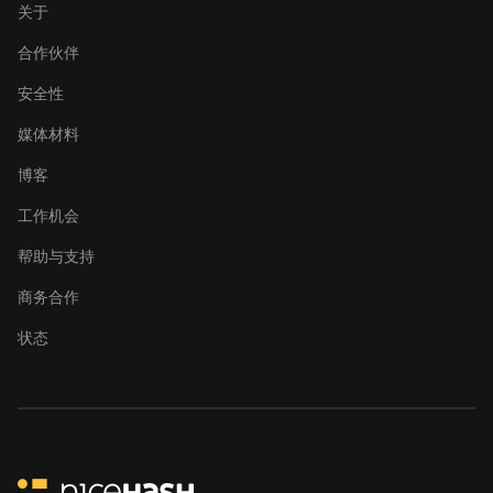
BITMAIN
关于
AntMiner S21+
合作伙伴
(216Th)
安全性
BITMAIN
AntMiner S21+
媒体材料
Hyd (319Th)
博客
BITMAIN
AntMiner S21e XP
工作机会
Hyd (430Th)
帮助与支持
BITMAIN
AntMiner S21e XP
商务合作
Hyd 3U (860Th)
状态
BITMAIN
AntMiner S21j XP
Hyd (495Th/s)
BITMAIN
AntMiner S9