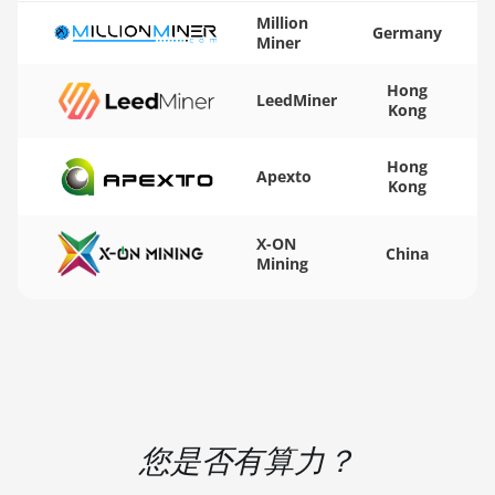
AMD RX 9070 XT
🇻🇺ㅤ VUV - Vt
Million
Germany
Miner
AMD RX Vega 56
🏳ㅤ WST - WS$
Hong
AMD RX Vega 64
🇨🇫ㅤ XAF - FCFA
LeedMiner
Kong
AMD Radeon Pro
🇦🇬ㅤ XCD - $
VII
Hong
Apexto
🏳ㅤ XDR - SDR
Kong
AMD Radeon VII
🇨🇮ㅤ XOF - CFA
AMD Vega
X-ON
China
🇵🇫ㅤ XPF - Fr
Frontier Edition
Mining
🇾🇪ㅤ YER - YR
Auradine Teraflux
AH3880
🇿🇦ㅤ ZAR - R
Auradine Teraflux
🇿🇲ㅤ ZMK - ZK
AI2500
Auradine Teraflux
您是否有算力？
AI3680