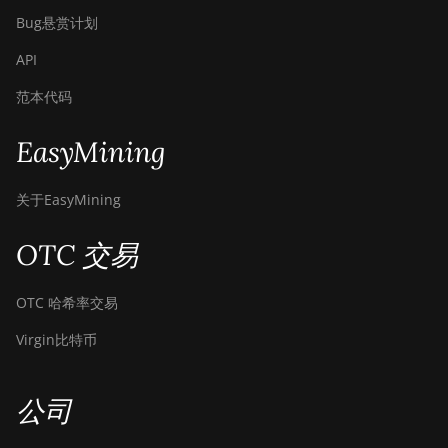
Immersion
(301Th)
Bug悬赏计划
BITMAIN
API
AntMiner S21 Pro
范本代码
BITMAIN
AntMiner S21 XP
EasyMining
(270Th)
BITMAIN
关于EasyMining
AntMiner S21 XP
Hyd (473Th)
OTC 交易
BITMAIN
AntMiner S21 XP
OTC 哈希率交易
Immersion
(300Th)
Virgin比特币
BITMAIN
AntMiner S21 XP+
公司
Hyd (500Th)