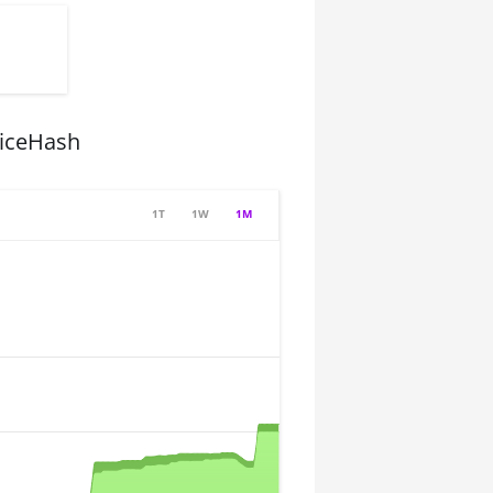
NiceHash
1T
1W
1M