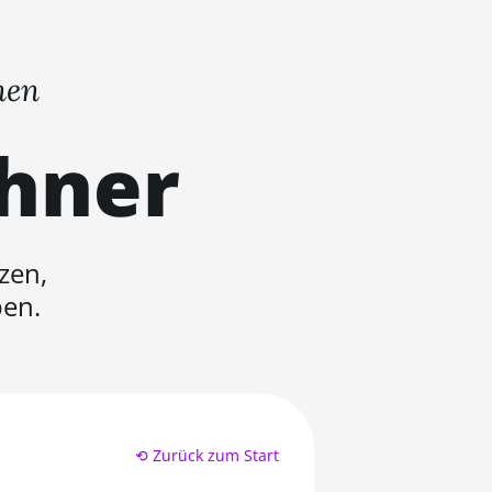
nen
chner
zen,
ben.
⟲ Zurück zum Start