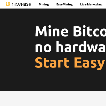
Mining
EasyMining
Live-Marktplatz