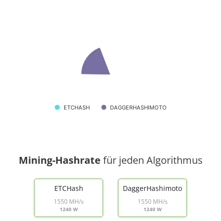
ETCHASH
DAGGERHASHIMOTO
Mining-Hashrate
für jeden Algorithmus
ETCHash
DaggerHashimoto
1550 MH/s
1550 MH/s
1240 W
1240 W