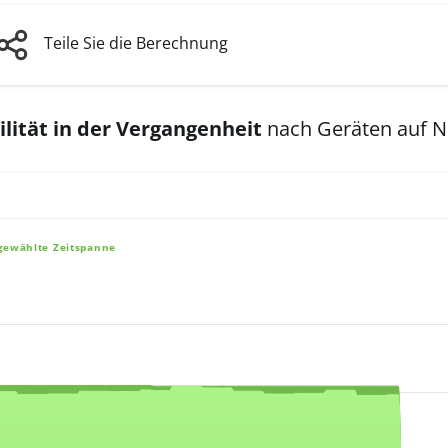
Teile Sie die Berechnung
lität in der Vergangenheit
nach Geräten auf 
sgewählte Zeitspanne
e, and navigator-x-axis.
es, values, and navigator-y-axis.