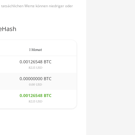
e tatsächlichen Werte können niedriger oder
ceHash
1 Monat
0.00126548 BTC
82.15 USD
0.00000000 BTC
0.00 USD
0.00126548 BTC
82.15 USD