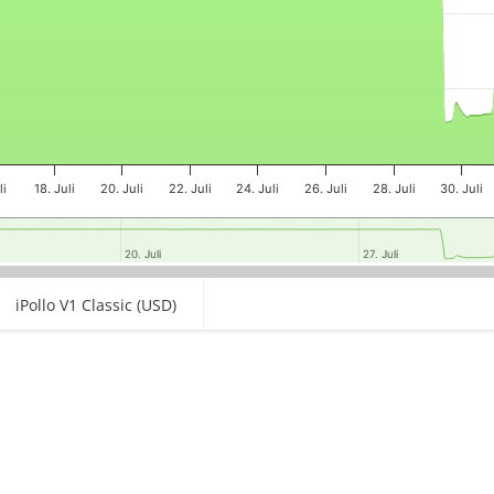
li
18. Juli
20. Juli
22. Juli
24. Juli
26. Juli
28. Juli
30. Juli
20. Juli
20. Juli
27. Juli
27. Juli
iPollo V1 Classic (USD)