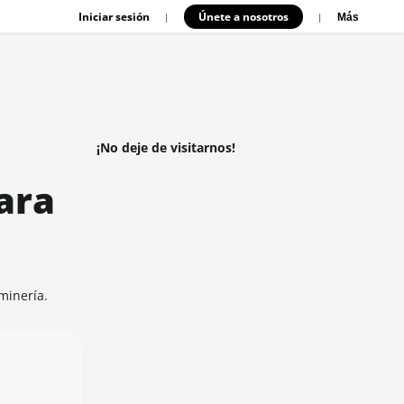
Iniciar sesión
Únete a nosotros
|
|
Más
¡No deje de visitarnos!
ara
minería.