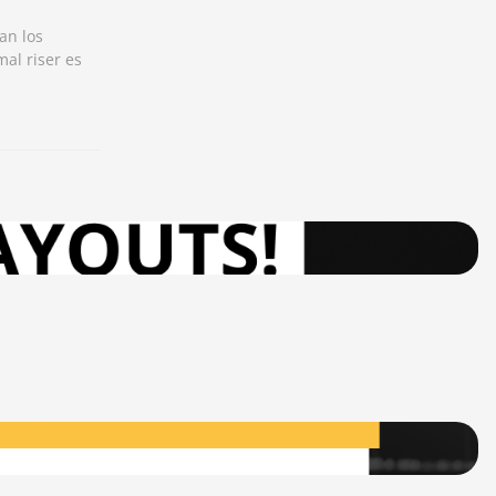
an los
al riser es