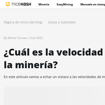
Minería
EasyMining
Mercado en tiemp
Página de inicio del blog
Guías y tutoriales
By Marko Tarman |
6 Jul 2022
¿Cuál es la velocida
la minería?
En este artículo vamos a echar un vistazo a las velocidades de I