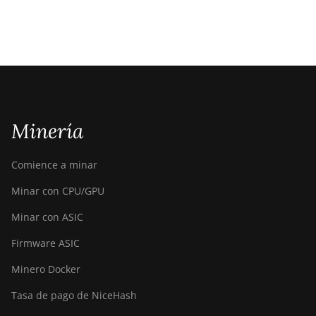
Minería
Comience a minar
Minar con CPU/GPU
Minar con ASIC
Firmware ASIC
Minero Docker
Tasa de pago de NiceHash