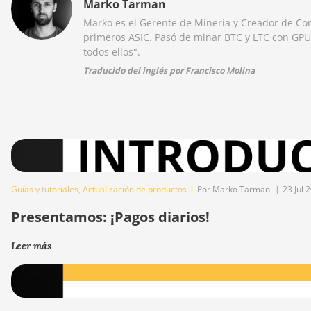
Marko Tarman
Marko es el Gerente de Minería y Creador de Co
primeros ASIC. Pasó de minar BTC y LTC con GPU
todos ellos".
Traducido del inglés por Francisco Molina
Guías y tutoriales
,
Actualización de productos
|
Por Marko Tarman
|
23 Jul 
Presentamos: ¡Pagos diarios!
Leer más