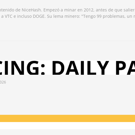
ntenido de NiceHash. Empezó a minar en 2012, antes de que salier
 a VTC e incluso DOGE. Su lema minero: "Tengo 99 problemas, un m
2026