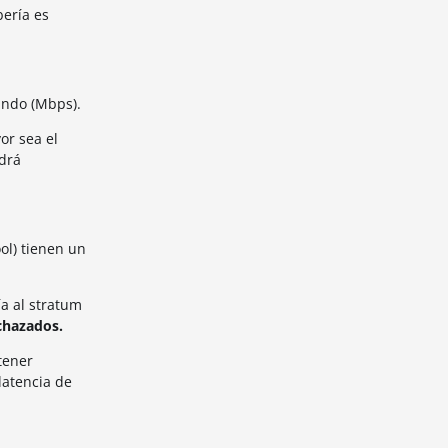
bería es
undo (Mbps).
or sea el
drá
ol) tienen un
ía al stratum
chazados.
tener
latencia de