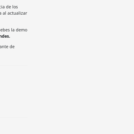
ia de los
 al actualizar
ruebes la demo
ndes.
tante de