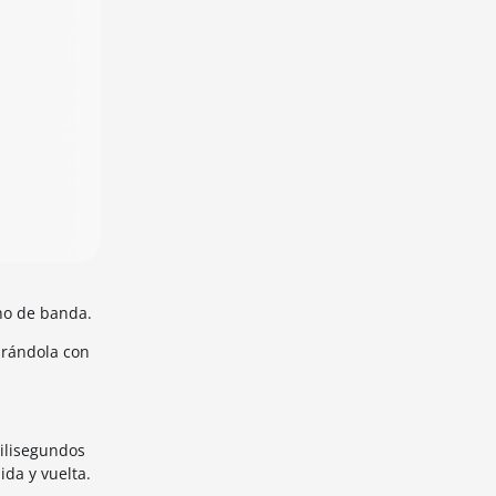
ho de banda.
arándola con
milisegundos
ida y vuelta.