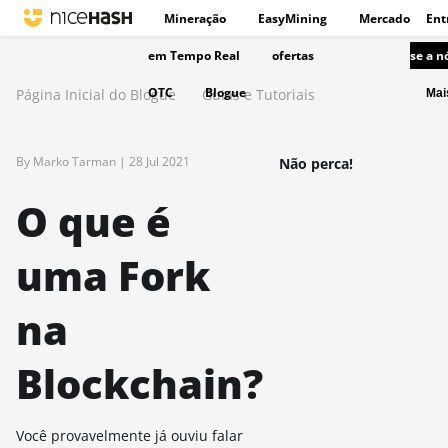
Mineração
EasyMining
Mercado
Ent
em Tempo Real
ofertas
se a n
OTC
Blogue
Página Inicial do Blogue
Guias e Tutoriais
Ma
By Marko Tarman |
28 Jul 2021
Não perca!
O que é
uma Fork
na
Blockchain?
Você provavelmente já ouviu falar