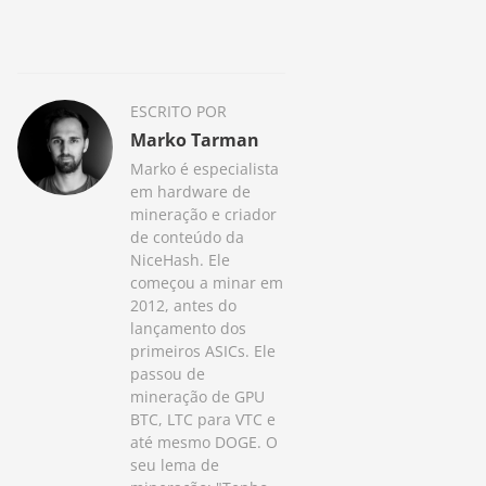
ESCRITO POR
Marko Tarman
Marko é especialista
em hardware de
mineração e criador
de conteúdo da
NiceHash. Ele
começou a minar em
2012, antes do
lançamento dos
primeiros ASICs. Ele
passou de
mineração de GPU
BTC, LTC para VTC e
até mesmo DOGE. O
seu lema de