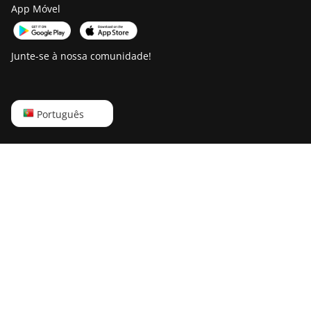
App Móvel
Junte-se à nossa comunidade!
English
Português
Русский
中文
Deutsch
Português
Español
Français
日本語