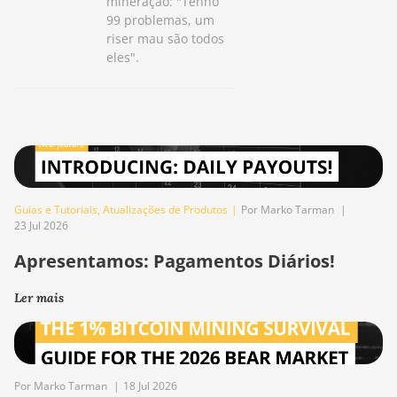
mineração: "Tenho
99 problemas, um
riser mau são todos
eles".
Guias e Tutoriais
,
Atualizações de Produtos
|
Por Marko Tarman
|
23 Jul 2026
Apresentamos: Pagamentos Diários!
Ler mais
Por Marko Tarman
|
18 Jul 2026