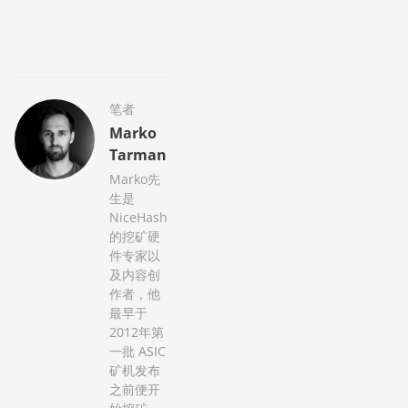
笔者
Marko
Tarman
Marko先
生是
NiceHash
的挖矿硬
件专家以
及内容创
作者，他
最早于
2012年第
一批 ASIC
矿机发布
之前便开