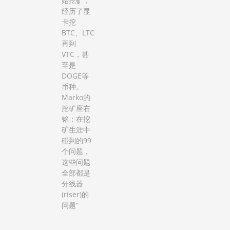
始挖矿，
经历了显
卡挖
BTC、LTC
再到
VTC，甚
至是
DOGE等
币种。
Marko的
挖矿座右
铭：在挖
矿生涯中
碰到的99
个问题，
这些问题
全部都是
分线器
(riser)的
问题”