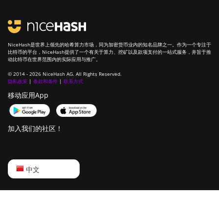
NiceHash是世界上领先的哈希算力市场，同为加密货币业内的知名品牌之一。作为一个专注于
比特币的平台，NiceHash提供了一个有关于算力、挖矿以及款项支付的一站式服务，并旨于推
动比特币在世界范围内的实际应用与推广。
© 2014 - 2026 NiceHash AG. All Rights Reserved.
隐私政策
|
条款和条件
|
联系方式
移动应用App
加入我们的社区！
English
中文
Русский
中文