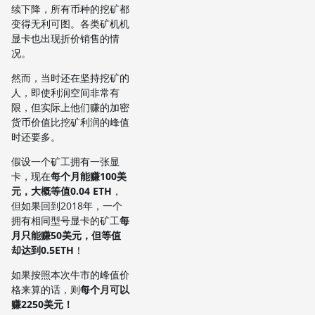
续下降，所有币种的挖矿都
变得无利可图。各类矿机机
显卡也出现折价销售的情
况。
然而，当时还在坚持挖矿的
人，即使利润空间非常有
限，但实际上他们赚的加密
货币价值比挖矿利润的峰值
时还要多。
假设一个矿工拥有一张显
卡，现在
每个月能赚100美
元，大概等值0.04 ETH
，
但如果回到2018年，一个
拥有相同型号显卡的矿工
每
月只能赚50美元，但等值
却达到0.5ETH
！
如果按照本次牛市的峰值价
格来算的话，则
每个月可以
赚2250美元！