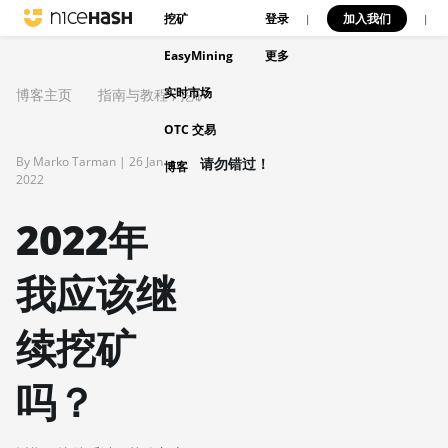
挖矿
登录
加入我们
|
|
EasyMining
更多
实时市场
博客主页
指南与教程
,
挖矿
OTC 交易
By Marko Tarman |
26 Jan
请勿错过！
博客
2022
2022年
我应该继
续挖矿
吗？