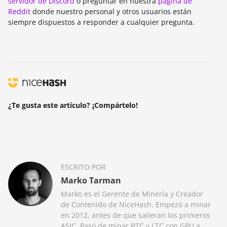
servidor de Discord
o preguntar en nuestra
página de
Reddit
donde nuestro personal y otros usuarios están
siempre dispuestos a responder a cualquier pregunta.
¿Te gusta este artículo? ¡Compártelo!
ESCRITO POR
Marko Tarman
Marko es el Gerente de Minería y Creador
de Contenido de NiceHash. Empezó a minar
en 2012, antes de que salieran los primeros
ASIC. Pasó de minar BTC y LTC con GPU a