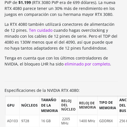
PVP de
$1.199
(RTX 3080 PVP era de 699 dólares). La nueva
RTX 4080 parece tener un 30% más de rendimiento en los
juegos en comparación con su hermana mayor RTX 3080.
La RTX 4080 también utilizará conectores de alimentación
de 12 pines.
Ten cuidado
cuando hagas overclocking y
minado con los cables de 12 pines de serie. Pero el TDP del
4080 es 130W menos que el del 4090, así que puede que
no haya tantos adaptadores de 12 pines fundiéndose.
Tenga en cuenta que con los últimos controladores de
NVIDIA, el bloqueo LHR ha sido
eliminado por completo
.
Especificaciones de la NVIDIA RTX 4080:
TAMAÑO
ANC
RELOJ
TIPO DE
RELOJ DE
DEL
GPU
NÚCLEOS
DE LA
DEL
MEMORIA
MEMORIA
NÚCLEO
MEMORIA
BUS
2205
AD103
9728
16 GB
1400 MHz
GDDR6X
256 
MHz