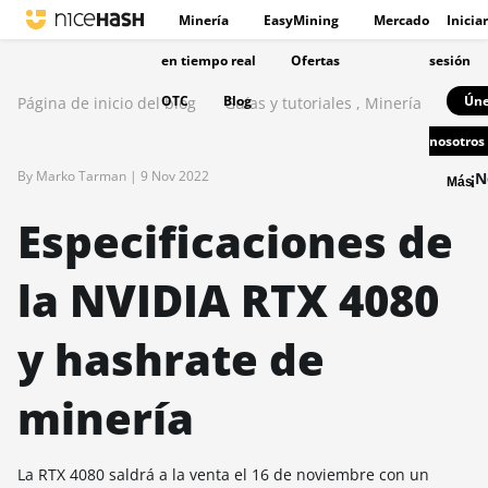
Minería
EasyMining
Mercado
Iniciar
en tiempo real
Ofertas
sesión
OTC
Blog
Úne
Página de inicio del blog
Guías y tutoriales
,
Minería
nosotros
By Marko Tarman |
9 Nov 2022
¡N
Más
Especificaciones de
la NVIDIA RTX 4080
y hashrate de
minería
La RTX 4080 saldrá a la venta el 16 de noviembre con un