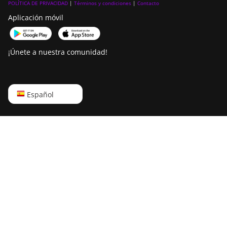
POLÍTICA DE PRIVACIDAD
|
Términos y condiciones
|
Contacto
Aplicación móvil
¡Únete a nuestra comunidad!
English
Español
Русский
中文
Deutsch
Português
Español
Français
日本語