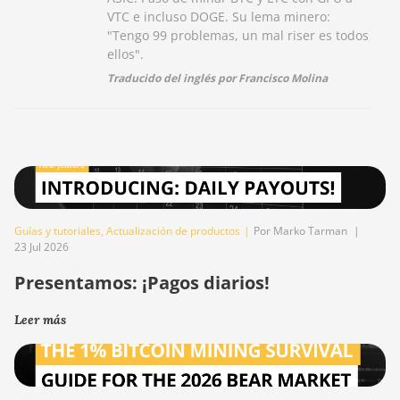
VTC e incluso DOGE. Su lema minero:
"Tengo 99 problemas, un mal riser es todos
ellos".
Traducido del inglés por Francisco Molina
Guías y tutoriales
,
Actualización de productos
|
Por Marko Tarman
|
23 Jul 2026
Presentamos: ¡Pagos diarios!
Leer más