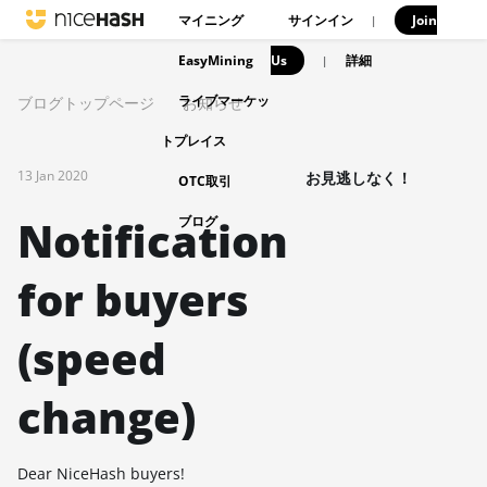
マイニング
サインイン
Join
|
EasyMining
Us
|
詳細
ライブマーケッ
ブログトップページ
お知らせ
トプレイス
13 Jan 2020
お見逃しなく！
OTC取引
Notification
ブログ
for buyers
(speed
change)
Dear NiceHash buyers!