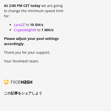
At 2:00 PM CET today
we are going
to change the minimum speed limit
for:
Lyra2Z
to
10 GH/s
CryptoNightR
to
1 MH/s
Please adjust your pool settings
accordingly.
Thank you for your support,
Your NiceHash team.
この記事をシェアしよう