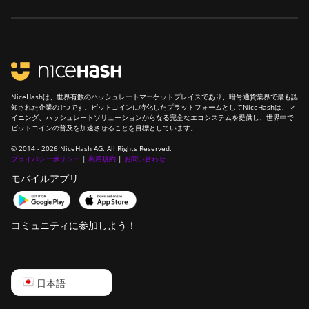
NiceHashは、世界有数のハッシュレートマーケットプレイスであり、暗号通貨業界で最も認
知された企業の1つです。ビットコインに特化したプラットフォームとしてNiceHashは、マ
イニング、ハッシュレートソリューションからなる完全なエコシステムを提供し、世界中で
ビットコインの普及を加速させることを目標としています。
© 2014 - 2026 NiceHash AG. All Rights Reserved.
プライバシーポリシー
|
利用規約
|
お問い合わせ
モバイルアプリ
コミュニティに参加しよう！
English
日本語
Русский