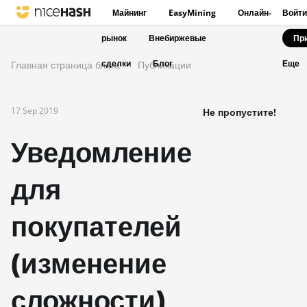
Майнинг
EasyMining
Онлайн-
Войти
рынок
Внебиржевые
Пр
сделки
Блог
Главная страница блога
Публикации
Еще
17 Sep 2019
Не пропустите!
Уведомление
для
покупателей
(изменение
сложности)