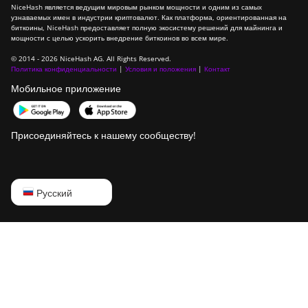
NiceHash является ведущим мировым рынком мощности и одним из самых
узнаваемых имен в индустрии криптовалют. Как платформа, ориентированная на
биткоины, NiceHash предоставляет полную экосистему решений для майнинга и
мощности с целью ускорить внедрение биткоинов во всем мире.
© 2014 - 2026 NiceHash AG. All Rights Reserved.
Политика конфиденциальности
|
Условия и положения
|
Контакт
Мобильное приложение
Присоединяйтесь к нашему сообществу!
English
Русский
Русский
中文
Deutsch
Português