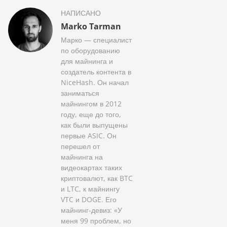
НАПИСАНО
Marko Tarman
Марко — специалист
по оборудованию
для майнинга и
создатель контента в
NiceHash. Он начал
заниматься
майнингом в 2012
году, еще до того,
как были выпущены
первые ASIC. Он
перешел от
майнинга на
видеокартах таких
криптовалют, как BTC
и LTC, к майнингу
VTC и DOGE. Его
майнинг-девиз: «У
меня 99 проблем, но