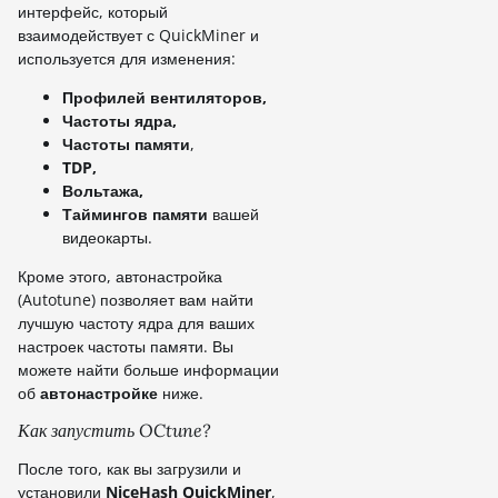
интерфейс, который
взаимодействует с QuickMiner и
используется для изменения:
Профилей вентиляторов,
Частоты ядра,
Частоты памяти
,
TDP,
Вольтажа,
Таймингов памяти
вашей
видеокарты.
Кроме этого, автонастройка
(Autotune) позволяет вам найти
лучшую частоту ядра для ваших
настроек частоты памяти. Вы
можете найти больше информации
об
автонастройке
ниже.
Как запустить OCtune?
После того, как вы загрузили и
установили
NiceHash QuickMiner
,