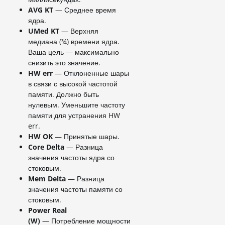
AVG KT
— Среднее время
ядра.
UMed KT
— Верхняя
медиана (¾) времени ядра.
Ваша цель — максимально
снизить это значение.
HW err
— Отклоненные шары
в связи с высокой частотой
памяти. Должно быть
нулевым. Уменьшите частоту
памяти для устранения HW
err.
HW OK
— Принятые шары.
Core Delta
— Разница
значения частоты ядра со
стоковым.
Mem Delta
— Разница
значения частоты памяти со
стоковым.
Power Real
(W)
— Потребление мощности