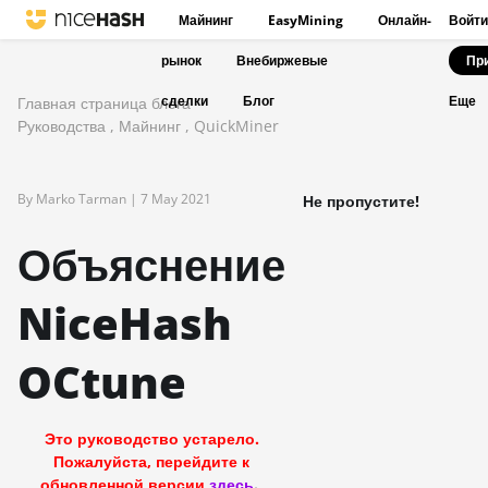
Майнинг
EasyMining
Онлайн-
Войти
рынок
Внебиржевые
Пр
сделки
Блог
Главная страница блога
Еще
Руководства
,
Майнинг
,
QuickMiner
By Marko Tarman |
7 May 2021
Не пропустите!
Объяснение
NiceHash
OCtune
Это руководство устарело.
Пожалуйста, перейдите к
обновленной версии
здесь
.