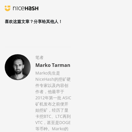
喜欢这篇文章？分享给其他人！
笔者
Marko Tarman
Marko先生是
NiceHash的挖矿硬
件专家以及内容创
作者，他最早于
2012年第一批 ASIC
矿机发布之前便开
始挖矿，经历了显
卡挖BTC、LTC再到
VTC，甚至是DOGE
等币种。Marko的