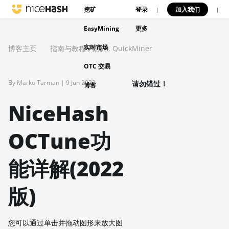
挖矿
登录
加入我们
|
|
EasyMining
更多
实时市场
博客主页
指南与教程
,
挖矿
,
QuickMiner
OTC 交易
By Marko Tarman |
9 Jun 2022
请勿错过！
博客
NiceHash
OCTune功
能详解(2022
版)
您可以通过单击并拖动图形来放大图