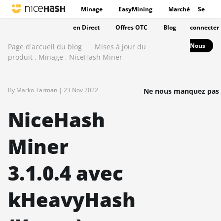
Minage
EasyMining
Marché
Se
en Direct
Offres OTC
Blog
connecter
Nous
Page d'accueil du blog
Mises à jour du
produit
,
Minage
,
NiceHash Miner
By Marko Tarman |
23 Nov 2022
Ne nous manquez pas 
NiceHash
Miner
3.1.0.4 avec
kHeavyHash