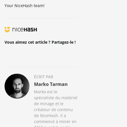
Your NiceHash team!
Vous aimez cet article ? Partagez-le !
ÉCRIT PAR
Marko Tarman
Marko est le
spécialiste du matériel
de minage et le
créateur de contenu
de NiceHash. Il a
commencé à miner en