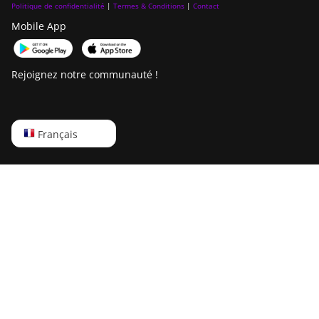
Politique de confidentialité
|
Termes & Conditions
|
Contact
Mobile App
Rejoignez notre communauté !
English
Français
Русский
中文
Deutsch
Português
Español
Français
日本語