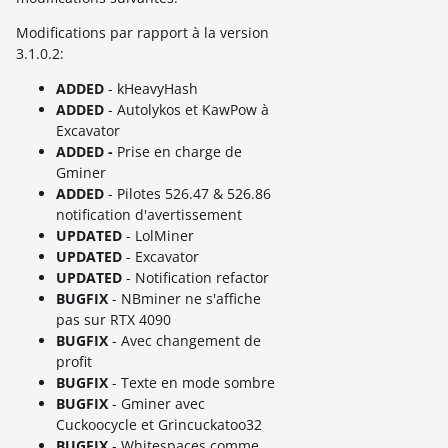
Modifications par rapport à la version
3.1.0.2:
ADDED
- kHeavyHash
ADDED
- Autolykos et KawPow à
Excavator
ADDED -
Prise en charge de
Gminer
ADDED
- Pilotes 526.47 & 526.86
notification d'avertissement
UPDATED
- LolMiner
UPDATED
- Excavator
UPDATED
- Notification refactor
BUGFIX
- NBminer ne s'affiche
pas sur RTX 4090
BUGFIX
- Avec changement de
profit
BUGFIX
- Texte en mode sombre
BUGFIX
- Gminer avec
Cuckoocycle et Grincuckatoo32
BUGFIX
- Whitespaces comme