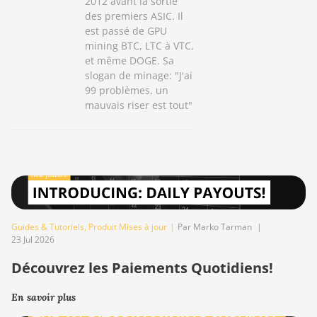
2012 avant la sortie
des premiers ASIC. Il
est passé de GPU
mining BTC, LTC à VTC,
et même DOGE. Sa
slogan de minage: "J'ai
99 problèmes, un
mauvais riser est tout"
Guides & Tutoriels
,
Produit Mises à jour
|
Par Marko Tarman
|
23 Jul 2026
Découvrez les Paiements Quotidiens!
En savoir plus