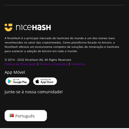
A NiceHash é o principal mercado de hashrate do mundo e um dos nomes mais
reconhecidos no setor das criptomoedas. Como plataforma focada no bitcoin, a
NiceHash oferece um ecossistema completo de soluções de mineração e hashrate
para acelerar a adoção do bitcoin em todo o mundo.
© 2014 - 2026 NiceHash AG. All Rights Reserved.
Política de Privacidade
|
Termos e Condições
|
Contactos
App Móvel
Junte-se à nossa comunidade!
English
Português
Русский