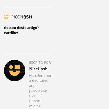
Gostou deste artigo?
Partilhe!
ESCRITO POR
NiceHash
NiceHash has
a dedicated
and
passionate
team of
Bitcoin
mining