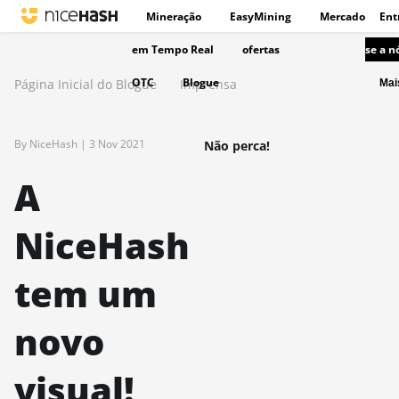
Mineração
EasyMining
Mercado
Ent
em Tempo Real
ofertas
se a n
OTC
Blogue
Página Inicial do Blogue
Imprensa
Ma
By NiceHash |
3 Nov 2021
Não perca!
A
NiceHash
tem um
novo
visual!