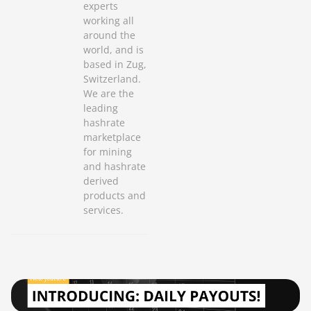
experts
working all
around the
world, and is
based in Zug,
Switzerland.
We are the
leading
hashrate
marketplace
for mining
and hashrate
derived
products and
services.