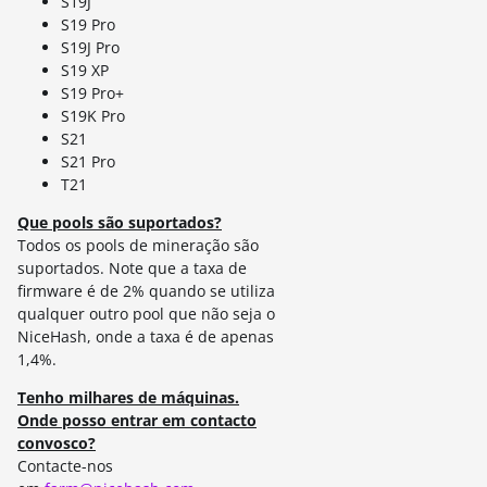
S19J
S19 Pro
S19J Pro
S19 XP
S19 Pro+
S19K Pro
S21
S21 Pro
T21
Que pools são suportados?
Todos os pools de mineração são
suportados. Note que a taxa de
firmware é de 2% quando se utiliza
qualquer outro pool que não seja o
NiceHash, onde a taxa é de apenas
1,4%.
Tenho milhares de máquinas.
Onde posso entrar em contacto
convosco?
Contacte-nos