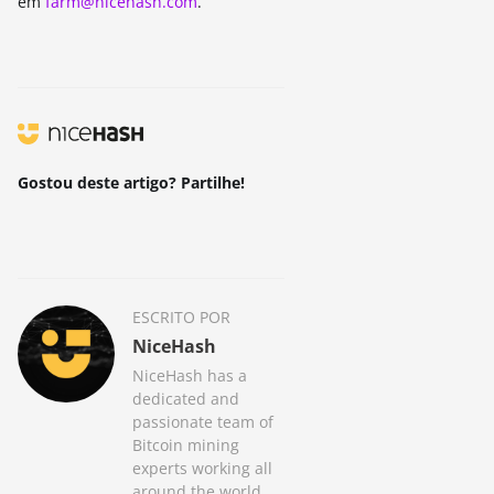
em
farm@nicehash.com
.
Gostou deste artigo? Partilhe!
ESCRITO POR
NiceHash
NiceHash has a
dedicated and
passionate team of
Bitcoin mining
experts working all
around the world,