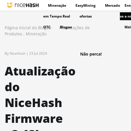
Mineração
EasyMining
Mercado
Ent
em Tempo Real
ofertas
se a n
OTC
Blogue
Página Inicial do Blogue
Atualizações de
Ma
Produtos
,
Mineração
By NiceHash |
23 Jul 2024
Não perca!
Atualização
do
NiceHash
Firmware