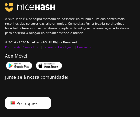
A NiceHash é o principal mercado de hashrate do mundo e um dos nomes mais
reconhecidos no setor das criptomoedas. Como plataforma focada no bitcoin, a
NiceHash oferece um ecossistema completo de soluções de mineração e hashrate
para acelerar a adoção do bitcoin em todo o mundo.
© 2014 - 2026 NiceHash AG. All Rights Reserved.
Política de Privacidade
|
Termos e Condições
|
Contactos
App Móvel
Junte-se à nossa comunidade!
English
Português
Русский
中文
Deutsch