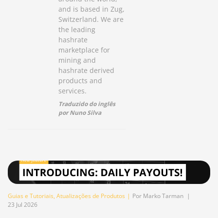
and is based in Zug,
Switzerland. We are
the leading
hashrate
marketplace for
mining and
hashrate derived
products and
services.
Traduzido do inglês
por Nuno Silva
Guias e Tutoriais
,
Atualizações de Produtos
|
Por Marko Tarman
|
23 Jul 2026