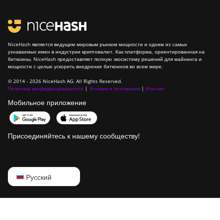
NiceHash является ведущим мировым рынком мощности и одним из самых
узнаваемых имен в индустрии криптовалют. Как платформа, ориентированная на
биткоины, NiceHash предоставляет полную экосистему решений для майнинга и
мощности с целью ускорить внедрение биткоинов во всем мире.
© 2014 - 2026 NiceHash AG. All Rights Reserved.
Политика конфиденциальности
|
Условия и положения
|
Контакт
Мобильное приложение
Присоединяйтесь к нашему сообществу!
English
Русский
Русский
中文