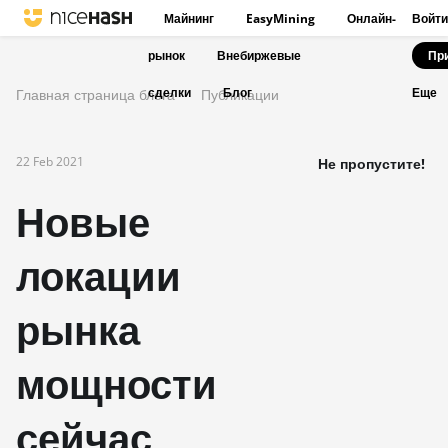
Майнинг
EasyMining
Онлайн-
Войти
рынок
Внебиржевые
Пр
сделки
Блог
Главная страница блога
Публикации
Еще
22 Feb 2021
Не пропустите!
Новые
локации
рынка
мощности
сейчас