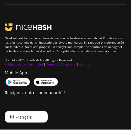
NiceHash est la première place de marché de hashrate au monde, et l'un des noms
les plus reconnus dans l'industrie des crypto-monnaies. En tant que plateforme axée
sur le bitcoin, NiceHash propose un écosystème complet de solutions de minage et
de hashrate, dans le but d’accélérer l’adoption du bitcoin dans le monde entier.
© 2014 - 2026 NiceHash AG. All Rights Reserved.
Politique de confidentialité
|
Termes & Conditions
|
Contact
Mobile App
Rejoignez notre communauté !
English
Français
Русский