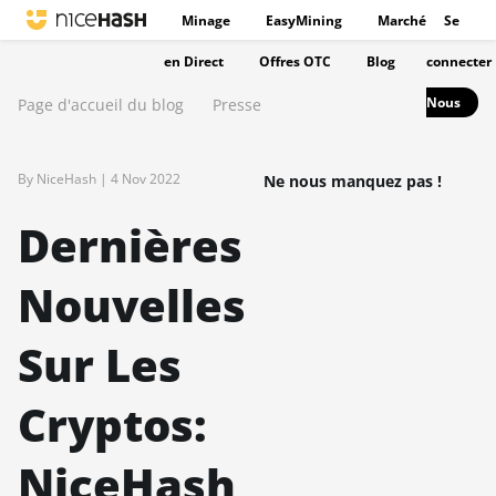
Minage
EasyMining
Marché
Se
en Direct
Offres OTC
Blog
connecter
Nous
Page d'accueil du blog
Presse
By NiceHash |
4 Nov 2022
Ne nous manquez pas !
Dernières
Nouvelles
Sur Les
Cryptos:
NiceHash