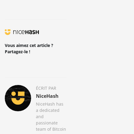
Vous aimez cet article ?
Partagez-le !
ÉCRIT PAR
NiceHash
NiceHash has
a dedicated
and
passionate
team of Bitcoin