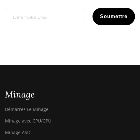
Soumettre
Minage
Démarrez Le Minage
Minage avec CPU/GPU
Minage ASIC