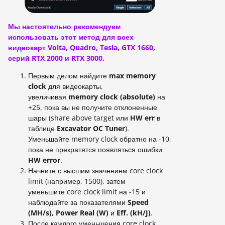
Мы настоятельно рекомендуем
использовать этот метод для всех
видеокарт Volta, Quadro, Tesla, GTX 1660,
серий RTX 2000 и RTX 3000.
Первым делом найдите
max memory
clock
для видеокарты,
увеличивая
memory clock (absolute)
на
+25, пока вы не получите отклоненные
шары (share above target или
HW err
в
таблице
Excavator OC Tuner
).
Уменьшайте memory clock обратно на -10,
пока не прекратятся появляться ошибки
HW error
.
Начните с высшим значением core clock
limit (например, 1500), затем
уменьшите core clock limit на -15 и
наблюдайте за показателями
Speed
(MH/s), Power Real (W)
и
Eff. (kH/J)
.
После каждого уменьшения core clock