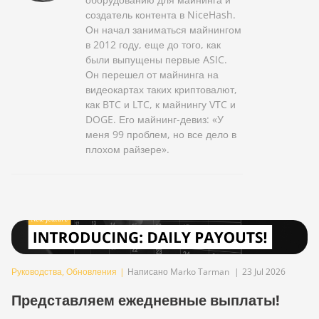
создатель контента в NiceHash.
Он начал заниматься майнингом
в 2012 году, еще до того, как
были выпущены первые ASIC.
Он перешел от майнинга на
видеокартах таких криптовалют,
как BTC и LTC, к майнингу VTC и
DOGE. Его майнинг-девиз: «У
меня 99 проблем, но все дело в
плохом райзере».
Руководства
,
Обновления
|
Написано Marko Tarman
|
23 Jul 2026
Представляем ежедневные выплаты!