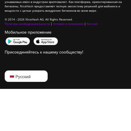
узнаваемых имен в индустрии криптовалют. Как платформа, ориентированная на
биткоины, NiceHash предоставляет полную экосистему решений для майнинга и
мощности с целью ускорить внедрение биткоинов во всем мире.
© 2014 - 2026 NiceHash AG. All Rights Reserved.
Политика конфиденциальности
|
Условия и положения
|
Контакт
Мобильное приложение
Присоединяйтесь к нашему сообществу!
English
Русский
Русский
中文
Deutsch
Português
Español