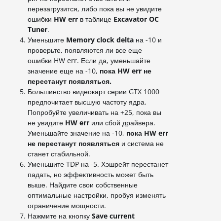
перезагрузится, либо пока вы не увидите
ошибки
HW err
в таблице
Excavator OC
Tuner
.
Уменьшите
Memory clock delta
на -10 и
проверьте, появляются ли все еще
ошибки HW err. Если да, уменьшайте
значение еще на -10,
пока HW err не
перестанут появляться.
Большинство видеокарт серии GTX 1000
предпочитает высшую частоту ядра.
Попробуйте увеличивать на +25, пока вы
не увидите
HW err
или сбой драйвера.
Уменьшайте значение на -10,
пока HW err
не перестанут появляться
и система не
станет стабильной.
Уменьшите TDP на -5. Хэшрейт перестанет
падать, но эффективность может быть
выше. Найдите свои собственные
оптимальные настройки, пробуя изменять
ограничение мощности.
Нажмите на кнопку
Save current