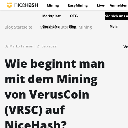
Mining
EasyMining
Live-
Anmelden
Marktplatz
OTC-
Sie sich uns 
Geschäfte
Blog
Blog Startseite
Guides & Tutorials
,
Mining
Mehr
By Marko Tarman |
21 Sep 2022
Ve
Wie beginnt man
mit dem Mining
von VerusCoin
(VRSC) auf
NiceHash?