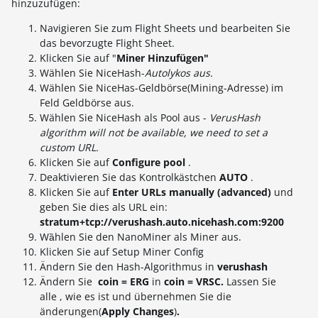
hinzuzufügen:
Navigieren Sie zum Flight Sheets und bearbeiten Sie
das bevorzugte Flight Sheet.
Klicken Sie auf "
Miner Hinzufügen"
Wählen Sie NiceHash-
Autolykos aus.
Wählen Sie NiceHas-Geldbörse(Mining-Adresse) im
Feld Geldbörse aus.
Wählen Sie NiceHash als Pool aus -
VerusHash
algorithm will not be available, we need to set a
custom URL.
Klicken Sie auf
Configure pool
.
Deaktivieren Sie das Kontrolkästchen
AUTO
.
Klicken Sie auf
Enter URLs manually (advanced)
und
geben Sie dies als URL ein:
stratum+tcp://verushash.auto.nicehash.com:9200
Wȁhlen Sie den NanoMiner als Miner aus.
Klicken Sie auf Setup Miner Config
Ändern Sie den Hash-Algorithmus in
verushash
Ändern Sie
coin = ERG
in
coin = VRSC.
Lassen Sie
alle , wie es ist und übernehmen Sie die
änderungen(
Apply Changes
)
.