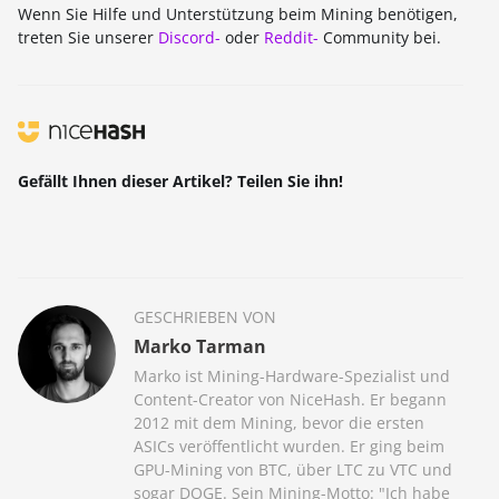
Wenn Sie Hilfe und Unterstützung beim Mining benötigen,
treten Sie unserer
Discord-
oder
Reddit-
Community bei.
Gefällt Ihnen dieser Artikel? Teilen Sie ihn!
GESCHRIEBEN VON
Marko Tarman
Marko ist Mining-Hardware-Spezialist und
Content-Creator von NiceHash. Er begann
2012 mit dem Mining, bevor die ersten
ASICs veröffentlicht wurden. Er ging beim
GPU-Mining von BTC, über LTC zu VTC und
sogar DOGE. Sein Mining-Motto: "Ich habe