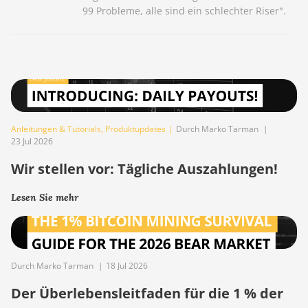
99 Probleme, alle sind ein schlechter Riser".
Anleitungen & Tutorials
,
Produktupdates
|
Durch Marko Tarman
|
23 Jul 2026
Wir stellen vor: Tägliche Auszahlungen!
Lesen Sie mehr
Durch Marko Tarman
|
18 Jul 2026
Der Überlebensleitfaden für die 1 % der