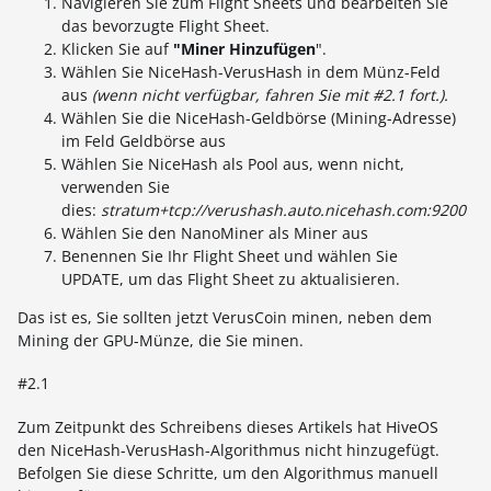
Navigieren Sie zum Flight Sheets und bearbeiten Sie
das bevorzugte Flight Sheet.
Klicken Sie auf
"Miner Hinzufügen
".
Wählen Sie NiceHash-VerusHash in dem Münz-Feld
aus
(wenn nicht verfügbar, fahren Sie mit #2.1 fort.).
Wählen Sie die NiceHash-Geldbörse (Mining-Adresse)
im Feld Geldbörse aus
Wählen Sie NiceHash als Pool aus, wenn nicht,
verwenden Sie
dies:
stratum+tcp://verushash.auto.nicehash.com:9200
Wählen Sie den NanoMiner als Miner aus
Benennen Sie Ihr Flight Sheet und wählen Sie
UPDATE, um das Flight Sheet zu aktualisieren.
Das ist es, Sie sollten jetzt VerusCoin minen, neben dem
Mining der GPU-Münze, die Sie minen.
#2.1
Zum Zeitpunkt des Schreibens dieses Artikels hat HiveOS
den NiceHash-VerusHash-Algorithmus nicht hinzugefügt.
Befolgen Sie diese Schritte, um den Algorithmus manuell