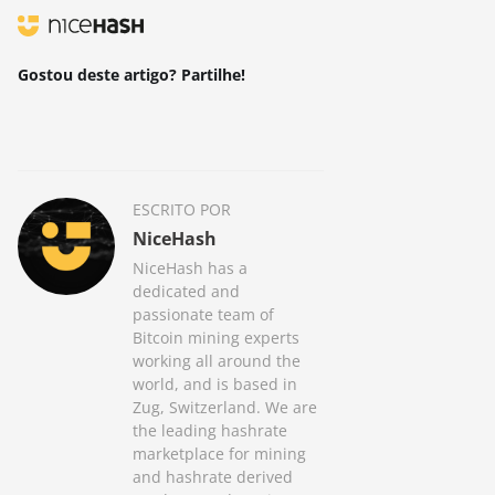
Gostou deste artigo? Partilhe!
ESCRITO POR
NiceHash
NiceHash has a
dedicated and
passionate team of
Bitcoin mining experts
working all around the
world, and is based in
Zug, Switzerland. We are
the leading hashrate
marketplace for mining
and hashrate derived