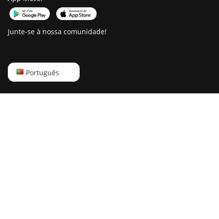
Junte-se à nossa comunidade!
English
Português
Русский
中文
Deutsch
Português
Español
Français
日本語