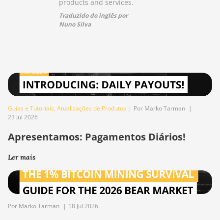
products and services.
Traduzido do inglês por
Nuno Silva
Guias e Tutoriais
,
Atualizações de Produtos
|
Por Marko Tarman
|
23 Jul 2026
Apresentamos: Pagamentos Diários!
Ler mais
Por Marko Tarman
|
18 Jul 2026