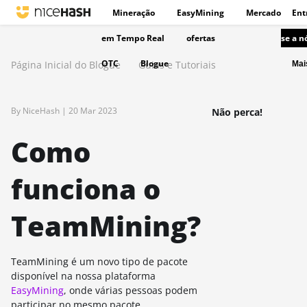
Mineração
EasyMining
Mercado
Ent
em Tempo Real
ofertas
se a n
OTC
Blogue
Página Inicial do Blogue
Guias e Tutoriais
Ma
By NiceHash |
20 Mar 2023
Não perca!
Como
funciona o
TeamMining?
TeamMining é um novo tipo de pacote
disponível na nossa plataforma
EasyMining
, onde várias pessoas podem
participar no mesmo pacote,