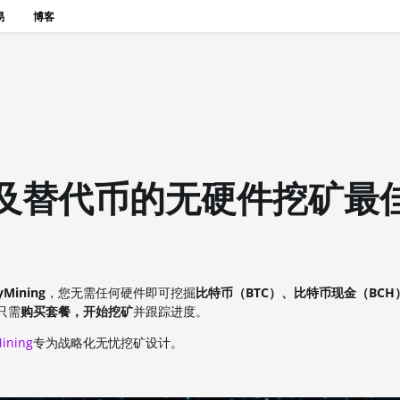
易
博客
特币以及替代币的无硬件挖矿最
yMining
，您无需任何硬件即可挖掘
比特币（BTC）、比特币现金（BC
只需
购买套餐，开始挖矿
并跟踪进度。
ining
专为战略化无忧挖矿设计。