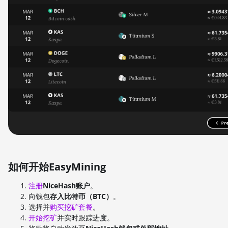
如何开始EasyMining
注册
NiceHash账户
。
向钱包
存入比特币（BTC）
。
选择并
购买挖矿套餐
。
开始挖矿
并实时跟踪进度。