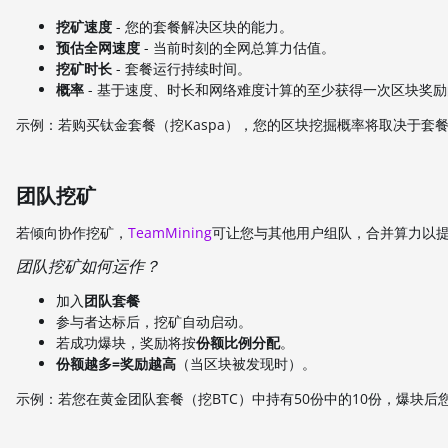
挖矿速度
- 您的套餐解决区块的能力。
预估全网速度
- 当前时刻的全网总算力估值。
挖矿时长
- 套餐运行持续时间。
概率
- 基于速度、时长和网络难度计算的至少获得一次区块奖
示例：若购买钛金套餐（挖Kaspa），您的区块挖掘概率将取决于套
团队挖矿
若倾向协作挖矿，
TeamMining
可让您与其他用户组队，合并算力以
团队挖矿如何运作？
加入
团队套餐
参与者达标后，挖矿自动启动。
若成功爆块，奖励将按
份额比例分配
。
份额越多=奖励越高
（当区块被发现时）。
示例：若您在黄金团队套餐（挖BTC）中持有50份中的10份，爆块后