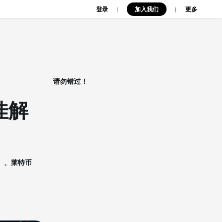
登录
加入我们
|
|
更多
请勿错过！
佳解
H）、莱特币