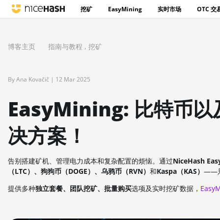
挖矿
EasyMining
实时市场
OTC 交
博客主页
指南与教程
,
挖矿
By Ana Kovačič |
12 Mar 2025
EasyMining: 比
决方案！
告别搭建矿机、管理电力成本和复杂配置的烦恼。通过
NiceHash Eas
（LTC）、狗狗币（DOGE）、乌鸦币（RVN）
和
Kaspa（KAS）
——
提供多种
独立套餐、团队挖矿、批量购买
选项及实时挖矿数据，
EasyM