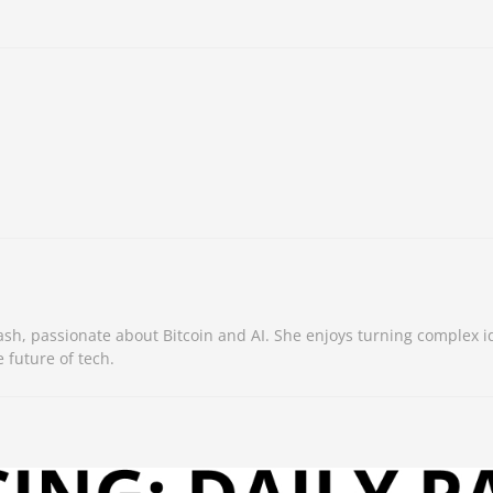
sh, passionate about Bitcoin and AI. She enjoys turning complex i
 future of tech.