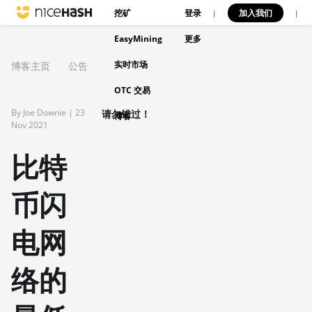
挖矿
登录
加入我们
|
|
EasyMining
更多
实时市场
博客主页
公告
OTC 交易
By Joe Downie |
23
请勿错过！
博客
Nov 2021
比特
币闪
电网
络的