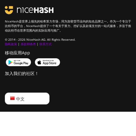
NiceHash是世界上领先的哈希算力市场，同为加密货币业内的知名品牌之一。作为一个专注于
比特币的平台，NiceHash提供了一个有关于算力、挖矿以及款项支付的一站式服务，并旨于推
动比特币在世界范围内的实际应用与推广。
© 2014 - 2026 NiceHash AG. All Rights Reserved.
隐私政策
|
条款和条件
|
联系方式
移动应用App
加入我们的社区！
English
中文
Русский
中文
Deutsch