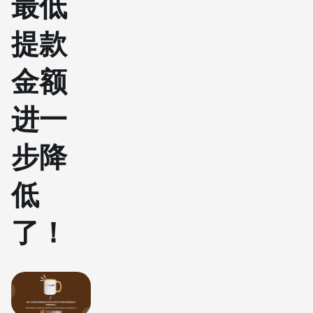
最低
提款
金额
进一
步降
低
了！