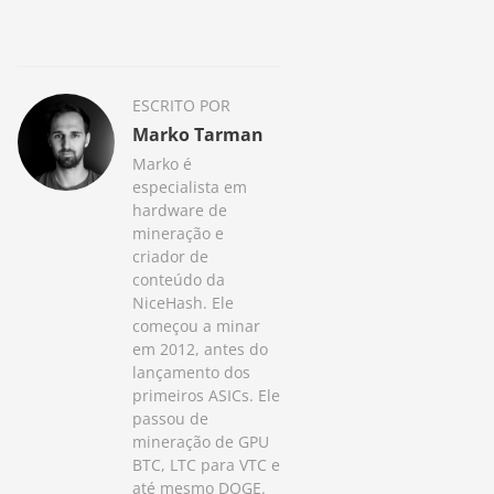
ESCRITO POR
Marko Tarman
Marko é
especialista em
hardware de
mineração e
criador de
conteúdo da
NiceHash. Ele
começou a minar
em 2012, antes do
lançamento dos
primeiros ASICs. Ele
passou de
mineração de GPU
BTC, LTC para VTC e
até mesmo DOGE.