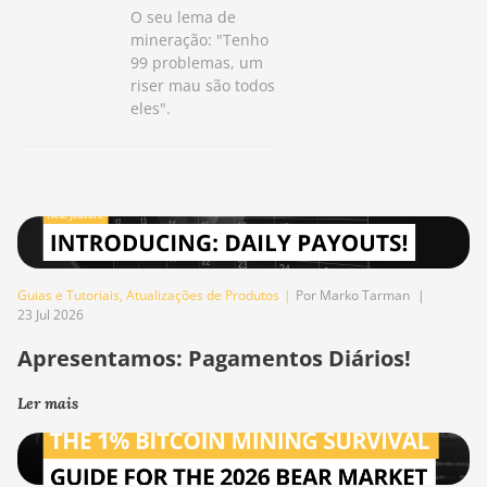
O seu lema de
mineração: "Tenho
99 problemas, um
riser mau são todos
eles".
Guias e Tutoriais
,
Atualizações de Produtos
|
Por Marko Tarman
|
23 Jul 2026
Apresentamos: Pagamentos Diários!
Ler mais