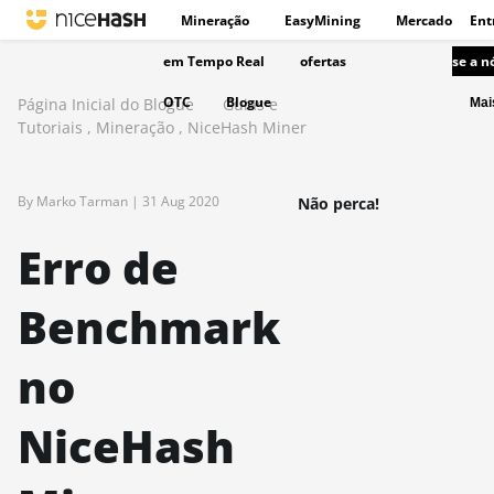
Mineração
EasyMining
Mercado
Ent
em Tempo Real
ofertas
se a n
OTC
Blogue
Página Inicial do Blogue
Guias e
Ma
Tutoriais
,
Mineração
,
NiceHash Miner
By Marko Tarman |
31 Aug 2020
Não perca!
Erro de
Benchmark
no
NiceHash