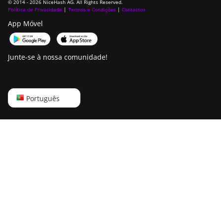
© 2014 - 2026 NiceHash AG. All Rights Reserved.
Política de Privacidade
|
Termos e Condições
|
Contactos
App Móvel
Junte-se à nossa comunidade!
English
Português
Русский
中文
Deutsch
Português
Español
Français