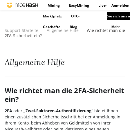
Mining
EasyMining
Live-
Anmelden
Marktplatz
OTC-
Sie sich uns 
Geschäfte
Blog
Mehr
Support-Starteite
Allgemeine Hilfe
Wie richtet man die
2FA-Sicherheit ein?
Allgemeine Hilfe
Wie richtet man die 2FA-Sicherheit
ein?
2FA
oder
„
Zwei-Faktoren-Authentifizierung“
bietet Ihnen
einen zusätzlichen Sicherheitsschritt bei der Anmeldung in
Ihrem Konto, beim Abheben von Geldmitteln von Ihrer
NiceHash-Gelbörse oder beim Platzieren eines neuen