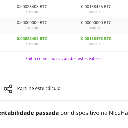
0.00023408 BTC
0.00158475 BTC
15.13 USD
102.42 USD
0.00000000 BTC
0.00000000 BTC
0.00 USD
0.00 USD
0.00023408 BTC
0.00158475 BTC
15.13 USD
102.42 USD
Saiba como são calculados estes valores
Partilhe este cálculo
entabilidade passada
por dispositivo na NiceH