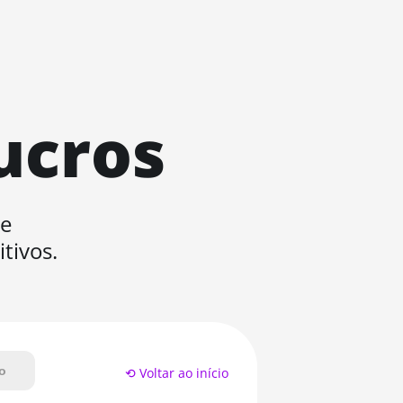
ucros
de
tivos.
o
⟲ Voltar ao início