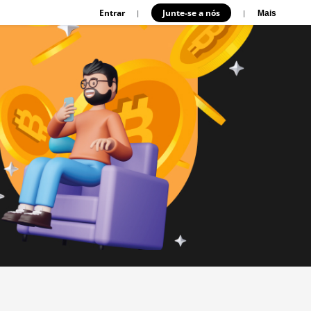
Entrar
Junte-se a nós
|
|
Mais