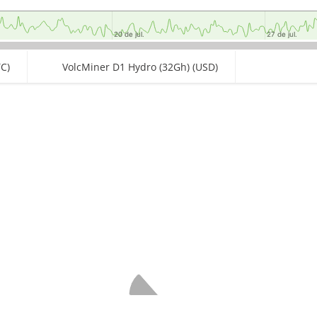
20 de jul.
20 de jul.
27 de jul.
27 de jul.
C)
VolcMiner D1 Hydro (32Gh) (USD)