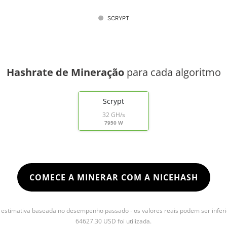
SCRYPT
Hashrate de Mineração
para cada algoritmo
Scrypt
32 GH/s
7950 W
COMECE A MINERAR COM A NICEHASH
stimativa baseada no desempenho passado - os valores reais podem ser inferi
64627.30 USD foi utilizada.