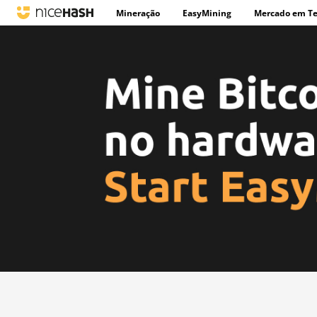
Mineração
EasyMining
Mercado em T