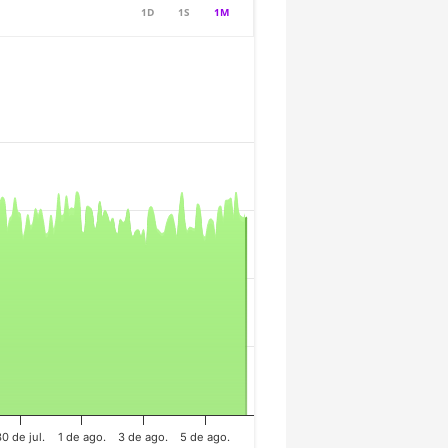
1D
1S
1M
30 de jul.
1 de ago.
3 de ago.
5 de ago.