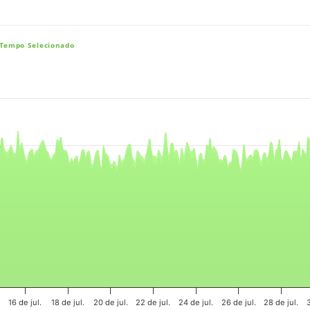
 Tempo Selecionado
e, and navigator-x-axis.
es, values, and navigator-y-axis.
16 de jul.
18 de jul.
20 de jul.
22 de jul.
24 de jul.
26 de jul.
28 de jul.