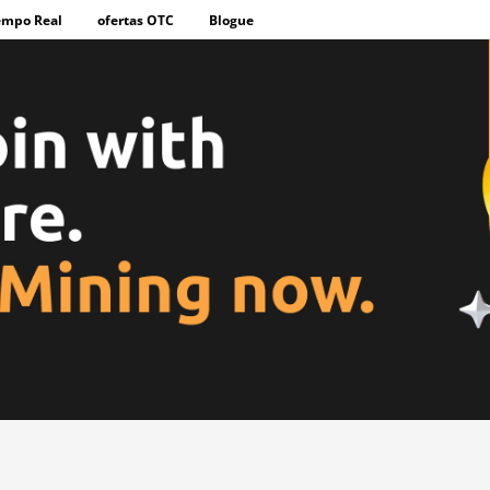
empo Real
ofertas OTC
Blogue