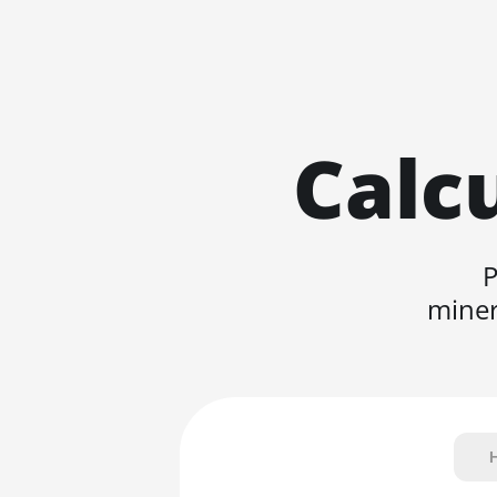
Calc
P
miner