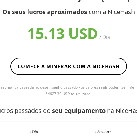
Os seus lucros aproximados
com a NiceHash
15.13 USD
/ Dia
COMECE A MINERAR COM A NICEHASH
stimativa baseada no desempenho passado - os valores reais podem ser inferi
64627.30 USD foi utilizada.
ucros passados do
seu equipamento
na NiceHa
1 Dia
1 Semana