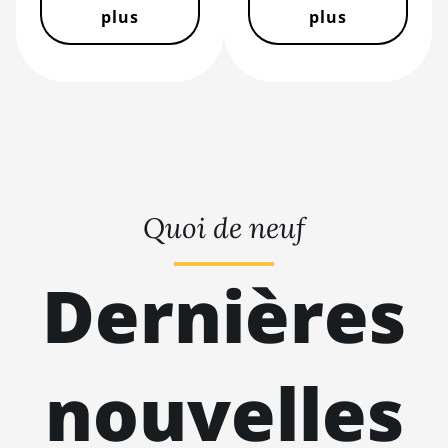
Hyd 3U (860Th)
plus
plus
BITMAIN AntMiner S21j XP
Hyd (495Th/s)
BITMAIN AntMiner S9
BITMAIN AntMiner S9 SE
BITMAIN AntMiner S9i
BITMAIN AntMiner S9j
Quoi de neuf
BITMAIN AntMiner S9k
Dernières
BITMAIN AntMiner T15
BITMAIN AntMiner T17
BITMAIN AntMiner T17+
nouvelles
BITMAIN AntMiner T17e
BITMAIN AntMiner T9+