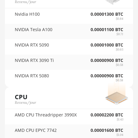
Revenu/jour
🇵🇾ㅤ PYG - ₲
Auradine Teraflux AI3680
🇶🇦ㅤ QAR - QR
Nvidia H100
0.00001300 BTC
Auradine Teraflux AT1500
$0.84
🇷🇴ㅤ RON
NVIDIA Tesla A100
0.00001100 BTC
Auradine Teraflux AT2880
$0.71
🇷🇸ㅤ RSD - din.
BITFURY B8
NVIDIA RTX 5090
0.00001000 BTC
🇸🇦ㅤ SAR - SR
$0.65
BITMAIN AntMiner AL1
🇸🇧ㅤ SBD - $
(16.6Th)
NVIDIA RTX 3090 Ti
0.00000900 BTC
$0.58
🏳ㅤ SCR - SR
BITMAIN AntMiner D3
NVIDIA RTX 5080
0.00000900 BTC
$0.58
🇸🇩ㅤ SDG
BITMAIN AntMiner D5
🇸🇪ㅤ SEK
BITMAIN AntMiner K5
CPU
Revenu/jour
🇸🇬ㅤ SGD - S$
BITMAIN AntMiner K7
AMD CPU Threadripper 3990X
0.00002200 BTC
🏳ㅤ SHP - £
BITMAIN AntMiner KA3
$1.43
🇸🇱ㅤ SLL - Le
BITMAIN AntMiner KS3
AMD CPU EPYC 7742
0.00001600 BTC
(8.3TH)
$1.04