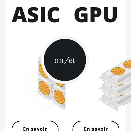
ASIC
GPU
BITMAIN AntMiner S21 XP
(270Th)
BITMAIN AntMiner S21 XP
Hyd (473Th)
BITMAIN AntMiner S21 XP
Immersion (300Th)
BITMAIN AntMiner S21 XP+
ou/et
Hyd (500Th)
BITMAIN AntMiner S21+
(216Th)
BITMAIN AntMiner S21+ Hyd
(319Th)
BITMAIN AntMiner S21e XP
Hyd (430Th)
BITMAIN AntMiner S21e XP
En savoir
En savoir