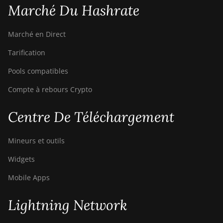
Bitdeer SealMiner A2 Hyd
Marché Du Hashrate
Bitdeer SealMiner A2 Pro Air
Marché en Direct
Bitdeer SealMiner A2 Pro Hyd
Tarification
Bitdeer SealMiner A3 Air
Pools compatibles
Bitdeer SealMiner A3 Hydro
Compte à rebours Crypto
Bitdeer SealMiner A3 Pro Air
Centre De Téléchargement
Bitdeer SealMiner A3 Pro
Hydro
Mineurs et outils
Bitdeer SealMiner A4 Pro Air
Widgets
Bitdeer SealMiner A4 Pro
Hydro
Mobile Apps
Bitdeer SealMiner A4 Ultra
Lightning Network
Hydro
Bitdeer SealMiner DL1 Air