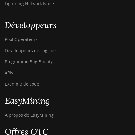
Lightning Network Node
Bitdeer SealMiner DL1 Hydro
Bitmain Antminer AL1
Développeurs
Canaan Avalon A15-194T
Pool Opérateurs
Canaan Avalon A1566
Développeurs de Logiciels
Canaan Avalon A1566I
Programme Bug Bounty
Canaan Avalon A15XP-206T
APIs
Canaan Avalon A16 (282Th)
Exemple de code
Canaan Avalon A16XP (300Th)
EasyMining
Canaan Avalon Made A1346
Canaan Avalon Made A1366
À propos de EasyMining
Canaan Avalon Made A1446
Offres OTC
Canaan Avalon Made A1466