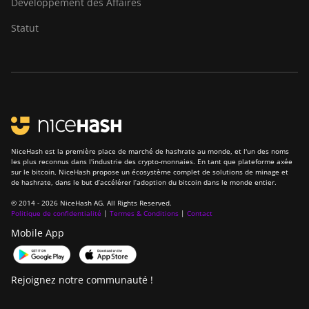
Développement des Affaires
Canaan Creative Avalon 1246
Statut
Canaan Creative Avalon 7
Canaan Creative Avalon 921
DesiweMiner K10Pro
DesiweMiner K10Ultra
DesiweMiner K9S
NiceHash est la première place de marché de hashrate au monde, et l'un des noms
Ebang Ebit E12
les plus reconnus dans l'industrie des crypto-monnaies. En tant que plateforme axée
sur le bitcoin, NiceHash propose un écosystème complet de solutions de minage et
de hashrate, dans le but d’accélérer l’adoption du bitcoin dans le monde entier.
Ebang Ebit E12+
© 2014 - 2026 NiceHash AG. All Rights Reserved.
ElphaPex DG 1
Politique de confidentialité
|
Termes & Conditions
|
Contact
Mobile App
ElphaPex DG 1 Lite
ElphaPex DG 1+
Rejoignez notre communauté !
ElphaPex DG 1S