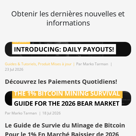
BITMAIN AntMiner Z11
Obtenir les dernières nouvelles et
BITMAIN AntMiner Z11e
informations
BITMAIN AntMiner Z11j
BITMAIN AntMiner Z15
BITMAIN AntMiner Z15 Pro
BITMAIN AntMiner Z15e
Guides & Tutoriels
,
Produit Mises à jour
|
Par Marko Tarman
|
23 Jul 2026
BITMAIN AntMiner Z15j
Découvrez les Paiements Quotidiens!
BITMAIN Antminer S19 Hyd.
(152Th)
BITMAIN Antminer S19 Hydro
(158Th)
Par Marko Tarman
|
18 Jul 2026
BITMAIN Antminer S19 XP
Le Guide de Survie du Minage de Bitcoin
Hyd (255Th)
Pour le 1% En Marché Baissier de 2026