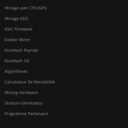
BITMAIN Antminer S23 Imm.
Minage avec CPU/GPU
(442Th)
Minage ASIC
BITMAIN Antminer S23e Hyd
2U (865Th/s)
ASIC Firmware
BITMAIN Antminer T19 Hydro
Docker Miner
(145Th)
NiceHash Payrate
BITMAIN Antminer T19 Hydro
NiceHash OS
(158Th)
Algorithmes
BITMAIN Antminer T21
(190TH)
Calculateur De Rentabilité
Baikal BK-G28
Mining Hardware
Baikal Giant X10
Stratum Générateur
Baikal Giant+
Programme Partenaire
Bitdeer SealMiner A2