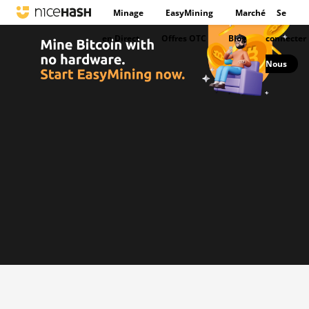
Minage
EasyMining
Marché
Se
en Direct
Offres OTC
Blog
connecter
Nous