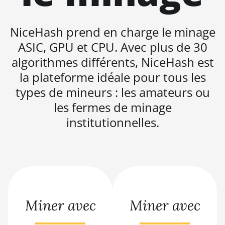
BITMAIN AntMiner S19j Pro
(100Th)
NiceHash prend en charge le minage
BITMAIN AntMiner S19j Pro
ASIC, GPU et CPU. Avec plus de 30
(104Th)
algorithmes différents, NiceHash est
BITMAIN AntMiner S19j Pro+
la plateforme idéale pour tous les
(120Th)
types de mineurs : les amateurs ou
BITMAIN AntMiner S19j
les fermes de minage
Pro++ (125Th)
institutionnelles.
BITMAIN AntMiner S21
(200Th)
BITMAIN AntMiner S21 Hyd.
(335Th)
BITMAIN AntMiner S21
Immersion (301Th)
Miner avec
Miner avec
BITMAIN AntMiner S21 Pro