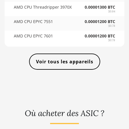
🇸🇴ㅤ SOS - Ssh
AMD CPU Threadripper 3970X
BITMAIN AntMiner KS3
0.00001300 BTC
🏳ㅤ SRD - $
$0.84
(9.4TH)
AMD CPU EPYC 7551
0.00001200 BTC
🇸🇾ㅤ SYP - SY£
BITMAIN AntMiner KS5
$0.78
🇸🇿ㅤ SZL - L
BITMAIN AntMiner KS5 Pro
AMD CPU EPYC 7601
0.00001200 BTC
$0.78
🇹🇭ㅤ THB - ฿
BITMAIN AntMiner KS7
🇹🇭ㅤ TJS - ЅМ
BITMAIN AntMiner L11
Voir tous les appareils
(20Gh)
🏳ㅤ TMT - m
BITMAIN AntMiner L11 Hyd.
🇹🇳ㅤ TND - DT
2U (33Gh)
🇹🇷ㅤ TRY - TL
BITMAIN AntMiner L11 Hyd.
6U (33Gh)
🇹🇹ㅤ TTD - TT$
BITMAIN AntMiner L11 Pro
🇹🇼ㅤ TWD - NT$
Où acheter des ASIC ?
(21Gh)
🇹🇿ㅤ TZS - TSh
BITMAIN AntMiner L3 ++
🇺🇦ㅤ UAH - ₴