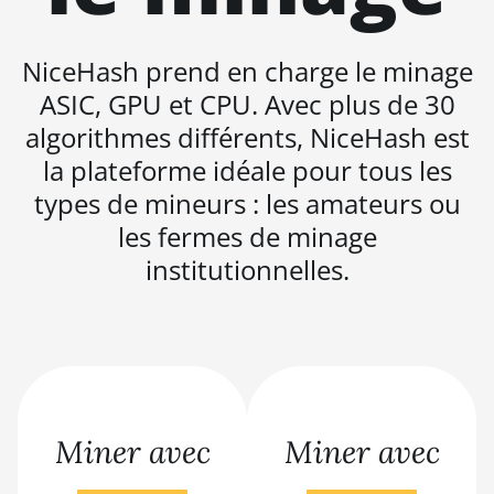
BITMAIN AntMiner
L11 (20Gh)
NiceHash prend en charge le minage
BITMAIN AntMiner
ASIC, GPU et CPU. Avec plus de 30
L11 Hyd. 2U (33Gh)
algorithmes différents, NiceHash est
BITMAIN AntMiner
la plateforme idéale pour tous les
L11 Hyd. 6U (33Gh)
types de mineurs : les amateurs ou
BITMAIN AntMiner
les fermes de minage
L11 Pro (21Gh)
institutionnelles.
BITMAIN AntMiner
L3 ++
BITMAIN AntMiner
L3+
BITMAIN AntMiner
L7
Miner avec
Miner avec
BITMAIN AntMiner
L9 (16Gh)