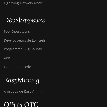
Lightning Network Node
BITMAIN AntMiner
T17e
BITMAIN AntMiner
Développeurs
T9+
BITMAIN AntMiner
Pool Opérateurs
Z11
Développeurs de Logiciels
BITMAIN AntMiner
Programme Bug Bounty
Z11e
APIs
BITMAIN AntMiner
Z11j
Exemple de code
BITMAIN AntMiner
Z15
EasyMining
BITMAIN AntMiner
À propos de EasyMining
Z15 Pro
BITMAIN AntMiner
Offres OTC
Z15e