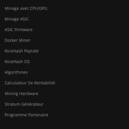
BITMAIN AntMiner
Minage avec CPU/GPU
S21 XP+ Hyd
(500Th)
Minage ASIC
BITMAIN AntMiner
ASIC Firmware
S21+ (216Th)
Docker Miner
BITMAIN AntMiner
S21+ Hyd (319Th)
NiceHash Payrate
BITMAIN AntMiner
NiceHash OS
S21e XP Hyd
Algorithmes
(430Th)
Calculateur De Rentabilité
BITMAIN AntMiner
S21e XP Hyd 3U
Mining Hardware
(860Th)
Stratum Générateur
BITMAIN AntMiner
S21j XP Hyd
Programme Partenaire
(495Th/s)
BITMAIN AntMiner