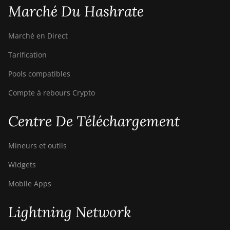
Marché Du Hashrate
S9
BITMAIN AntMiner
Marché en Direct
S9 SE
Tarification
BITMAIN AntMiner
S9i
Pools compatibles
BITMAIN AntMiner
Compte à rebours Crypto
S9j
Centre De Téléchargement
BITMAIN AntMiner
S9k
Mineurs et outils
BITMAIN AntMiner
T15
Widgets
BITMAIN AntMiner
Mobile Apps
T17
BITMAIN AntMiner
Lightning Network
T17+