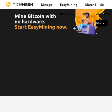
Minage
EasyMining
Marché
Se
en Direct
Offres OTC
Blog
connecter
Nous