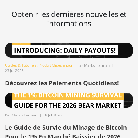
BITMAIN AntMiner
S19 XP (140Th)
Obtenir les dernières nouvelles et
informations
BITMAIN AntMiner
S19 XP Hyd 3U
(512Th)
BITMAIN AntMiner
S19 XP+ Hyd
(279Th)
Guides & Tutoriels
,
Produit Mises à jour
|
Par Marko Tarman
|
BITMAIN AntMiner
23 Jul 2026
S19j Pro (100Th)
Découvrez les Paiements Quotidiens!
BITMAIN AntMiner
S19j Pro (104Th)
BITMAIN AntMiner
S19j Pro+ (120Th)
Par Marko Tarman
|
18 Jul 2026
BITMAIN AntMiner
Le Guide de Survie du Minage de Bitcoin
S19j Pro++ (125Th)
Pour le 1% En Marché Baissier de 2026