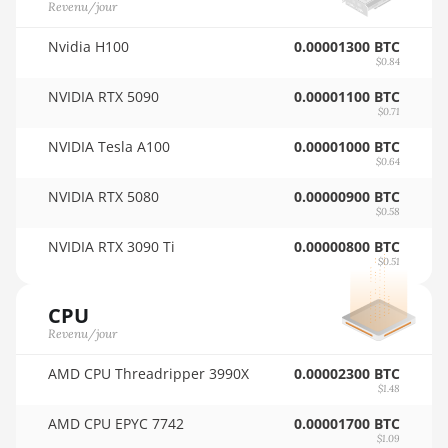
🇸🇴ㅤ SOS - Ssh
Revenu/jour
AMD RX 6800 16GB
🏳ㅤ SRD - $
Nvidia H100
0.00001300 BTC
AMD RX 6800 XT
$0.84
16GB
🇸🇾ㅤ SYP - SY£
NVIDIA RTX 5090
0.00001100 BTC
AMD RX 6900 XT
🇸🇿ㅤ SZL - L
$0.71
16GB
NVIDIA Tesla A100
0.00001000 BTC
🇹🇭ㅤ THB - ฿
$0.64
AMD RX 6950 XT
🇹🇭ㅤ TJS - ЅМ
NVIDIA RTX 5080
0.00000900 BTC
AMD RX 7600
$0.58
🏳ㅤ TMT - m
AMD RX 7600 XT
NVIDIA RTX 3090 Ti
0.00000800 BTC
🇹🇳ㅤ TND - DT
$0.51
AMD RX 7700 XT
🇹🇷ㅤ TRY - TL
CPU
AMD RX 7800 XT
Revenu/jour
🇹🇹ㅤ TTD - TT$
AMD RX 7900 GRE
AMD CPU Threadripper 3990X
🇹🇼ㅤ TWD - NT$
0.00002300 BTC
AMD RX 7900 XT
$1.48
🇹🇿ㅤ TZS - TSh
20GB
AMD CPU EPYC 7742
0.00001700 BTC
$1.09
🇺🇦ㅤ UAH - ₴