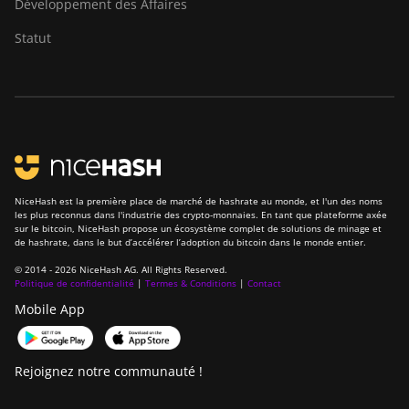
Développement des Affaires
S19j XP (151TH)
Statut
BITMAIN Antminer
S19k Pro (120Th)
BITMAIN Antminer
S23 (580Th)
BITMAIN Antminer
S23 Hyd. (580Th)
BITMAIN Antminer
NiceHash est la première place de marché de hashrate au monde, et l'un des noms
les plus reconnus dans l'industrie des crypto-monnaies. En tant que plateforme axée
S23 Hyd. 3U
sur le bitcoin, NiceHash propose un écosystème complet de solutions de minage et
(1.16Ph)
de hashrate, dans le but d’accélérer l’adoption du bitcoin dans le monde entier.
© 2014 - 2026 NiceHash AG. All Rights Reserved.
BITMAIN Antminer
Politique de confidentialité
|
Termes & Conditions
|
Contact
S23 Imm. (442Th)
Mobile App
BITMAIN Antminer
S23e Hyd 2U
(865Th/s)
Rejoignez notre communauté !
BITMAIN Antminer