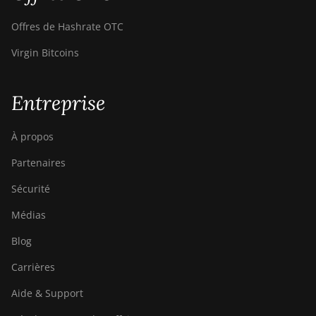
BITMAIN AntMiner
Offres de Hashrate OTC
Z15j
Virgin Bitcoins
BITMAIN Antminer
S19 Hyd. (152Th)
Entreprise
BITMAIN Antminer
S19 Hydro (158Th)
À propos
BITMAIN Antminer
S19 XP Hyd (255Th)
Partenaires
BITMAIN Antminer
Sécurité
S19j (100TH)
Médias
BITMAIN Antminer
S19j (90Th)
Blog
BITMAIN Antminer
Carrières
S19j Pro (96Th)
Aide & Support
BITMAIN Antminer