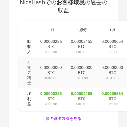
NiceHashでの
お客様環境
の過去の
1400
🇧🇭ㅤ BHD - BD
収益
AMD CPU Ryzen 5
🇧🇮ㅤ BIF - FBu
1500X
🇧🇲ㅤ BMD - $
AMD CPU Ryzen 5
1 日
1 週間
1 月
1600
🇧🇳ㅤ BND - BN$
💵
0.00000286
0.00002155
0.00009654
AMD CPU Ryzen 5
収
BTC
BTC
BTC
🇧🇴ㅤ BOB - Bs
入
1600X
0.19 USD
1.40 USD
6.27 USD
🇧🇷ㅤ BRL - R$
AMD CPU Ryzen 5
⚡
電
0.00000000
0.00000000
0.00000000
2600
🏳ㅤ BSD - B$
気
BTC
BTC
BTC
料
AMD CPU Ryzen 5
0.00 USD
0.00 USD
0.00 USD
🇧🇹ㅤ BTN - Nu.
金
2600X
🇧🇼ㅤ BWP
💰
0.00000286
0.00002155
0.00009654
AMD CPU Ryzen 5
利
BTC
BTC
BTC
3500X
🇧🇾ㅤ BYN
益
0.19 USD
1.40 USD
6.27 USD
AMD CPU Ryzen 5
🇧🇿ㅤ BZD - BZ$
3600
値の算出方法を見る
🇨🇦ㅤ CAD - CA$