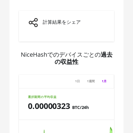
AMD CPU Ryzen 5
3600X
🇨🇩ㅤ CDF
AMD CPU Ryzen 5
🇨🇭ㅤ CHF
計算結果をシェア
3600XT
🇨🇱ㅤ CLP - CL$
AMD CPU Ryzen 5
🇨🇴ㅤ COP - CO$
5600X
🇨🇷ㅤ CRC - ₡
AMD CPU Ryzen 5
NiceHashでのデバイスごとの
過去
7600X
の収益性
🏳ㅤ CUC - $
AMD CPU Ryzen 7
🇨🇻ㅤ CVE - CV$
1700
1日
1週間
1月
🇨🇿ㅤ CZK - Kč
AMD CPU Ryzen 7
1700X
🇩🇯ㅤ DJF - Fdj
選択期間の平均収益
0.00000323
AMD CPU Ryzen 7
🇩🇰ㅤ DKK - Dkr
BTC/24h
1800X
🇩🇴ㅤ DOP - RD$
Chart
AMD CPU Ryzen 7
2700
🇩🇿ㅤ DZD - DA