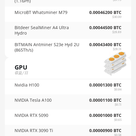
🇵🇦ㅤ PAB - B/.
(1.16Ph)
AMD RX 5600 XT
6GB
🇵🇪ㅤ PEN - S/.
MicroBT Whatsminer M79
0.00046200 BTC
$30.00
AMD RX 570 16GB
🏳ㅤ PGK - K
Bitdeer SealMiner A4 Ultra
0.00044500 BTC
AMD RX 570 4GB
Hydro
$28.89
🇵🇭ㅤ PHP - ₱
AMD RX 570 8GB
BITMAIN Antminer S23e Hyd 2U
0.00043400 BTC
🇵🇰ㅤ PKR - PKRs
(865Th/s)
$28.18
AMD RX 5700 8GB
🇵🇱ㅤ PLN - zł
AMD RX 5700 XT
GPU
🇵🇾ㅤ PYG - ₲
8GB
収益/日
🇶🇦ㅤ QAR - QR
AMD RX 580 4GB
Nvidia H100
0.00001300 BTC
🇷🇴ㅤ RON
$0.84
AMD RX 580 8GB
NVIDIA Tesla A100
0.00001100 BTC
🇷🇸ㅤ RSD - din.
AMD RX 590 8GB
$0.71
🇸🇦ㅤ SAR - SR
NVIDIA RTX 5090
AMD RX 6500 XT
0.00001000 BTC
$0.65
4GB
🇸🇧ㅤ SBD - $
NVIDIA RTX 3090 Ti
0.00000900 BTC
AMD RX 6600 8GB
🏳ㅤ SCR - SR
$0.58