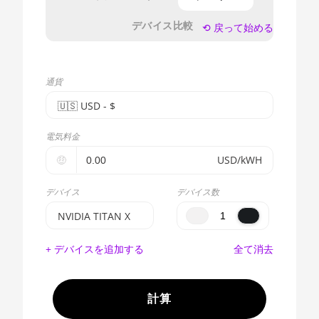
デバイス比較
⟲ 戻って始める
通貨
🇺🇸ㅤ USD - $
🇪🇺ㅤ EUR - €
電気料金
🇺🇸ㅤ USD - $
🤑
USD/kWH
🇨🇳ㅤ CNY - CN¥
デバイス
デバイス数
🇬🇧ㅤ GBP - £
NVIDIA TITAN X
🇷🇺ㅤ RUB
BITMAIN
+ デバイスを追加する
全て消去
AntMiner S17e
- - -
(64Th)
🇦🇪ㅤ AED
AMD CPU EPYC
計算
7302
🇦🇫ㅤ AFN - Af