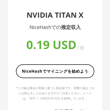
AMD CPU EPYC
🇦🇱ㅤ ALL
NVIDIA TITAN X
7352
🇦🇲ㅤ AMD
AMD CPU EPYC
NiceHashでの
推定収入
🇧🇶ㅤ ANG - ƒ
7402
🇦🇴ㅤ AOA - Kz
AMD CPU EPYC
0.19 USD
7402P
🇦🇷ㅤ ARS - AR$
/ 日
AMD CPU EPYC
🇦🇺ㅤ AUD - AU$
7551
🏳ㅤ AWG - ƒ
AMD CPU EPYC
7601
NiceHashでマイニングを始めよう
🇦🇿ㅤ AZN - man.
AMD CPU EPYC
🇧🇦ㅤ BAM - KM
7742
*この値は過去の実績に基づく推定値です。実際の値はこれ
🏳ㅤ BBD - Bds$
AMD CPU Ryzen 3
とは異なることがありますのでご注意ください。レート
1300X
は、1BTC ＝ 64929.40 USD を使用しています。
🇧🇩ㅤ BDT - Tk
AMD CPU Ryzen 5
🇧🇬ㅤ BGN