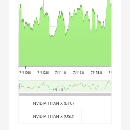
AMD CPU Ryzen 7
🇪🇬ㅤ EGP
Combination chart with 3 data series.
2700X
The chart has 2 X axes displaying Time, and navigator-x-a
🇪🇷ㅤ ERN - Nfk
The chart has 3 Y axes displaying values, values, and navi
AMD CPU Ryzen 7
🇪🇹ㅤ ETB - Br
3700X
🏳ㅤ FJD - FJ$
AMD CPU Ryzen 7
3800X
🇫🇰ㅤ FKP - £
AMD CPU Ryzen 7
🇬🇪ㅤ GEL
3800XT
🇬🇭ㅤ GHS - GH₵
AMD CPU Ryzen 7
7月10日
7月12日
7月14日
7月16日
7月18日
7月20日
7
5700G
🇬🇮ㅤ GIP - £
AMD CPU Ryzen 7
7月13日
7月13日
7月20日
7月20日
🏳ㅤ GMD - D
5800X
End of interactive chart.
🇬🇳ㅤ GNF - FG
NVIDIA TITAN X (BTC)
AMD CPU Ryzen 7
5800X3D
🇬🇹ㅤ GTQ
NVIDIA TITAN X (USD)
AMD CPU Ryzen 7
🏳ㅤ GYD - GY$
7800X3D