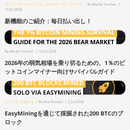
ガイド・チュートリアル
,
プロダクトアップデート
|
By Marko Tarman
|
BITMAIN
23 Jul 2026
AntMiner S17 Pro
新機能のご紹介：毎日払い出し！
BITMAIN
AntMiner S17 Pro
(50Th)
BITMAIN
AntMiner S17+
By Marko Tarman
|
18 Jul 2026
2026年の弱気相場を乗り切るための、1％のビ
BITMAIN
AntMiner S19
ットコインマイナー向けサバイバルガイド
BITMAIN
AntMiner S19 Pro
BITMAIN
AntMiner S19 Pro
ニュース
,
お知らせ
|
By Ana Kovačič
|
2 Jul 2026
Hyd. (184Th)
EasyMiningを通じて採掘された200 BTCのブ
BITMAIN
ロック
AntMiner S19