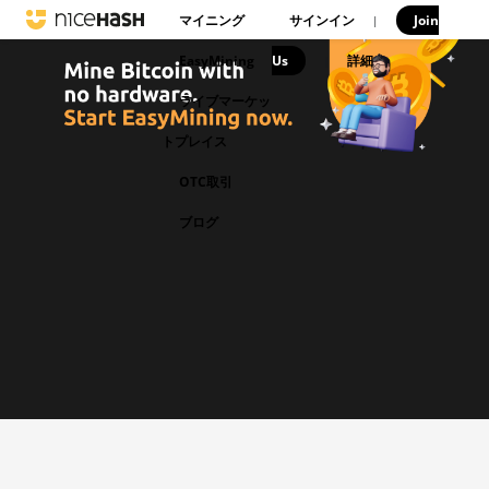
マイニング
サインイン
Join
|
EasyMining
Us
|
詳細
ライブマーケッ
トプレイス
OTC取引
ブログ