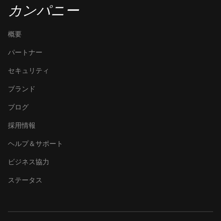
AntMiner S9 SE
カンパニー
BITMAIN
AntMiner S9i
概要
BITMAIN
パートナー
AntMiner S9j
セキュリティ
BITMAIN
ブランド
AntMiner S9k
ブログ
BITMAIN
AntMiner T15
採用情報
BITMAIN
ヘルプ＆サポート
AntMiner T17
ビジネス協力
BITMAIN
AntMiner T17+
ステータス
BITMAIN
AntMiner T17e