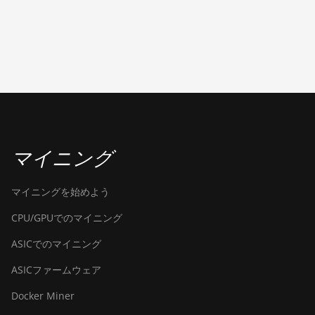
Pro+ Hyd (198Th)
BITMAIN
AntMiner S19
Pro+ Hyd. (191Th)
BITMAIN
AntMiner S19 XP
(140Th)
BITMAIN
マイニング
AntMiner S19 XP
Hyd 3U (512Th)
マイニングを始めよう
BITMAIN
AntMiner S19 XP+
CPU/GPUでのマイニング
Hyd (279Th)
ASICでのマイニング
BITMAIN
AntMiner S19j
ASICファームウェア
Pro (100Th)
Docker Miner
BITMAIN