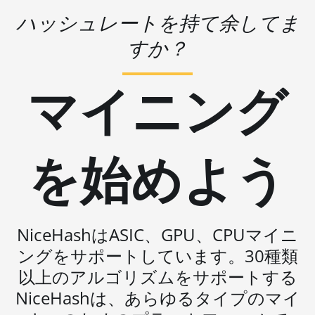
ハッシュレートを持て余してま
Auradine Teraflux
AT2880
すか？
BITFURY B8
マイニング
BITMAIN
AntMiner AL1
(16.6Th)
BITMAIN
を始めよう
AntMiner D3
BITMAIN
AntMiner D5
BITMAIN
NiceHashはASIC、GPU、CPUマイニ
AntMiner K5
ングをサポートしています。30種類
BITMAIN
以上のアルゴリズムをサポートする
AntMiner K7
NiceHashは、あらゆるタイプのマイ
BITMAIN