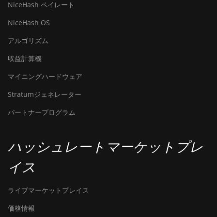
AntMiner S19j
NiceHash ペイレート
Pro (104Th)
NiceHash OS
BITMAIN
アルゴリズム
AntMiner S19j
Pro+ (120Th)
収益計算機
BITMAIN
マイニングハードウェア
AntMiner S19j
Pro++ (125Th)
Stratumジェネレーター
BITMAIN
パートナープログラム
AntMiner S21
(200Th)
ハッシュレートマーケットプレ
BITMAIN
AntMiner S21
イス
Hyd. (335Th)
BITMAIN
ライブマーケットプレイス
AntMiner S21
Immersion
価格情報
(301Th)