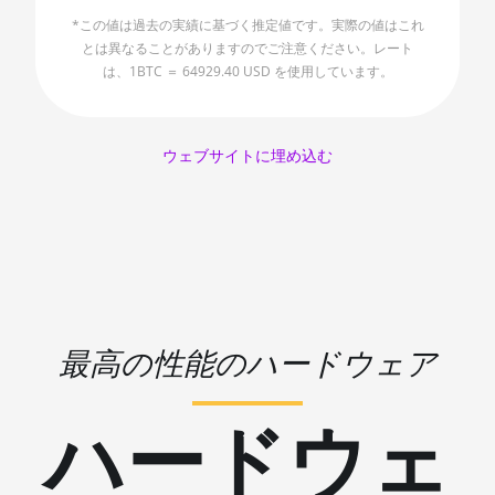
🇱🇷ㅤ LRD - $
AMD CPU
*この値は過去の実績に基づく推定値です。実際の値はこれ
Threadripper
とは異なることがありますのでご注意ください。レート
🏳ㅤ LSL - M
2990WX
は、1BTC ＝ 64929.40 USD を使用しています。
🇱🇹ㅤ LTL - Lt
AMD CPU
Threadripper
🇱🇻ㅤ LVL - Ls
3960X
ウェブサイトに埋め込む
🇱🇾ㅤ LYD - LD
AMD CPU
🇲🇦ㅤ MAD
Threadripper
3970X
🇲🇩ㅤ MDL
AMD CPU
🇲🇬ㅤ MGA
Threadripper
3990X
🇲🇰ㅤ MKD
最高の性能のハードウェア
AMD PRO W6800
🇲🇲ㅤ MMK
32GB
ハードウェ
🏳ㅤ MNT - ₮
AMD R9 380
🇲🇴ㅤ MOP - MOP$
AMD R9 380X