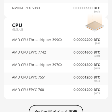
AMD RX 6600 XT
NVIDIA RTX 5080
0.00000900 BTC
🇸🇩ㅤ SDG
8GB
$0.58
🇸🇪ㅤ SEK
AMD RX 6650 XT
CPU
🇸🇬ㅤ SGD - S$
収益/日
AMD RX 6700
10GB
🏳ㅤ SHP - £
AMD CPU Threadripper 3990X
0.00002200 BTC
$1.43
AMD RX 6700 XT
🇸🇱ㅤ SLL - Le
12GB
AMD CPU EPYC 7742
0.00001600 BTC
🇸🇴ㅤ SOS - Ssh
$1.04
AMD RX 6750 XT
🏳ㅤ SRD - $
AMD CPU Threadripper 3970X
12GB
0.00001300 BTC
$0.84
🇸🇾ㅤ SYP - SY£
AMD RX 6800
AMD CPU EPYC 7551
0.00001200 BTC
16GB
$0.78
🇸🇿ㅤ SZL - L
AMD RX 6800 XT
AMD CPU EPYC 7601
0.00001200 BTC
🇹🇭ㅤ THB - ฿
16GB
$0.78
🇹🇭ㅤ TJS - ЅМ
AMD RX 6900 XT
16GB
🏳ㅤ TMT - m