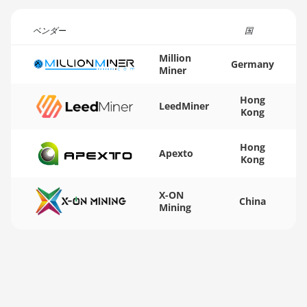
AMD RX Vega 56
🏳ㅤ WST - WS$
ベンダー
国
AMD RX Vega 64
🇨🇫ㅤ XAF - FCFA
Million
Germany
AMD Radeon Pro
🇦🇬ㅤ XCD - $
Miner
VII
🏳ㅤ XDR - SDR
Hong
AMD Radeon VII
LeedMiner
Kong
🇨🇮ㅤ XOF - CFA
AMD Vega
🇵🇫ㅤ XPF - Fr
Frontier Edition
Hong
Apexto
Kong
🇾🇪ㅤ YER - YR
Auradine Teraflux
AH3880
X-ON
🇿🇦ㅤ ZAR - R
China
Mining
Auradine Teraflux
🇿🇲ㅤ ZMK - ZK
AI2500
Auradine Teraflux
AI3680
Auradine Teraflux
AT1500