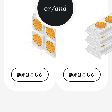
BITMAIN
or/and
AntMiner L11
Hyd. 2U (33Gh)
BITMAIN
AntMiner L11
Hyd. 6U (33Gh)
BITMAIN
AntMiner L11 Pro
(21Gh)
BITMAIN
AntMiner L3 ++
詳細はこちら
詳細はこちら
BITMAIN
AntMiner L3+
BITMAIN
AntMiner L7
BITMAIN
AntMiner L9