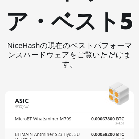
🇲🇺ㅤ MUR - MURs
AMD R9 390
ア・ベスト5
🏳ㅤ MVR - Rf
AMD R9 Fury
Nano
🇲🇼ㅤ MWK - MK
AMD RX 460 4GB
🇲🇽ㅤ MXN - MX$
NiceHashの現在のベストパフォーマ
AMD RX 470 4GB
🇲🇾ㅤ MYR - RM
ンスハードウェアをご覧いただけま
AMD RX 470 8GB
🇳🇦ㅤ NAD - N$
す。
AMD RX 480 8GB
🇳🇬ㅤ NGN - ₦
AMD RX 550 4GB
🇳🇮ㅤ NIO - C$
AMD RX 5500 XT
🇳🇴ㅤ NOK - Nkr
ASIC
4GB
🇳🇵ㅤ NPR - NPRs
収益/日
AMD RX 5500 XT
🇳🇿ㅤ NZD - NZ$
8GB
MicroBT Whatsminer M79S
0.00067800 BTC
$44.02
🇴🇲ㅤ OMR
AMD RX 5600
BITMAIN Antminer S23 Hyd. 3U
0.00058200 BTC
$37.79