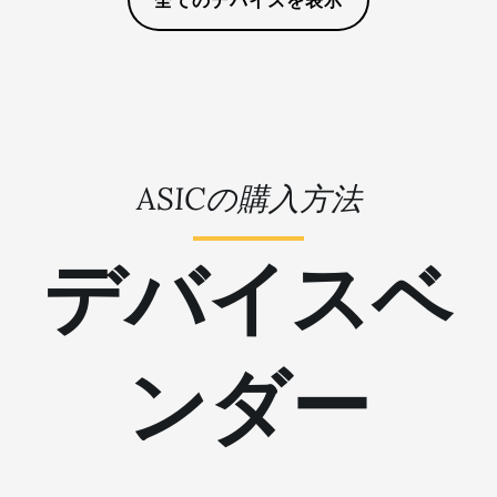
全てのデバイスを表示
AMD RX 6950 XT
🇹🇳ㅤ TND - DT
AMD RX 7600
🇹🇷ㅤ TRY - TL
AMD RX 7600 XT
🇹🇹ㅤ TTD - TT$
AMD RX 7700 XT
🇹🇼ㅤ TWD - NT$
AMD RX 7800 XT
ASICの購入方法
🇹🇿ㅤ TZS - TSh
AMD RX 7900 GRE
🇺🇦ㅤ UAH - ₴
デバイスベ
AMD RX 7900 XT
🇺🇬ㅤ UGX - USh
20GB
🇺🇾ㅤ UYU - $U
AMD RX 7900 XTX
24GB
ンダー
🇺🇿ㅤ UZS
AMD RX 9070
🏳ㅤ VES - Bs.S
AMD RX 9070 GRE
🇻🇳ㅤ VND - ₫
AMD RX 9070 XT
🇻🇺ㅤ VUV - Vt