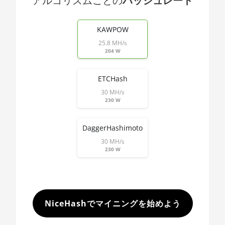
アルゴリズムごとの
ハッシュレート
🇯🇵ㅤ JPY - ¥
Threadripper
End of interactive chart.
1900X
🏳ㅤ KGS - сом
KAWPOW
AMD CPU
25.8 MH/s
🇰🇭ㅤ KHR
Threadripper
204 W
1920X
🇰🇲ㅤ KMF - CF
AMD CPU
ETCHash
🏳ㅤ KPW - W
Threadripper
30 MH/s
1950X
🇰🇷ㅤ KRW - ₩
230 W
AMD CPU
🇰🇼ㅤ KWD - KD
Threadripper
DaggerHashimoto
🇰🇾ㅤ KYD - $
2920X
30 MH/s
230 W
🇰🇿ㅤ KZT
AMD CPU
Threadripper
🇱🇦ㅤ LAK - ₭
2950X
🇱🇧ㅤ LBP - LB£
AMD CPU
NiceHashでマイニングを始めよう
Threadripper
🇱🇰ㅤ LKR - SLRs
2970WX