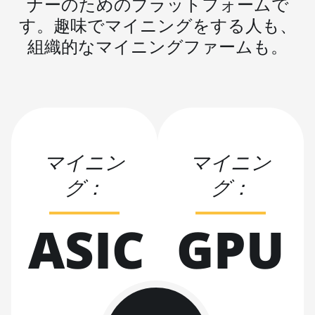
ナーのためのプラットフォームで
AntMiner KA3
す。趣味でマイニングをする人も、
BITMAIN
組織的なマイニングファームも。
AntMiner KS3
(8.3TH)
BITMAIN
AntMiner KS3
(9.4TH)
BITMAIN
マイニン
マイニン
AntMiner KS5
グ：
グ：
BITMAIN
AntMiner KS5 Pro
ASIC
GPU
BITMAIN
AntMiner KS7
BITMAIN
AntMiner L11
(20Gh)