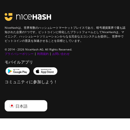
BITMAIN
AntMiner T9+
BITMAIN
AntMiner Z11
NiceHashは、世界有数のハッシュレートマーケットプレイスであり、暗号通貨業界で最も認
知された企業の1つです。ビットコインに特化したプラットフォームとしてNiceHashは、マ
BITMAIN
イニング、ハッシュレートソリューションからなる完全なエコシステムを提供し、世界中で
AntMiner Z11e
ビットコインの普及を加速させることを目標としています。
© 2014 - 2026 NiceHash AG. All Rights Reserved.
BITMAIN
プライバシーポリシー
|
利用規約
|
お問い合わせ
AntMiner Z11j
モバイルアプリ
BITMAIN
AntMiner Z15
コミュニティに参加しよう！
BITMAIN
AntMiner Z15 Pro
BITMAIN
English
日本語
AntMiner Z15e
Русский
BITMAIN
AntMiner Z15j
中文