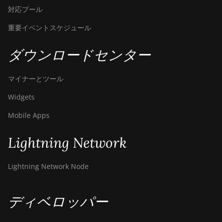
対応プール
BITMAIN
AntMiner S21 Pro
重要イベントスケジュール
BITMAIN
ダウンロードセンター
AntMiner S21 XP
(270Th)
マイナーとツール
BITMAIN
AntMiner S21 XP
Widgets
Hyd (473Th)
Mobile Apps
BITMAIN
AntMiner S21 XP
Lightning Network
Immersion
(300Th)
Lightning Network Node
BITMAIN
AntMiner S21 XP+
Hyd (500Th)
ディベロッパー
BITMAIN