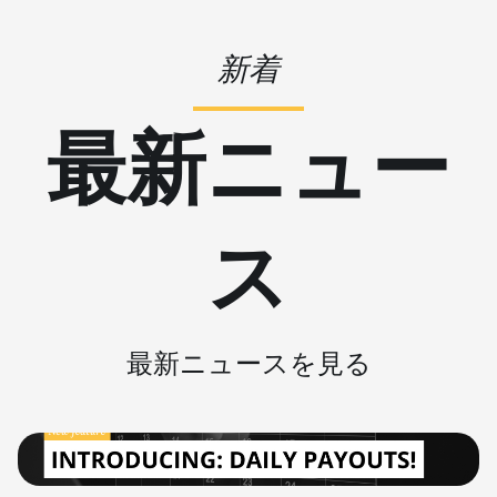
(16Gh)
新着
BITMAIN
AntMiner L9
(17Gh)
最新ニュー
BITMAIN
AntMiner L9 Hyd
2U (27Gh)
ス
BITMAIN
AntMiner S11
BITMAIN
AntMiner S15
最新ニュースを見る
BITMAIN
AntMiner S17
BITMAIN
AntMiner S17
(53Th)