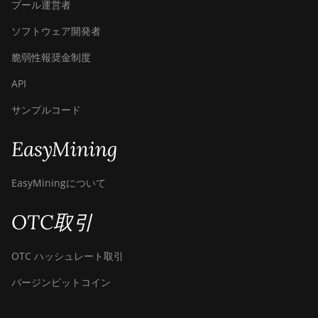
AntMiner S21+
プール運営者
(216Th)
ソフトウェア開発者
BITMAIN
AntMiner S21+
脆弱性報奨金制度
Hyd (319Th)
API
BITMAIN
サンプルコード
AntMiner S21e XP
Hyd (430Th)
EasyMining
BITMAIN
AntMiner S21e XP
EasyMiningについて
Hyd 3U (860Th)
BITMAIN
OTC取引
AntMiner S21j XP
Hyd (495Th/s)
OTC ハッシュレート取引
BITMAIN
AntMiner S9
バージンビットコイン
BITMAIN