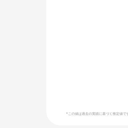
🏳ㅤ HTG - G
AMD R9 Fury Nano
🇭🇺ㅤ HUF - Ft
AMD RX 460 4GB
🇮🇩ㅤ IDR - Rp
AMD RX 470 4GB
🇮🇱ㅤ ILS - ₪
AMD RX 470 8GB
End of interactive chart.
🇮🇳ㅤ INR - Rs
AMD RX 480 8GB
🇮🇶ㅤ IQD
AMD RX 550 4GB
🇮🇷ㅤ IRR
AMD RX 5500 XT 4GB
🇮🇸ㅤ ISK - Ikr
AMD RX 5500 XT 8GB
🇯🇲ㅤ JMD - J$
AMD RX 5600
🇯🇴ㅤ JOD - JD
AMD RX 5600 XT 6GB
🇯🇵ㅤ JPY - ¥
AMD RX 570 16GB
*この値は過去の実績に基づく推定値です。
🏳ㅤ KGS - сом
AMD RX 570 4GB