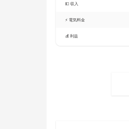
AMD CPU Ryzen 5 3600X
💵 収入
🇧🇲ㅤ BMD - $
AMD CPU Ryzen 5 3600XT
🇧🇳ㅤ BND - BN$
⚡ 電気料金
AMD CPU Ryzen 5 5600X
🇧🇴ㅤ BOB - Bs
AMD CPU Ryzen 5 7600X
💰 利益
🇧🇷ㅤ BRL - R$
AMD CPU Ryzen 7 1700
🏳ㅤ BSD - B$
AMD CPU Ryzen 7 1700X
🇧🇹ㅤ BTN - Nu.
AMD CPU Ryzen 7 1800X
🇧🇼ㅤ BWP
AMD CPU Ryzen 7 2700
🇧🇾ㅤ BYN
AMD CPU Ryzen 7 2700X
🇧🇿ㅤ BZD - BZ$
AMD CPU Ryzen 7 3700X
🇨🇦ㅤ CAD - CA$
AMD CPU Ryzen 7 3800X
🇨🇩ㅤ CDF
AMD CPU Ryzen 7 3800XT
🇨🇭ㅤ CHF
AMD CPU Ryzen 7 5700G