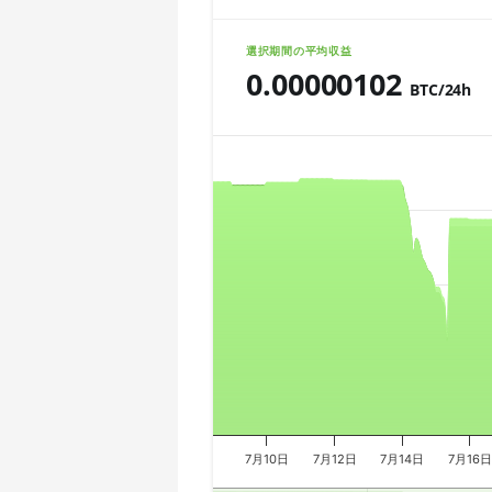
🇨🇱ㅤ CLP - CL$
AMD CPU Ryzen 7 5800X
選択期間の平均収益
🇨🇴ㅤ COP - CO$
0.00000102
AMD CPU Ryzen 7 5800X3D
BTC/24h
🇨🇷ㅤ CRC - ₡
AMD CPU Ryzen 7 7800X3D
Chart
🏳ㅤ CUC - $
AMD CPU Ryzen 9 3900X
🇨🇻ㅤ CVE - CV$
AMD CPU Ryzen 9 3900XT
Combination chart with 3 data series.
🇨🇿ㅤ CZK - Kč
The chart has 2 X axes displaying Tim
AMD CPU Ryzen 9 3950X
The chart has 3 Y axes displaying valu
🇩🇯ㅤ DJF - Fdj
AMD CPU Ryzen 9 5900X
🇩🇰ㅤ DKK - Dkr
AMD CPU Ryzen 9 5950X
🇩🇴ㅤ DOP - RD$
AMD CPU Ryzen 9 7900X
🇩🇿ㅤ DZD - DA
AMD CPU Ryzen 9 7950X
🇪🇬ㅤ EGP
AMD CPU Threadripper 1900X
7月10日
7月12日
7月14日
7月16日
🇪🇷ㅤ ERN - Nfk
AMD CPU Threadripper 1920X