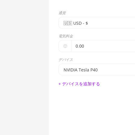
通貨
🇺🇸ㅤ USD - $
🇪🇺ㅤ EUR - €
電気料金
🇺🇸ㅤ USD - $
🤑
🇨🇳ㅤ CNY - CN¥
デバイス
🇬🇧ㅤ GBP - £
NVIDIA Tesla P40
🇷🇺ㅤ RUB
BITMAIN AntMiner S17e (64Th)
+ デバイスを追加する
- - -
AMD CPU EPYC 7302
🇦🇪ㅤ AED
AMD CPU EPYC 7352
🇦🇫ㅤ AFN - Af
AMD CPU EPYC 7402
🇦🇱ㅤ ALL
AMD CPU EPYC 7402P
🇦🇲ㅤ AMD