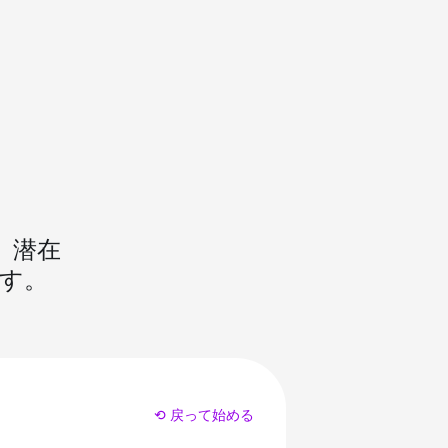
、潜在
す。
⟲ 戻って始める