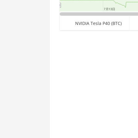
🇪🇹ㅤ ETB - Br
AMD CPU Threadripper 1950X
7月13日
7月13日
🏳ㅤ FJD - FJ$
AMD CPU Threadripper 2920X
End of interactive chart.
NVIDIA Tesla P40 (BTC)
🇫🇰ㅤ FKP - £
AMD CPU Threadripper 2950X
🇬🇪ㅤ GEL
AMD CPU Threadripper 2970WX
🇬🇭ㅤ GHS - GH₵
AMD CPU Threadripper 2990WX
Chart
🇬🇮ㅤ GIP - £
AMD CPU Threadripper 3960X
Pie chart with 2 slices.
🏳ㅤ GMD - D
AMD CPU Threadripper 3970X
🇬🇳ㅤ GNF - FG
AMD CPU Threadripper 3990X
🇬🇹ㅤ GTQ
AMD PRO W6800 32GB
🏳ㅤ GYD - GY$
AMD R9 380
🇭🇰ㅤ HKD - HK$
AMD R9 380X
🇭🇳ㅤ HNL
AMD R9 390