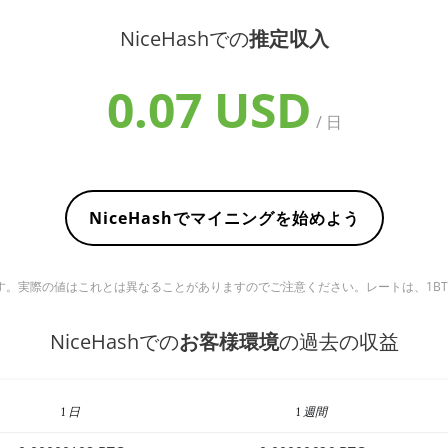
NiceHashでの
推定収入
0.07 USD
/ 日
NiceHashでマイニングを始めよう
実際の値はこれとは異なることがありますのでご注意ください。レートは、1BTC ＝ 6
NiceHashでの
お客様環境
の過去の収益
1 日
1 週間