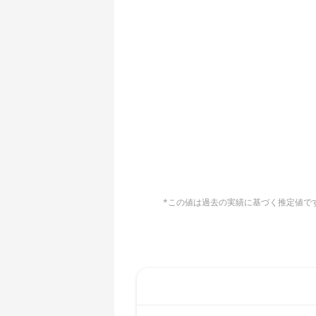
AMD CPU EPYC 7551
🇧🇶ㅤ ANG - ƒ
AMD CPU EPYC 7601
🇦🇴ㅤ AOA - Kz
AMD CPU EPYC 7742
🇦🇷ㅤ ARS - AR$
AMD CPU Ryzen 3 1300X
🇦🇺ㅤ AUD - AU$
AMD CPU Ryzen 5 1400
🏳ㅤ AWG - ƒ
AMD CPU Ryzen 5 1500X
🇦🇿ㅤ AZN - man.
AMD CPU Ryzen 5 1600
🇧🇦ㅤ BAM - KM
AMD CPU Ryzen 5 1600X
*この値は過去の実績に基づく推定値です。
🏳ㅤ BBD - Bds$
AMD CPU Ryzen 5 2600
🇧🇩ㅤ BDT - Tk
AMD CPU Ryzen 5 2600X
🇧🇬ㅤ BGN
AMD CPU Ryzen 5 3500X
🇧🇭ㅤ BHD - BD
AMD CPU Ryzen 5 3600
🇧🇮ㅤ BIF - FBu