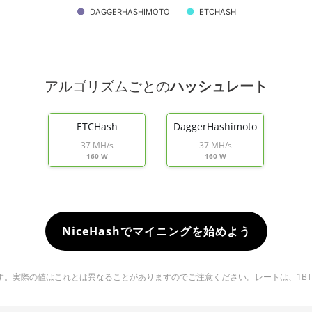
DAGGERHASHIMOTO
ETCHASH
アルゴリズムごとの
ハッシュレート
ETCHash
DaggerHashimoto
37 MH/s
37 MH/s
160 W
160 W
NiceHashでマイニングを始めよう
実際の値はこれとは異なることがありますのでご注意ください。レートは、1BTC ＝ 6