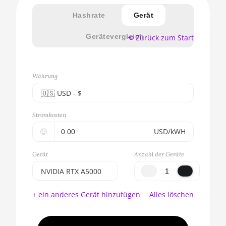
Hashrate
Gerät
Gerätevergleich
⟲ Zurück zum Start
Währung
🇺🇸ㅤ USD - $
🇪🇺ㅤ EUR - €
Stromkosten
🇺🇸ㅤ USD - $
🤑
USD/kWH
🇨🇳ㅤ CNY - CN¥
Gerät
Anzahl der Geräte
🇬🇧ㅤ GBP - £
NVIDIA RTX A5000
🇷🇺ㅤ RUB
BITMAIN AntMiner
+ ein anderes Gerät hinzufügen
Alles löschen
S17e (64Th)
- - -
AMD CPU EPYC 7302
🇦🇪ㅤ AED