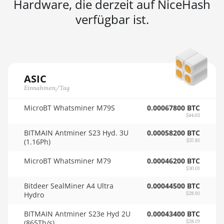
Hardware, die derzeit auf NiceHash
AMD RX 6800 XT
verfügbar ist.
16GB
🏳ㅤ SCR - SR
AMD RX 6900 XT
🇸🇩ㅤ SDG
16GB
🇸🇪ㅤ SEK
AMD RX 6950 XT
🇸🇬ㅤ SGD - S$
ASIC
AMD RX 7600
Einnahmen/Tag
🏳ㅤ SHP - £
AMD RX 7600 XT
MicroBT Whatsminer M79S
0.00067800 BTC
🇸🇱ㅤ SLL - Le
$44.05
AMD RX 7700 XT
🇸🇴ㅤ SOS - Ssh
BITMAIN Antminer S23 Hyd. 3U
0.00058200 BTC
AMD RX 7800 XT
(1.16Ph)
$37.81
🏳ㅤ SRD - $
AMD RX 7900 GRE
MicroBT Whatsminer M79
0.00046200 BTC
🇸🇾ㅤ SYP - SY£
$30.01
AMD RX 7900 XT
🇸🇿ㅤ SZL - L
20GB
Bitdeer SealMiner A4 Ultra
0.00044500 BTC
Hydro
$28.91
🇹🇭ㅤ THB - ฿
AMD RX 7900 XTX
BITMAIN Antminer S23e Hyd 2U
0.00043400 BTC
24GB
🇹🇭ㅤ TJS - ЅМ
(865Th/s)
$28.19