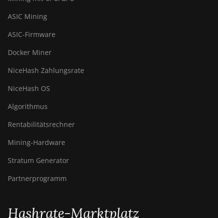
BITMAIN AntMiner
ASIC Mining
S9j
ASIC-Firmware
BITMAIN AntMiner
S9k
Docker Miner
BITMAIN AntMiner
NiceHash Zahlungsrate
T15
NiceHash OS
BITMAIN AntMiner
Algorithmus
T17
Rentabilitätsrechner
BITMAIN AntMiner
T17+
Mining-Hardware
BITMAIN AntMiner
Stratum Generator
T17e
Partnerprogramm
BITMAIN AntMiner
T9+
Hashrate-Marktplatz
BITMAIN AntMiner