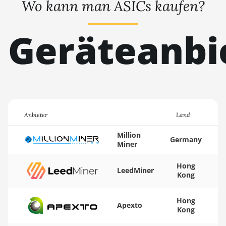
Wo kann man ASICs kaufen?
K7
BITMAIN AntMiner
Geräteanbi
KA3
BITMAIN AntMiner
KS3 (8.3TH)
BITMAIN AntMiner
KS3 (9.4TH)
Anbieter
BITMAIN AntMiner
Land
KS5
Million
Germany
Miner
BITMAIN AntMiner
KS5 Pro
Hong
LeedMiner
BITMAIN AntMiner
Kong
KS7
Hong
BITMAIN AntMiner
Apexto
Kong
L11 (20Gh)