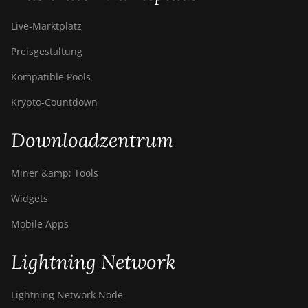
Z11
Live-Marktplatz
BITMAIN AntMiner
Z11e
Preisgestaltung
BITMAIN AntMiner
Kompatible Pools
Z11j
Krypto-Countdown
BITMAIN AntMiner
Z15
Downloadzentrum
BITMAIN AntMiner
Z15 Pro
Miner &amp; Tools
BITMAIN AntMiner
Widgets
Z15e
Mobile Apps
BITMAIN AntMiner
Z15j
Lightning Network
BITMAIN Antminer
S19 Hyd. (152Th)
Lightning Network Node
BITMAIN Antminer