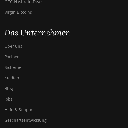
OTC‑Hashrate‑Deals
BITMAIN Antminer
S23 Hyd. (580Th)
Virgin Bitcoins
BITMAIN Antminer
S23 Hyd. 3U (1.16Ph)
Das Unternehmen
BITMAIN Antminer
S23 Imm. (442Th)
Über uns
BITMAIN Antminer
Partner
S23e Hyd 2U
(865Th/s)
Sicherheit
BITMAIN Antminer
Medien
T19 Hydro (145Th)
Blog
BITMAIN Antminer
Jobs
T19 Hydro (158Th)
Hilfe & Support
BITMAIN Antminer
T21 (190TH)
Geschäftsentwicklung
Baikal BK-G28