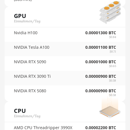
AMD RX 9070
🏳ㅤ TMT - m
GPU
AMD RX 9070 GRE
🇹🇳ㅤ TND - DT
Einnahmen/Tag
AMD RX 9070 XT
🇹🇷ㅤ TRY - TL
Nvidia H100
0.00001300 BTC
AMD RX Vega 56
$0.84
🇹🇹ㅤ TTD - TT$
NVIDIA Tesla A100
0.00001100 BTC
AMD RX Vega 64
🇹🇼ㅤ TWD - NT$
$0.71
AMD Radeon Pro VII
NVIDIA RTX 5090
0.00001000 BTC
🇹🇿ㅤ TZS - TSh
$0.65
AMD Radeon VII
🇺🇦ㅤ UAH - ₴
NVIDIA RTX 3090 Ti
0.00000900 BTC
AMD Vega Frontier
$0.58
🇺🇬ㅤ UGX - USh
Edition
NVIDIA RTX 5080
0.00000900 BTC
🇺🇾ㅤ UYU - $U
$0.58
Auradine Teraflux
AH3880
🇺🇿ㅤ UZS
CPU
Auradine Teraflux
🏳ㅤ VES - Bs.S
Einnahmen/Tag
AI2500
🇻🇳ㅤ VND - ₫
AMD CPU Threadripper 3990X
0.00002200 BTC