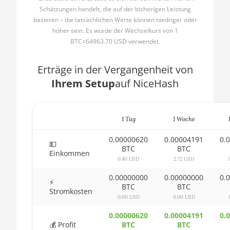
1600
Schätzungen handelt, die auf der bisherigen Leistung
🇧🇬ㅤ BGN
basieren – die tatsächlichen Werte können niedriger oder
AMD CPU Ryzen 5
höher sein. Es wurde der Wechselkurs von 1
🇧🇭ㅤ BHD - BD
1600X
BTC=64963.70 USD verwendet.
🇧🇮ㅤ BIF - FBu
AMD CPU Ryzen 5
2600
Erträge in der Vergangenheit von
🇧🇲ㅤ BMD - $
Ihrem Setup
auf NiceHash
AMD CPU Ryzen 5
🇧🇳ㅤ BND - BN$
2600X
🇧🇴ㅤ BOB - Bs
AMD CPU Ryzen 5
1 Tag
1 Woche
3500X
🇧🇷ㅤ BRL - R$
0.00000620
0.00004191
0.
💵
AMD CPU Ryzen 5
🏳ㅤ BSD - B$
BTC
BTC
Einkommen
3600
0.40 USD
2.72 USD
🇧🇹ㅤ BTN - Nu.
AMD CPU Ryzen 5
0.00000000
0.00000000
0.
⚡
🇧🇼ㅤ BWP
3600X
BTC
BTC
Stromkosten
0.00 USD
0.00 USD
🇧🇾ㅤ BYN
AMD CPU Ryzen 5
3600XT
0.00000620
0.00004191
0.
🇧🇿ㅤ BZD - BZ$
💰 Profit
BTC
BTC