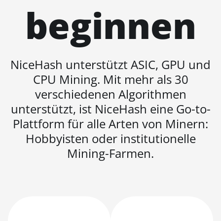
beginnen
BITMAIN AntMiner
L9 Hyd 2U (27Gh)
BITMAIN AntMiner
S11
NiceHash unterstützt ASIC, GPU und
BITMAIN AntMiner
CPU Mining. Mit mehr als 30
S15
verschiedenen Algorithmen
BITMAIN AntMiner
unterstützt, ist NiceHash eine Go-to-
S17
Plattform für alle Arten von Minern:
BITMAIN AntMiner
Hobbyisten oder institutionelle
S17 (53Th)
Mining-Farmen.
BITMAIN AntMiner
S17 Pro
BITMAIN AntMiner
S17 Pro (50Th)
BITMAIN AntMiner