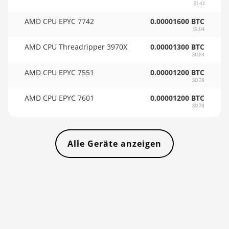
Auradine Teraflux
$1.43
AI3680
🇻🇺ㅤ VUV - Vt
AMD CPU EPYC 7742
0.00001600 BTC
$1.04
Auradine Teraflux
🏳ㅤ WST - WS$
AT1500
AMD CPU Threadripper 3970X
0.00001300 BTC
🇨🇫ㅤ XAF - FCFA
$0.84
Auradine Teraflux
🇦🇬ㅤ XCD - $
AT2880
AMD CPU EPYC 7551
0.00001200 BTC
$0.78
🏳ㅤ XDR - SDR
BITFURY B8
AMD CPU EPYC 7601
0.00001200 BTC
$0.78
🇨🇮ㅤ XOF - CFA
BITMAIN AntMiner
AL1 (16.6Th)
🇵🇫ㅤ XPF - Fr
BITMAIN AntMiner
Alle Geräte anzeigen
🇾🇪ㅤ YER - YR
D3
🇿🇦ㅤ ZAR - R
BITMAIN AntMiner
D5
🇿🇲ㅤ ZMK - ZK
BITMAIN AntMiner
K5
BITMAIN AntMiner