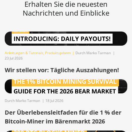
Erhalten Sie die neuesten
BITMAIN AntMiner
Nachrichten und Einblicke
S21 Immersion
(301Th)
BITMAIN AntMiner
S21 Pro
BITMAIN AntMiner
Anleitungen & Tutorials
,
Produktupdates
|
Durch Marko Tarman
|
S21 XP (270Th)
23 Jul 2026
BITMAIN AntMiner
Wir stellen vor: Tägliche Auszahlungen!
S21 XP Hyd (473Th)
BITMAIN AntMiner
S21 XP Immersion
(300Th)
Durch Marko Tarman
|
18 Jul 2026
BITMAIN AntMiner
Der Überlebensleitfaden für die 1 % der
S21 XP+ Hyd (500Th)
Bitcoin-Miner im Bärenmarkt 2026
BITMAIN AntMiner
S21+ (216Th)