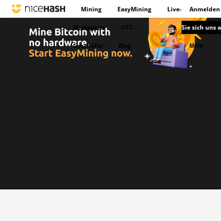
Mining
EasyMining
Live-
Anmelden
Marktplatz
OTC-
Sie sich uns 
Geschäfte
Blog
Mehr