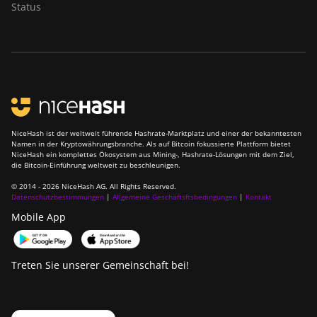
Status
Baikal Giant X10
Baikal Giant+
Bitdeer SealMiner
A2
Bitdeer SealMiner
A2 Hyd
NiceHash ist der weltweit führende Hashrate-Marktplatz und einer der bekanntesten
Namen in der Kryptowährungsbranche. Als auf Bitcoin fokussierte Plattform bietet
NiceHash ein komplettes Ökosystem aus Mining-, Hashrate-Lösungen mit dem Ziel,
Bitdeer SealMiner
die Bitcoin-Einführung weltweit zu beschleunigen.
A2 Pro Air
© 2014 - 2026 NiceHash AG. All Rights Reserved.
Bitdeer SealMiner
Datenschutzbestimmungen
|
Allgemeine Geschäftsftsbedingungen
|
Kontakt
A2 Pro Hyd
Mobile App
Bitdeer SealMiner
A3 Air
Treten Sie unserer Gemeinschaft bei!
Bitdeer SealMiner
A3 Hydro