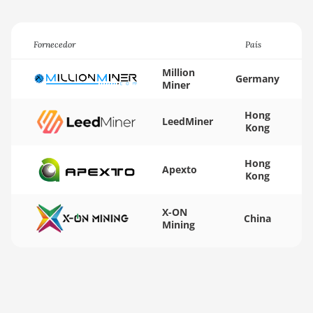
BITMAIN AntMiner
K5
BITMAIN AntMiner
Fornecedor
País
K7
Million
Germany
BITMAIN AntMiner
Miner
KA3
Hong
LeedMiner
BITMAIN AntMiner
Kong
KS3 (8.3TH)
BITMAIN AntMiner
Hong
Apexto
Kong
KS3 (9.4TH)
BITMAIN AntMiner
X-ON
KS5
China
Mining
BITMAIN AntMiner
KS5 Pro
BITMAIN AntMiner
KS7