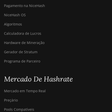
Pagamento na NiceHash
BITMAIN AntMiner
S9i
NiceHash OS
BITMAIN AntMiner
Algoritmos
S9j
Calculadora de Lucros
BITMAIN AntMiner
S9k
Hardware de Mineração
BITMAIN AntMiner
Gerador de Stratum
T15
Programa de Parceiro
BITMAIN AntMiner
T17
Mercado De Hashrate
BITMAIN AntMiner
T17+
Mercado em Tempo Real
BITMAIN AntMiner
T17e
Preçário
BITMAIN AntMiner
Pools Compatíveis