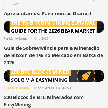
23 Jul 2026
BITMAIN AntMiner
S21 Hyd. (335Th)
Apresentamos: Pagamentos Diários!
BITMAIN AntMiner
S21 Immersion
(301Th)
Por Marko Tarman
|
18 Jul 2026
BITMAIN AntMiner
S21 Pro
Guia de Sobrevivência para a Mineração
BITMAIN AntMiner
de Bitcoin de 1% no Mercado em Baixa de
S21 XP (270Th)
2026
BITMAIN AntMiner
S21 XP Hyd (473Th)
BITMAIN AntMiner
S21 XP Immersion
Notícias
,
Imprensa
|
Por Ana Kovačič
|
2 Jul 2026
(300Th)
200 Blocos de BTC Minerados com
BITMAIN AntMiner
EasyMining
S21 XP+ Hyd (500Th)