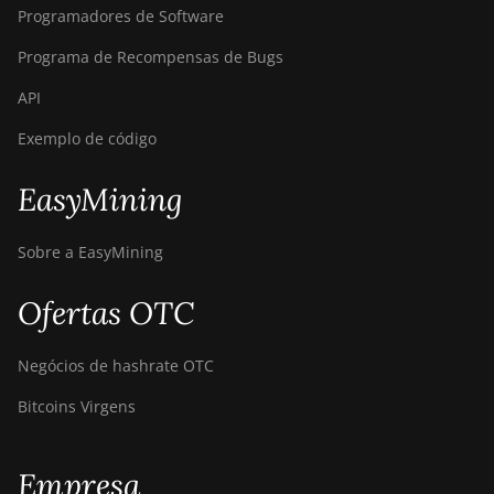
BITMAIN Antminer
Programadores de Software
S19 Hyd. (152Th)
Programa de Recompensas de Bugs
BITMAIN Antminer
S19 Hydro (158Th)
API
BITMAIN Antminer
Exemplo de código
S19 XP Hyd (255Th)
EasyMining
BITMAIN Antminer
S19j (100TH)
Sobre a EasyMining
BITMAIN Antminer
S19j (90Th)
Ofertas OTC
BITMAIN Antminer
S19j Pro (96Th)
Negócios de hashrate OTC
BITMAIN Antminer
Bitcoins Virgens
S19j XP (151TH)
BITMAIN Antminer
S19k Pro (120Th)
Empresa