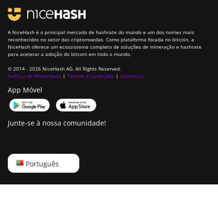
T21 (190TH)
Baikal BK-G28
A NiceHash é o principal mercado de hashrate do mundo e um dos nomes mais
reconhecidos no setor das criptomoedas. Como plataforma focada no bitcoin, a
Baikal Giant X10
NiceHash oferece um ecossistema completo de soluções de mineração e hashrate
para acelerar a adoção do bitcoin em todo o mundo.
Baikal Giant+
© 2014 - 2026 NiceHash AG. All Rights Reserved.
Política de Privacidade
|
Termos e Condições
|
Contactos
Bitdeer SealMiner
App Móvel
A2
Bitdeer SealMiner
A2 Hyd
Junte-se à nossa comunidade!
Bitdeer SealMiner
A2 Pro Air
English
Português
Bitdeer SealMiner
A2 Pro Hyd
Русский
Bitdeer SealMiner
中文
A3 Air
Deutsch