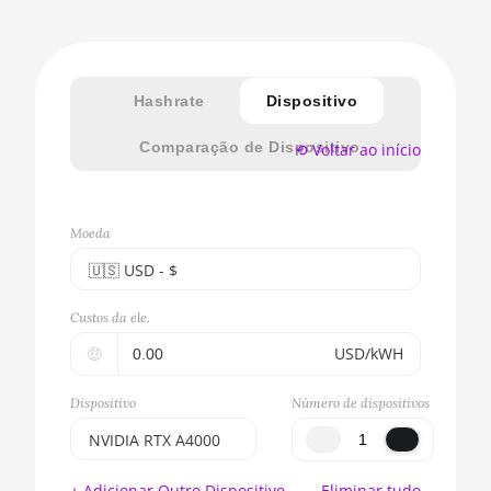
Hashrate
Dispositivo
Comparação de Dispositivo
⟲ Voltar ao início
Moeda
🇺🇸ㅤ USD - $
🇪🇺ㅤ EUR - €
Custos da ele.
🇺🇸ㅤ USD - $
🤑
USD/kWH
🇨🇳ㅤ CNY - CN¥
Dispositivo
Número de dispositivos
🇬🇧ㅤ GBP - £
NVIDIA RTX A4000
🇷🇺ㅤ RUB
BITMAIN AntMiner
+ Adicionar Outro Dispositivo
Eliminar tudo