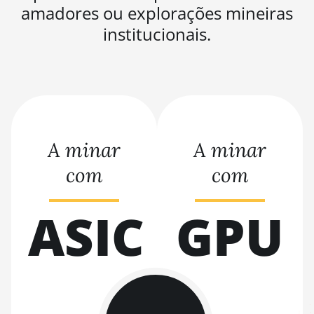
amadores ou explorações mineiras
BITMAIN AntMiner
institucionais.
L9 (17Gh)
BITMAIN AntMiner
L9 Hyd 2U (27Gh)
BITMAIN AntMiner
S11
A minar
A minar
BITMAIN AntMiner
S15
com
com
BITMAIN AntMiner
S17
ASIC
GPU
BITMAIN AntMiner
S17 (53Th)
BITMAIN AntMiner
S17 Pro
BITMAIN AntMiner