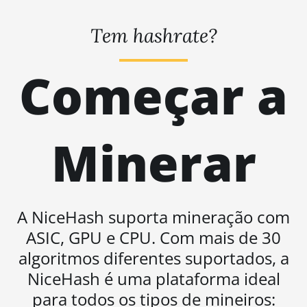
BITMAIN AntMiner
L11 (20Gh)
Tem hashrate?
BITMAIN AntMiner
L11 Hyd. 2U (33Gh)
Começar a
BITMAIN AntMiner
L11 Hyd. 6U (33Gh)
BITMAIN AntMiner
Minerar
L11 Pro (21Gh)
BITMAIN AntMiner
L3 ++
BITMAIN AntMiner
A NiceHash suporta mineração com
L3+
ASIC, GPU e CPU. Com mais de 30
BITMAIN AntMiner
algoritmos diferentes suportados, a
L7
NiceHash é uma plataforma ideal
BITMAIN AntMiner
para todos os tipos de mineiros:
L9 (16Gh)