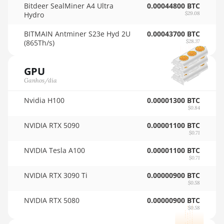
Bitdeer SealMiner A4 Ultra
0.00044800 BTC
🇸🇦ㅤ SAR - SR
Hydro
$29.08
AMD RX 6800 16GB
🇸🇧ㅤ SBD - $
BITMAIN Antminer S23e Hyd 2U
0.00043700 BTC
AMD RX 6800 XT
(865Th/s)
$28.37
16GB
🏳ㅤ SCR - SR
AMD RX 6900 XT
🇸🇩ㅤ SDG
GPU
16GB
Ganhos/dia
🇸🇪ㅤ SEK
AMD RX 6950 XT
Nvidia H100
0.00001300 BTC
🇸🇬ㅤ SGD - S$
$0.84
AMD RX 7600
🏳ㅤ SHP - £
NVIDIA RTX 5090
0.00001100 BTC
AMD RX 7600 XT
$0.71
🇸🇱ㅤ SLL - Le
NVIDIA Tesla A100
AMD RX 7700 XT
0.00001100 BTC
🇸🇴ㅤ SOS - Ssh
$0.71
AMD RX 7800 XT
NVIDIA RTX 3090 Ti
0.00000900 BTC
🏳ㅤ SRD - $
$0.58
AMD RX 7900 GRE
🇸🇾ㅤ SYP - SY£
NVIDIA RTX 5080
0.00000900 BTC
AMD RX 7900 XT
$0.58
🇸🇿ㅤ SZL - L
20GB