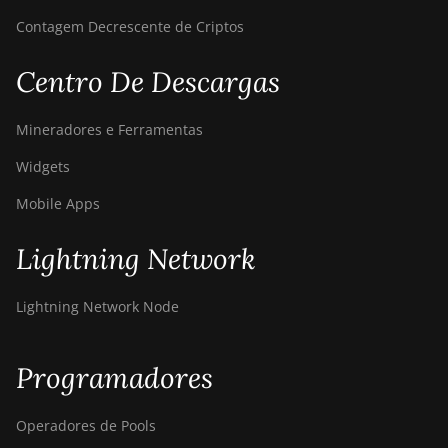
T9+
Contagem Decrescente de Criptos
BITMAIN AntMiner
Z11
Centro De Descargas
BITMAIN AntMiner
Z11e
Mineradores e Ferramentas
BITMAIN AntMiner
Widgets
Z11j
Mobile Apps
BITMAIN AntMiner
Z15
Lightning Network
BITMAIN AntMiner
Z15 Pro
Lightning Network Node
BITMAIN AntMiner
Z15e
Programadores
BITMAIN AntMiner
Z15j
Operadores de Pools