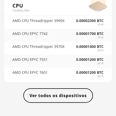
CPU
🇹🇭ㅤ THB - ฿
AMD RX 7900 XTX
Ganhos/dia
24GB
🇹🇭ㅤ TJS - ЅМ
AMD CPU Threadripper 3990X
AMD RX 9070
0.00002300 BTC
🏳ㅤ TMT - m
$1.49
AMD RX 9070 GRE
🇹🇳ㅤ TND - DT
AMD CPU EPYC 7742
0.00001700 BTC
$1.10
AMD RX 9070 XT
🇹🇷ㅤ TRY - TL
AMD CPU Threadripper 3970X
0.00001400 BTC
AMD RX Vega 56
$0.91
🇹🇹ㅤ TTD - TT$
AMD RX Vega 64
AMD CPU EPYC 7551
0.00001200 BTC
🇹🇼ㅤ TWD - NT$
$0.78
AMD Radeon Pro VII
🇹🇿ㅤ TZS - TSh
AMD CPU EPYC 7601
0.00001200 BTC
$0.78
AMD Radeon VII
🇺🇦ㅤ UAH - ₴
AMD Vega Frontier
🇺🇬ㅤ UGX - USh
Edition
Ver todos os dispositivos
🇺🇾ㅤ UYU - $U
Auradine Teraflux
AH3880
🇺🇿ㅤ UZS