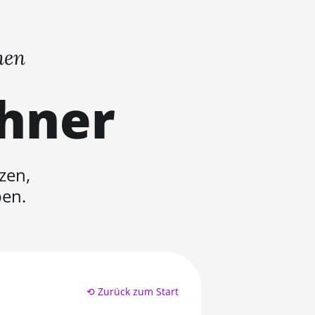
nen
chner
zen,
ben.
⟲ Zurück zum Start