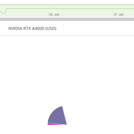
20. Juli
20. Juli
27. Juli
27. Juli
NVIDIA RTX A4000 (USD)