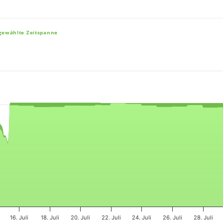
sgewählte Zeitspanne
e, and navigator-x-axis.
es, values, and navigator-y-axis.
16. Juli
18. Juli
20. Juli
22. Juli
24. Juli
26. Juli
28. Juli