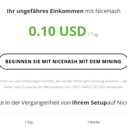
Ihr ungefähres Einkommen
mit NiceHash
0.10 USD
/ Tag
BEGINNEN SIE MIT NICEHASH MIT DEM MINING
Werten nur um Schätzungen handelt, die auf der bisherigen Leistung basieren – di
höher sein. Es wurde der Wechselkurs von 1 BTC=64627.30 USD verwendet.
ge in der Vergangenheit von
Ihrem Setup
auf Ni
1 Tag
1 Woche