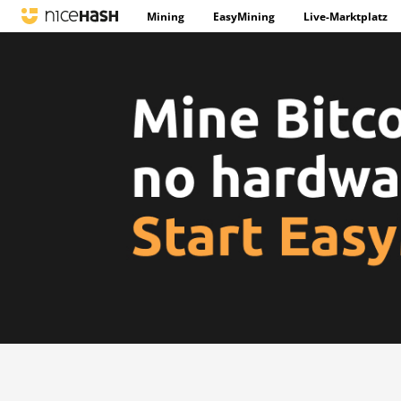
Mining
EasyMining
Live-Marktplatz