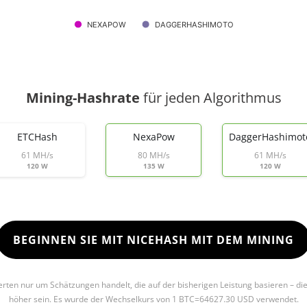
NEXAPOW
DAGGERHASHIMOTO
Mining-Hashrate
für jeden Algorithmus
ETCHash
NexaPow
DaggerHashimot
61 MH/s
80 MH/s
61 MH/s
120 W
135 W
120 W
BEGINNEN SIE MIT NICEHASH MIT DEM MINING
Werten nur um Schätzungen handelt, die auf der bisherigen Leistung basieren – di
höher sein. Es wurde der Wechselkurs von 1 BTC=64627.30 USD verwendet.