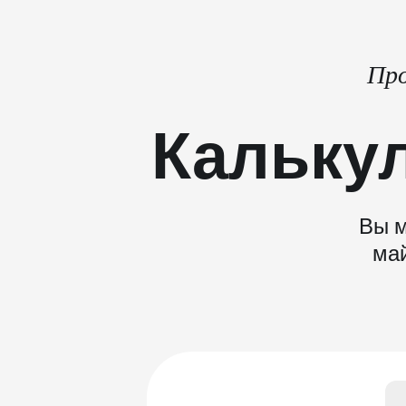
Про
Кальку
Вы м
май