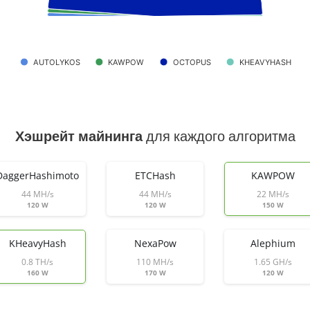
AUTOLYKOS
KAWPOW
OCTOPUS
KHEAVYHASH
Хэшрейт майнинга
для каждого алгоритма
DaggerHashimoto
ETCHash
KAWPOW
44 MH/s
44 MH/s
22 MH/s
120 W
120 W
150 W
KHeavyHash
NexaPow
Alephium
0.8 TH/s
110 MH/s
1.65 GH/s
160 W
170 W
120 W