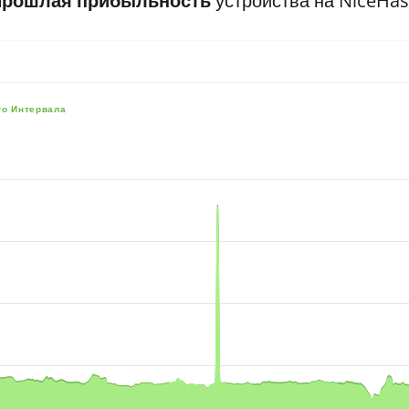
Прошлая прибыльность
устройства на NiceHa
го Интервала
e, and navigator-x-axis.
es, values, and navigator-y-axis.