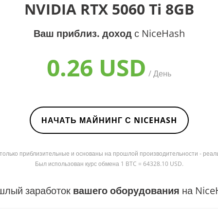
NVIDIA RTX 5060 Ti 8GB
Ваш приблиз. доход
с NiceHash
0.26 USD
/ День
НАЧАТЬ МАЙНИНГ С NICEHASH
я только приблизительные и основаны на прошлой производительности - реал
Был использован курс обмена 1 BTC = 64328.10 USD.
шлый заработок
вашего оборудования
на Nice