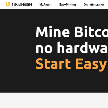
Майнинг
EasyMining
Онлайн-рынок