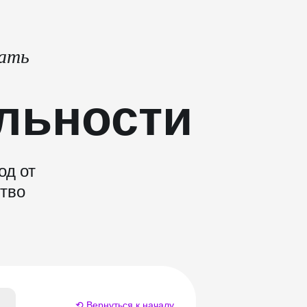
тать
льности
од от
ство
⟲ Вернуться к началу