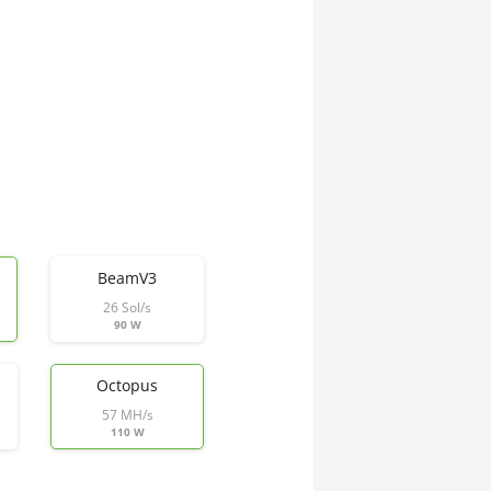
BeamV3
26 Sol/s
90 W
Octopus
57 MH/s
110 W