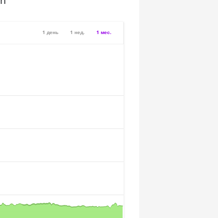
sh
1 день
1 нед.
1 мес.