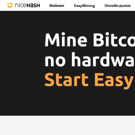
Майнинг
EasyMining
Онлайн-рынок