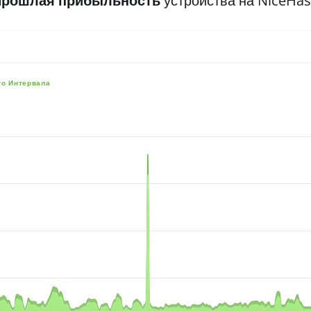
Прошлая прибыльность
устройства на NiceHa
го Интервала
e, and navigator-x-axis.
es, values, and navigator-y-axis.