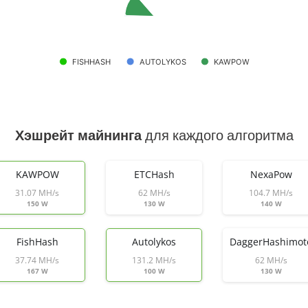
FISHHASH
AUTOLYKOS
KAWPOW
Хэшрейт майнинга
для каждого алгоритма
KAWPOW
ETCHash
NexaPow
31.07 MH/s
62 MH/s
104.7 MH/s
150 W
130 W
140 W
FishHash
Autolykos
DaggerHashimot
37.74 MH/s
131.2 MH/s
62 MH/s
167 W
100 W
130 W