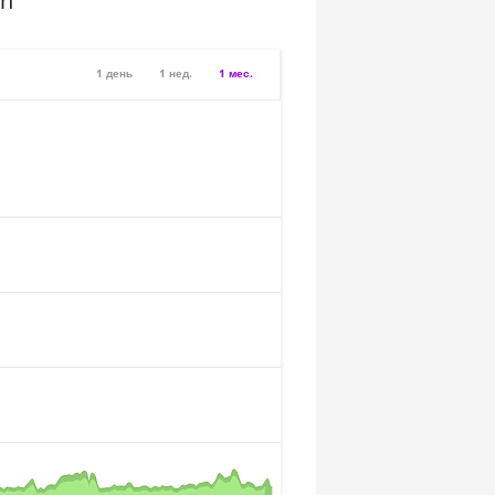
sh
1 день
1 нед.
1 мес.