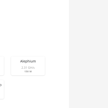
Alephium
2.31 GH/s
150 W
o