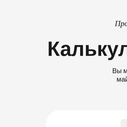
Про
Кальку
Вы м
май