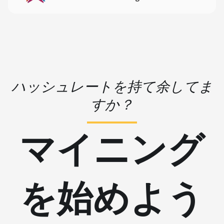
BITMAIN AntMiner
KS3 (9.4TH)
BITMAIN AntMiner
KS5
BITMAIN AntMiner
KS5 Pro
ハッシュレートを持て余してま
BITMAIN AntMiner
KS7
すか？
BITMAIN AntMiner
L11 (20Gh)
マイニング
BITMAIN AntMiner
L11 Hyd. 2U (33Gh)
BITMAIN AntMiner
を始めよう
L11 Hyd. 6U (33Gh)
BITMAIN AntMiner
L11 Pro (21Gh)