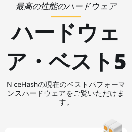
🇵🇦ㅤ PAB - B/.
最高の性能のハードウェア
AMD RX 570 16GB
🇵🇪ㅤ PEN - S/.
AMD RX 570 4GB
ハードウェ
🏳ㅤ PGK - K
AMD RX 570 8GB
🇵🇭ㅤ PHP - ₱
AMD RX 5700 8GB
🇵🇰ㅤ PKR - PKRs
ア・ベスト5
AMD RX 5700 XT
🇵🇱ㅤ PLN - zł
8GB
🇵🇾ㅤ PYG - ₲
AMD RX 580 4GB
🇶🇦ㅤ QAR - QR
AMD RX 580 8GB
NiceHashの現在のベストパフォーマ
🇷🇴ㅤ RON
AMD RX 590 8GB
ンスハードウェアをご覧いただけま
🇷🇸ㅤ RSD - din.
AMD RX 6500 XT
す。
4GB
🇸🇦ㅤ SAR - SR
AMD RX 6600 8GB
🇸🇧ㅤ SBD - $
AMD RX 6600 XT
🏳ㅤ SCR - SR