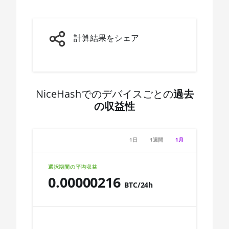
3600X
🇨🇩ㅤ CDF
AMD CPU Ryzen 5
3600XT
🇨🇭ㅤ CHF
計算結果をシェア
AMD CPU Ryzen 5
🇨🇱ㅤ CLP - CL$
5600X
🇨🇴ㅤ COP - CO$
AMD CPU Ryzen 5
🇨🇷ㅤ CRC - ₡
7600X
NiceHashでのデバイスごとの
過去
の収益性
🏳ㅤ CUC - $
AMD CPU Ryzen 7
1700
🇨🇻ㅤ CVE - CV$
AMD CPU Ryzen 7
1日
1週間
1月
🇨🇿ㅤ CZK - Kč
1700X
🇩🇯ㅤ DJF - Fdj
選択期間の平均収益
AMD CPU Ryzen 7
0.00000216
1800X
🇩🇰ㅤ DKK - Dkr
BTC/24h
AMD CPU Ryzen 7
🇩🇴ㅤ DOP - RD$
Chart
2700
🇩🇿ㅤ DZD - DA
AMD CPU Ryzen 7