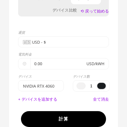
デバイス比較
⟲ 戻って始める
通貨
🇺🇸ㅤ USD - $
🇪🇺ㅤ EUR - €
電気料金
🇺🇸ㅤ USD - $
🤑
USD/kWH
🇨🇳ㅤ CNY - CN¥
デバイス
デバイス数
🇬🇧ㅤ GBP - £
NVIDIA RTX 4060
🇷🇺ㅤ RUB
BITMAIN AntMiner
+ デバイスを追加する
全て消去
S17e (64Th)
- - -
AMD CPU EPYC
🇦🇪ㅤ AED
7302
計算
🇦🇫ㅤ AFN - Af