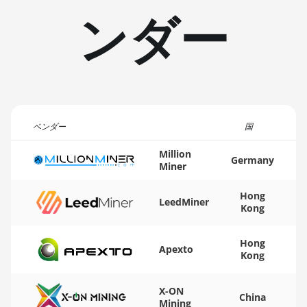
BITFURY B8
ンダー
BITMAIN AntMiner
AL1 (16.6Th)
BITMAIN AntMiner
D3
BITMAIN AntMiner
D5
ベンダー
国
BITMAIN AntMiner
Million
Germany
K5
Miner
BITMAIN AntMiner
Hong
LeedMiner
K7
Kong
BITMAIN AntMiner
Hong
KA3
Apexto
Kong
BITMAIN AntMiner
KS3 (8.3TH)
X-ON
China
Mining