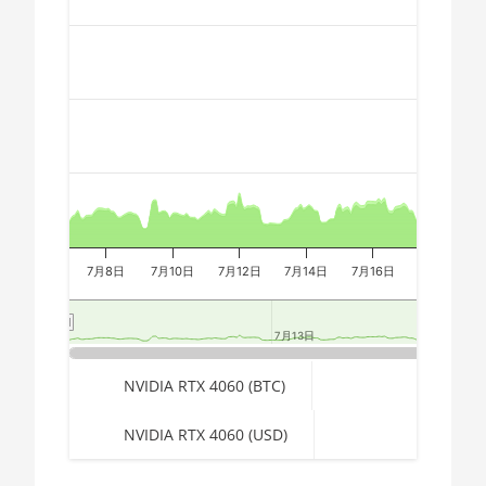
2700X
🇪🇬ㅤ EGP
Combination chart with 3 data series.
The chart has 2 X axes displaying Time, and navigator-x-a
AMD CPU Ryzen 7
🇪🇷ㅤ ERN - Nfk
The chart has 3 Y axes displaying values, values, and navi
3700X
🇪🇹ㅤ ETB - Br
AMD CPU Ryzen 7
🏳ㅤ FJD - FJ$
3800X
🇫🇰ㅤ FKP - £
AMD CPU Ryzen 7
3800XT
🇬🇪ㅤ GEL
AMD CPU Ryzen 7
🇬🇭ㅤ GHS - GH₵
5700G
7月8日
7月10日
7月12日
7月14日
7月16日
7月18日
🇬🇮ㅤ GIP - £
AMD CPU Ryzen 7
5800X
7月13日
7月13日
🏳ㅤ GMD - D
AMD CPU Ryzen 7
End of interactive chart.
🇬🇳ㅤ GNF - FG
NVIDIA RTX 4060 (BTC)
5800X3D
🇬🇹ㅤ GTQ
NVIDIA RTX 4060 (USD)
AMD CPU Ryzen 7
7800X3D
🏳ㅤ GYD - GY$