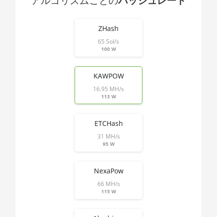
アルゴリズムごとの
ハッシュレート
🇯🇵ㅤ JPY - ¥
1900X
End of interactive chart.
🏳ㅤ KGS - сом
AMD CPU
ZHash
Threadripper
65 Sol/s
🇰🇭ㅤ KHR
1920X
100 W
🇰🇲ㅤ KMF - CF
AMD CPU
Threadripper
KAWPOW
🏳ㅤ KPW - W
1950X
16.95 MH/s
🇰🇷ㅤ KRW - ₩
113 W
AMD CPU
Threadripper
🇰🇼ㅤ KWD - KD
2920X
ETCHash
🇰🇾ㅤ KYD - $
31 MH/s
AMD CPU
95 W
🇰🇿ㅤ KZT
Threadripper
2950X
🇱🇦ㅤ LAK - ₭
NexaPow
AMD CPU
66 MH/s
🇱🇧ㅤ LBP - LB£
Threadripper
115 W
2970WX
🇱🇰ㅤ LKR - SLRs
AMD CPU