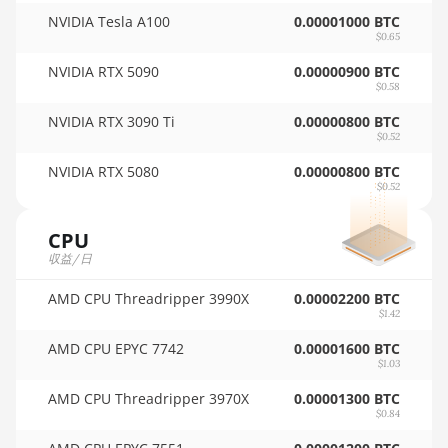
AMD RX 7600 XT
NVIDIA Tesla A100
0.00001000 BTC
🇹🇳ㅤ TND - DT
$0.65
AMD RX 7700 XT
🇹🇷ㅤ TRY - TL
NVIDIA RTX 5090
0.00000900 BTC
AMD RX 7800 XT
$0.58
🇹🇹ㅤ TTD - TT$
NVIDIA RTX 3090 Ti
0.00000800 BTC
AMD RX 7900 GRE
$0.52
🇹🇼ㅤ TWD - NT$
AMD RX 7900 XT
NVIDIA RTX 5080
0.00000800 BTC
🇹🇿ㅤ TZS - TSh
20GB
$0.52
🇺🇦ㅤ UAH - ₴
AMD RX 7900 XTX
CPU
24GB
🇺🇬ㅤ UGX - USh
収益/日
AMD RX 9070
🇺🇾ㅤ UYU - $U
AMD CPU Threadripper 3990X
0.00002200 BTC
AMD RX 9070 GRE
$1.42
🇺🇿ㅤ UZS
AMD CPU EPYC 7742
0.00001600 BTC
AMD RX 9070 XT
🏳ㅤ VES - Bs.S
$1.03
AMD RX Vega 56
AMD CPU Threadripper 3970X
0.00001300 BTC
🇻🇳ㅤ VND - ₫
$0.84
AMD RX Vega 64
🇻🇺ㅤ VUV - Vt