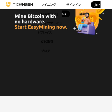
マイニング
サインイン
Join
|
EasyMining
Us
|
詳細
ライブマーケッ
トプレイス
OTC取引
ブログ