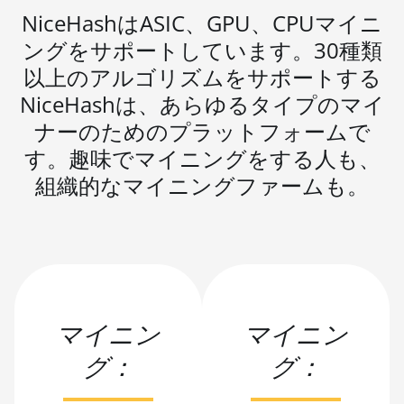
NiceHashはASIC、GPU、CPUマイニ
BITMAIN AntMiner
L3 ++
ングをサポートしています。30種類
BITMAIN AntMiner
以上のアルゴリズムをサポートする
L3+
NiceHashは、あらゆるタイプのマイ
BITMAIN AntMiner
ナーのためのプラットフォームで
L7
す。趣味でマイニングをする人も、
BITMAIN AntMiner
組織的なマイニングファームも。
L9 (16Gh)
BITMAIN AntMiner
L9 (17Gh)
BITMAIN AntMiner
L9 Hyd 2U (27Gh)
マイニン
マイニン
BITMAIN AntMiner
S11
グ：
グ：
BITMAIN AntMiner
S15