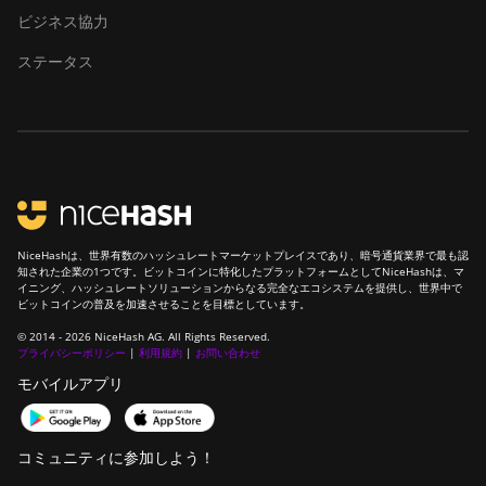
S23 Hyd. 3U
ビジネス協力
(1.16Ph)
ステータス
BITMAIN Antminer
S23 Imm. (442Th)
BITMAIN Antminer
S23e Hyd 2U
(865Th/s)
BITMAIN Antminer
T19 Hydro (145Th)
NiceHashは、世界有数のハッシュレートマーケットプレイスであり、暗号通貨業界で最も認
知された企業の1つです。ビットコインに特化したプラットフォームとしてNiceHashは、マ
BITMAIN Antminer
イニング、ハッシュレートソリューションからなる完全なエコシステムを提供し、世界中で
ビットコインの普及を加速させることを目標としています。
T19 Hydro (158Th)
© 2014 - 2026 NiceHash AG. All Rights Reserved.
BITMAIN Antminer
プライバシーポリシー
|
利用規約
|
お問い合わせ
T21 (190TH)
モバイルアプリ
Baikal BK-G28
Baikal Giant X10
コミュニティに参加しよう！