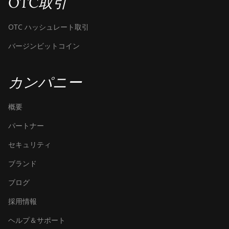
OTC取引
BITMAIN Antminer
S19j (100TH)
OTC ハッシュレート取引
BITMAIN Antminer
バージンビットコイン
S19j (90Th)
BITMAIN Antminer
カンパニー
S19j Pro (96Th)
BITMAIN Antminer
概要
S19j XP (151TH)
パートナー
BITMAIN Antminer
セキュリティ
S19k Pro (120Th)
ブランド
BITMAIN Antminer
S23 (580Th)
ブログ
BITMAIN Antminer
採用情報
S23 Hyd. (580Th)
ヘルプ＆サポート
BITMAIN Antminer