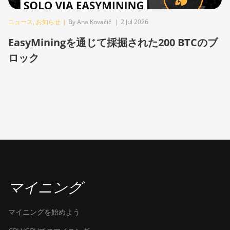
BITMAIN AntMiner
ニュース
,
お知らせ
|
By Ana Kovačič
|
2 Jul 2026
S21 XP (270Th)
EasyMiningを通じて採掘された200 BTCのブ
BITMAIN AntMiner
ロック
S21 XP Hyd (473Th)
BITMAIN AntMiner
S21 XP Immersion
(300Th)
BITMAIN AntMiner
S21 XP+ Hyd
(500Th)
BITMAIN AntMiner
S21+ (216Th)
マイニング
BITMAIN AntMiner
S21+ Hyd (319Th)
マイニングを始めよう
BITMAIN AntMiner
S21e XP Hyd