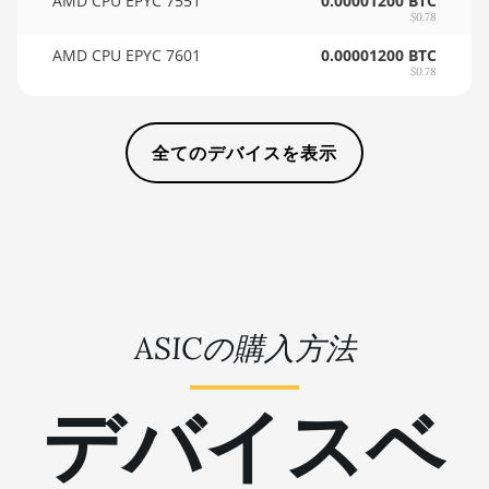
AMD CPU EPYC 7551
0.00001200 BTC
AMD Radeon Pro
$0.78
🏳ㅤ WST - WS$
VII
AMD CPU EPYC 7601
0.00001200 BTC
🇨🇫ㅤ XAF - FCFA
$0.78
AMD Radeon VII
🇦🇬ㅤ XCD - $
AMD Vega Frontier
Edition
🏳ㅤ XDR - SDR
全てのデバイスを表示
Auradine Teraflux
🇨🇮ㅤ XOF - CFA
AH3880
🇵🇫ㅤ XPF - Fr
Auradine Teraflux
AI2500
🇾🇪ㅤ YER - YR
Auradine Teraflux
🇿🇦ㅤ ZAR - R
AI3680
ASICの購入方法
🇿🇲ㅤ ZMK - ZK
Auradine Teraflux
AT1500
デバイスベ
Auradine Teraflux
AT2880