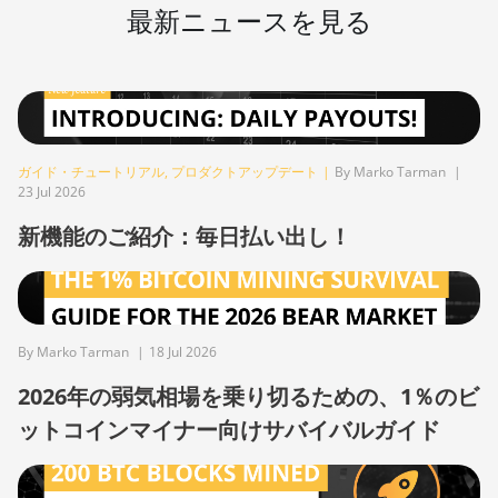
最新ニュースを見る
S19j Pro (100Th)
BITMAIN AntMiner
S19j Pro (104Th)
BITMAIN AntMiner
S19j Pro+ (120Th)
ガイド・チュートリアル
,
プロダクトアップデート
|
By Marko Tarman
|
BITMAIN AntMiner
23 Jul 2026
S19j Pro++ (125Th)
新機能のご紹介：毎日払い出し！
BITMAIN AntMiner
S21 (200Th)
BITMAIN AntMiner
S21 Hyd. (335Th)
By Marko Tarman
|
18 Jul 2026
BITMAIN AntMiner
2026年の弱気相場を乗り切るための、1％のビ
S21 Immersion
ットコインマイナー向けサバイバルガイド
(301Th)
BITMAIN AntMiner
S21 Pro