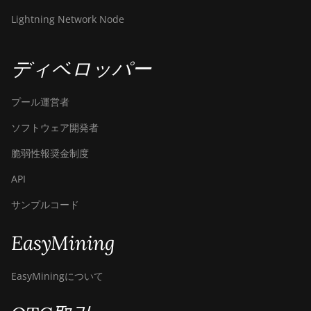
BITMAIN AntMiner
Lightning Network Node
Z11j
BITMAIN AntMiner
ディベロッパー
Z15
BITMAIN AntMiner
プール運営者
Z15 Pro
ソフトウェア開発者
BITMAIN AntMiner
Z15e
脆弱性報奨金制度
BITMAIN AntMiner
API
Z15j
サンプルコード
BITMAIN Antminer
S19 Hyd. (152Th)
EasyMining
BITMAIN Antminer
S19 Hydro (158Th)
EasyMiningについて
BITMAIN Antminer
S19 XP Hyd (255Th)