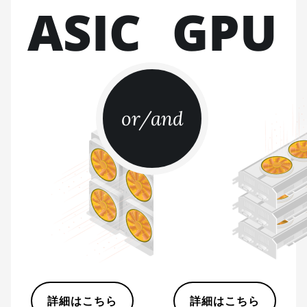
ASIC
GPU
BITMAIN AntMiner
S17
BITMAIN AntMiner
S17 (53Th)
BITMAIN AntMiner
or/and
S17 Pro
BITMAIN AntMiner
S17 Pro (50Th)
BITMAIN AntMiner
S17+
BITMAIN AntMiner
S19
BITMAIN AntMiner
S19 Pro
詳細はこちら
詳細はこちら
BITMAIN AntMiner