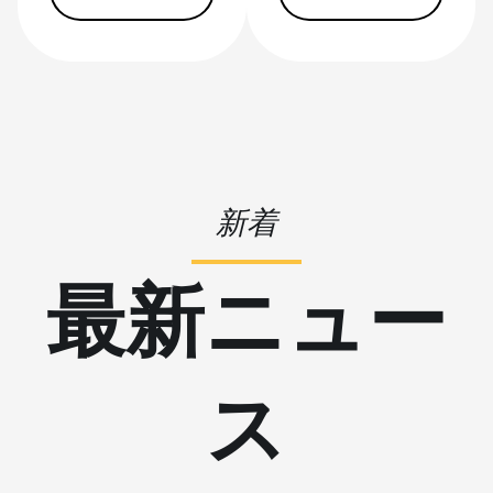
S19 Pro Hyd.
(184Th)
BITMAIN AntMiner
S19 Pro+ Hyd
(198Th)
BITMAIN AntMiner
S19 Pro+ Hyd.
(191Th)
新着
BITMAIN AntMiner
最新ニュー
S19 XP (140Th)
BITMAIN AntMiner
S19 XP Hyd 3U
(512Th)
ス
BITMAIN AntMiner
S19 XP+ Hyd
(279Th)
BITMAIN AntMiner