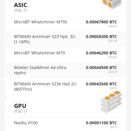
8GB
ASIC
🇸🇩ㅤ SDG
収益/日
AMD RX 6650 XT
🇸🇪ㅤ SEK
MicroBT Whatsminer M79S
0.00067800 BTC
AMD RX 6700 10GB
$43.82
🇸🇬ㅤ SGD - S$
AMD RX 6700 XT
BITMAIN Antminer S23 Hyd. 3U
0.00058300 BTC
12GB
(1.16Ph)
$37.68
🏳ㅤ SHP - £
AMD RX 6750 XT
MicroBT Whatsminer M79
0.00046200 BTC
🇸🇱ㅤ SLL - Le
12GB
$29.86
🇸🇴ㅤ SOS - Ssh
Bitdeer SealMiner A4 Ultra
0.00044500 BTC
AMD RX 6800 16GB
Hydro
$28.76
🏳ㅤ SRD - $
AMD RX 6800 XT
BITMAIN Antminer S23e Hyd 2U
0.00043500 BTC
16GB
🇸🇾ㅤ SYP - SY£
(865Th/s)
$28.11
AMD RX 6900 XT
🇸🇿ㅤ SZL - L
16GB
GPU
🇹🇭ㅤ THB - ฿
収益/日
AMD RX 6950 XT
🇹🇭ㅤ TJS - ЅМ
Nvidia H100
0.00001100 BTC
AMD RX 7600
$0.71
🏳ㅤ TMT - m