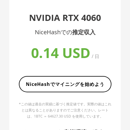
AMD CPU EPYC
7352
🇦🇱ㅤ ALL
NVIDIA RTX 4060
AMD CPU EPYC
🇦🇲ㅤ AMD
7402
NiceHashでの
推定収入
🇧🇶ㅤ ANG - ƒ
AMD CPU EPYC
🇦🇴ㅤ AOA - Kz
7402P
0.14 USD
🇦🇷ㅤ ARS - AR$
AMD CPU EPYC
/ 日
7551
🇦🇺ㅤ AUD - AU$
AMD CPU EPYC
🏳ㅤ AWG - ƒ
7601
NiceHashでマイニングを始めよう
🇦🇿ㅤ AZN - man.
AMD CPU EPYC
7742
🇧🇦ㅤ BAM - KM
AMD CPU Ryzen 3
*この値は過去の実績に基づく推定値です。実際の値はこれ
🏳ㅤ BBD - Bds$
1300X
とは異なることがありますのでご注意ください。レート
は、1BTC ＝ 64627.30 USD を使用しています。
🇧🇩ㅤ BDT - Tk
AMD CPU Ryzen 5
1400
🇧🇬ㅤ BGN