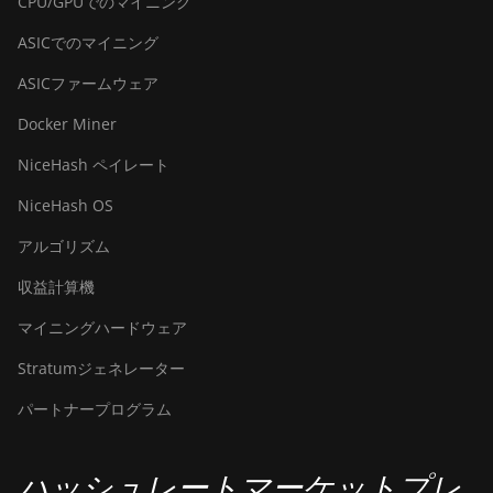
CPU/GPUでのマイニング
(430Th)
ASICでのマイニング
BITMAIN AntMiner
ASICファームウェア
S21e XP Hyd 3U
(860Th)
Docker Miner
BITMAIN AntMiner
NiceHash ペイレート
S21j XP Hyd
(495Th/s)
NiceHash OS
BITMAIN AntMiner
アルゴリズム
S9
収益計算機
BITMAIN AntMiner
S9 SE
マイニングハードウェア
BITMAIN AntMiner
Stratumジェネレーター
S9i
パートナープログラム
BITMAIN AntMiner
S9j
ハッシュレートマーケットプレ
BITMAIN AntMiner