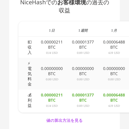
NiceHashでの
お客様環境
の過去の
AMD CPU Ryzen 5
🇧🇭ㅤ BHD - BD
収益
1500X
🇧🇮ㅤ BIF - FBu
AMD CPU Ryzen 5
🇧🇲ㅤ BMD - $
1600
1 日
1 週間
1 月
🇧🇳ㅤ BND - BN$
AMD CPU Ryzen 5
💵
0.00000211
0.00001377
0.00006488
1600X
収
BTC
BTC
BTC
🇧🇴ㅤ BOB - Bs
入
0.14 USD
0.89 USD
4.19 USD
AMD CPU Ryzen 5
🇧🇷ㅤ BRL - R$
2600
⚡
電
0.00000000
0.00000000
0.00000000
🏳ㅤ BSD - B$
気
BTC
BTC
BTC
AMD CPU Ryzen 5
料
2600X
0.00 USD
0.00 USD
0.00 USD
🇧🇹ㅤ BTN - Nu.
金
AMD CPU Ryzen 5
🇧🇼ㅤ BWP
💰
0.00000211
0.00001377
0.00006488
3500X
利
BTC
BTC
BTC
🇧🇾ㅤ BYN
益
0.14 USD
0.89 USD
4.19 USD
AMD CPU Ryzen 5
3600
🇧🇿ㅤ BZD - BZ$
値の算出方法を見る
AMD CPU Ryzen 5
🇨🇦ㅤ CAD - CA$