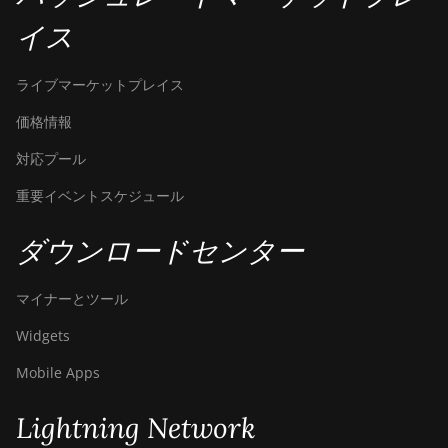
S9k
イス
BITMAIN AntMiner
T15
ライブマーケットプレイス
BITMAIN AntMiner
価格情報
T17
対応プール
BITMAIN AntMiner
T17+
重要イベントスケジュール
BITMAIN AntMiner
ダウンロードセンター
T17e
BITMAIN AntMiner
マイナーとツール
T9+
Widgets
BITMAIN AntMiner
Z11
Mobile Apps
BITMAIN AntMiner
Lightning Network
Z11e