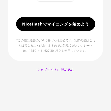
🇲🇺ㅤ MUR - MURs
AMD R9 Fury Nano
🏳ㅤ MVR - Rf
AMD RX 460 4GB
🇲🇼ㅤ MWK - MK
NiceHashでマイニングを始めよう
AMD RX 470 4GB
🇲🇽ㅤ MXN - MX$
AMD RX 470 8GB
🇲🇾ㅤ MYR - RM
*この値は過去の実績に基づく推定値です。実際の値はこれ
AMD RX 480 8GB
とは異なることがありますのでご注意ください。レート
🇳🇦ㅤ NAD - N$
は、1BTC ＝ 64627.30 USD を使用しています。
AMD RX 550 4GB
🇳🇬ㅤ NGN - ₦
AMD RX 5500 XT
🇳🇮ㅤ NIO - C$
4GB
ウェブサイトに埋め込む
🇳🇴ㅤ NOK - Nkr
AMD RX 5500 XT
8GB
🇳🇵ㅤ NPR - NPRs
AMD RX 5600
🇳🇿ㅤ NZD - NZ$
AMD RX 5600 XT
🇴🇲ㅤ OMR
6GB