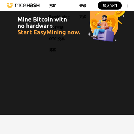
挖矿
登录
加入我们
|
|
EasyMining
更多
实时市场
OTC 交易
博客