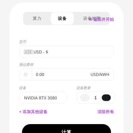
算力
设备
设备对照
⟲ 返回并开始
货币
🇺🇸ㅤ USD - $
🇪🇺ㅤ EUR - €
预估费用
🇺🇸ㅤ USD - $
🤑
USD/kWH
🇨🇳ㅤ CNY - CN¥
设备
设备数量
🇬🇧ㅤ GBP - £
NVIDIA RTX 3080
🇷🇺ㅤ RUB
BITMAIN AntMiner
+ 添加其他设备
清除所有
S17e (64Th)
- - -
AMD CPU EPYC
🇦🇪ㅤ AED
7302
计算