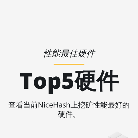
6GB
🇵🇦ㅤ PAB - B/.
AMD RX 570 16GB
🇵🇪ㅤ PEN - S/.
AMD RX 570 4GB
🏳ㅤ PGK - K
AMD RX 570 8GB
🇵🇭ㅤ PHP - ₱
AMD RX 5700 8GB
性能最佳硬件
🇵🇰ㅤ PKR - PKRs
AMD RX 5700 XT
🇵🇱ㅤ PLN - zł
8GB
Top5硬件
🇵🇾ㅤ PYG - ₲
AMD RX 580 4GB
🇶🇦ㅤ QAR - QR
AMD RX 580 8GB
🇷🇴ㅤ RON
AMD RX 590 8GB
查看当前NiceHash上挖矿性能最好的
🇷🇸ㅤ RSD - din.
硬件。
AMD RX 6500 XT
4GB
🇸🇦ㅤ SAR - SR
AMD RX 6600 8GB
🇸🇧ㅤ SBD - $