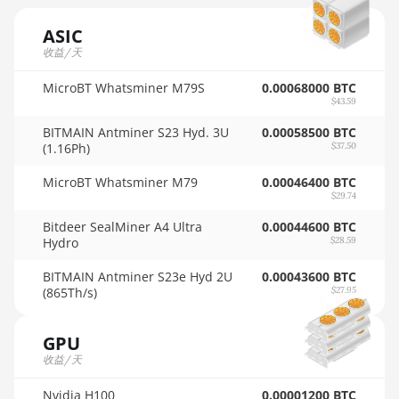
AMD RX 6600 XT
🏳ㅤ SCR - SR
8GB
ASIC
收益/天
🇸🇩ㅤ SDG
AMD RX 6650 XT
🇸🇪ㅤ SEK
MicroBT Whatsminer M79S
0.00068000 BTC
AMD RX 6700 10GB
$43.59
🇸🇬ㅤ SGD - S$
AMD RX 6700 XT
BITMAIN Antminer S23 Hyd. 3U
0.00058500 BTC
12GB
(1.16Ph)
$37.50
🏳ㅤ SHP - £
AMD RX 6750 XT
MicroBT Whatsminer M79
0.00046400 BTC
🇸🇱ㅤ SLL - Le
12GB
$29.74
🇸🇴ㅤ SOS - Ssh
Bitdeer SealMiner A4 Ultra
0.00044600 BTC
AMD RX 6800 16GB
Hydro
$28.59
🏳ㅤ SRD - $
AMD RX 6800 XT
BITMAIN Antminer S23e Hyd 2U
0.00043600 BTC
16GB
🇸🇾ㅤ SYP - SY£
(865Th/s)
$27.95
AMD RX 6900 XT
🇸🇿ㅤ SZL - L
16GB
GPU
🇹🇭ㅤ THB - ฿
收益/天
AMD RX 6950 XT
🇹🇭ㅤ TJS - ЅМ
Nvidia H100
0.00001200 BTC