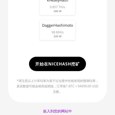
KHeavyHash
AMD R9 390
0.857 TH/s
🇲🇺ㅤ MUR - MURs
260 W
AMD R9 Fury Nano
🏳ㅤ MVR - Rf
AMD RX 460 4GB
DaggerHashimoto
🇲🇼ㅤ MWK - MK
98 MH/s
AMD RX 470 4GB
🇲🇽ㅤ MXN - MX$
220 W
AMD RX 470 8GB
🇲🇾ㅤ MYR - RM
AMD RX 480 8GB
🇳🇦ㅤ NAD - N$
AMD RX 550 4GB
开始在NICEHASH挖矿
🇳🇬ㅤ NGN - ₦
AMD RX 5500 XT
🇳🇮ㅤ NIO - C$
4GB
*请注意以上计算结果为基于过去硬件性能表现的预测结果，
🇳🇴ㅤ NOK - Nkr
真实数据可能会稍高或稍低，汇率按1 BTC = 64099.00 USD
AMD RX 5500 XT
兑换。
8GB
🇳🇵ㅤ NPR - NPRs
AMD RX 5600
🇳🇿ㅤ NZD - NZ$
嵌入到您的网站中
AMD RX 5600 XT
🇴🇲ㅤ OMR