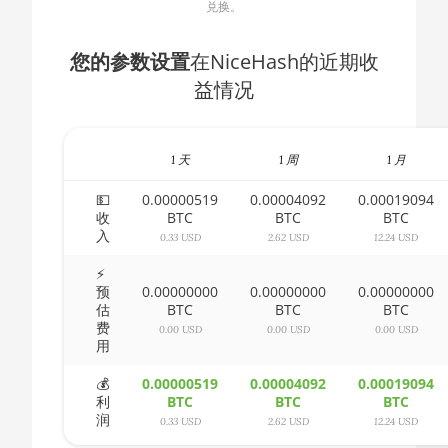
兑换。
1400
🇧🇬ㅤ BGN
AMD CPU Ryzen 5
🇧🇭ㅤ BHD - BD
您的参数设置
在NiceHash的近期收
1500X
益情况
🇧🇮ㅤ BIF - FBu
AMD CPU Ryzen 5
🇧🇲ㅤ BMD - $
1600
1 天
1 周
1 月
🇧🇳ㅤ BND - BN$
AMD CPU Ryzen 5
1600X
💵
0.00000519
0.00004092
0.00019094
🇧🇴ㅤ BOB - Bs
收
BTC
BTC
BTC
AMD CPU Ryzen 5
入
🇧🇷ㅤ BRL - R$
0.33 USD
2.62 USD
12.24 USD
2600
⚡
🏳ㅤ BSD - B$
AMD CPU Ryzen 5
预
0.00000000
0.00000000
0.00000000
2600X
估
BTC
BTC
BTC
🇧🇹ㅤ BTN - Nu.
费
0.00 USD
0.00 USD
0.00 USD
AMD CPU Ryzen 5
用
🇧🇼ㅤ BWP
3500X
💰
0.00000519
0.00004092
0.00019094
🇧🇾ㅤ BYN
AMD CPU Ryzen 5
利
BTC
BTC
BTC
3600
润
0.33 USD
2.62 USD
12.24 USD
🇧🇿ㅤ BZD - BZ$