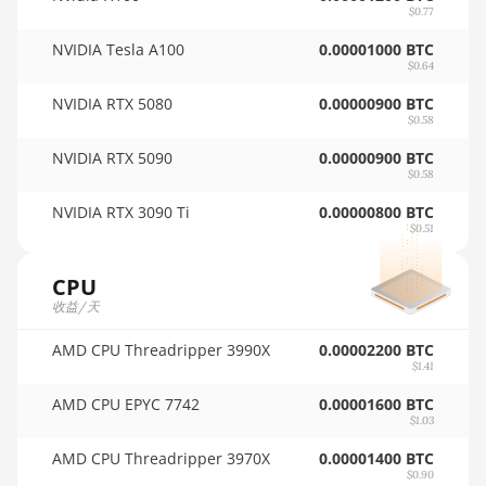
AMD RX 7600
$0.77
🏳ㅤ TMT - m
AMD RX 7600 XT
NVIDIA Tesla A100
0.00001000 BTC
🇹🇳ㅤ TND - DT
$0.64
AMD RX 7700 XT
🇹🇷ㅤ TRY - TL
NVIDIA RTX 5080
0.00000900 BTC
AMD RX 7800 XT
$0.58
🇹🇹ㅤ TTD - TT$
NVIDIA RTX 5090
0.00000900 BTC
AMD RX 7900 GRE
$0.58
🇹🇼ㅤ TWD - NT$
AMD RX 7900 XT
NVIDIA RTX 3090 Ti
0.00000800 BTC
🇹🇿ㅤ TZS - TSh
20GB
$0.51
🇺🇦ㅤ UAH - ₴
AMD RX 7900 XTX
CPU
24GB
🇺🇬ㅤ UGX - USh
收益/天
AMD RX 9070
🇺🇾ㅤ UYU - $U
AMD CPU Threadripper 3990X
0.00002200 BTC
AMD RX 9070 GRE
$1.41
🇺🇿ㅤ UZS
AMD CPU EPYC 7742
0.00001600 BTC
AMD RX 9070 XT
🏳ㅤ VES - Bs.S
$1.03
AMD RX Vega 56
AMD CPU Threadripper 3970X
0.00001400 BTC
🇻🇳ㅤ VND - ₫
$0.90