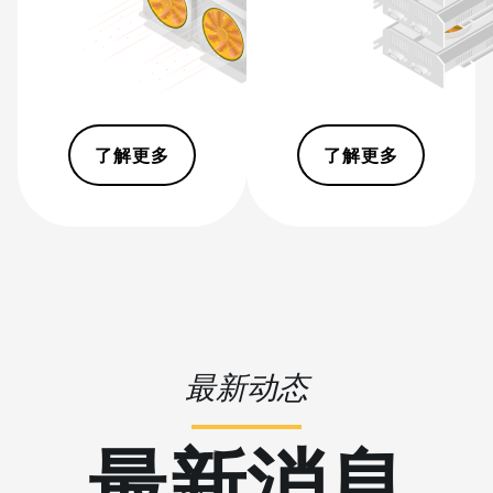
BITMAIN AntMiner
S15
BITMAIN AntMiner
S17
BITMAIN AntMiner
S17 (53Th)
了解更多
了解更多
BITMAIN AntMiner
S17 Pro
BITMAIN AntMiner
S17 Pro (50Th)
BITMAIN AntMiner
S17+
最新动态
BITMAIN AntMiner
S19
最新消息
BITMAIN AntMiner
S19 Pro