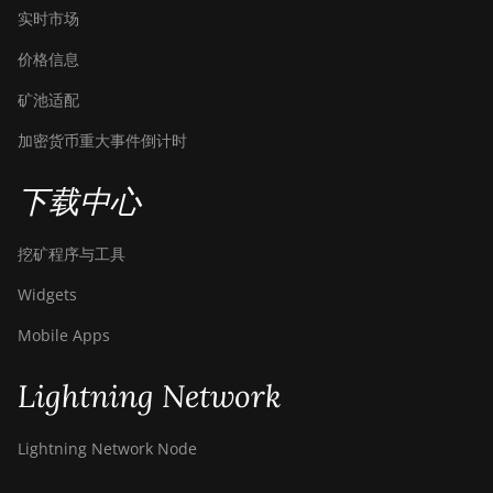
BITMAIN AntMiner
实时市场
S21e XP Hyd
(430Th)
价格信息
BITMAIN AntMiner
矿池适配
S21e XP Hyd 3U
(860Th)
加密货币重大事件倒计时
BITMAIN AntMiner
下载中心
S21j XP Hyd
(495Th/s)
挖矿程序与工具
BITMAIN AntMiner
S9
Widgets
BITMAIN AntMiner
Mobile Apps
S9 SE
Lightning Network
BITMAIN AntMiner
S9i
Lightning Network Node
BITMAIN AntMiner
S9j