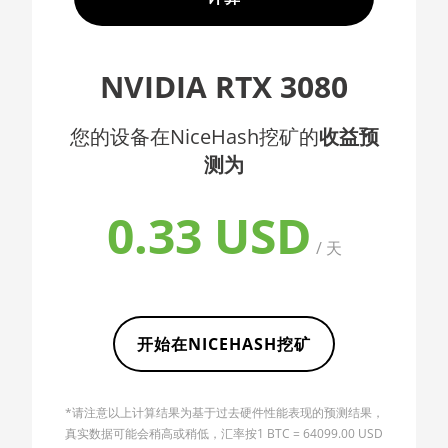
🇦🇫ㅤ AFN - Af
AMD CPU EPYC
7352
🇦🇱ㅤ ALL
NVIDIA RTX 3080
AMD CPU EPYC
🇦🇲ㅤ AMD
7402
您的设备在NiceHash挖矿的
收益预
🇧🇶ㅤ ANG - ƒ
AMD CPU EPYC
测为
🇦🇴ㅤ AOA - Kz
7402P
🇦🇷ㅤ ARS - AR$
AMD CPU EPYC
0.33 USD
7551
🇦🇺ㅤ AUD - AU$
/ 天
AMD CPU EPYC
🏳ㅤ AWG - ƒ
7601
🇦🇿ㅤ AZN - man.
AMD CPU EPYC
开始在NICEHASH挖矿
7742
🇧🇦ㅤ BAM - KM
AMD CPU Ryzen 3
🏳ㅤ BBD - Bds$
1300X
*请注意以上计算结果为基于过去硬件性能表现的预测结果，
🇧🇩ㅤ BDT - Tk
真实数据可能会稍高或稍低，汇率按1 BTC = 64099.00 USD
AMD CPU Ryzen 5