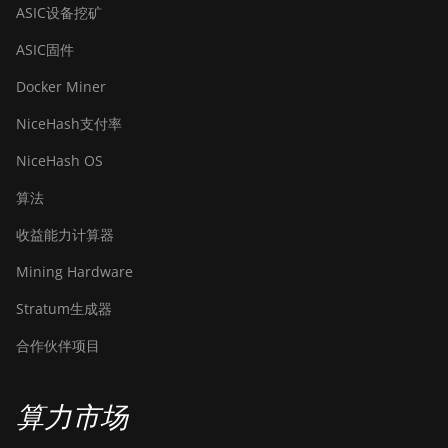
BITMAIN AntMiner
ASIC设备挖矿
S21 Pro
ASIC固件
BITMAIN AntMiner
S21 XP (270Th)
Docker Miner
BITMAIN AntMiner
NiceHash支付率
S21 XP Hyd (473Th)
NiceHash OS
BITMAIN AntMiner
算法
S21 XP Immersion
(300Th)
收益能力计算器
BITMAIN AntMiner
Mining Hardware
S21 XP+ Hyd
(500Th)
Stratum生成器
BITMAIN AntMiner
合作伙伴项目
S21+ (216Th)
BITMAIN AntMiner
算力市场
S21+ Hyd (319Th)