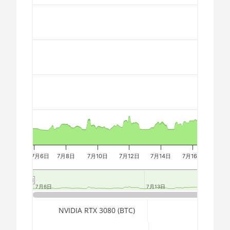
Chart
🇩🇿ㅤ DZD - DA
AMD CPU Ryzen 7
2700X
🇪🇬ㅤ EGP
Combination chart with 3 data series.
AMD CPU Ryzen 7
🇪🇷ㅤ ERN - Nfk
The chart has 2 X axes displaying Time, and navigator-x-a
3700X
🇪🇹ㅤ ETB - Br
The chart has 3 Y axes displaying values, values, and navi
AMD CPU Ryzen 7
🏳ㅤ FJD - FJ$
3800X
🇫🇰ㅤ FKP - £
AMD CPU Ryzen 7
3800XT
🇬🇪ㅤ GEL
AMD CPU Ryzen 7
🇬🇭ㅤ GHS - GH₵
5700G
7月6日
🇬🇮ㅤ GIP - £
7月8日
7月10日
7月12日
7月14日
7月16日
7月1
AMD CPU Ryzen 7
5800X
🏳ㅤ GMD - D
7月6日
7月6日
7月13日
7月13日
AMD CPU Ryzen 7
🇬🇳ㅤ GNF - FG
5800X3D
End of interactive chart.
NVIDIA RTX 3080 (BTC)
🇬🇹ㅤ GTQ
AMD CPU Ryzen 7