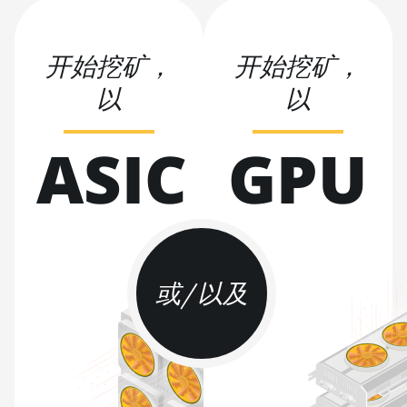
L11 Pro (21Gh)
BITMAIN AntMiner
开始挖矿，
开始挖矿，
L3 ++
以
以
BITMAIN AntMiner
L3+
ASIC
GPU
BITMAIN AntMiner
L7
BITMAIN AntMiner
L9 (16Gh)
BITMAIN AntMiner
L9 (17Gh)
或/以及
BITMAIN AntMiner
L9 Hyd 2U (27Gh)
BITMAIN AntMiner
S11