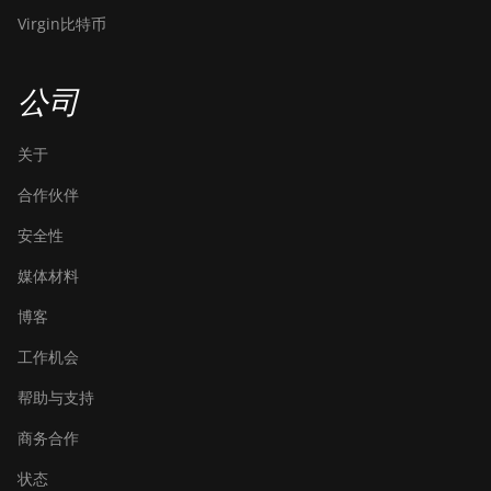
Z11e
Virgin比特币
BITMAIN AntMiner
Z11j
公司
BITMAIN AntMiner
Z15
关于
BITMAIN AntMiner
Z15 Pro
合作伙伴
BITMAIN AntMiner
安全性
Z15e
媒体材料
BITMAIN AntMiner
博客
Z15j
工作机会
BITMAIN Antminer
S19 Hyd. (152Th)
帮助与支持
BITMAIN Antminer
商务合作
S19 Hydro (158Th)
状态
BITMAIN Antminer