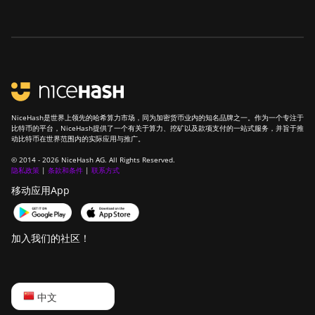
S19 XP Hyd (255Th)
BITMAIN Antminer
S19j (100TH)
BITMAIN Antminer
S19j (90Th)
NiceHash是世界上领先的哈希算力市场，同为加密货币业内的知名品牌之一。作为一个专注于
BITMAIN Antminer
比特币的平台，NiceHash提供了一个有关于算力、挖矿以及款项支付的一站式服务，并旨于推
S19j Pro (96Th)
动比特币在世界范围内的实际应用与推广。
© 2014 - 2026 NiceHash AG. All Rights Reserved.
BITMAIN Antminer
隐私政策
|
条款和条件
|
联系方式
S19j XP (151TH)
移动应用App
BITMAIN Antminer
S19k Pro (120Th)
加入我们的社区！
BITMAIN Antminer
S23 (580Th)
BITMAIN Antminer
English
中文
S23 Hyd. (580Th)