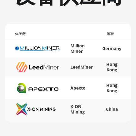
BITFURY B8
BITMAIN AntMiner
AL1 (16.6Th)
供应商
国家
BITMAIN AntMiner
D3
Million
Germany
Miner
BITMAIN AntMiner
D5
Hong
LeedMiner
Kong
BITMAIN AntMiner
K5
Hong
Apexto
Kong
BITMAIN AntMiner
K7
X-ON
China
BITMAIN AntMiner
Mining
KA3
BITMAIN AntMiner
KS3 (8.3TH)