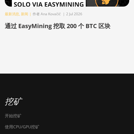
BITMAIN AntMiner
S19j Pro (100Th)
最新消息
,
新闻
|
作者 Ana Kovačič
|
2 Jul 2026
BITMAIN AntMiner
通过 EasyMining 挖取 200 个 BTC 区块
S19j Pro (104Th)
BITMAIN AntMiner
S19j Pro+ (120Th)
BITMAIN AntMiner
S19j Pro++ (125Th)
BITMAIN AntMiner
S21 (200Th)
BITMAIN AntMiner
挖矿
S21 Hyd. (335Th)
BITMAIN AntMiner
开始挖矿
S21 Immersion
(301Th)
使用CPU/GPU挖矿