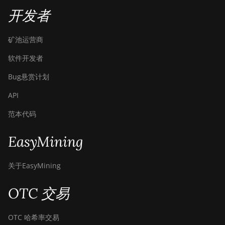
开发者
BITMAIN AntMiner
S9k
矿池运营商
BITMAIN AntMiner
T15
软件开发者
BITMAIN AntMiner
Bug悬赏计划
T17
API
BITMAIN AntMiner
T17+
范本代码
BITMAIN AntMiner
EasyMining
T17e
BITMAIN AntMiner
关于EasyMining
T9+
BITMAIN AntMiner
OTC 交易
Z11
BITMAIN AntMiner
OTC 哈希率交易