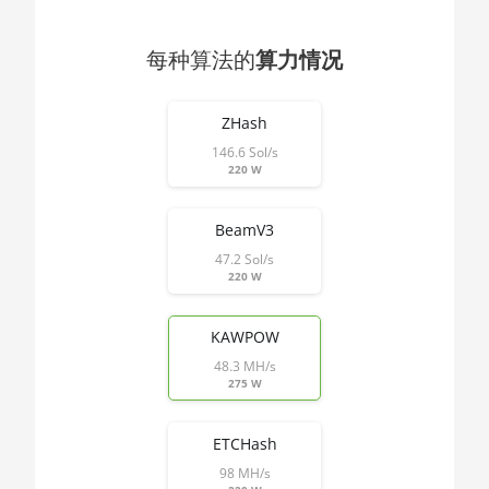
🇯🇴ㅤ JOD - JD
Threadripper
🇯🇵ㅤ JPY - ¥
1900X
每种算法的
算力情况
🏳ㅤ KGS - сом
AMD CPU
End of interactive chart.
Threadripper
ZHash
🇰🇭ㅤ KHR
1920X
146.6 Sol/s
🇰🇲ㅤ KMF - CF
AMD CPU
220 W
Threadripper
🏳ㅤ KPW - W
1950X
BeamV3
🇰🇷ㅤ KRW - ₩
AMD CPU
47.2 Sol/s
220 W
Threadripper
🇰🇼ㅤ KWD - KD
2920X
🇰🇾ㅤ KYD - $
KAWPOW
AMD CPU
🇰🇿ㅤ KZT
Threadripper
48.3 MH/s
275 W
2950X
🇱🇦ㅤ LAK - ₭
AMD CPU
ETCHash
🇱🇧ㅤ LBP - LB£
Threadripper
98 MH/s
2970WX
🇱🇰ㅤ LKR - SLRs