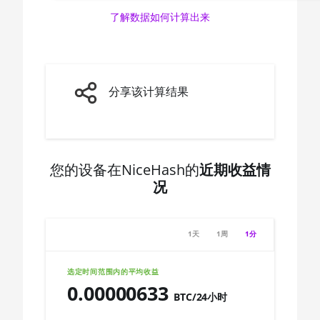
AMD CPU Ryzen 5
🇨🇦ㅤ CAD - CA$
了解数据如何计算出来
3600X
🇨🇩ㅤ CDF
AMD CPU Ryzen 5
3600XT
🇨🇭ㅤ CHF
AMD CPU Ryzen 5
🇨🇱ㅤ CLP - CL$
分享该计算结果
5600X
🇨🇴ㅤ COP - CO$
AMD CPU Ryzen 5
🇨🇷ㅤ CRC - ₡
7600X
您的设备在NiceHash的
近期收益情
🏳ㅤ CUC - $
AMD CPU Ryzen 7
况
1700
🇨🇻ㅤ CVE - CV$
AMD CPU Ryzen 7
🇨🇿ㅤ CZK - Kč
1700X
1天
1周
1分
🇩🇯ㅤ DJF - Fdj
AMD CPU Ryzen 7
1800X
选定时间范围内的平均收益
🇩🇰ㅤ DKK - Dkr
0.00000633
AMD CPU Ryzen 7
BTC/24小时
🇩🇴ㅤ DOP - RD$
2700