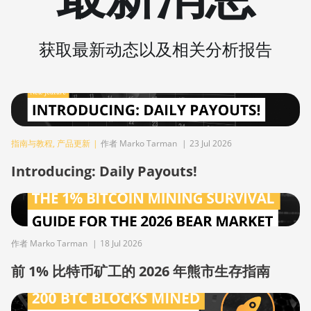
BITMAIN AntMiner
S19 Pro Hyd.
(184Th)
获取最新动态以及相关分析报告
BITMAIN AntMiner
S19 Pro+ Hyd
(198Th)
BITMAIN AntMiner
S19 Pro+ Hyd.
指南与教程
,
产品更新
|
作者 Marko Tarman
|
23 Jul 2026
(191Th)
Introducing: Daily Payouts!
BITMAIN AntMiner
S19 XP (140Th)
BITMAIN AntMiner
S19 XP Hyd 3U
作者 Marko Tarman
|
18 Jul 2026
(512Th)
前 1% 比特币矿工的 2026 年熊市生存指南
BITMAIN AntMiner
S19 XP+ Hyd
(279Th)