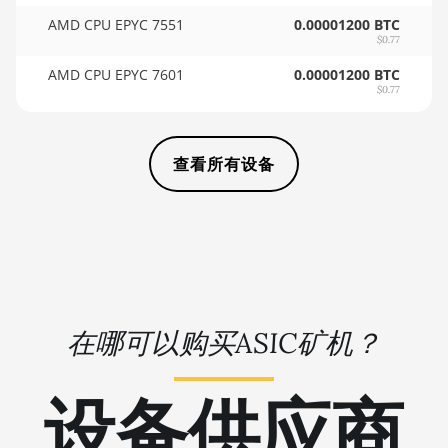
AMD RX Vega 64
🇻🇺ㅤ VUV - Vt
AMD CPU EPYC 7551
0.00001200 BTC
AMD Radeon Pro
$0.77
🏳ㅤ WST - WS$
VII
AMD CPU EPYC 7601
0.00001200 BTC
🇨🇫ㅤ XAF - FCFA
$0.77
AMD Radeon VII
🇦🇬ㅤ XCD - $
AMD Vega Frontier
Edition
查看所有设备
🏳ㅤ XDR - SDR
Auradine Teraflux
🇨🇮ㅤ XOF - CFA
AH3880
🇵🇫ㅤ XPF - Fr
Auradine Teraflux
AI2500
🇾🇪ㅤ YER - YR
Auradine Teraflux
🇿🇦ㅤ ZAR - R
AI3680
在哪可以购买ASIC矿机？
🇿🇲ㅤ ZMK - ZK
Auradine Teraflux
AT1500
设备供应商
Auradine Teraflux
AT2880