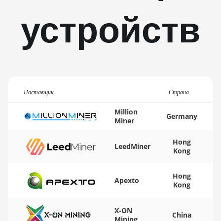
K7
устройств
BITMAIN AntMiner
KA3
BITMAIN AntMiner
KS3 (8.3TH)
BITMAIN AntMiner
KS3 (9.4TH)
Поставщик
Страна
BITMAIN AntMiner
Million
Germany
Miner
KS5
BITMAIN AntMiner
Hong
LeedMiner
KS5 Pro
Kong
BITMAIN AntMiner
Hong
KS7
Apexto
Kong
BITMAIN AntMiner
L11 (20Gh)
X-ON
China
Mining