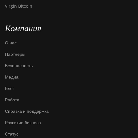
Virgin Bitcoin
BITMAIN Antminer
S23 (580Th)
Компания
BITMAIN Antminer
S23 Hyd. (580Th)
О нас
BITMAIN Antminer
S23 Hyd. 3U
Партнеры
(1.16Ph)
Безопасность
BITMAIN Antminer
Медиа
S23 Imm. (442Th)
Блог
BITMAIN Antminer
S23e Hyd 2U
Работа
(865Th/s)
Справка и поддержка
BITMAIN Antminer
T19 Hydro (145Th)
Развитие бизнеса
BITMAIN Antminer
Статус
T19 Hydro (158Th)