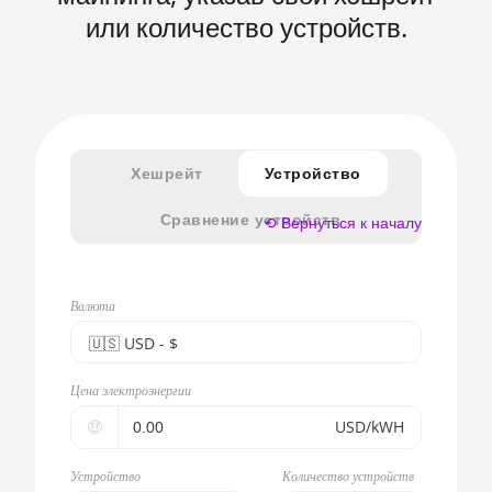
или количество устройств.
Хешрейт
Устройство
Сравнение устройств
⟲ Вернуться к началу
Валюта
🇺🇸ㅤ USD - $
🇪🇺ㅤ EUR - €
Цена электроэнергии
🇺🇸ㅤ USD - $
🤑
USD/kWH
🇨🇳ㅤ CNY - CN¥
Устройство
Количество устройств