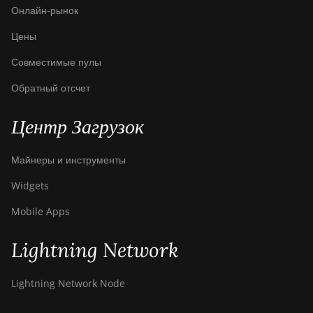
BITMAIN AntMiner
Онлайн-рынок
T9+
Цены
BITMAIN AntMiner
Z11
Совместимые пулы
BITMAIN AntMiner
Обратный отсчет
Z11e
Центр Загрузок
BITMAIN AntMiner
Z11j
Майнеры и инструменты
BITMAIN AntMiner
Z15
Widgets
BITMAIN AntMiner
Mobile Apps
Z15 Pro
Lightning Network
BITMAIN AntMiner
Z15e
Lightning Network Node
BITMAIN AntMiner
Z15j