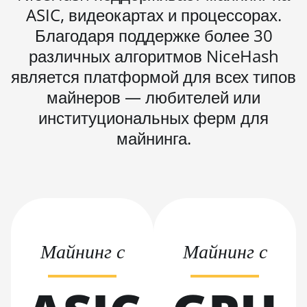
ASIC, видеокартах и процессорах.
BITMAIN AntMiner
Благодаря поддержке более 30
L9 Hyd 2U (27Gh)
различных алгоритмов NiceHash
BITMAIN AntMiner
S11
является платформой для всех типов
майнеров — любителей или
BITMAIN AntMiner
S15
институциональных ферм для
майнинга.
BITMAIN AntMiner
S17
BITMAIN AntMiner
S17 (53Th)
BITMAIN AntMiner
S17 Pro
Майнинг с
Майнинг с
BITMAIN AntMiner
S17 Pro (50Th)
BITMAIN AntMiner