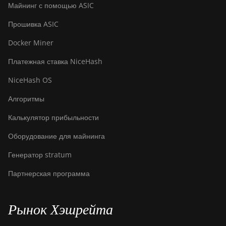
S9 SE
Майнинг с помощью ASIC
BITMAIN AntMiner
Прошивка ASIC
S9i
Docker Miner
BITMAIN AntMiner
Платежная ставка NiceHash
S9j
NiceHash OS
BITMAIN AntMiner
S9k
Алгоритмы
BITMAIN AntMiner
Калькулятор прибыльности
T15
Оборудование для майнинга
BITMAIN AntMiner
T17
Генератор stratum
BITMAIN AntMiner
Партнерская программа
T17+
BITMAIN AntMiner
Рынок Хэшрейта
T17e