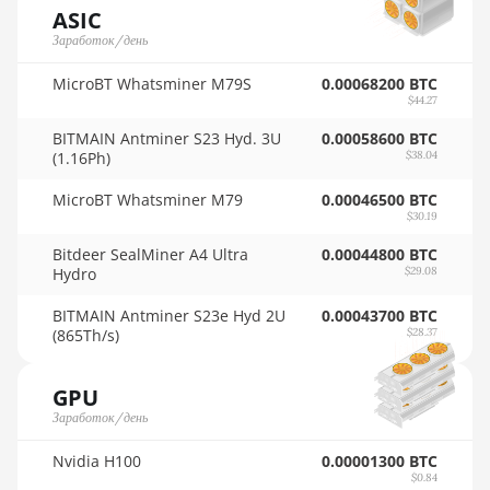
16GB
🇸🇾ㅤ SYP - SY£
ASIC
Заработок/день
AMD RX 6900 XT
🇸🇿ㅤ SZL - L
16GB
MicroBT Whatsminer M79S
0.00068200 BTC
🇹🇭ㅤ THB - ฿
$44.27
AMD RX 6950 XT
🇹🇭ㅤ TJS - ЅМ
BITMAIN Antminer S23 Hyd. 3U
0.00058600 BTC
AMD RX 7600
(1.16Ph)
$38.04
🏳ㅤ TMT - m
AMD RX 7600 XT
MicroBT Whatsminer M79
0.00046500 BTC
🇹🇳ㅤ TND - DT
$30.19
AMD RX 7700 XT
🇹🇷ㅤ TRY - TL
Bitdeer SealMiner A4 Ultra
0.00044800 BTC
AMD RX 7800 XT
Hydro
$29.08
🇹🇹ㅤ TTD - TT$
AMD RX 7900 GRE
BITMAIN Antminer S23e Hyd 2U
0.00043700 BTC
🇹🇼ㅤ TWD - NT$
(865Th/s)
$28.37
AMD RX 7900 XT
🇹🇿ㅤ TZS - TSh
20GB
GPU
🇺🇦ㅤ UAH - ₴
AMD RX 7900 XTX
Заработок/день
24GB
🇺🇬ㅤ UGX - USh
Nvidia H100
0.00001300 BTC
AMD RX 9070
$0.84