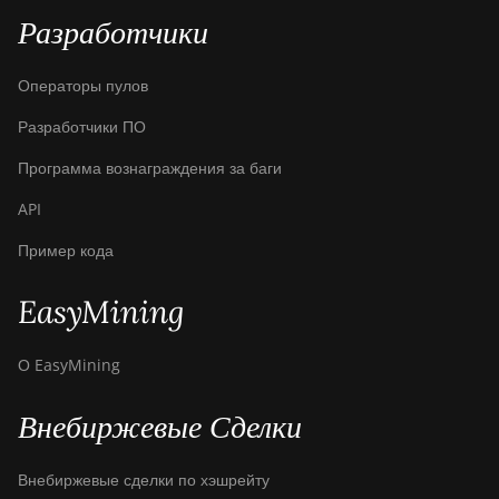
BITMAIN Antminer
Разработчики
S19 Hyd. (152Th)
Операторы пулов
BITMAIN Antminer
S19 Hydro (158Th)
Разработчики ПО
BITMAIN Antminer
Программа вознаграждения за баги
S19 XP Hyd (255Th)
API
BITMAIN Antminer
S19j (100TH)
Пример кода
BITMAIN Antminer
EasyMining
S19j (90Th)
BITMAIN Antminer
О EasyMining
S19j Pro (96Th)
BITMAIN Antminer
Внебиржевые Сделки
S19j XP (151TH)
BITMAIN Antminer
Внебиржевые сделки по хэшрейту
S19k Pro (120Th)