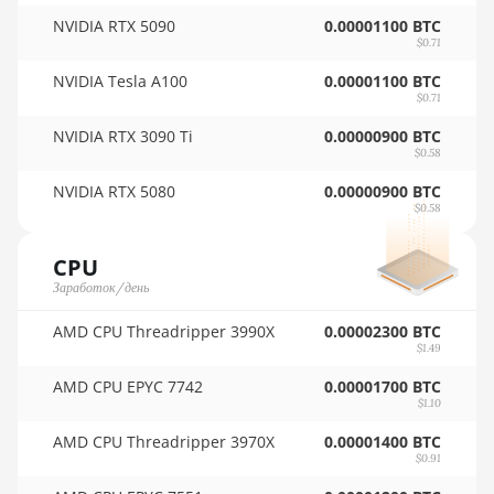
🇺🇾ㅤ UYU - $U
NVIDIA RTX 5090
0.00001100 BTC
AMD RX 9070 GRE
$0.71
🇺🇿ㅤ UZS
AMD RX 9070 XT
NVIDIA Tesla A100
0.00001100 BTC
🏳ㅤ VES - Bs.S
$0.71
AMD RX Vega 56
🇻🇳ㅤ VND - ₫
NVIDIA RTX 3090 Ti
0.00000900 BTC
AMD RX Vega 64
$0.58
🇻🇺ㅤ VUV - Vt
NVIDIA RTX 5080
0.00000900 BTC
AMD Radeon Pro
🏳ㅤ WST - WS$
$0.58
VII
🇨🇫ㅤ XAF - FCFA
AMD Radeon VII
CPU
Заработок/день
🇦🇬ㅤ XCD - $
AMD Vega Frontier
Edition
AMD CPU Threadripper 3990X
0.00002300 BTC
🏳ㅤ XDR - SDR
$1.49
Auradine Teraflux
🇨🇮ㅤ XOF - CFA
AMD CPU EPYC 7742
AH3880
0.00001700 BTC
$1.10
🇵🇫ㅤ XPF - Fr
Auradine Teraflux
AMD CPU Threadripper 3970X
0.00001400 BTC
AI2500
🇾🇪ㅤ YER - YR
$0.91
Auradine Teraflux