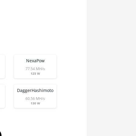
NexaPow
77.54 MH/s
125 W
DaggerHashimoto
60.56 MH/s
130 W