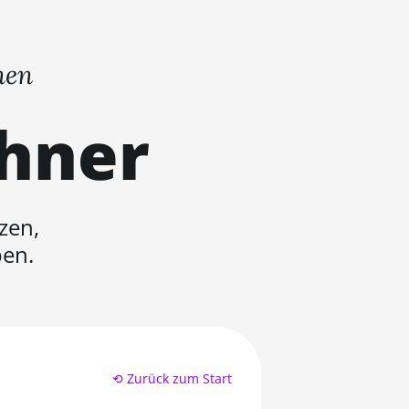
nen
chner
zen,
ben.
⟲ Zurück zum Start