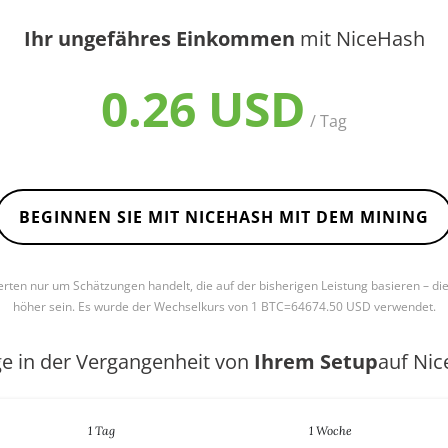
Ihr ungefähres Einkommen
mit NiceHash
0.26 USD
/ Tag
BEGINNEN SIE MIT NICEHASH MIT DEM MINING
Werten nur um Schätzungen handelt, die auf der bisherigen Leistung basieren – di
höher sein. Es wurde der Wechselkurs von 1 BTC=64674.50 USD verwendet.
ge in der Vergangenheit von
Ihrem Setup
auf Ni
1 Tag
1 Woche