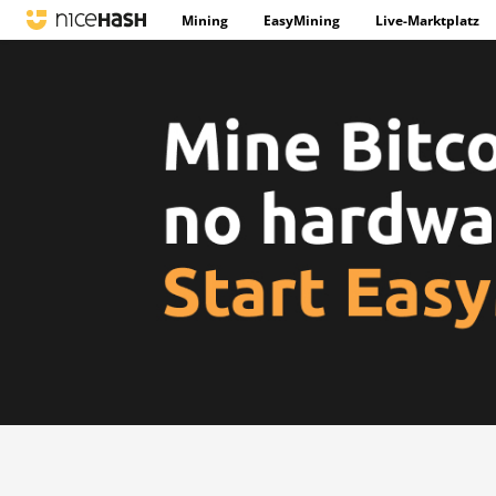
Mining
EasyMining
Live-Marktplatz