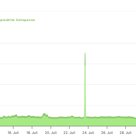
sgewählte Zeitspanne
e, and navigator-x-axis.
es, values, and navigator-y-axis.
i
16. Juli
18. Juli
20. Juli
22. Juli
24. Juli
26. Juli
28. Juli