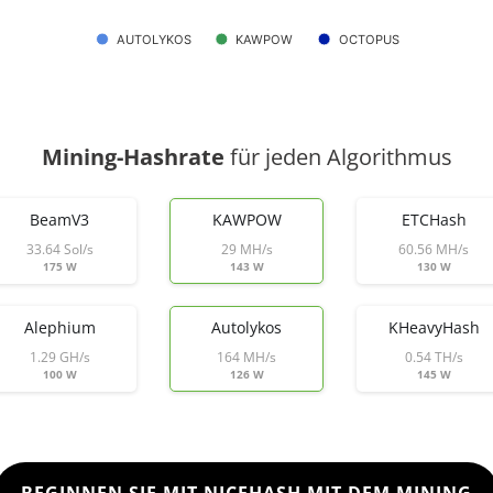
AUTOLYKOS
KAWPOW
OCTOPUS
Mining-Hashrate
für jeden Algorithmus
BeamV3
KAWPOW
ETCHash
33.64 Sol/s
29 MH/s
60.56 MH/s
175 W
143 W
130 W
Alephium
Autolykos
KHeavyHash
1.29 GH/s
164 MH/s
0.54 TH/s
100 W
126 W
145 W