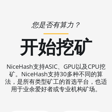
BITMAIN AntMiner L3
++
BITMAIN AntMiner
您是否有算力？
L3+
BITMAIN AntMiner L7
开始挖矿
BITMAIN AntMiner L9
(16Gh)
BITMAIN AntMiner L9
NiceHash支持ASIC、GPU以及CPU挖
(17Gh)
矿。NiceHash支持30多种不同的算
BITMAIN AntMiner L9
法，是所有类型矿工的首选平台，也适
Hyd 2U (27Gh)
用于业余爱好者或专业机构矿场。
BITMAIN AntMiner
S11
BITMAIN AntMiner
S15