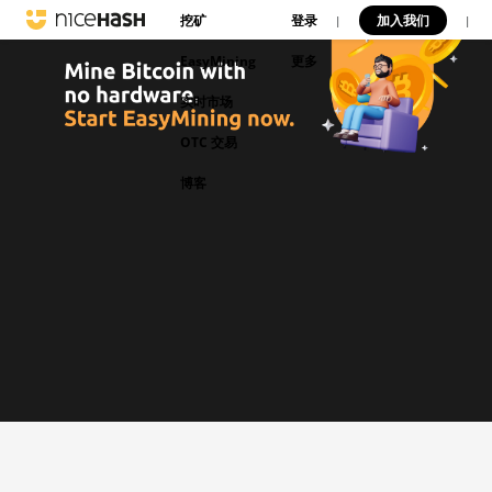
挖矿
登录
加入我们
|
|
EasyMining
更多
实时市场
OTC 交易
博客