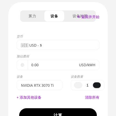
算力
设备
设备对照
⟲ 返回并开始
货币
🇺🇸ㅤ USD - $
🇪🇺ㅤ EUR - €
预估费用
🇺🇸ㅤ USD - $
🤑
USD/kWH
🇨🇳ㅤ CNY - CN¥
设备
设备数量
🇬🇧ㅤ GBP - £
NVIDIA RTX 3070 Ti
🇷🇺ㅤ RUB
BITMAIN AntMiner
+ 添加其他设备
清除所有
S17e (64Th)
- - -
AMD CPU EPYC 7302
🇦🇪ㅤ AED
计算