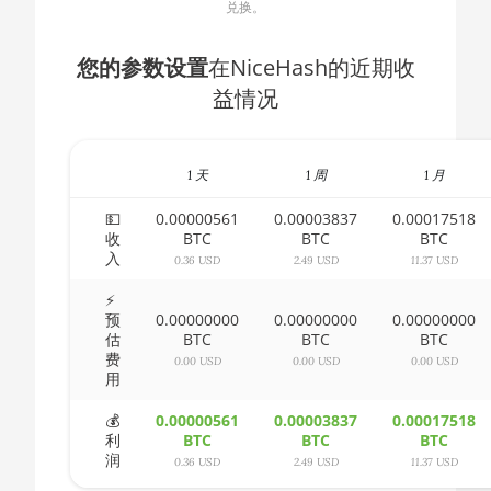
兑换。
🇧🇬ㅤ BGN
AMD CPU Ryzen 5
1600X
🇧🇭ㅤ BHD - BD
您的参数设置
在NiceHash的近期收
AMD CPU Ryzen 5
益情况
🇧🇮ㅤ BIF - FBu
2600
🇧🇲ㅤ BMD - $
AMD CPU Ryzen 5
2600X
1 天
1 周
1 月
🇧🇳ㅤ BND - BN$
AMD CPU Ryzen 5
💵
0.00000561
0.00003837
0.00017518
🇧🇴ㅤ BOB - Bs
3500X
收
BTC
BTC
BTC
入
🇧🇷ㅤ BRL - R$
0.36 USD
2.49 USD
11.37 USD
AMD CPU Ryzen 5
3600
⚡
🏳ㅤ BSD - B$
预
0.00000000
0.00000000
0.00000000
AMD CPU Ryzen 5
估
BTC
BTC
BTC
🇧🇹ㅤ BTN - Nu.
费
3600X
0.00 USD
0.00 USD
0.00 USD
用
🇧🇼ㅤ BWP
AMD CPU Ryzen 5
💰
0.00000561
0.00003837
0.00017518
🇧🇾ㅤ BYN
3600XT
利
BTC
BTC
BTC
润
0.36 USD
2.49 USD
11.37 USD
🇧🇿ㅤ BZD - BZ$
AMD CPU Ryzen 5
5600X