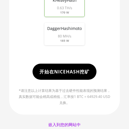
KHeavyHash
AMD RX 5500 XT 8GB
0.63 TH/s
🇲🇺ㅤ MUR - MURs
AMD RX 5600
170 W
🏳ㅤ MVR - Rf
AMD RX 5600 XT 6GB
DaggerHashimoto
🇲🇼ㅤ MWK - MK
AMD RX 570 16GB
80 MH/s
🇲🇽ㅤ MXN - MX$
185 W
AMD RX 570 4GB
🇲🇾ㅤ MYR - RM
AMD RX 570 8GB
🇳🇦ㅤ NAD - N$
AMD RX 5700 8GB
开始在NICEHASH挖矿
🇳🇬ㅤ NGN - ₦
AMD RX 5700 XT 8GB
🇳🇮ㅤ NIO - C$
AMD RX 580 4GB
*请注意以上计算结果为基于过去硬件性能表现的预测结果，
🇳🇴ㅤ NOK - Nkr
真实数据可能会稍高或稍低，汇率按1 BTC = 64929.40 USD
AMD RX 580 8GB
兑换。
🇳🇵ㅤ NPR - NPRs
AMD RX 590 8GB
🇳🇿ㅤ NZD - NZ$
AMD RX 6500 XT 4GB
嵌入到您的网站中
🇴🇲ㅤ OMR