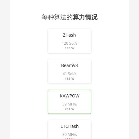
🇯🇴ㅤ JOD - JD
AMD CPU
🇯🇵ㅤ JPY - ¥
Threadripper 2920X
每种算法的
算力情况
🏳ㅤ KGS - сом
AMD CPU
End of interactive chart.
Threadripper 2950X
ZHash
🇰🇭ㅤ KHR
120 Sol/s
AMD CPU
🇰🇲ㅤ KMF - CF
185 W
Threadripper
2970WX
🏳ㅤ KPW - W
BeamV3
AMD CPU
🇰🇷ㅤ KRW - ₩
41 Sol/s
Threadripper
185 W
🇰🇼ㅤ KWD - KD
2990WX
🇰🇾ㅤ KYD - $
AMD CPU
KAWPOW
Threadripper 3960X
🇰🇿ㅤ KZT
39 MH/s
251 W
AMD CPU
🇱🇦ㅤ LAK - ₭
Threadripper 3970X
ETCHash
🇱🇧ㅤ LBP - LB£
AMD CPU
80 MH/s
Threadripper 3990X
🇱🇰ㅤ LKR - SLRs