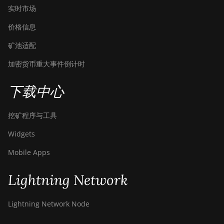
T17+
实时市场
BITMAIN AntMiner
价格信息
T17e
矿池适配
BITMAIN AntMiner
加密货币重大事件倒计时
T9+
BITMAIN AntMiner
下载中心
Z11
BITMAIN AntMiner
挖矿程序与工具
Z11e
Widgets
BITMAIN AntMiner
Mobile Apps
Z11j
BITMAIN AntMiner
Lightning Network
Z15
BITMAIN AntMiner
Lightning Network Node
Z15 Pro