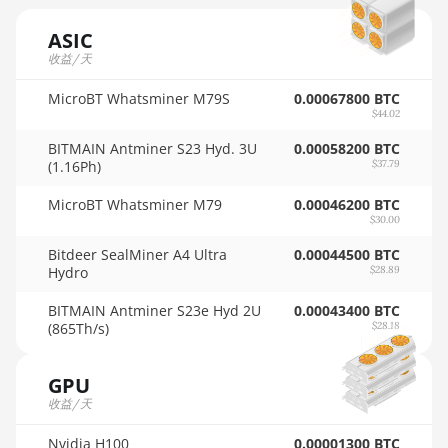
AMD RX 7600
🏳ㅤ SCR - SR
ASIC
AMD RX 7600 XT
收益/天
🇸🇩ㅤ SDG
AMD RX 7700 XT
🇸🇪ㅤ SEK
MicroBT Whatsminer M79S
0.00067800 BTC
$44.02
AMD RX 7800 XT
🇸🇬ㅤ SGD - S$
BITMAIN Antminer S23 Hyd. 3U
0.00058200 BTC
AMD RX 7900 GRE
(1.16Ph)
$37.79
🏳ㅤ SHP - £
AMD RX 7900 XT
MicroBT Whatsminer M79
0.00046200 BTC
🇸🇱ㅤ SLL - Le
20GB
$30.00
🇸🇴ㅤ SOS - Ssh
AMD RX 7900 XTX
Bitdeer SealMiner A4 Ultra
0.00044500 BTC
24GB
Hydro
$28.89
🏳ㅤ SRD - $
AMD RX 9070
BITMAIN Antminer S23e Hyd 2U
0.00043400 BTC
🇸🇾ㅤ SYP - SY£
(865Th/s)
$28.18
AMD RX 9070 GRE
🇸🇿ㅤ SZL - L
GPU
AMD RX 9070 XT
🇹🇭ㅤ THB - ฿
收益/天
AMD RX Vega 56
🇹🇭ㅤ TJS - ЅМ
Nvidia H100
0.00001300 BTC