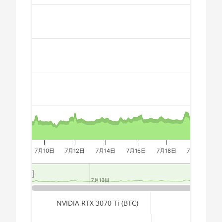
Chart
🇩🇿ㅤ DZD - DA
3800X
🇪🇬ㅤ EGP
AMD CPU Ryzen 7
3800XT
Combination chart with 3 data series.
🇪🇷ㅤ ERN - Nfk
The chart has 2 X axes displaying Time, and navigator-x-a
AMD CPU Ryzen 7
🇪🇹ㅤ ETB - Br
The chart has 3 Y axes displaying values, values, and navi
5700G
🏳ㅤ FJD - FJ$
AMD CPU Ryzen 7
5800X
🇫🇰ㅤ FKP - £
AMD CPU Ryzen 7
🇬🇪ㅤ GEL
5800X3D
🇬🇭ㅤ GHS - GH₵
AMD CPU Ryzen 7
7800X3D
7月10日
🇬🇮ㅤ GIP - £
7月12日
7月14日
7月16日
7月18日
7月20日
7
AMD CPU Ryzen 9
🏳ㅤ GMD - D
3900X
7月13日
7月13日
7月20日
7月20日
🇬🇳ㅤ GNF - FG
AMD CPU Ryzen 9
End of interactive chart.
NVIDIA RTX 3070 Ti (BTC)
🇬🇹ㅤ GTQ
3900XT