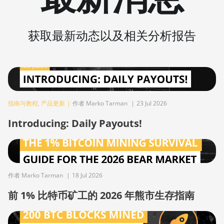
BITMAIN AntMiner
S19j Pro+ (120Th)
获取最新动态以及相关分析报告
BITMAIN AntMiner
S19j Pro++ (125Th)
BITMAIN AntMiner
S21 (200Th)
BITMAIN AntMiner
指南与教程
,
产品更新
|
作者 Marko Tarman
|
23 Jul 2026
S21 Hyd. (335Th)
Introducing: Daily Payouts!
BITMAIN AntMiner
S21 Immersion
(301Th)
BITMAIN AntMiner
作者 Marko Tarman
|
18 Jul 2026
S21 Pro
前 1% 比特币矿工的 2026 年熊市生存指南
BITMAIN AntMiner
S21 XP (270Th)
BITMAIN AntMiner