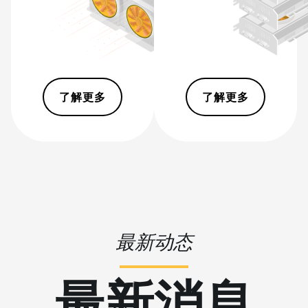
S19 Pro Hyd. (184Th)
BITMAIN AntMiner
S19 Pro+ Hyd (198Th)
BITMAIN AntMiner
S19 Pro+ Hyd. (191Th)
了解更多
了解更多
BITMAIN AntMiner
S19 XP (140Th)
BITMAIN AntMiner
S19 XP Hyd 3U
(512Th)
BITMAIN AntMiner
S19 XP+ Hyd (279Th)
最新动态
BITMAIN AntMiner
S19j Pro (100Th)
最新消息
BITMAIN AntMiner
S19j Pro (104Th)