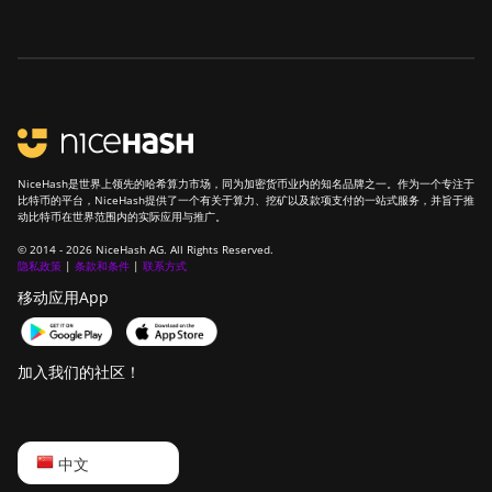
BITMAIN Antminer
T19 Hydro (145Th)
BITMAIN Antminer
T19 Hydro (158Th)
BITMAIN Antminer
T21 (190TH)
NiceHash是世界上领先的哈希算力市场，同为加密货币业内的知名品牌之一。作为一个专注于
Baikal BK-G28
比特币的平台，NiceHash提供了一个有关于算力、挖矿以及款项支付的一站式服务，并旨于推
动比特币在世界范围内的实际应用与推广。
Baikal Giant X10
© 2014 - 2026 NiceHash AG. All Rights Reserved.
隐私政策
|
条款和条件
|
联系方式
Baikal Giant+
移动应用App
Bitdeer SealMiner A2
Bitdeer SealMiner A2
加入我们的社区！
Hyd
Bitdeer SealMiner A2
Pro Air
English
中文
Bitdeer SealMiner A2