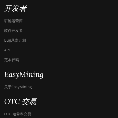
BITMAIN AntMiner
开发者
Z15e
BITMAIN AntMiner
矿池运营商
Z15j
软件开发者
BITMAIN Antminer
S19 Hyd. (152Th)
Bug悬赏计划
BITMAIN Antminer
API
S19 Hydro (158Th)
范本代码
BITMAIN Antminer
S19 XP Hyd (255Th)
EasyMining
BITMAIN Antminer
S19j (100TH)
关于EasyMining
BITMAIN Antminer
OTC 交易
S19j (90Th)
BITMAIN Antminer
OTC 哈希率交易
S19j Pro (96Th)