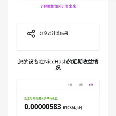
🇨🇦ㅤ CAD - CA$
了解数据如何计算出来
AMD CPU Ryzen 5
🇨🇩ㅤ CDF
7600X
🇨🇭ㅤ CHF
AMD CPU Ryzen 7
1700
🇨🇱ㅤ CLP - CL$
分享该计算结果
AMD CPU Ryzen 7
🇨🇴ㅤ COP - CO$
1700X
🇨🇷ㅤ CRC - ₡
AMD CPU Ryzen 7
1800X
您的设备在NiceHash的
近期收益情
🏳ㅤ CUC - $
况
AMD CPU Ryzen 7
🇨🇻ㅤ CVE - CV$
2700
🇨🇿ㅤ CZK - Kč
AMD CPU Ryzen 7
1天
1周
1分
2700X
🇩🇯ㅤ DJF - Fdj
选定时间范围内的平均收益
AMD CPU Ryzen 7
🇩🇰ㅤ DKK - Dkr
0.00000583
3700X
BTC/24小时
🇩🇴ㅤ DOP - RD$
AMD CPU Ryzen 7