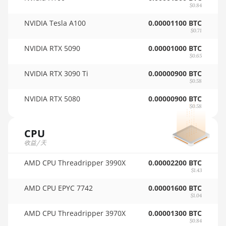
AMD RX Vega 64
$0.84
🏳ㅤ TMT - m
NVIDIA Tesla A100
AMD Radeon Pro VII
0.00001100 BTC
🇹🇳ㅤ TND - DT
$0.71
AMD Radeon VII
🇹🇷ㅤ TRY - TL
NVIDIA RTX 5090
0.00001000 BTC
$0.65
AMD Vega Frontier
🇹🇹ㅤ TTD - TT$
Edition
NVIDIA RTX 3090 Ti
0.00000900 BTC
$0.58
🇹🇼ㅤ TWD - NT$
Auradine Teraflux
NVIDIA RTX 5080
0.00000900 BTC
AH3880
🇹🇿ㅤ TZS - TSh
$0.58
Auradine Teraflux
🇺🇦ㅤ UAH - ₴
AI2500
CPU
🇺🇬ㅤ UGX - USh
收益/天
Auradine Teraflux
AI3680
🇺🇾ㅤ UYU - $U
AMD CPU Threadripper 3990X
0.00002200 BTC
$1.43
Auradine Teraflux
🇺🇿ㅤ UZS
AMD CPU EPYC 7742
AT1500
0.00001600 BTC
🏳ㅤ VES - Bs.S
$1.04
Auradine Teraflux
AMD CPU Threadripper 3970X
0.00001300 BTC
🇻🇳ㅤ VND - ₫
AT2880
$0.84