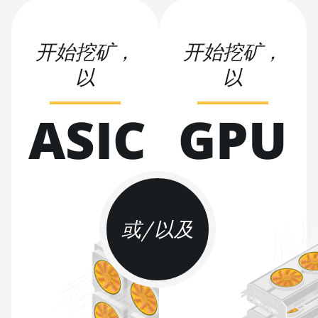
BITMAIN AntMiner
S17
开始挖矿，
开始挖矿，
BITMAIN AntMiner
以
以
S17 (53Th)
BITMAIN AntMiner
ASIC
GPU
S17 Pro
BITMAIN AntMiner
S17 Pro (50Th)
BITMAIN AntMiner
S17+
或/以及
BITMAIN AntMiner
S19
BITMAIN AntMiner
S19 Pro
BITMAIN AntMiner