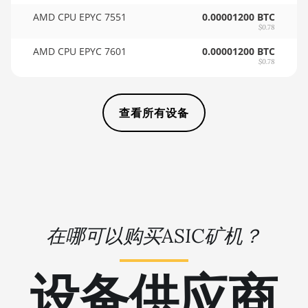
🇻🇺ㅤ VUV - Vt
BITFURY B8
AMD CPU EPYC 7551
0.00001200 BTC
$0.78
🏳ㅤ WST - WS$
BITMAIN AntMiner
AMD CPU EPYC 7601
0.00001200 BTC
AL1 (16.6Th)
🇨🇫ㅤ XAF - FCFA
$0.78
BITMAIN AntMiner
🇦🇬ㅤ XCD - $
D3
查看所有设备
🏳ㅤ XDR - SDR
BITMAIN AntMiner
D5
🇨🇮ㅤ XOF - CFA
BITMAIN AntMiner
🇵🇫ㅤ XPF - Fr
K5
🇾🇪ㅤ YER - YR
BITMAIN AntMiner
K7
🇿🇦ㅤ ZAR - R
在哪可以购买ASIC矿机？
BITMAIN AntMiner
🇿🇲ㅤ ZMK - ZK
KA3
设备供应商
BITMAIN AntMiner
KS3 (8.3TH)