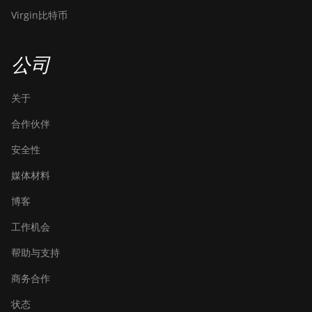
Virgin比特币
BITMAIN Antminer
S19j XP (151TH)
公司
BITMAIN Antminer
S19k Pro (120Th)
关于
BITMAIN Antminer
S23 (580Th)
合作伙伴
BITMAIN Antminer
安全性
S23 Hyd. (580Th)
媒体材料
BITMAIN Antminer
S23 Hyd. 3U (1.16Ph)
博客
BITMAIN Antminer
工作机会
S23 Imm. (442Th)
帮助与支持
BITMAIN Antminer
S23e Hyd 2U
商务合作
(865Th/s)
状态