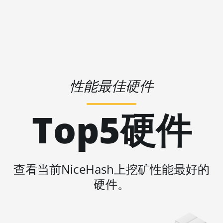
AMD RX 6600 8GB
🇵🇦ㅤ PAB - B/.
AMD RX 6600 XT 8GB
🇵🇪ㅤ PEN - S/.
AMD RX 6650 XT
🏳ㅤ PGK - K
AMD RX 6700 10GB
🇵🇭ㅤ PHP - ₱
AMD RX 6700 XT
性能最佳硬件
12GB
🇵🇰ㅤ PKR - PKRs
AMD RX 6750 XT
🇵🇱ㅤ PLN - zł
Top5硬件
12GB
🇵🇾ㅤ PYG - ₲
AMD RX 6800 16GB
🇶🇦ㅤ QAR - QR
AMD RX 6800 XT
🇷🇴ㅤ RON
16GB
查看当前NiceHash上挖矿性能最好的
🇷🇸ㅤ RSD - din.
AMD RX 6900 XT
硬件。
16GB
🇸🇦ㅤ SAR - SR
AMD RX 6950 XT
🇸🇧ㅤ SBD - $