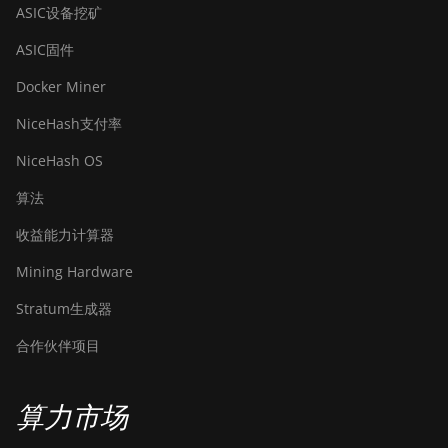
ASIC设备挖矿
S21j XP Hyd (495Th/s)
ASIC固件
BITMAIN AntMiner S9
Docker Miner
BITMAIN AntMiner S9
SE
NiceHash支付率
BITMAIN AntMiner
NiceHash OS
S9i
算法
BITMAIN AntMiner
S9j
收益能力计算器
BITMAIN AntMiner
Mining Hardware
S9k
Stratum生成器
BITMAIN AntMiner
合作伙伴项目
T15
BITMAIN AntMiner
T17
算力市场
BITMAIN AntMiner