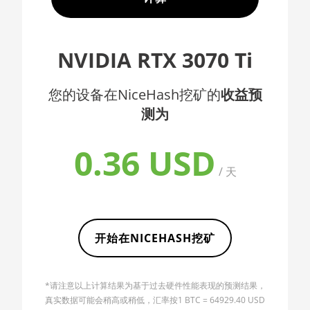
AMD CPU EPYC 7352
🇦🇫ㅤ AFN - Af
AMD CPU EPYC 7402
🇦🇱ㅤ ALL
NVIDIA RTX 3070 Ti
AMD CPU EPYC 7402P
🇦🇲ㅤ AMD
AMD CPU EPYC 7551
您的设备在NiceHash挖矿的
收益预
🇧🇶ㅤ ANG - ƒ
测为
AMD CPU EPYC 7601
🇦🇴ㅤ AOA - Kz
AMD CPU EPYC 7742
🇦🇷ㅤ ARS - AR$
0.36 USD
AMD CPU Ryzen 3
🇦🇺ㅤ AUD - AU$
/ 天
1300X
🏳ㅤ AWG - ƒ
AMD CPU Ryzen 5
1400
🇦🇿ㅤ AZN - man.
开始在NICEHASH挖矿
AMD CPU Ryzen 5
🇧🇦ㅤ BAM - KM
1500X
🏳ㅤ BBD - Bds$
AMD CPU Ryzen 5
*请注意以上计算结果为基于过去硬件性能表现的预测结果，
🇧🇩ㅤ BDT - Tk
1600
真实数据可能会稍高或稍低，汇率按1 BTC = 64929.40 USD