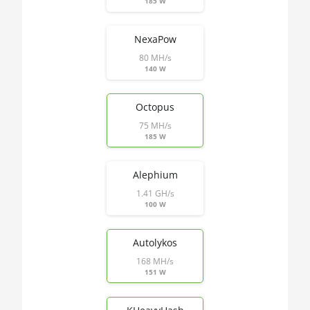
185 W
AMD PRO W6800
🇱🇷ㅤ LRD - $
32GB
NexaPow
🏳ㅤ LSL - M
AMD R9 380
80 MH/s
140 W
🇱🇹ㅤ LTL - Lt
AMD R9 380X
🇱🇻ㅤ LVL - Ls
Octopus
AMD R9 390
75 MH/s
🇱🇾ㅤ LYD - LD
AMD R9 Fury Nano
185 W
🇲🇦ㅤ MAD
AMD RX 460 4GB
Alephium
🇲🇩ㅤ MDL
AMD RX 470 4GB
1.41 GH/s
🇲🇬ㅤ MGA
100 W
AMD RX 470 8GB
🇲🇰ㅤ MKD
AMD RX 480 8GB
Autolykos
🇲🇲ㅤ MMK
168 MH/s
AMD RX 550 4GB
151 W
🏳ㅤ MNT - ₮
AMD RX 5500 XT 4GB
🇲🇴ㅤ MOP - MOP$