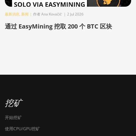
S21 XP Hyd (473Th)
最新消息
,
新闻
|
作者 Ana Kovačič
|
2 Jul 2026
BITMAIN AntMiner
S21 XP Immersion
通过 EasyMining 挖取 200 个 BTC 区块
(300Th)
BITMAIN AntMiner
S21 XP+ Hyd (500Th)
BITMAIN AntMiner
S21+ (216Th)
BITMAIN AntMiner
S21+ Hyd (319Th)
BITMAIN AntMiner
挖矿
S21e XP Hyd (430Th)
BITMAIN AntMiner
开始挖矿
S21e XP Hyd 3U
(860Th)
使用CPU/GPU挖矿
BITMAIN AntMiner