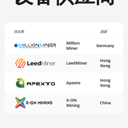
BITMAIN AntMiner
KS3 (9.4TH)
BITMAIN AntMiner
KS5
供应商
国家
BITMAIN AntMiner
Million
KS5 Pro
Germany
Miner
BITMAIN AntMiner
KS7
Hong
LeedMiner
Kong
BITMAIN AntMiner
L11 (20Gh)
Hong
Apexto
Kong
BITMAIN AntMiner
L11 Hyd. 2U (33Gh)
X-ON
China
BITMAIN AntMiner
Mining
L11 Hyd. 6U (33Gh)
BITMAIN AntMiner
L11 Pro (21Gh)