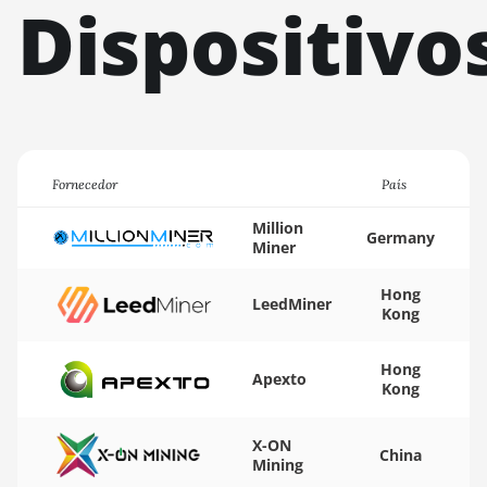
Dispositivo
S11
BITMAIN AntMiner
S15
BITMAIN AntMiner
S17
BITMAIN AntMiner
Fornecedor
País
S17 (53Th)
Million
BITMAIN AntMiner
Germany
Miner
S17 Pro
Hong
BITMAIN AntMiner
LeedMiner
Kong
S17 Pro (50Th)
BITMAIN AntMiner
Hong
Apexto
S17+
Kong
BITMAIN AntMiner
S19
X-ON
China
Mining
BITMAIN AntMiner