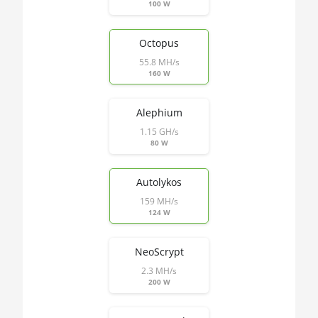
AMD RX 550 4GB
100 W
🏳ㅤ MNT - ₮
AMD RX 5500 XT 4GB
Octopus
🇲🇴ㅤ MOP - MOP$
AMD RX 5500 XT 8GB
55.8 MH/s
🇲🇺ㅤ MUR - MURs
160 W
AMD RX 5600
🏳ㅤ MVR - Rf
AMD RX 5600 XT 6GB
Alephium
🇲🇼ㅤ MWK - MK
1.15 GH/s
AMD RX 570 16GB
80 W
🇲🇽ㅤ MXN - MX$
AMD RX 570 4GB
🇲🇾ㅤ MYR - RM
Autolykos
AMD RX 570 8GB
159 MH/s
🇳🇦ㅤ NAD - N$
AMD RX 5700 8GB
124 W
🇳🇬ㅤ NGN - ₦
AMD RX 5700 XT 8GB
NeoScrypt
🇳🇮ㅤ NIO - C$
AMD RX 580 4GB
2.3 MH/s
🇳🇴ㅤ NOK - Nkr
200 W
AMD RX 580 8GB
🇳🇵ㅤ NPR - NPRs
AMD RX 590 8GB