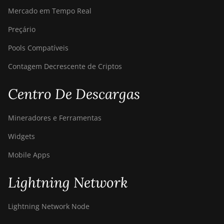
S23e Hyd 2U
Mercado em Tempo Real
(865Th/s)
Preçário
BITMAIN Antminer
Pools Compatíveis
T19 Hydro (145Th)
Contagem Decrescente de Criptos
BITMAIN Antminer
T19 Hydro (158Th)
Centro De Descargas
BITMAIN Antminer
T21 (190TH)
Mineradores e Ferramentas
Baikal BK-G28
Widgets
Baikal Giant X10
Mobile Apps
Baikal Giant+
Lightning Network
Bitdeer SealMiner A2
Bitdeer SealMiner A2
Lightning Network Node
Hyd