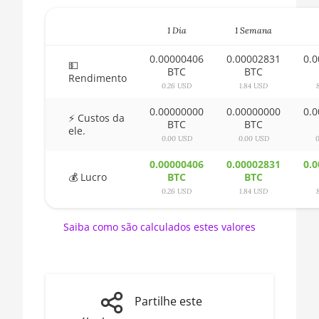
🇧🇾ㅤ BYN
3600XT
1 Dia
1 Semana
🇧🇿ㅤ BZD - BZ$
AMD CPU Ryzen 5
5600X
0.00000406
0.00002831
0.
🇨🇦ㅤ CAD - CA$
💵
BTC
BTC
AMD CPU Ryzen 5
Rendimento
🇨🇩ㅤ CDF
0.26 USD
1.84 USD
7600X
0.00000000
0.00000000
0.
🇨🇭ㅤ CHF
AMD CPU Ryzen 7
⚡ Custos da
BTC
BTC
ele.
1700
🇨🇱ㅤ CLP - CL$
0.00 USD
0.00 USD
0
AMD CPU Ryzen 7
0.00000406
0.00002831
0.
🇨🇴ㅤ COP - CO$
1700X
💰 Lucro
BTC
BTC
🇨🇷ㅤ CRC - ₡
0.26 USD
1.84 USD
AMD CPU Ryzen 7
1800X
🏳ㅤ CUC - $
Saiba como são calculados estes valores
AMD CPU Ryzen 7
🇨🇻ㅤ CVE - CV$
2700
🇨🇿ㅤ CZK - Kč
AMD CPU Ryzen 7
2700X
🇩🇯ㅤ DJF - Fdj
Partilhe este