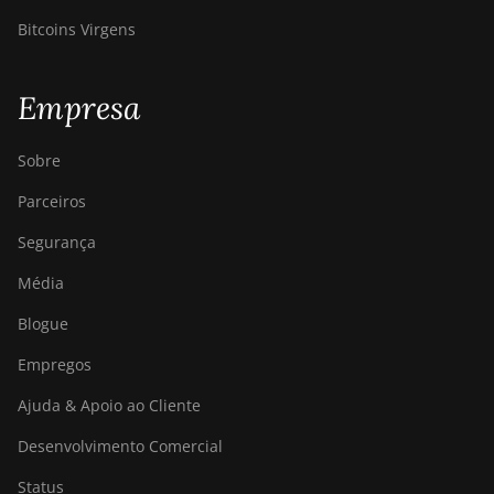
Bitdeer SealMiner A4
Bitcoins Virgens
Ultra Hydro
Bitdeer SealMiner
Empresa
DL1 Air
Bitdeer SealMiner
Sobre
DL1 Hydro
Parceiros
Bitmain Antminer
Segurança
AL1
Média
Canaan Avalon A15-
194T
Blogue
Canaan Avalon A1566
Empregos
Canaan Avalon
Ajuda & Apoio ao Cliente
A1566I
Desenvolvimento Comercial
Canaan Avalon
A15XP-206T
Status