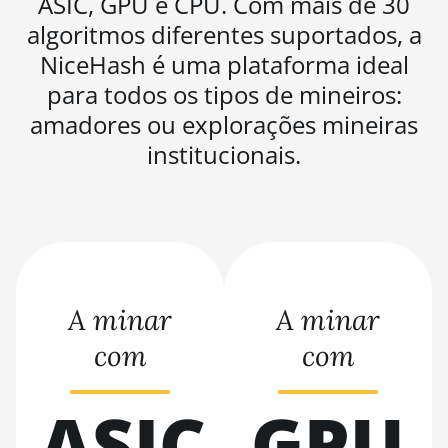
ASIC, GPU e CPU. Com mais de 30
algoritmos diferentes suportados, a
BITMAIN AntMiner
S19j Pro (104Th)
NiceHash é uma plataforma ideal
para todos os tipos de mineiros:
BITMAIN AntMiner
S19j Pro+ (120Th)
amadores ou explorações mineiras
institucionais.
BITMAIN AntMiner
S19j Pro++ (125Th)
BITMAIN AntMiner
S21 (200Th)
BITMAIN AntMiner
S21 Hyd. (335Th)
A minar
A minar
BITMAIN AntMiner
S21 Immersion
com
com
(301Th)
ASIC
BITMAIN AntMiner
GPU
S21 Pro