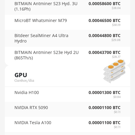
BITMAIN Antminer S23 Hyd. 3U
0.00058600 BTC
🏳ㅤ VES - Bs.S
(1.16Ph)
$38.04
Auradine Teraflux
🇻🇳ㅤ VND - ₫
AT2880
MicroBT Whatsminer M79
0.00046500 BTC
$30.19
🇻🇺ㅤ VUV - Vt
BITFURY B8
Bitdeer SealMiner A4 Ultra
0.00044800 BTC
🏳ㅤ WST - WS$
BITMAIN AntMiner
Hydro
$29.08
AL1 (16.6Th)
🇨🇫ㅤ XAF - FCFA
BITMAIN Antminer S23e Hyd 2U
0.00043700 BTC
BITMAIN AntMiner
(865Th/s)
$28.37
🇦🇬ㅤ XCD - $
D3
🏳ㅤ XDR - SDR
GPU
BITMAIN AntMiner
D5
Ganhos/dia
🇨🇮ㅤ XOF - CFA
BITMAIN AntMiner
Nvidia H100
0.00001300 BTC
🇵🇫ㅤ XPF - Fr
K5
$0.84
🇾🇪ㅤ YER - YR
NVIDIA RTX 5090
0.00001100 BTC
BITMAIN AntMiner
$0.71
K7
🇿🇦ㅤ ZAR - R
NVIDIA Tesla A100
0.00001100 BTC
BITMAIN AntMiner
🇿🇲ㅤ ZMK - ZK
$0.71
KA3