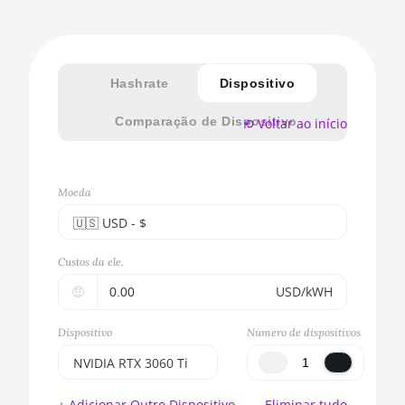
Hashrate
Dispositivo
Comparação de Dispositivo
⟲ Voltar ao início
Moeda
🇺🇸ㅤ USD - $
🇪🇺ㅤ EUR - €
Custos da ele.
🇺🇸ㅤ USD - $
🤑
USD/kWH
🇨🇳ㅤ CNY - CN¥
Dispositivo
Número de dispositivos
🇬🇧ㅤ GBP - £
NVIDIA RTX 3060 Ti
🇷🇺ㅤ RUB
BITMAIN AntMiner
+ Adicionar Outro Dispositivo
Eliminar tudo