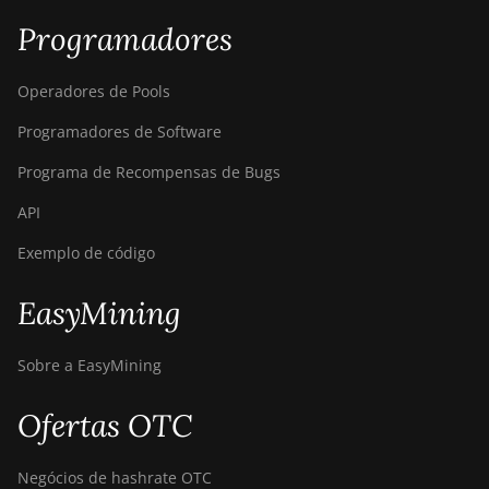
Bitdeer SealMiner A2
Programadores
Pro Air
Bitdeer SealMiner A2
Operadores de Pools
Pro Hyd
Programadores de Software
Bitdeer SealMiner A3
Air
Programa de Recompensas de Bugs
Bitdeer SealMiner A3
API
Hydro
Exemplo de código
Bitdeer SealMiner A3
Pro Air
EasyMining
Bitdeer SealMiner A3
Pro Hydro
Sobre a EasyMining
Bitdeer SealMiner A4
Pro Air
Ofertas OTC
Bitdeer SealMiner A4
Pro Hydro
Negócios de hashrate OTC