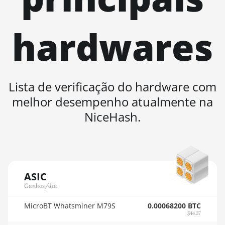
AMD RX 9070 XT
🇹🇭ㅤ THB - ฿
AMD RX Vega 56
hardwares
🇹🇭ㅤ TJS - ЅМ
AMD RX Vega 64
🏳ㅤ TMT - m
AMD Radeon Pro VII
🇹🇳ㅤ TND - DT
AMD Radeon VII
Lista de verificação do hardware com
🇹🇷ㅤ TRY - TL
AMD Vega Frontier
melhor desempenho atualmente na
🇹🇹ㅤ TTD - TT$
Edition
NiceHash.
🇹🇼ㅤ TWD - NT$
Auradine Teraflux
AH3880
🇹🇿ㅤ TZS - TSh
Auradine Teraflux
🇺🇦ㅤ UAH - ₴
AI2500
ASIC
🇺🇬ㅤ UGX - USh
Auradine Teraflux
Ganhos/dia
AI3680
🇺🇾ㅤ UYU - $U
MicroBT Whatsminer M79S
0.00068200 BTC
Auradine Teraflux
🇺🇿ㅤ UZS
$44.27
AT1500