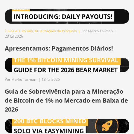
BITMAIN AntMiner
T17
BITMAIN AntMiner
T17+
Guias e Tutoriais
,
Atualizações de Produtos
|
Por Marko Tarman
|
23 Jul 2026
BITMAIN AntMiner
T17e
Apresentamos: Pagamentos Diários!
BITMAIN AntMiner
T9+
BITMAIN AntMiner
Z11
Por Marko Tarman
|
18 Jul 2026
BITMAIN AntMiner
Guia de Sobrevivência para a Mineração
Z11e
de Bitcoin de 1% no Mercado em Baixa de
BITMAIN AntMiner
2026
Z11j
BITMAIN AntMiner
Z15