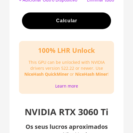
S17e (64Th)
- - -
AMD CPU EPYC 7302
🇦🇪ㅤ AED
Calcular
AMD CPU EPYC 7352
🇦🇫ㅤ AFN - Af
AMD CPU EPYC 7402
🇦🇱ㅤ ALL
AMD CPU EPYC 7402P
100% LHR Unlock
🇦🇲ㅤ AMD
AMD CPU EPYC 7551
🇧🇶ㅤ ANG - ƒ
This GPU can be unlocked with NVIDIA
drivers version 522.22 or newer. Use
AMD CPU EPYC 7601
🇦🇴ㅤ AOA - Kz
NiceHash QuickMiner
or
NiceHash Miner
!
AMD CPU EPYC 7742
🇦🇷ㅤ ARS - AR$
Learn more
AMD CPU Ryzen 3
🇦🇺ㅤ AUD - AU$
1300X
🏳ㅤ AWG - ƒ
AMD CPU Ryzen 5
NVIDIA RTX 3060 Ti
1400
🇦🇿ㅤ AZN - man.
Os seus lucros aproximados
AMD CPU Ryzen 5
🇧🇦ㅤ BAM - KM
1500X