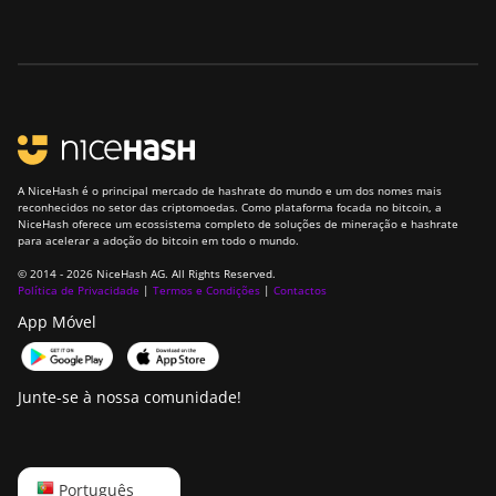
Canaan Avalon A16
(282Th)
Canaan Avalon A16XP
(300Th)
Canaan Avalon Made
A1346
A NiceHash é o principal mercado de hashrate do mundo e um dos nomes mais
reconhecidos no setor das criptomoedas. Como plataforma focada no bitcoin, a
Canaan Avalon Made
NiceHash oferece um ecossistema completo de soluções de mineração e hashrate
A1366
para acelerar a adoção do bitcoin em todo o mundo.
© 2014 - 2026 NiceHash AG. All Rights Reserved.
Canaan Avalon Made
Política de Privacidade
|
Termos e Condições
|
Contactos
A1446
App Móvel
Canaan Avalon Made
A1466
Junte-se à nossa comunidade!
Canaan Avalon Mini
3
Canaan Avalon Nano
English
Português
3