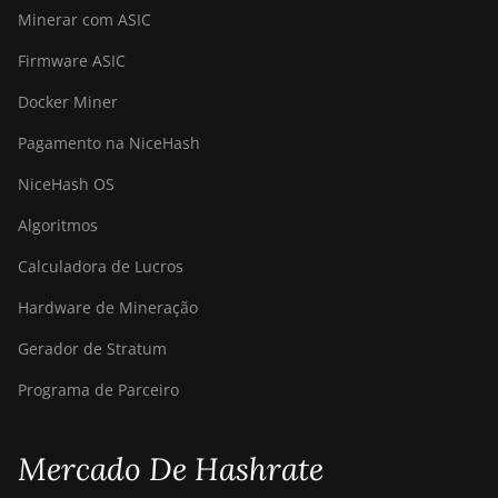
S19j (90Th)
Minerar com ASIC
BITMAIN Antminer
Firmware ASIC
S19j Pro (96Th)
Docker Miner
BITMAIN Antminer
S19j XP (151TH)
Pagamento na NiceHash
BITMAIN Antminer
NiceHash OS
S19k Pro (120Th)
Algoritmos
BITMAIN Antminer
S23 (580Th)
Calculadora de Lucros
BITMAIN Antminer
Hardware de Mineração
S23 Hyd. (580Th)
Gerador de Stratum
BITMAIN Antminer
Programa de Parceiro
S23 Hyd. 3U (1.16Ph)
BITMAIN Antminer
S23 Imm. (442Th)
Mercado De Hashrate
BITMAIN Antminer