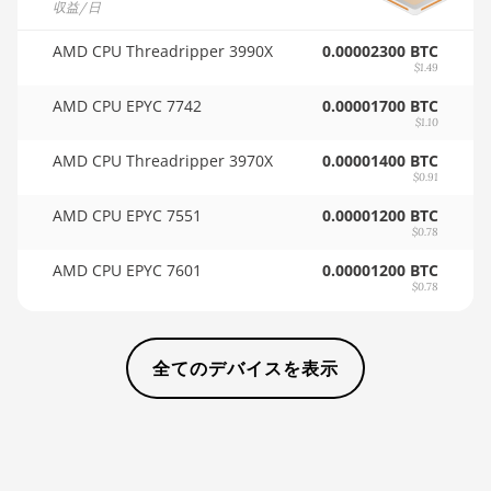
収益/日
AMD Radeon Pro
🏳ㅤ WST - WS$
VII
AMD CPU Threadripper 3990X
0.00002300 BTC
🇨🇫ㅤ XAF - FCFA
$1.49
AMD Radeon VII
AMD CPU EPYC 7742
0.00001700 BTC
🇦🇬ㅤ XCD - $
AMD Vega Frontier
$1.10
Edition
🏳ㅤ XDR - SDR
AMD CPU Threadripper 3970X
0.00001400 BTC
$0.91
Auradine Teraflux
🇨🇮ㅤ XOF - CFA
AH3880
AMD CPU EPYC 7551
0.00001200 BTC
🇵🇫ㅤ XPF - Fr
$0.78
Auradine Teraflux
AI2500
AMD CPU EPYC 7601
0.00001200 BTC
🇾🇪ㅤ YER - YR
$0.78
Auradine Teraflux
🇿🇦ㅤ ZAR - R
AI3680
🇿🇲ㅤ ZMK - ZK
全てのデバイスを表示
Auradine Teraflux
AT1500
Auradine Teraflux
AT2880