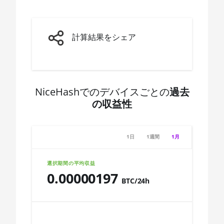
3600X
🇨🇩ㅤ CDF
AMD CPU Ryzen 5
3600XT
🇨🇭ㅤ CHF
計算結果をシェア
AMD CPU Ryzen 5
🇨🇱ㅤ CLP - CL$
5600X
🇨🇴ㅤ COP - CO$
AMD CPU Ryzen 5
🇨🇷ㅤ CRC - ₡
7600X
NiceHashでのデバイスごとの
過去
の収益性
🏳ㅤ CUC - $
AMD CPU Ryzen 7
1700
🇨🇻ㅤ CVE - CV$
AMD CPU Ryzen 7
1日
1週間
1月
🇨🇿ㅤ CZK - Kč
1700X
🇩🇯ㅤ DJF - Fdj
選択期間の平均収益
AMD CPU Ryzen 7
0.00000197
1800X
🇩🇰ㅤ DKK - Dkr
BTC/24h
AMD CPU Ryzen 7
🇩🇴ㅤ DOP - RD$
Chart
2700
🇩🇿ㅤ DZD - DA
AMD CPU Ryzen 7