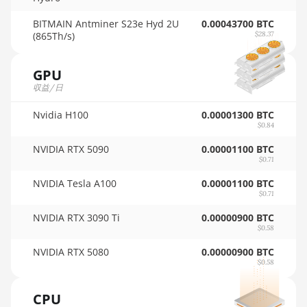
AMD RX 7600 XT
🇹🇳ㅤ TND - DT
BITMAIN Antminer S23e Hyd 2U
0.00043700 BTC
AMD RX 7700 XT
(865Th/s)
$28.37
🇹🇷ㅤ TRY - TL
AMD RX 7800 XT
🇹🇹ㅤ TTD - TT$
GPU
AMD RX 7900 GRE
収益/日
🇹🇼ㅤ TWD - NT$
AMD RX 7900 XT
Nvidia H100
0.00001300 BTC
🇹🇿ㅤ TZS - TSh
20GB
$0.84
🇺🇦ㅤ UAH - ₴
NVIDIA RTX 5090
AMD RX 7900 XTX
0.00001100 BTC
$0.71
24GB
🇺🇬ㅤ UGX - USh
NVIDIA Tesla A100
0.00001100 BTC
AMD RX 9070
$0.71
🇺🇾ㅤ UYU - $U
AMD RX 9070 GRE
NVIDIA RTX 3090 Ti
0.00000900 BTC
🇺🇿ㅤ UZS
$0.58
AMD RX 9070 XT
🏳ㅤ VES - Bs.S
NVIDIA RTX 5080
0.00000900 BTC
$0.58
AMD RX Vega 56
🇻🇳ㅤ VND - ₫
AMD RX Vega 64
CPU
🇻🇺ㅤ VUV - Vt