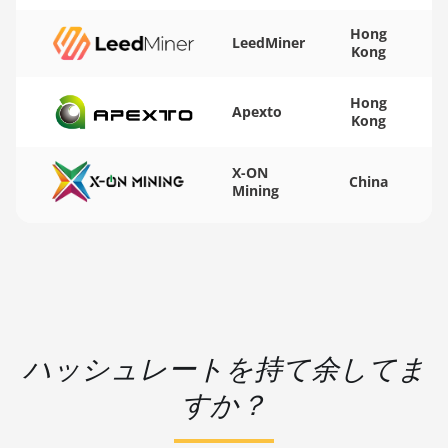
BITMAIN AntMiner
KS3 (9.4TH)
Hong
LeedMiner
Kong
BITMAIN AntMiner
KS5
Hong
Apexto
BITMAIN AntMiner
Kong
KS5 Pro
X-ON
BITMAIN AntMiner
China
Mining
KS7
BITMAIN AntMiner
L11 (20Gh)
BITMAIN AntMiner
L11 Hyd. 2U (33Gh)
BITMAIN AntMiner
ハッシュレートを持て余してま
L11 Hyd. 6U (33Gh)
すか？
BITMAIN AntMiner
L11 Pro (21Gh)