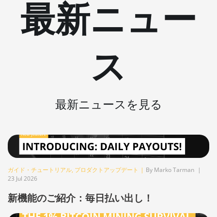
最新ニュー
S19j Pro (100Th)
BITMAIN AntMiner
S19j Pro (104Th)
ス
BITMAIN AntMiner
S19j Pro+ (120Th)
BITMAIN AntMiner
S19j Pro++ (125Th)
最新ニュースを見る
BITMAIN AntMiner
S21 (200Th)
BITMAIN AntMiner
S21 Hyd. (335Th)
BITMAIN AntMiner
ガイド・チュートリアル
,
プロダクトアップデート
|
By Marko Tarman
|
S21 Immersion
23 Jul 2026
(301Th)
新機能のご紹介：毎日払い出し！
BITMAIN AntMiner
S21 Pro