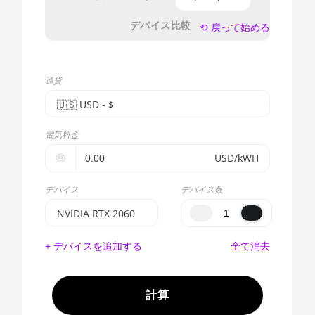
デバイス比較
⟲ 戻って始める
通貨
🇺🇸ㅤ USD - $
🇪🇺ㅤ EUR - €
電気料金
🇺🇸ㅤ USD - $
🤑
USD/kWH
🇨🇳ㅤ CNY - CN¥
デバイス
デバイス数
🇬🇧ㅤ GBP - £
NVIDIA RTX 2060
🇷🇺ㅤ RUB
BITMAIN AntMiner
+ デバイスを追加する
全て消去
S17e (64Th)
- - -
AMD CPU EPYC
🇦🇪ㅤ AED
7302
計算
🇦🇫ㅤ AFN - Af