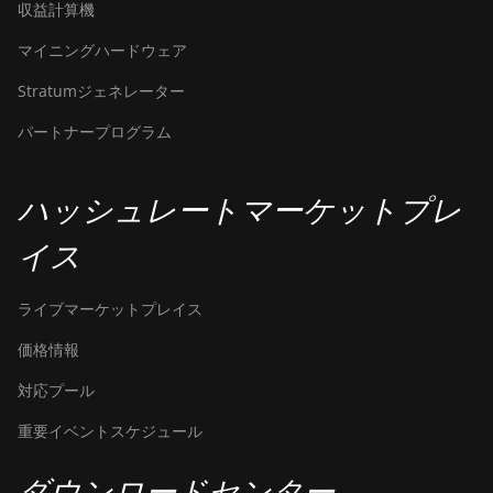
収益計算機
S9k
マイニングハードウェア
BITMAIN AntMiner
T15
Stratumジェネレーター
BITMAIN AntMiner
パートナープログラム
T17
BITMAIN AntMiner
ハッシュレートマーケットプレ
T17+
イス
BITMAIN AntMiner
T17e
ライブマーケットプレイス
BITMAIN AntMiner
T9+
価格情報
BITMAIN AntMiner
対応プール
Z11
重要イベントスケジュール
BITMAIN AntMiner
Z11e
ダウンロードセンター