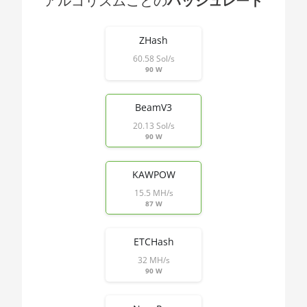
アルゴリズムごとの
ハッシュレート
🇯🇵ㅤ JPY - ¥
1900X
End of interactive chart.
🏳ㅤ KGS - сом
AMD CPU
ZHash
Threadripper
60.58 Sol/s
🇰🇭ㅤ KHR
1920X
90 W
🇰🇲ㅤ KMF - CF
AMD CPU
Threadripper
BeamV3
🏳ㅤ KPW - W
1950X
20.13 Sol/s
🇰🇷ㅤ KRW - ₩
90 W
AMD CPU
Threadripper
🇰🇼ㅤ KWD - KD
2920X
KAWPOW
🇰🇾ㅤ KYD - $
15.5 MH/s
AMD CPU
87 W
🇰🇿ㅤ KZT
Threadripper
2950X
🇱🇦ㅤ LAK - ₭
ETCHash
AMD CPU
32 MH/s
🇱🇧ㅤ LBP - LB£
Threadripper
90 W
2970WX
🇱🇰ㅤ LKR - SLRs
AMD CPU