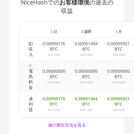
NiceHashでの
お客様環境
の過去の
AMD CPU Ryzen 5
🇧🇭ㅤ BHD - BD
収益
1500X
🇧🇮ㅤ BIF - FBu
AMD CPU Ryzen 5
🇧🇲ㅤ BMD - $
1600
1 日
1 週間
1 月
🇧🇳ㅤ BND - BN$
AMD CPU Ryzen 5
💵
0.00000176
0.00001304
0.00005921
1600X
収
BTC
BTC
BTC
🇧🇴ㅤ BOB - Bs
入
0.11 USD
0.85 USD
3.84 USD
AMD CPU Ryzen 5
🇧🇷ㅤ BRL - R$
2600
⚡
電
0.00000000
0.00000000
0.00000000
🏳ㅤ BSD - B$
気
BTC
BTC
BTC
AMD CPU Ryzen 5
料
2600X
0.00 USD
0.00 USD
0.00 USD
🇧🇹ㅤ BTN - Nu.
金
AMD CPU Ryzen 5
🇧🇼ㅤ BWP
💰
0.00000176
0.00001304
0.00005921
3500X
利
BTC
BTC
BTC
🇧🇾ㅤ BYN
益
0.11 USD
0.85 USD
3.84 USD
AMD CPU Ryzen 5
3600
🇧🇿ㅤ BZD - BZ$
値の算出方法を見る
AMD CPU Ryzen 5
🇨🇦ㅤ CAD - CA$