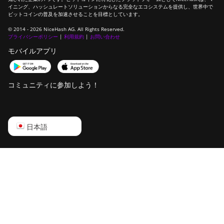
Baikal Giant+
イニング、ハッシュレートソリューションからなる完全なエコシステムを提供し、世界中で
ビットコインの普及を加速させることを目標としています。
Bitdeer SealMiner
© 2014 - 2026 NiceHash AG. All Rights Reserved.
A2
プライバシーポリシー
|
利用規約
|
お問い合わせ
Bitdeer SealMiner
モバイルアプリ
A2 Hyd
Bitdeer SealMiner
コミュニティに参加しよう！
A2 Pro Air
Bitdeer SealMiner
A2 Pro Hyd
English
日本語
Bitdeer SealMiner
Русский
A3 Air
中文
Bitdeer SealMiner
A3 Hydro
Deutsch
Bitdeer SealMiner
Português
A3 Pro Air
Español
Bitdeer SealMiner