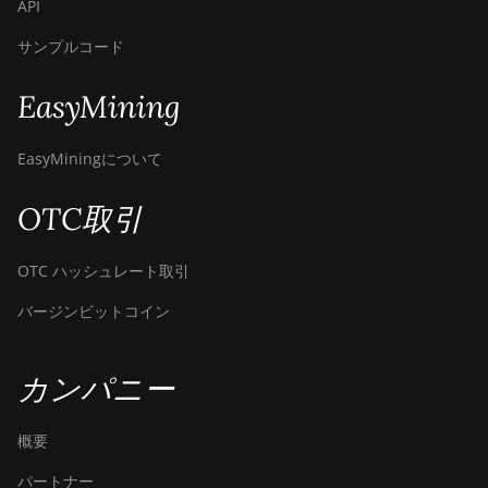
API
BITMAIN Antminer
サンプルコード
S19j (100TH)
BITMAIN Antminer
EasyMining
S19j (90Th)
EasyMiningについて
BITMAIN Antminer
S19j Pro (96Th)
OTC取引
BITMAIN Antminer
S19j XP (151TH)
OTC ハッシュレート取引
BITMAIN Antminer
S19k Pro (120Th)
バージンビットコイン
BITMAIN Antminer
S23 (580Th)
カンパニー
BITMAIN Antminer
S23 Hyd. (580Th)
概要
BITMAIN Antminer
パートナー