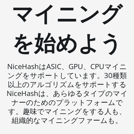
マイニング
BITMAIN AntMiner
L3 ++
BITMAIN AntMiner
L3+
を始めよう
BITMAIN AntMiner
L7
BITMAIN AntMiner
L9 (16Gh)
NiceHashはASIC、GPU、CPUマイニ
ングをサポートしています。30種類
BITMAIN AntMiner
L9 (17Gh)
以上のアルゴリズムをサポートする
NiceHashは、あらゆるタイプのマイ
BITMAIN AntMiner
L9 Hyd 2U (27Gh)
ナーのためのプラットフォームで
す。趣味でマイニングをする人も、
BITMAIN AntMiner
S11
組織的なマイニングファームも。
BITMAIN AntMiner
S15