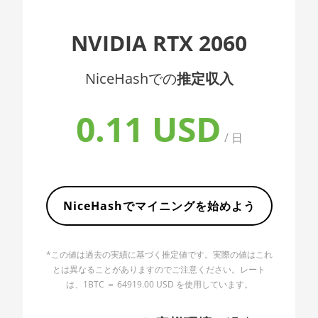
AMD CPU EPYC
7352
🇦🇱ㅤ ALL
NVIDIA RTX 2060
AMD CPU EPYC
🇦🇲ㅤ AMD
7402
NiceHashでの
推定収入
🇧🇶ㅤ ANG - ƒ
AMD CPU EPYC
🇦🇴ㅤ AOA - Kz
7402P
0.11 USD
🇦🇷ㅤ ARS - AR$
AMD CPU EPYC
/ 日
7551
🇦🇺ㅤ AUD - AU$
AMD CPU EPYC
🏳ㅤ AWG - ƒ
7601
NiceHashでマイニングを始めよう
🇦🇿ㅤ AZN - man.
AMD CPU EPYC
7742
🇧🇦ㅤ BAM - KM
AMD CPU Ryzen 3
*この値は過去の実績に基づく推定値です。実際の値はこれ
🏳ㅤ BBD - Bds$
1300X
とは異なることがありますのでご注意ください。レート
は、1BTC ＝ 64919.00 USD を使用しています。
🇧🇩ㅤ BDT - Tk
AMD CPU Ryzen 5
1400
🇧🇬ㅤ BGN