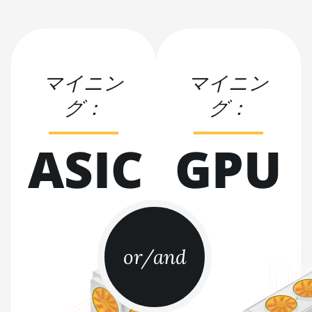
BITMAIN AntMiner
S17
BITMAIN AntMiner
マイニン
マイニン
S17 (53Th)
グ：
グ：
BITMAIN AntMiner
S17 Pro
ASIC
GPU
BITMAIN AntMiner
S17 Pro (50Th)
BITMAIN AntMiner
S17+
BITMAIN AntMiner
S19
or/and
BITMAIN AntMiner
S19 Pro
BITMAIN AntMiner