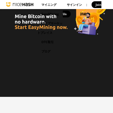
マイニング
サインイン
Join
|
EasyMining
Us
|
詳細
ライブマーケッ
トプレイス
OTC取引
ブログ