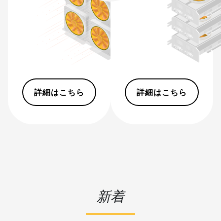
S19 Pro Hyd.
(184Th)
BITMAIN AntMiner
S19 Pro+ Hyd
(198Th)
BITMAIN AntMiner
S19 Pro+ Hyd.
詳細はこちら
詳細はこちら
(191Th)
BITMAIN AntMiner
S19 XP (140Th)
BITMAIN AntMiner
S19 XP Hyd 3U
(512Th)
BITMAIN AntMiner
S19 XP+ Hyd
新着
(279Th)
BITMAIN AntMiner