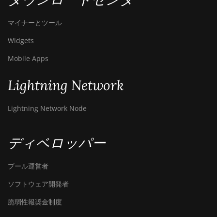
BITMAIN AntMiner
Z11j
マイナーとツール
BITMAIN AntMiner
Widgets
Z15
Mobile Apps
BITMAIN AntMiner
Z15 Pro
Lightning Network
BITMAIN AntMiner
Z15e
Lightning Network Node
BITMAIN AntMiner
Z15j
ディベロッパー
BITMAIN Antminer
S19 Hyd. (152Th)
プール運営者
BITMAIN Antminer
ソフトウェア開発者
S19 Hydro (158Th)
脆弱性報奨金制度
BITMAIN Antminer
S19 XP Hyd (255Th)