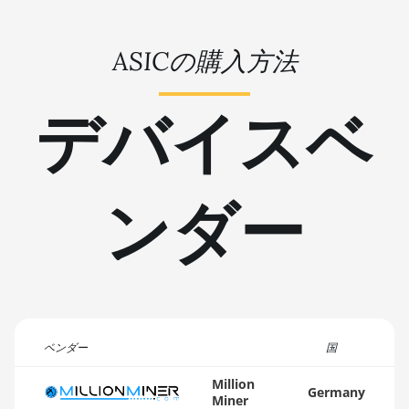
BITFURY B8
BITMAIN AntMiner
ASICの購入方法
AL1 (16.6Th)
BITMAIN AntMiner
デバイスベ
D3
BITMAIN AntMiner
D5
ンダー
BITMAIN AntMiner
K5
BITMAIN AntMiner
K7
BITMAIN AntMiner
KA3
ベンダー
国
BITMAIN AntMiner
KS3 (8.3TH)
Million
Germany
Miner