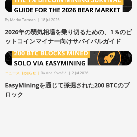
BITMAIN AntMiner
S21 XP (270Th)
By Marko Tarman
|
18 Jul 2026
BITMAIN AntMiner
2026年の弱気相場を乗り切るための、1％のビ
S21 XP Hyd (473Th)
ットコインマイナー向けサバイバルガイド
BITMAIN AntMiner
S21 XP Immersion
(300Th)
BITMAIN AntMiner
ニュース
,
お知らせ
|
By Ana Kovačič
|
2 Jul 2026
S21 XP+ Hyd
(500Th)
EasyMiningを通じて採掘された200 BTCのブ
ロック
BITMAIN AntMiner
S21+ (216Th)
BITMAIN AntMiner
S21+ Hyd (319Th)
BITMAIN AntMiner
S21e XP Hyd