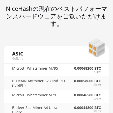
8GB
NiceHashの現在のベストパフォーマ
🇸🇩ㅤ SDG
AMD RX 6650 XT
ンスハードウェアをご覧いただけま
🇸🇪ㅤ SEK
AMD RX 6700 10GB
す。
🇸🇬ㅤ SGD - S$
AMD RX 6700 XT
12GB
🏳ㅤ SHP - £
AMD RX 6750 XT
🇸🇱ㅤ SLL - Le
12GB
ASIC
🇸🇴ㅤ SOS - Ssh
収益/日
AMD RX 6800 16GB
🏳ㅤ SRD - $
AMD RX 6800 XT
MicroBT Whatsminer M79S
0.00068200 BTC
$44.27
16GB
🇸🇾ㅤ SYP - SY£
BITMAIN Antminer S23 Hyd. 3U
0.00058600 BTC
AMD RX 6900 XT
🇸🇿ㅤ SZL - L
(1.16Ph)
$38.04
16GB
🇹🇭ㅤ THB - ฿
MicroBT Whatsminer M79
0.00046500 BTC
AMD RX 6950 XT
$30.19
🇹🇭ㅤ TJS - ЅМ
AMD RX 7600
Bitdeer SealMiner A4 Ultra
0.00044800 BTC
🏳ㅤ TMT - m
Hydro
$29.08