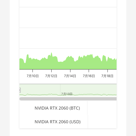
2700X
🇪🇬ㅤ EGP
Combination chart with 3 data series.
The chart has 2 X axes displaying Time, and navigator-x-a
AMD CPU Ryzen 7
🇪🇷ㅤ ERN - Nfk
The chart has 3 Y axes displaying values, values, and navi
3700X
🇪🇹ㅤ ETB - Br
AMD CPU Ryzen 7
🏳ㅤ FJD - FJ$
3800X
🇫🇰ㅤ FKP - £
AMD CPU Ryzen 7
3800XT
🇬🇪ㅤ GEL
AMD CPU Ryzen 7
🇬🇭ㅤ GHS - GH₵
5700G
7月10日
7月12日
7月14日
7月16日
7月18日
7月20日
🇬🇮ㅤ GIP - £
AMD CPU Ryzen 7
5800X
7月13日
7月13日
7月2
7月2
🏳ㅤ GMD - D
AMD CPU Ryzen 7
End of interactive chart.
🇬🇳ㅤ GNF - FG
NVIDIA RTX 2060 (BTC)
5800X3D
🇬🇹ㅤ GTQ
NVIDIA RTX 2060 (USD)
AMD CPU Ryzen 7
7800X3D
🏳ㅤ GYD - GY$