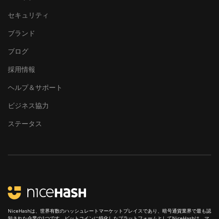
S23 Hyd. 3U
(1.16Ph)
セキュリティ
BITMAIN Antminer
ブランド
S23 Imm. (442Th)
ブログ
BITMAIN Antminer
採用情報
S23e Hyd 2U
(865Th/s)
ヘルプ＆サポート
BITMAIN Antminer
ビジネス協力
T19 Hydro (145Th)
ステータス
BITMAIN Antminer
T19 Hydro (158Th)
BITMAIN Antminer
T21 (190TH)
Baikal BK-G28
Baikal Giant X10
NiceHashは、世界有数のハッシュレートマーケットプレイスであり、暗号通貨業界で最も認
知された企業の1つです。ビットコインに特化したプラットフォームとしてNiceHashは、マ