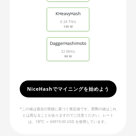
🇲🇺ㅤ MUR - MURs
AMD R9 Fury Nano
🏳ㅤ MVR - Rf
KHeavyHash
AMD RX 460 4GB
0.34 TH/s
🇲🇼ㅤ MWK - MK
130 W
AMD RX 470 4GB
🇲🇽ㅤ MXN - MX$
DaggerHashimoto
AMD RX 470 8GB
🇲🇾ㅤ MYR - RM
32 MH/s
AMD RX 480 8GB
90 W
🇳🇦ㅤ NAD - N$
AMD RX 550 4GB
🇳🇬ㅤ NGN - ₦
AMD RX 5500 XT
🇳🇮ㅤ NIO - C$
4GB
NiceHashでマイニングを始めよう
🇳🇴ㅤ NOK - Nkr
AMD RX 5500 XT
8GB
🇳🇵ㅤ NPR - NPRs
*この値は過去の実績に基づく推定値です。実際の値はこれ
AMD RX 5600
🇳🇿ㅤ NZD - NZ$
とは異なることがありますのでご注意ください。レート
は、1BTC ＝ 64919.00 USD を使用しています。
AMD RX 5600 XT
🇴🇲ㅤ OMR
6GB