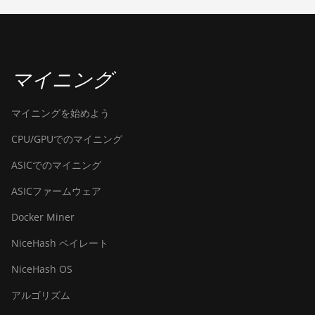
(430Th)
BITMAIN AntMiner
S21e XP Hyd 3U
(860Th)
マイニング
BITMAIN AntMiner
S21j XP Hyd
マイニングを始めよう
(495Th/s)
CPU/GPUでのマイニング
BITMAIN AntMiner
ASICでのマイニング
S9
ASICファームウェア
BITMAIN AntMiner
S9 SE
Docker Miner
BITMAIN AntMiner
NiceHash ペイレート
S9i
NiceHash OS
BITMAIN AntMiner
S9j
アルゴリズム
BITMAIN AntMiner