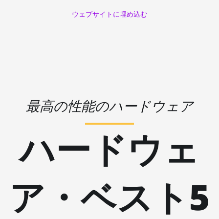
🇵🇦ㅤ PAB - B/.
AMD RX 570 16GB
ウェブサイトに埋め込む
🇵🇪ㅤ PEN - S/.
AMD RX 570 4GB
🏳ㅤ PGK - K
AMD RX 570 8GB
🇵🇭ㅤ PHP - ₱
AMD RX 5700 8GB
🇵🇰ㅤ PKR - PKRs
AMD RX 5700 XT
🇵🇱ㅤ PLN - zł
8GB
最高の性能のハードウェア
🇵🇾ㅤ PYG - ₲
AMD RX 580 4GB
🇶🇦ㅤ QAR - QR
AMD RX 580 8GB
ハードウェ
🇷🇴ㅤ RON
AMD RX 590 8GB
🇷🇸ㅤ RSD - din.
AMD RX 6500 XT
4GB
ア・ベスト5
🇸🇦ㅤ SAR - SR
AMD RX 6600 8GB
🇸🇧ㅤ SBD - $
AMD RX 6600 XT
🏳ㅤ SCR - SR