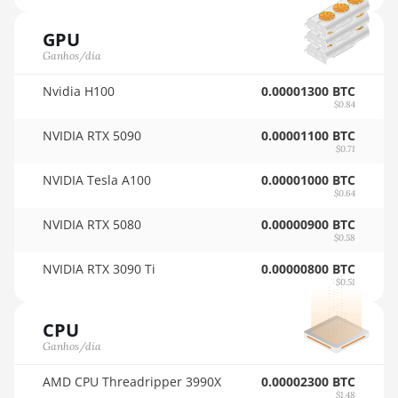
AMD RX 570
🇸🇦ㅤ SAR - SR
4GB
GPU
🇸🇧ㅤ SBD - $
AMD RX 570
Ganhos/dia
8GB
🏳ㅤ SCR - SR
Nvidia H100
0.00001300 BTC
AMD RX 5700
$0.84
🇸🇩ㅤ SDG
8GB
NVIDIA RTX 5090
0.00001100 BTC
🇸🇪ㅤ SEK
$0.71
AMD RX 5700
XT 8GB
NVIDIA Tesla A100
0.00001000 BTC
🇸🇬ㅤ SGD - S$
$0.64
AMD RX 580
🏳ㅤ SHP - £
NVIDIA RTX 5080
0.00000900 BTC
4GB
$0.58
🇸🇱ㅤ SLL - Le
AMD RX 580
NVIDIA RTX 3090 Ti
0.00000800 BTC
8GB
🇸🇴ㅤ SOS - Ssh
$0.51
AMD RX 590
🏳ㅤ SRD - $
CPU
8GB
Ganhos/dia
🇸🇾ㅤ SYP - SY£
AMD RX 6500
🇸🇿ㅤ SZL - L
XT 4GB
AMD CPU Threadripper 3990X
0.00002300 BTC
$1.48