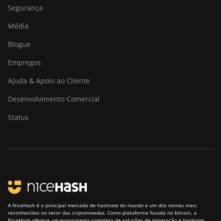
Segurança
(473Th)
Média
BITMAIN
AntMiner S21
Blogue
XP Immersion
(300Th)
Empregos
BITMAIN
Ajuda & Apoio ao Cliente
AntMiner S21
XP+ Hyd
Desenvolvimento Comercial
(500Th)
Status
BITMAIN
AntMiner
S21+ (216Th)
BITMAIN
AntMiner
S21+ Hyd
(319Th)
A NiceHash é o principal mercado de hashrate do mundo e um dos nomes mais
BITMAIN
reconhecidos no setor das criptomoedas. Como plataforma focada no bitcoin, a
NiceHash oferece um ecossistema completo de soluções de mineração e hashrate