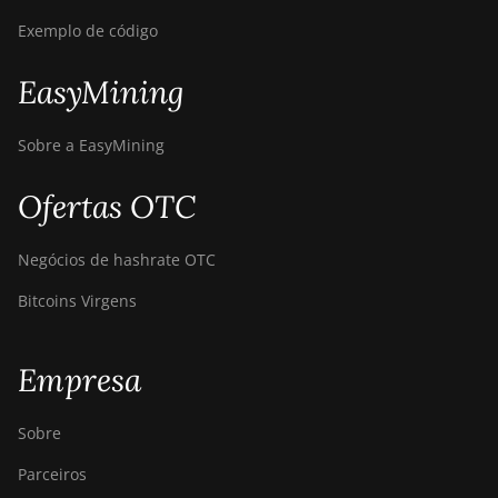
AntMiner S21
(200Th)
Exemplo de código
BITMAIN
EasyMining
AntMiner S21
Hyd. (335Th)
Sobre a EasyMining
BITMAIN
AntMiner S21
Ofertas OTC
Immersion
(301Th)
Negócios de hashrate OTC
BITMAIN
AntMiner S21
Bitcoins Virgens
Pro
BITMAIN
Empresa
AntMiner S21
XP (270Th)
Sobre
BITMAIN
AntMiner S21
Parceiros
XP Hyd