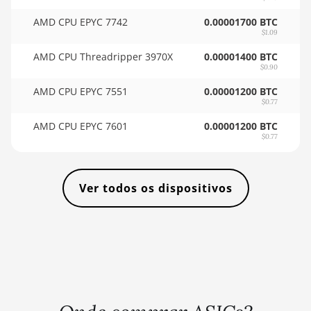
🇹🇭ㅤ THB - ฿
AMD RX 6600
AMD CPU EPYC 7742
0.00001700 BTC
8GB
$1.09
🇹🇭ㅤ TJS - ЅМ
AMD RX 6600
AMD CPU Threadripper 3970X
0.00001400 BTC
🏳ㅤ TMT - m
XT 8GB
$0.90
🇹🇳ㅤ TND - DT
AMD CPU EPYC 7551
0.00001200 BTC
AMD RX 6650
$0.77
XT
🇹🇷ㅤ TRY - TL
AMD CPU EPYC 7601
0.00001200 BTC
AMD RX 6700
$0.77
🇹🇹ㅤ TTD - TT$
10GB
🇹🇼ㅤ TWD - NT$
AMD RX 6700
Ver todos os dispositivos
XT 12GB
🇹🇿ㅤ TZS - TSh
AMD RX 6750
🇺🇦ㅤ UAH - ₴
XT 12GB
🇺🇬ㅤ UGX - USh
AMD RX 6800
16GB
🇺🇾ㅤ UYU - $U
AMD RX 6800
🇺🇿ㅤ UZS
XT 16GB