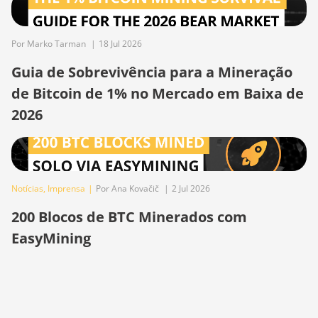
BITMAIN
AntMiner L9
(16Gh)
Por Marko Tarman
|
18 Jul 2026
BITMAIN
Guia de Sobrevivência para a Mineração
AntMiner L9
de Bitcoin de 1% no Mercado em Baixa de
(17Gh)
2026
BITMAIN
AntMiner L9
Hyd 2U (27Gh)
BITMAIN
Notícias
,
Imprensa
|
Por Ana Kovačič
|
2 Jul 2026
AntMiner S11
200 Blocos de BTC Minerados com
BITMAIN
EasyMining
AntMiner S15
BITMAIN
AntMiner S17
BITMAIN