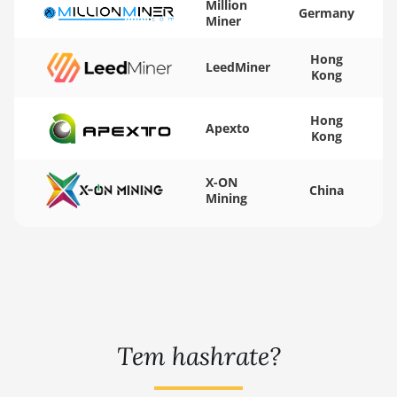
Million
Germany
Miner
AMD RX 7900
XTX 24GB
Hong
LeedMiner
Kong
AMD RX 9070
AMD RX 9070
Hong
GRE
Apexto
Kong
AMD RX 9070
XT
X-ON
China
Mining
AMD RX Vega
56
AMD RX Vega
64
AMD Radeon
Pro VII
Tem hashrate?
AMD Radeon
VII