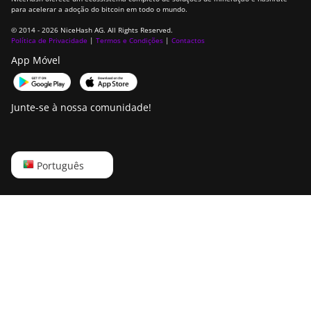
AntMiner
para acelerar a adoção do bitcoin em todo o mundo.
S21e XP Hyd
© 2014 - 2026 NiceHash AG. All Rights Reserved.
(430Th)
Política de Privacidade
|
Termos e Condições
|
Contactos
BITMAIN
App Móvel
AntMiner
S21e XP Hyd
3U (860Th)
Junte-se à nossa comunidade!
BITMAIN
AntMiner S21j
XP Hyd
English
Português
(495Th/s)
Русский
BITMAIN
AntMiner S9
中文
BITMAIN
Deutsch
AntMiner S9
SE
Português
BITMAIN
Español
AntMiner S9i