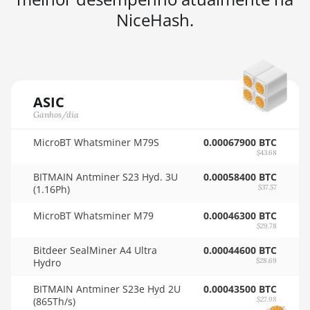
AMD RX 470
NiceHash.
🇳🇿ㅤ NZD - NZ$
8GB
🇴🇲ㅤ OMR
AMD RX 480
8GB
🇵🇦ㅤ PAB - B/.
AMD RX 550
🇵🇪ㅤ PEN - S/.
ASIC
4GB
Ganhos/dia
🏳ㅤ PGK - K
AMD RX 5500
XT 4GB
MicroBT Whatsminer M79S
0.00067900 BTC
🇵🇭ㅤ PHP - ₱
$43.68
AMD RX 5500
🇵🇰ㅤ PKR - PKRs
BITMAIN Antminer S23 Hyd. 3U
0.00058400 BTC
XT 8GB
(1.16Ph)
$37.57
🇵🇱ㅤ PLN - zł
AMD RX 5600
MicroBT Whatsminer M79
0.00046300 BTC
🇵🇾ㅤ PYG - ₲
$29.78
AMD RX 5600
XT 6GB
🇶🇦ㅤ QAR - QR
Bitdeer SealMiner A4 Ultra
0.00044600 BTC
Hydro
$28.69
AMD RX 570
🇷🇴ㅤ RON
16GB
BITMAIN Antminer S23e Hyd 2U
0.00043500 BTC
🇷🇸ㅤ RSD - din.
(865Th/s)
$27.98