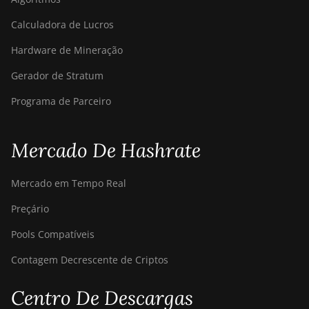
AntMiner S19
Pro Hyd.
Calculadora de Lucros
(184Th)
Hardware de Mineração
BITMAIN
AntMiner S19
Gerador de Stratum
Pro+ Hyd
Programa de Parceiro
(198Th)
BITMAIN
AntMiner S19
Mercado De Hashrate
Pro+ Hyd.
(191Th)
Mercado em Tempo Real
BITMAIN
Preçário
AntMiner S19
XP (140Th)
Pools Compatíveis
BITMAIN
Contagem Decrescente de Criptos
AntMiner S19
XP Hyd 3U
Centro De Descargas
(512Th)