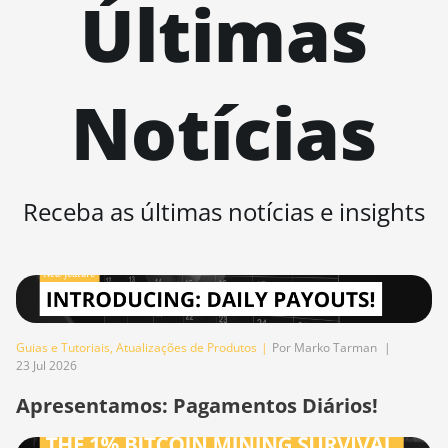
Últimas
AntMiner L11
Hyd. 2U
(33Gh)
BITMAIN
Notícias
AntMiner L11
Hyd. 6U
(33Gh)
BITMAIN
Receba as últimas notícias e insights
AntMiner L11
Pro (21Gh)
BITMAIN
AntMiner L3
++
Guias e Tutoriais
,
Atualizações de Produtos
|
Por Marko Tarman
|
BITMAIN
23 Jul 2026
AntMiner L3+
Apresentamos: Pagamentos Diários!
BITMAIN
AntMiner L7