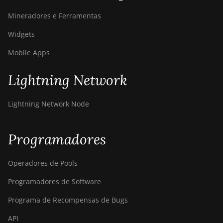
BITMAIN
Mineradores e Ferramentas
AntMiner S19
XP+ Hyd
Widgets
(279Th)
Mobile Apps
BITMAIN
AntMiner S19j
Lightning Network
Pro (100Th)
BITMAIN
Lightning Network Node
AntMiner S19j
Pro (104Th)
Programadores
BITMAIN
AntMiner S19j
Pro+ (120Th)
Operadores de Pools
BITMAIN
Programadores de Software
AntMiner S19j
Pro++ (125Th)
Programa de Recompensas de Bugs
BITMAIN
API