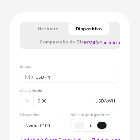
Hashrate
Dispositivo
Comparação de Dispositivo
⟲ Voltar ao início
Moeda
🇺🇸ㅤ USD - $
🇪🇺ㅤ EUR - €
Custos da ele.
🇺🇸ㅤ USD - $
🤑
USD/kWH
🇨🇳ㅤ CNY - CN¥
Dispositivo
Número de dispositivos
🇬🇧ㅤ GBP - £
Nvidia P100
🇷🇺ㅤ RUB
BITMAIN
+ Adicionar Outro Dispositivo
Eliminar tudo