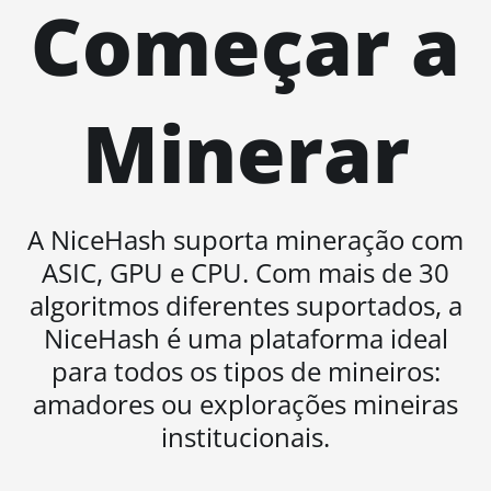
Começar a
AMD Vega
Frontier
Edition
Minerar
Auradine
Teraflux
AH3880
Auradine
Teraflux
A NiceHash suporta mineração com
AI2500
ASIC, GPU e CPU. Com mais de 30
Auradine
algoritmos diferentes suportados, a
Teraflux
NiceHash é uma plataforma ideal
AI3680
para todos os tipos de mineiros:
Auradine
Teraflux
amadores ou explorações mineiras
AT1500
institucionais.
Auradine
Teraflux