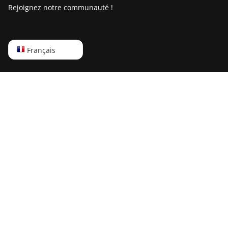
Rejoignez notre communauté !
BITMAIN
AntMiner
S21+ Hyd
(319Th)
English
Français
BITMAIN
Русский
AntMiner
S21e XP Hyd
中文
(430Th)
Deutsch
BITMAIN
AntMiner
Português
S21e XP Hyd
3U (860Th)
Español
BITMAIN
Français
AntMiner S21j
日本語
XP Hyd
(495Th/s)
BITMAIN
AntMiner S9