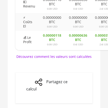
AMD CPU
💵
BTC
BTC
BTC
Ryzen 5 2600
Revenu
🏳ㅤ BSD - B$
0.08 USD
0.41 USD
2.41 US
AMD CPU
🇧🇹ㅤ BTN - Nu.
⚡
0.00000000
0.00000000
0.00000
Ryzen 5 2600X
Coûts
BTC
BTC
BTC
El
🇧🇼ㅤ BWP
0.00 USD
0.00 USD
0.00 U
AMD CPU
Ryzen 5 3500X
🇧🇾ㅤ BYN
0.00000118
0.00000636
0.00003
💰 Le
BTC
BTC
BTC
Profit
AMD CPU
🇧🇿ㅤ BZD - BZ$
0.08 USD
0.41 USD
2.41 US
Ryzen 5 3600
🇨🇦ㅤ CAD - CA$
Découvrez comment les valeurs sont calculées
AMD CPU
Ryzen 5 3600X
🇨🇩ㅤ CDF
AMD CPU
🇨🇭ㅤ CHF
Ryzen 5
🇨🇱ㅤ CLP - CL$
3600XT
Partagez ce
calcul
🇨🇴ㅤ COP - CO$
AMD CPU
Ryzen 5 5600X
🇨🇷ㅤ CRC - ₡
AMD CPU
🏳ㅤ CUC - $