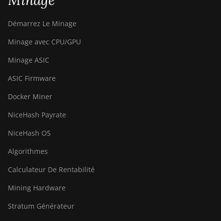
Minage
AntMiner S15
Démarrez Le Minage
BITMAIN
AntMiner S17
Minage avec CPU/GPU
BITMAIN
Minage ASIC
AntMiner S17
(53Th)
ASIC Firmware
BITMAIN
Docker Miner
AntMiner S17
NiceHash Payrate
Pro
NiceHash OS
BITMAIN
AntMiner S17
Algorithmes
Pro (50Th)
Calculateur De Rentabilité
BITMAIN
AntMiner
Mining Hardware
S17+
Stratum Générateur
BITMAIN