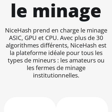
le minage
64
AMD Radeon
Pro VII
AMD Radeon
NiceHash prend en charge le minage
VII
ASIC, GPU et CPU. Avec plus de 30
AMD Vega
algorithmes différents, NiceHash est
Frontier
Edition
la plateforme idéale pour tous les
types de mineurs : les amateurs ou
Auradine
Teraflux
les fermes de minage
AH3880
institutionnelles.
Auradine
Teraflux
AI2500
Auradine
Teraflux
AI3680