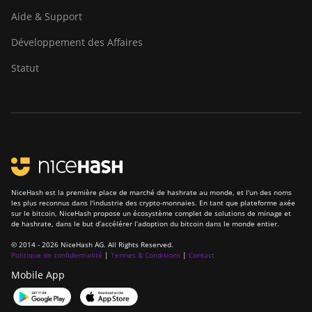
BITMAIN
Aide & Support
AntMiner S21
XP (270Th)
Développement des Affaires
BITMAIN
Statut
AntMiner S21
XP Hyd
(473Th)
BITMAIN
AntMiner S21
XP Immersion
(300Th)
NiceHash est la première place de marché de hashrate au monde, et l'un des noms
BITMAIN
les plus reconnus dans l'industrie des crypto-monnaies. En tant que plateforme axée
AntMiner S21
sur le bitcoin, NiceHash propose un écosystème complet de solutions de minage et
de hashrate, dans le but d’accélérer l’adoption du bitcoin dans le monde entier.
XP+ Hyd
(500Th)
© 2014 - 2026 NiceHash AG. All Rights Reserved.
Politique de confidentialité
|
Termes & Conditions
|
Contact
BITMAIN
Mobile App
AntMiner
S21+ (216Th)