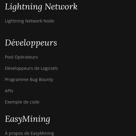
Lightning Network
XP (140Th)
BITMAIN
Lightning Network Node
AntMiner S19
XP Hyd 3U
(512Th)
Développeurs
BITMAIN
AntMiner S19
Pool Opérateurs
XP+ Hyd
(279Th)
Développeurs de Logiciels
BITMAIN
Programme Bug Bounty
AntMiner S19j
Pro (100Th)
APIs
BITMAIN
Exemple de code
AntMiner S19j
Pro (104Th)
EasyMining
BITMAIN
AntMiner S19j
À propos de EasyMining