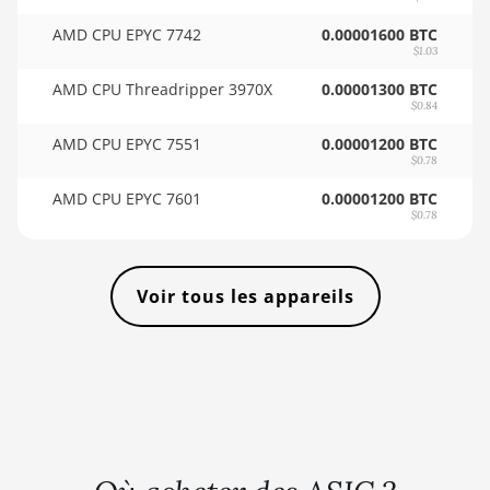
🇸🇴ㅤ SOS - Ssh
AMD CPU EPYC 7742
0.00001600 BTC
AMD RX 590
🏳ㅤ SRD - $
$1.03
8GB
🇸🇾ㅤ SYP - SY£
AMD CPU Threadripper 3970X
0.00001300 BTC
AMD RX 6500
$0.84
🇸🇿ㅤ SZL - L
XT 4GB
AMD CPU EPYC 7551
0.00001200 BTC
$0.78
🇹🇭ㅤ THB - ฿
AMD RX 6600
8GB
AMD CPU EPYC 7601
0.00001200 BTC
🇹🇭ㅤ TJS - ЅМ
$0.78
AMD RX 6600
🏳ㅤ TMT - m
XT 8GB
🇹🇳ㅤ TND - DT
AMD RX 6650
Voir tous les appareils
XT
🇹🇷ㅤ TRY - TL
AMD RX 6700
🇹🇹ㅤ TTD - TT$
10GB
🇹🇼ㅤ TWD - NT$
AMD RX 6700
XT 12GB
🇹🇿ㅤ TZS - TSh
AMD RX 6750
🇺🇦ㅤ UAH - ₴