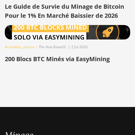
Le Guide de Survie du Minage de Bitcoin
BITMAIN
Pour le 1% En Marché Baissier de 2026
AntMiner L3+
BITMAIN
AntMiner L7
BITMAIN
Actualités
,
presse
|
Par Ana Kovačič
|
2 Jul 2026
AntMiner L9
200 Blocs BTC Minés via EasyMining
(16Gh)
BITMAIN
AntMiner L9
(17Gh)
BITMAIN
AntMiner L9
Hyd 2U (27Gh)
BITMAIN
AntMiner S11
BITMAIN