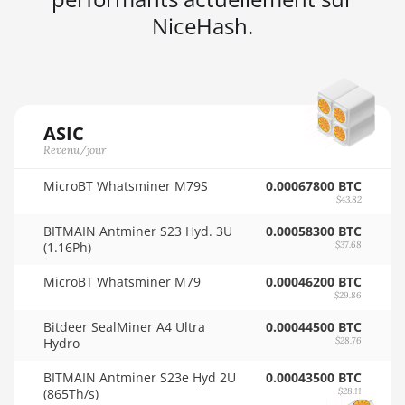
🇳🇬ㅤ NGN - ₦
NiceHash.
AMD RX 460
4GB
🇳🇮ㅤ NIO - C$
AMD RX 470
🇳🇴ㅤ NOK - Nkr
4GB
🇳🇵ㅤ NPR - NPRs
AMD RX 470
ASIC
🇳🇿ㅤ NZD - NZ$
8GB
Revenu/jour
🇴🇲ㅤ OMR
AMD RX 480
MicroBT Whatsminer M79S
0.00067800 BTC
8GB
$43.82
🇵🇦ㅤ PAB - B/.
BITMAIN Antminer S23 Hyd. 3U
0.00058300 BTC
AMD RX 550
🇵🇪ㅤ PEN - S/.
(1.16Ph)
$37.68
4GB
🏳ㅤ PGK - K
MicroBT Whatsminer M79
0.00046200 BTC
AMD RX 5500
$29.86
XT 4GB
🇵🇭ㅤ PHP - ₱
Bitdeer SealMiner A4 Ultra
0.00044500 BTC
AMD RX 5500
Hydro
$28.76
🇵🇰ㅤ PKR - PKRs
XT 8GB
BITMAIN Antminer S23e Hyd 2U
0.00043500 BTC
🇵🇱ㅤ PLN - zł
AMD RX 5600
(865Th/s)
$28.11