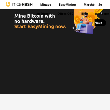
Minage
EasyMining
Marché
Se
en Direct
Offres OTC
Blog
connecter
Nous