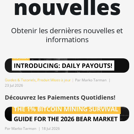
nouvelles
AntMiner KS7
BITMAIN
AntMiner L11
(20Gh)
Obtenir les dernières nouvelles et
informations
BITMAIN
AntMiner L11
Hyd. 2U
(33Gh)
BITMAIN
AntMiner L11
Hyd. 6U
Guides & Tutoriels
,
Produit Mises à jour
|
Par Marko Tarman
|
23 Jul 2026
(33Gh)
Découvrez les Paiements Quotidiens!
BITMAIN
AntMiner L11
Pro (21Gh)
BITMAIN
AntMiner L3
Par Marko Tarman
|
18 Jul 2026
++