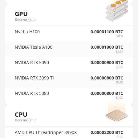
🇵🇾ㅤ PYG - ₲
AMD RX 5600
GPU
XT 6GB
🇶🇦ㅤ QAR - QR
Revenu/jour
AMD RX 570
🇷🇴ㅤ RON
16GB
Nvidia H100
0.00001100 BTC
🇷🇸ㅤ RSD - din.
$0.71
AMD RX 570
NVIDIA Tesla A100
0.00001000 BTC
🇸🇦ㅤ SAR - SR
4GB
$0.65
🇸🇧ㅤ SBD - $
AMD RX 570
NVIDIA RTX 5090
0.00000900 BTC
8GB
$0.58
🏳ㅤ SCR - SR
AMD RX 5700
NVIDIA RTX 3090 Ti
0.00000800 BTC
🇸🇩ㅤ SDG
$0.52
8GB
NVIDIA RTX 5080
0.00000800 BTC
🇸🇪ㅤ SEK
AMD RX 5700
$0.52
XT 8GB
🇸🇬ㅤ SGD - S$
CPU
AMD RX 580
🏳ㅤ SHP - £
4GB
Revenu/jour
🇸🇱ㅤ SLL - Le
AMD RX 580
AMD CPU Threadripper 3990X
0.00002200 BTC
8GB
$1.42