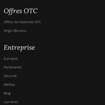
Pro+ (120Th)
Offres OTC
BITMAIN
AntMiner S19j
Pro++ (125Th)
Offres de Hashrate OTC
BITMAIN
Virgin Bitcoins
AntMiner S21
(200Th)
Entreprise
BITMAIN
AntMiner S21
Hyd. (335Th)
À propos
BITMAIN
Partenaires
AntMiner S21
Immersion
Sécurité
(301Th)
Médias
BITMAIN
Blog
AntMiner S21
Pro
Carrières