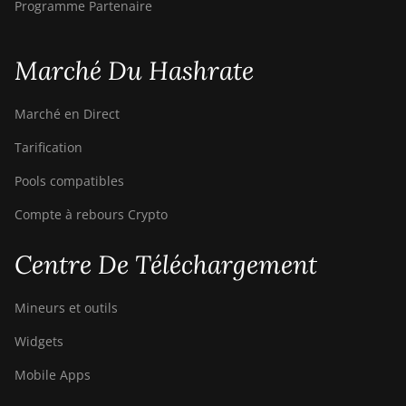
AntMiner S19
Programme Partenaire
BITMAIN
AntMiner S19
Marché Du Hashrate
Pro
BITMAIN
Marché en Direct
AntMiner S19
Pro Hyd.
Tarification
(184Th)
Pools compatibles
BITMAIN
Compte à rebours Crypto
AntMiner S19
Pro+ Hyd
(198Th)
Centre De Téléchargement
BITMAIN
Mineurs et outils
AntMiner S19
Pro+ Hyd.
Widgets
(191Th)
Mobile Apps
BITMAIN
AntMiner S19