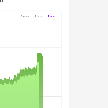
sh
1 день
1 нед.
1 мес.