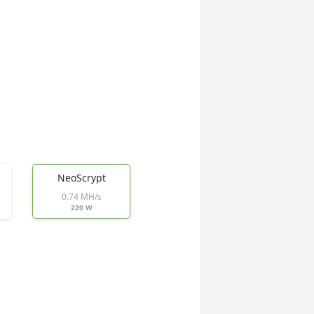
NeoScrypt
0.74 MH/s
220 W