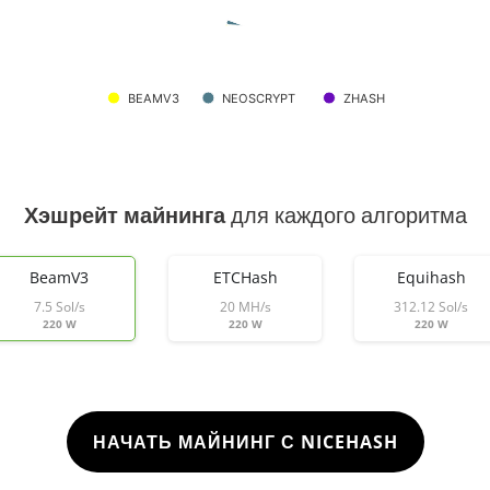
BEAMV3
NEOSCRYPT
ZHASH
Хэшрейт майнинга
для каждого алгоритма
BeamV3
ETCHash
Equihash
7.5 Sol/s
20 MH/s
312.12 Sol/s
220 W
220 W
220 W
НАЧАТЬ МАЙНИНГ С NICEHASH