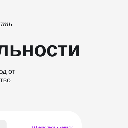
тать
льности
од от
ство
⟲ Вернуться к началу