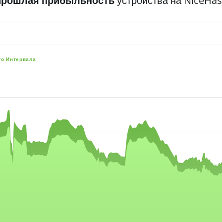
Прошлая прибыльность
устройства на NiceHa
го Интервала
e, and navigator-x-axis.
es, values, and navigator-y-axis.