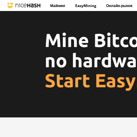
Майнинг
EasyMining
Онлайн-рынок