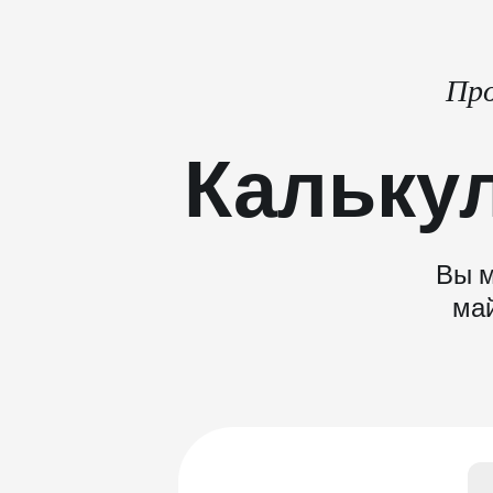
Про
Кальку
Вы м
май