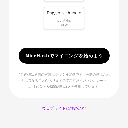
🇲🇺ㅤ MUR - MURs
AMD R9 Fury Nano
🏳ㅤ MVR - Rf
DaggerHashimoto
AMD RX 460 4GB
25 MH/s
🇲🇼ㅤ MWK - MK
50 W
AMD RX 470 4GB
🇲🇽ㅤ MXN - MX$
AMD RX 470 8GB
🇲🇾ㅤ MYR - RM
AMD RX 480 8GB
🇳🇦ㅤ NAD - N$
NiceHashでマイニングを始めよう
AMD RX 550 4GB
🇳🇬ㅤ NGN - ₦
AMD RX 5500 XT
*この値は過去の実績に基づく推定値です。実際の値はこれ
🇳🇮ㅤ NIO - C$
4GB
とは異なることがありますのでご注意ください。レート
🇳🇴ㅤ NOK - Nkr
は、1BTC ＝ 64288.40 USD を使用しています。
AMD RX 5500 XT
8GB
🇳🇵ㅤ NPR - NPRs
AMD RX 5600
🇳🇿ㅤ NZD - NZ$
ウェブサイトに埋め込む
AMD RX 5600 XT
🇴🇲ㅤ OMR
6GB