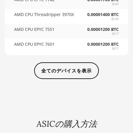
AMD Radeon Pro
$1.09
🏳ㅤ WST - WS$
VII
AMD CPU Threadripper 3970X
0.00001400 BTC
🇨🇫ㅤ XAF - FCFA
$0.90
AMD Radeon VII
AMD CPU EPYC 7551
0.00001200 BTC
🇦🇬ㅤ XCD - $
AMD Vega Frontier
$0.77
Edition
🏳ㅤ XDR - SDR
AMD CPU EPYC 7601
0.00001200 BTC
Auradine Teraflux
$0.77
🇨🇮ㅤ XOF - CFA
AH3880
🇵🇫ㅤ XPF - Fr
Auradine Teraflux
全てのデバイスを表示
AI2500
🇾🇪ㅤ YER - YR
Auradine Teraflux
🇿🇦ㅤ ZAR - R
AI3680
🇿🇲ㅤ ZMK - ZK
Auradine Teraflux
AT1500
Auradine Teraflux
ASICの購入方法
AT2880