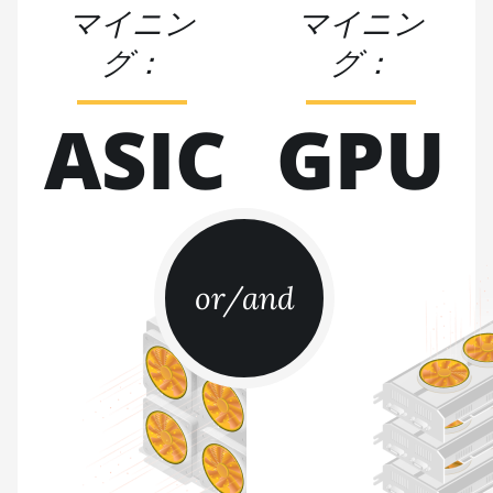
マイニン
マイニン
BITMAIN AntMiner
グ：
グ：
S17
BITMAIN AntMiner
ASIC
GPU
S17 (53Th)
BITMAIN AntMiner
S17 Pro
BITMAIN AntMiner
S17 Pro (50Th)
or/and
BITMAIN AntMiner
S17+
BITMAIN AntMiner
S19
BITMAIN AntMiner
S19 Pro
BITMAIN AntMiner