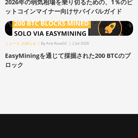
2026年の弱気相場を乗り切るための、1％のビ
ットコインマイナー向けサバイバルガイド
BITMAIN AntMiner
S21 XP (270Th)
BITMAIN AntMiner
S21 XP Hyd (473Th)
ニュース
,
お知らせ
|
By Ana Kovačič
|
2 Jul 2026
BITMAIN AntMiner
S21 XP Immersion
EasyMiningを通じて採掘された200 BTCのブ
(300Th)
ロック
BITMAIN AntMiner
S21 XP+ Hyd
(500Th)
BITMAIN AntMiner
S21+ (216Th)
BITMAIN AntMiner
S21+ Hyd (319Th)
BITMAIN AntMiner
S21e XP Hyd