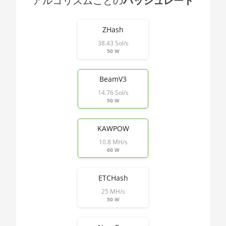
アルゴリズムごとの
ハッシュレート
🇯🇵ㅤ JPY - ¥
1900X
End of interactive chart.
🏳ㅤ KGS - сом
AMD CPU
ZHash
Threadripper
38.43 Sol/s
🇰🇭ㅤ KHR
1920X
50 W
🇰🇲ㅤ KMF - CF
AMD CPU
Threadripper
BeamV3
🏳ㅤ KPW - W
1950X
14.76 Sol/s
🇰🇷ㅤ KRW - ₩
50 W
AMD CPU
Threadripper
🇰🇼ㅤ KWD - KD
2920X
KAWPOW
🇰🇾ㅤ KYD - $
10.8 MH/s
AMD CPU
60 W
🇰🇿ㅤ KZT
Threadripper
2950X
🇱🇦ㅤ LAK - ₭
ETCHash
AMD CPU
25 MH/s
🇱🇧ㅤ LBP - LB£
Threadripper
50 W
2970WX
🇱🇰ㅤ LKR - SLRs
AMD CPU