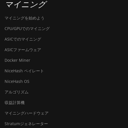
マイニング
(430Th)
BITMAIN AntMiner
マイニングを始めよう
S21e XP Hyd 3U
(860Th)
CPU/GPUでのマイニング
BITMAIN AntMiner
ASICでのマイニング
S21j XP Hyd
ASICファームウェア
(495Th/s)
Docker Miner
BITMAIN AntMiner
S9
NiceHash ペイレート
BITMAIN AntMiner
NiceHash OS
S9 SE
アルゴリズム
BITMAIN AntMiner
S9i
収益計算機
BITMAIN AntMiner
マイニングハードウェア
S9j
Stratumジェネレーター
BITMAIN AntMiner