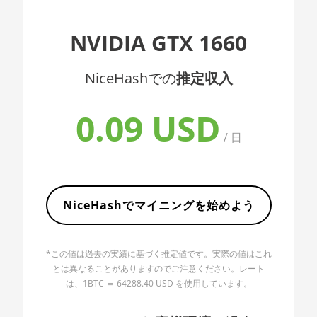
AMD CPU EPYC
7352
🇦🇱ㅤ ALL
NVIDIA GTX 1660
AMD CPU EPYC
🇦🇲ㅤ AMD
7402
NiceHashでの
推定収入
🇧🇶ㅤ ANG - ƒ
AMD CPU EPYC
🇦🇴ㅤ AOA - Kz
7402P
0.09 USD
🇦🇷ㅤ ARS - AR$
AMD CPU EPYC
/ 日
7551
🇦🇺ㅤ AUD - AU$
AMD CPU EPYC
🏳ㅤ AWG - ƒ
7601
NiceHashでマイニングを始めよう
🇦🇿ㅤ AZN - man.
AMD CPU EPYC
7742
🇧🇦ㅤ BAM - KM
AMD CPU Ryzen 3
*この値は過去の実績に基づく推定値です。実際の値はこれ
🏳ㅤ BBD - Bds$
1300X
とは異なることがありますのでご注意ください。レート
は、1BTC ＝ 64288.40 USD を使用しています。
🇧🇩ㅤ BDT - Tk
AMD CPU Ryzen 5
1400
🇧🇬ㅤ BGN