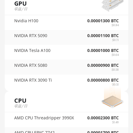
GPU
AMD RX 7600 XT
🇹🇳ㅤ TND - DT
収益/日
AMD RX 7700 XT
🇹🇷ㅤ TRY - TL
Nvidia H100
0.00001300 BTC
AMD RX 7800 XT
$0.84
🇹🇹ㅤ TTD - TT$
NVIDIA RTX 5090
0.00001100 BTC
AMD RX 7900 GRE
$0.71
🇹🇼ㅤ TWD - NT$
AMD RX 7900 XT
NVIDIA Tesla A100
0.00001000 BTC
🇹🇿ㅤ TZS - TSh
20GB
$0.64
🇺🇦ㅤ UAH - ₴
AMD RX 7900 XTX
NVIDIA RTX 5080
0.00000900 BTC
$0.58
24GB
🇺🇬ㅤ UGX - USh
NVIDIA RTX 3090 Ti
0.00000800 BTC
AMD RX 9070
$0.51
🇺🇾ㅤ UYU - $U
AMD RX 9070 GRE
🇺🇿ㅤ UZS
CPU
AMD RX 9070 XT
収益/日
🏳ㅤ VES - Bs.S
AMD RX Vega 56
AMD CPU Threadripper 3990X
0.00002300 BTC
🇻🇳ㅤ VND - ₫
$1.48
AMD RX Vega 64
🇻🇺ㅤ VUV - Vt
AMD CPU EPYC 7742
0.00001700 BTC