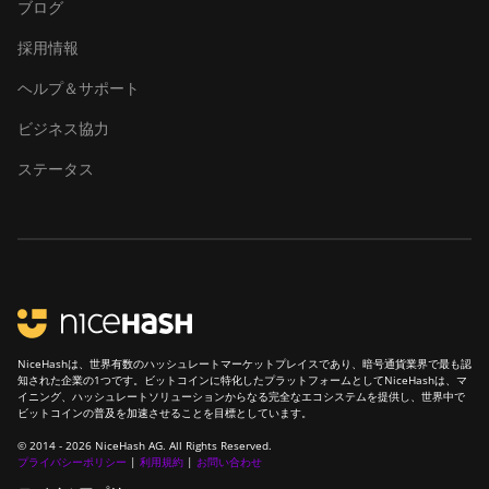
ブログ
S23 Hyd. 3U
(1.16Ph)
採用情報
BITMAIN Antminer
ヘルプ＆サポート
S23 Imm. (442Th)
ビジネス協力
BITMAIN Antminer
S23e Hyd 2U
ステータス
(865Th/s)
BITMAIN Antminer
T19 Hydro (145Th)
BITMAIN Antminer
T19 Hydro (158Th)
BITMAIN Antminer
NiceHashは、世界有数のハッシュレートマーケットプレイスであり、暗号通貨業界で最も認
T21 (190TH)
知された企業の1つです。ビットコインに特化したプラットフォームとしてNiceHashは、マ
イニング、ハッシュレートソリューションからなる完全なエコシステムを提供し、世界中で
Baikal BK-G28
ビットコインの普及を加速させることを目標としています。
© 2014 - 2026 NiceHash AG. All Rights Reserved.
Baikal Giant X10
プライバシーポリシー
|
利用規約
|
お問い合わせ