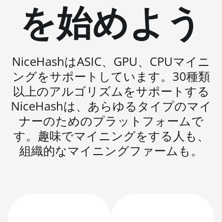
を始めよう
BITMAIN AntMiner
L3 ++
BITMAIN AntMiner
L3+
NiceHashはASIC、GPU、CPUマイニ
BITMAIN AntMiner
ングをサポートしています。30種類
L7
以上のアルゴリズムをサポートする
BITMAIN AntMiner
NiceHashは、あらゆるタイプのマイ
L9 (16Gh)
ナーのためのプラットフォームで
BITMAIN AntMiner
す。趣味でマイニングをする人も、
L9 (17Gh)
組織的なマイニングファームも。
BITMAIN AntMiner
L9 Hyd 2U (27Gh)
BITMAIN AntMiner
S11
BITMAIN AntMiner
S15