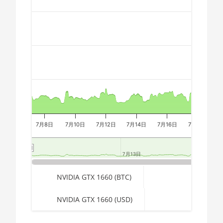
2700X
🇪🇬ㅤ EGP
Combination chart with 3 data series.
The chart has 2 X axes displaying Time, and navigator-x-a
AMD CPU Ryzen 7
🇪🇷ㅤ ERN - Nfk
The chart has 3 Y axes displaying values, values, and navi
3700X
🇪🇹ㅤ ETB - Br
AMD CPU Ryzen 7
🏳ㅤ FJD - FJ$
3800X
🇫🇰ㅤ FKP - £
AMD CPU Ryzen 7
3800XT
🇬🇪ㅤ GEL
AMD CPU Ryzen 7
🇬🇭ㅤ GHS - GH₵
5700G
7月8日
7月10日
7月12日
7月14日
7月16日
7月18日
7
🇬🇮ㅤ GIP - £
AMD CPU Ryzen 7
5800X
7月13日
7月13日
🏳ㅤ GMD - D
AMD CPU Ryzen 7
End of interactive chart.
🇬🇳ㅤ GNF - FG
NVIDIA GTX 1660 (BTC)
5800X3D
🇬🇹ㅤ GTQ
NVIDIA GTX 1660 (USD)
AMD CPU Ryzen 7
7800X3D
🏳ㅤ GYD - GY$