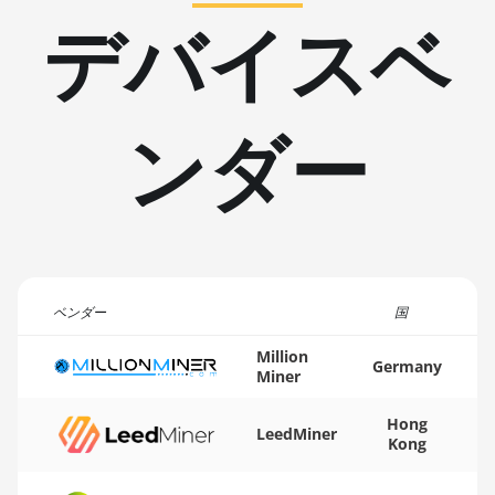
BITFURY B8
デバイスベ
BITMAIN AntMiner
AL1 (16.6Th)
BITMAIN AntMiner
ンダー
D3
BITMAIN AntMiner
D5
BITMAIN AntMiner
K5
BITMAIN AntMiner
ベンダー
国
K7
Million
Germany
BITMAIN AntMiner
Miner
KA3
Hong
BITMAIN AntMiner
LeedMiner
Kong
KS3 (8.3TH)