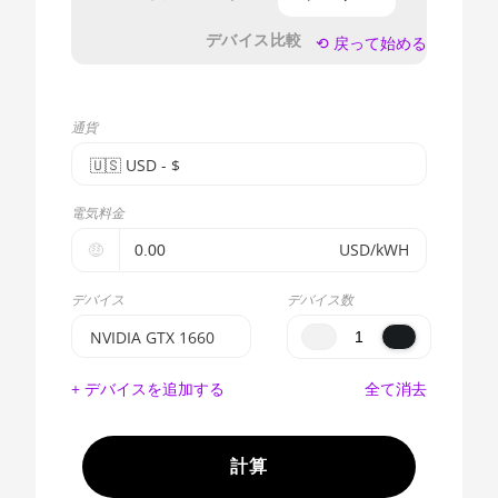
デバイス比較
⟲ 戻って始める
通貨
🇺🇸ㅤ USD - $
🇪🇺ㅤ EUR - €
電気料金
🇺🇸ㅤ USD - $
🤑
USD/kWH
🇨🇳ㅤ CNY - CN¥
デバイス
デバイス数
🇬🇧ㅤ GBP - £
NVIDIA GTX 1660
🇷🇺ㅤ RUB
BITMAIN AntMiner
+ デバイスを追加する
全て消去
S17e (64Th)
- - -
AMD CPU EPYC
🇦🇪ㅤ AED
7302
計算
🇦🇫ㅤ AFN - Af