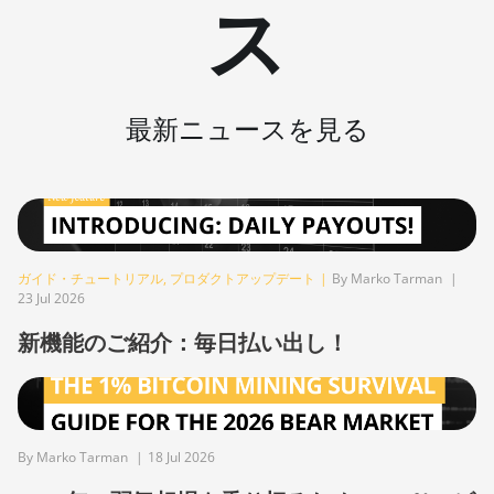
ス
S19j Pro (100Th)
BITMAIN AntMiner
S19j Pro (104Th)
最新ニュースを見る
BITMAIN AntMiner
S19j Pro+ (120Th)
BITMAIN AntMiner
S19j Pro++ (125Th)
BITMAIN AntMiner
S21 (200Th)
ガイド・チュートリアル
,
プロダクトアップデート
|
By Marko Tarman
|
23 Jul 2026
BITMAIN AntMiner
新機能のご紹介：毎日払い出し！
S21 Hyd. (335Th)
BITMAIN AntMiner
S21 Immersion
(301Th)
By Marko Tarman
|
18 Jul 2026
BITMAIN AntMiner
S21 Pro