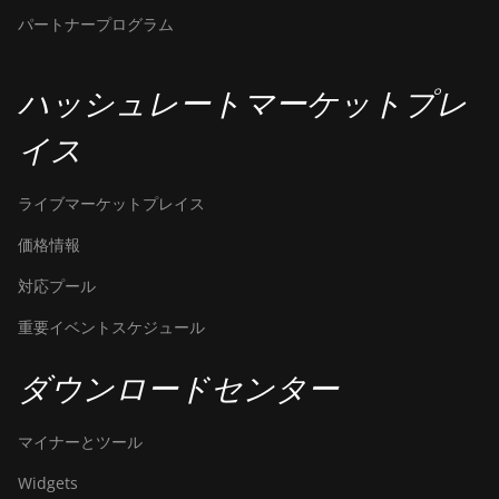
S9k
パートナープログラム
BITMAIN AntMiner
T15
ハッシュレートマーケットプレ
BITMAIN AntMiner
イス
T17
BITMAIN AntMiner
ライブマーケットプレイス
T17+
価格情報
BITMAIN AntMiner
T17e
対応プール
BITMAIN AntMiner
重要イベントスケジュール
T9+
ダウンロードセンター
BITMAIN AntMiner
Z11
マイナーとツール
BITMAIN AntMiner
Z11e
Widgets