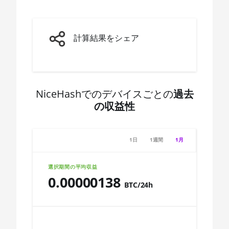
3600X
🇨🇩ㅤ CDF
AMD CPU Ryzen 5
3600XT
🇨🇭ㅤ CHF
計算結果をシェア
AMD CPU Ryzen 5
🇨🇱ㅤ CLP - CL$
5600X
🇨🇴ㅤ COP - CO$
AMD CPU Ryzen 5
🇨🇷ㅤ CRC - ₡
7600X
NiceHashでのデバイスごとの
過去
の収益性
🏳ㅤ CUC - $
AMD CPU Ryzen 7
1700
🇨🇻ㅤ CVE - CV$
AMD CPU Ryzen 7
1日
1週間
1月
🇨🇿ㅤ CZK - Kč
1700X
🇩🇯ㅤ DJF - Fdj
選択期間の平均収益
AMD CPU Ryzen 7
0.00000138
1800X
🇩🇰ㅤ DKK - Dkr
BTC/24h
AMD CPU Ryzen 7
🇩🇴ㅤ DOP - RD$
Chart
2700
🇩🇿ㅤ DZD - DA
AMD CPU Ryzen 7