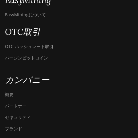
EasyMining
BITMAIN Antminer
EasyMiningについて
S19j (100TH)
BITMAIN Antminer
OTC取引
S19j (90Th)
BITMAIN Antminer
OTC ハッシュレート取引
S19j Pro (96Th)
バージンビットコイン
BITMAIN Antminer
S19j XP (151TH)
カンパニー
BITMAIN Antminer
S19k Pro (120Th)
概要
BITMAIN Antminer
S23 (580Th)
パートナー
BITMAIN Antminer
セキュリティ
S23 Hyd. (580Th)
ブランド
BITMAIN Antminer