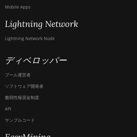
BITMAIN AntMiner
Mobile Apps
Z11j
Lightning Network
BITMAIN AntMiner
Z15
Lightning Network Node
BITMAIN AntMiner
Z15 Pro
BITMAIN AntMiner
ディベロッパー
Z15e
プール運営者
BITMAIN AntMiner
Z15j
ソフトウェア開発者
BITMAIN Antminer
脆弱性報奨金制度
S19 Hyd. (152Th)
API
BITMAIN Antminer
S19 Hydro (158Th)
サンプルコード
BITMAIN Antminer
S19 XP Hyd (255Th)