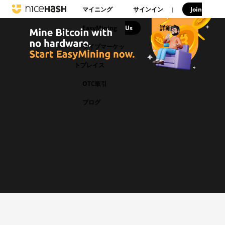
マイニング
サインイン
Join
|
EasyMining
Us
|
詳細
ライブマーケッ
トプレイス
OTC取引
ブログ