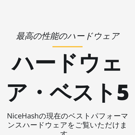
🇵🇦ㅤ PAB - B/.
AMD RX 570 16GB
🇵🇪ㅤ PEN - S/.
AMD RX 570 4GB
🏳ㅤ PGK - K
AMD RX 570 8GB
最高の性能のハードウェア
🇵🇭ㅤ PHP - ₱
AMD RX 5700 8GB
🇵🇰ㅤ PKR - PKRs
ハードウェ
AMD RX 5700 XT
🇵🇱ㅤ PLN - zł
8GB
🇵🇾ㅤ PYG - ₲
AMD RX 580 4GB
🇶🇦ㅤ QAR - QR
AMD RX 580 8GB
ア・ベスト5
🇷🇴ㅤ RON
AMD RX 590 8GB
🇷🇸ㅤ RSD - din.
AMD RX 6500 XT
4GB
🇸🇦ㅤ SAR - SR
NiceHashの現在のベストパフォーマ
AMD RX 6600 8GB
ンスハードウェアをご覧いただけま
🇸🇧ㅤ SBD - $
AMD RX 6600 XT
す。
🏳ㅤ SCR - SR