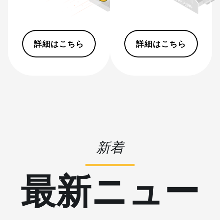
S19 Pro Hyd.
(184Th)
BITMAIN AntMiner
詳細はこちら
詳細はこちら
S19 Pro+ Hyd
(198Th)
BITMAIN AntMiner
S19 Pro+ Hyd.
(191Th)
BITMAIN AntMiner
S19 XP (140Th)
BITMAIN AntMiner
新着
S19 XP Hyd 3U
(512Th)
最新ニュー
BITMAIN AntMiner
S19 XP+ Hyd
(279Th)
BITMAIN AntMiner