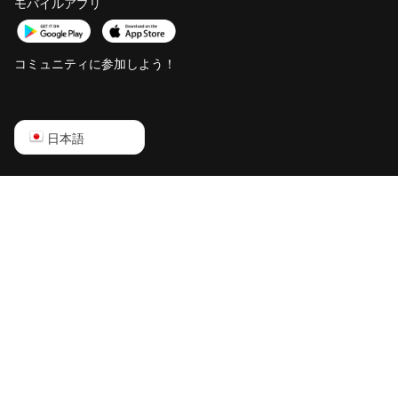
モバイルアプリ
Baikal Giant+
Bitdeer SealMiner
A2
コミュニティに参加しよう！
Bitdeer SealMiner
A2 Hyd
English
日本語
Bitdeer SealMiner
A2 Pro Air
Русский
Bitdeer SealMiner
中文
A2 Pro Hyd
Deutsch
Bitdeer SealMiner
A3 Air
Português
Bitdeer SealMiner
Español
A3 Hydro
Français
Bitdeer SealMiner
A3 Pro Air
日本語
Bitdeer SealMiner