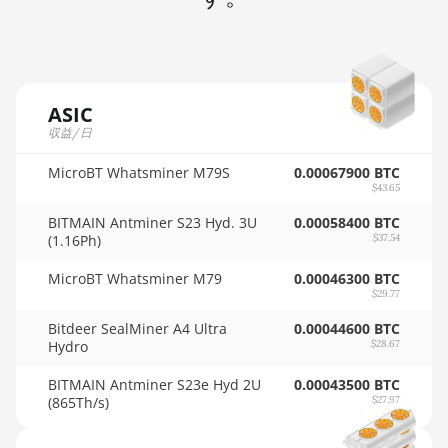
8GB
🇸🇩ㅤ SDG
AMD RX 6650 XT
🇸🇪ㅤ SEK
AMD RX 6700 10GB
🇸🇬ㅤ SGD - S$
ASIC
AMD RX 6700 XT
収益/日
12GB
🏳ㅤ SHP - £
MicroBT Whatsminer M79S
0.00067900 BTC
AMD RX 6750 XT
🇸🇱ㅤ SLL - Le
$43.65
12GB
🇸🇴ㅤ SOS - Ssh
BITMAIN Antminer S23 Hyd. 3U
0.00058400 BTC
AMD RX 6800 16GB
(1.16Ph)
$37.54
🏳ㅤ SRD - $
AMD RX 6800 XT
MicroBT Whatsminer M79
0.00046300 BTC
16GB
🇸🇾ㅤ SYP - SY£
$29.77
AMD RX 6900 XT
Bitdeer SealMiner A4 Ultra
0.00044600 BTC
🇸🇿ㅤ SZL - L
Hydro
$28.67
16GB
🇹🇭ㅤ THB - ฿
BITMAIN Antminer S23e Hyd 2U
0.00043500 BTC
AMD RX 6950 XT
(865Th/s)
$27.97
🇹🇭ㅤ TJS - ЅМ
AMD RX 7600
🏳ㅤ TMT - m