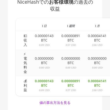
NiceHashでの
お客様環境
の過去の
AMD CPU Ryzen 5
🇧🇭ㅤ BHD - BD
収益
1500X
🇧🇮ㅤ BIF - FBu
AMD CPU Ryzen 5
🇧🇲ㅤ BMD - $
1600
1 日
1 週間
1 月
🇧🇳ㅤ BND - BN$
AMD CPU Ryzen 5
💵
0.00000143
0.00000891
0.00004141
1600X
収
BTC
BTC
BTC
🇧🇴ㅤ BOB - Bs
入
0.09 USD
0.57 USD
2.66 USD
AMD CPU Ryzen 5
🇧🇷ㅤ BRL - R$
2600
⚡
電
0.00000000
0.00000000
0.00000000
🏳ㅤ BSD - B$
気
BTC
BTC
BTC
AMD CPU Ryzen 5
料
2600X
0.00 USD
0.00 USD
0.00 USD
🇧🇹ㅤ BTN - Nu.
金
AMD CPU Ryzen 5
🇧🇼ㅤ BWP
💰
0.00000143
0.00000891
0.00004141
3500X
利
BTC
BTC
BTC
🇧🇾ㅤ BYN
益
0.09 USD
0.57 USD
2.66 USD
AMD CPU Ryzen 5
3600
🇧🇿ㅤ BZD - BZ$
値の算出方法を見る
AMD CPU Ryzen 5
🇨🇦ㅤ CAD - CA$