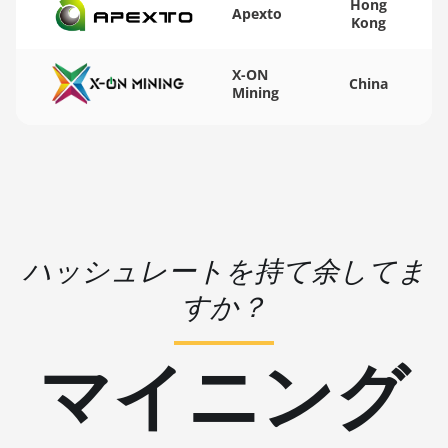
BITMAIN AntMiner
Hong
Apexto
Kong
KS3 (9.4TH)
BITMAIN AntMiner
X-ON
KS5
China
Mining
BITMAIN AntMiner
KS5 Pro
BITMAIN AntMiner
KS7
BITMAIN AntMiner
L11 (20Gh)
ハッシュレートを持て余してま
BITMAIN AntMiner
すか？
L11 Hyd. 2U (33Gh)
BITMAIN AntMiner
マイニング
L11 Hyd. 6U (33Gh)
BITMAIN AntMiner
L11 Pro (21Gh)