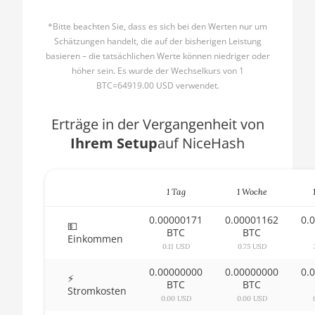
AMD CPU Ryzen 5 2600X
🇧🇬ㅤ BGN
*Bitte beachten Sie, dass es sich bei den Werten nur um
AMD CPU Ryzen 5 3500X
Schätzungen handelt, die auf der bisherigen Leistung
🇧🇭ㅤ BHD - BD
basieren – die tatsächlichen Werte können niedriger oder
AMD CPU Ryzen 5 3600
höher sein. Es wurde der Wechselkurs von 1
🇧🇮ㅤ BIF - FBu
BTC=64919.00 USD verwendet.
AMD CPU Ryzen 5 3600X
🇧🇲ㅤ BMD - $
AMD CPU Ryzen 5 3600XT
Erträge in der Vergangenheit von
🇧🇳ㅤ BND - BN$
Ihrem Setup
auf NiceHash
AMD CPU Ryzen 5 5600X
🇧🇴ㅤ BOB - Bs
AMD CPU Ryzen 5 7600X
🇧🇷ㅤ BRL - R$
1 Tag
1 Woche
AMD CPU Ryzen 7 1700
🏳ㅤ BSD - B$
0.00000171
0.00001162
0.
AMD CPU Ryzen 7 1700X
💵
🇧🇹ㅤ BTN - Nu.
BTC
BTC
Einkommen
AMD CPU Ryzen 7 1800X
0.11 USD
0.75 USD
🇧🇼ㅤ BWP
0.00000000
0.00000000
0.
AMD CPU Ryzen 7 2700
⚡
🇧🇾ㅤ BYN
BTC
BTC
Stromkosten
AMD CPU Ryzen 7 2700X
0.00 USD
0.00 USD
🇧🇿ㅤ BZD - BZ$