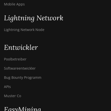
Canaan Avalon A16
Mobile Apps
(282Th)
Lightning Network
Canaan Avalon A16XP
(300Th)
Lightning Network Node
Canaan Avalon Made
A1346
Canaan Avalon Made
Entwickler
A1366
Poolbetreiber
Canaan Avalon Made
A1446
Softwareentwickler
Canaan Avalon Made
Bug Bounty Programm
A1466
APIs
Canaan Avalon Mini 3
Muster Co
Canaan Avalon Nano 3
Canaan Avalon Nano 3S
EasyMining