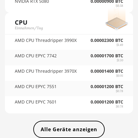
NVIDIA RTX 5080
0.00000900 BTC
(16Gh)
$0.58
🇻🇺ㅤ VUV - Vt
BITMAIN AntMiner L9
🏳ㅤ WST - WS$
CPU
(17Gh)
Einnahmen/Tag
🇨🇫ㅤ XAF - FCFA
BITMAIN AntMiner L9 Hyd
AMD CPU Threadripper 3990X
0.00002300 BTC
2U (27Gh)
🇦🇬ㅤ XCD - $
$1.49
BITMAIN AntMiner S11
🏳ㅤ XDR - SDR
AMD CPU EPYC 7742
0.00001700 BTC
$1.10
BITMAIN AntMiner S15
🇨🇮ㅤ XOF - CFA
AMD CPU Threadripper 3970X
0.00001400 BTC
BITMAIN AntMiner S17
🇵🇫ㅤ XPF - Fr
$0.91
AMD CPU EPYC 7551
0.00001200 BTC
BITMAIN AntMiner S17
🇾🇪ㅤ YER - YR
$0.78
(53Th)
🇿🇦ㅤ ZAR - R
AMD CPU EPYC 7601
0.00001200 BTC
BITMAIN AntMiner S17
$0.78
🇿🇲ㅤ ZMK - ZK
Pro
BITMAIN AntMiner S17
Alle Geräte anzeigen
Pro (50Th)