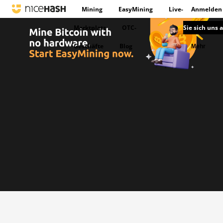
Mining
EasyMining
Live-
Anmelden
Marktplatz
OTC-
Sie sich uns 
Geschäfte
Blog
Mehr