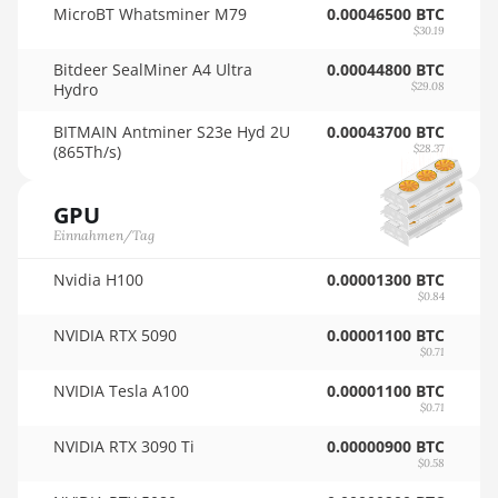
BITMAIN AntMiner KS5
MicroBT Whatsminer M79
0.00046500 BTC
Pro
🏳ㅤ TMT - m
$30.19
Bitdeer SealMiner A4 Ultra
0.00044800 BTC
BITMAIN AntMiner KS7
🇹🇳ㅤ TND - DT
Hydro
$29.08
BITMAIN AntMiner L11
🇹🇷ㅤ TRY - TL
BITMAIN Antminer S23e Hyd 2U
0.00043700 BTC
(20Gh)
(865Th/s)
$28.37
🇹🇹ㅤ TTD - TT$
BITMAIN AntMiner L11
🇹🇼ㅤ TWD - NT$
Hyd. 2U (33Gh)
GPU
Einnahmen/Tag
🇹🇿ㅤ TZS - TSh
BITMAIN AntMiner L11
Hyd. 6U (33Gh)
Nvidia H100
🇺🇦ㅤ UAH - ₴
0.00001300 BTC
$0.84
BITMAIN AntMiner L11
🇺🇬ㅤ UGX - USh
Pro (21Gh)
NVIDIA RTX 5090
0.00001100 BTC
$0.71
🇺🇾ㅤ UYU - $U
BITMAIN AntMiner L3 ++
NVIDIA Tesla A100
0.00001100 BTC
🇺🇿ㅤ UZS
$0.71
BITMAIN AntMiner L3+
🏳ㅤ VES - Bs.S
NVIDIA RTX 3090 Ti
0.00000900 BTC
BITMAIN AntMiner L7
$0.58
🇻🇳ㅤ VND - ₫
BITMAIN AntMiner L9