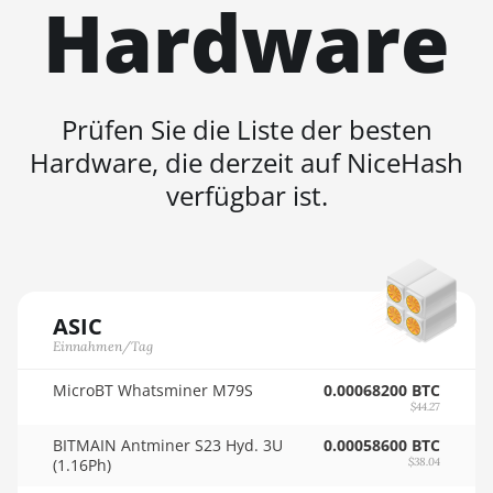
Hardware
BITFURY B8
🏳ㅤ SCR - SR
BITMAIN AntMiner AL1
🇸🇩ㅤ SDG
(16.6Th)
🇸🇪ㅤ SEK
Prüfen Sie die Liste der besten
BITMAIN AntMiner D3
Hardware, die derzeit auf NiceHash
🇸🇬ㅤ SGD - S$
BITMAIN AntMiner D5
verfügbar ist.
🏳ㅤ SHP - £
BITMAIN AntMiner K5
🇸🇱ㅤ SLL - Le
BITMAIN AntMiner K7
🇸🇴ㅤ SOS - Ssh
BITMAIN AntMiner KA3
ASIC
🏳ㅤ SRD - $
BITMAIN AntMiner KS3
Einnahmen/Tag
(8.3TH)
🇸🇾ㅤ SYP - SY£
MicroBT Whatsminer M79S
0.00068200 BTC
BITMAIN AntMiner KS3
🇸🇿ㅤ SZL - L
$44.27
(9.4TH)
🇹🇭ㅤ THB - ฿
BITMAIN Antminer S23 Hyd. 3U
0.00058600 BTC
BITMAIN AntMiner KS5
(1.16Ph)
$38.04
🇹🇭ㅤ TJS - ЅМ