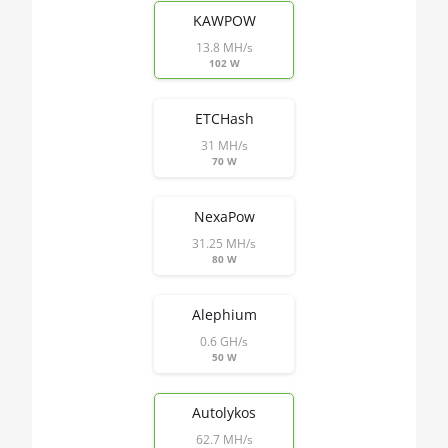
🇱🇰ㅤ LKR - SLRs
KAWPOW
AMD RX 5700 XT 8GB
🇱🇷ㅤ LRD - $
13.8 MH/s
102 W
AMD RX 580 4GB
🏳ㅤ LSL - M
AMD RX 580 8GB
ETCHash
🇱🇹ㅤ LTL - Lt
AMD RX 590 8GB
31 MH/s
🇱🇻ㅤ LVL - Ls
70 W
AMD RX 6500 XT 4GB
🇱🇾ㅤ LYD - LD
AMD RX 6600 8GB
NexaPow
🇲🇦ㅤ MAD
31.25 MH/s
AMD RX 6600 XT 8GB
80 W
🇲🇩ㅤ MDL
AMD RX 6650 XT
🇲🇬ㅤ MGA
Alephium
AMD RX 6700 10GB
🇲🇰ㅤ MKD
0.6 GH/s
50 W
AMD RX 6700 XT 12GB
🇲🇲ㅤ MMK
AMD RX 6750 XT 12GB
Autolykos
🏳ㅤ MNT - ₮
AMD RX 6800 16GB
62.7 MH/s