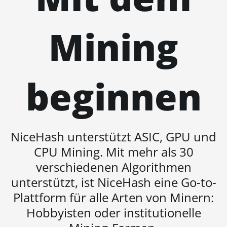
Pro
Mining
BITMAIN AntMiner S21 XP
(270Th)
BITMAIN AntMiner S21 XP
Hyd (473Th)
beginnen
BITMAIN AntMiner S21 XP
Immersion (300Th)
BITMAIN AntMiner S21
XP+ Hyd (500Th)
NiceHash unterstützt ASIC, GPU und
BITMAIN AntMiner S21+
CPU Mining. Mit mehr als 30
(216Th)
verschiedenen Algorithmen
BITMAIN AntMiner S21+
unterstützt, ist NiceHash eine Go-to-
Hyd (319Th)
Plattform für alle Arten von Minern:
BITMAIN AntMiner S21e
Hobbyisten oder institutionelle
XP Hyd (430Th)