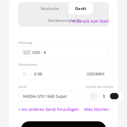
Hashrate
Gerät
Gerätevergleich
⟲ Zurück zum Start
Währung
🇺🇸ㅤ USD - $
🇪🇺ㅤ EUR - €
Stromkosten
🇺🇸ㅤ USD - $
🤑
USD/kWH
🇨🇳ㅤ CNY - CN¥
Gerät
Anzahl der Geräte
🇬🇧ㅤ GBP - £
NVIDIA GTX 1660 Super
🇷🇺ㅤ RUB
BITMAIN AntMiner S17e
+ ein anderes Gerät hinzufügen
Alles löschen
(64Th)
- - -
AMD CPU EPYC 7302
🇦🇪ㅤ AED