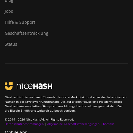
Blog
Canaan Creative Avalon
Jobs
921
Hilfe & Support
DesiweMiner K10Pro
Geschäftsentwicklung
DesiweMiner K10Ultra
Status
DesiweMiner K9S
Ebang Ebit E12
Ebang Ebit E12+
ElphaPex DG 1
ElphaPex DG 1 Lite
NiceHash ist der weltweit führende Hashrate-Marktplatz und einer der bekanntesten
Namen in der Kryptowährungsbranche. Als auf Bitcoin fokussierte Plattform bietet
ElphaPex DG 1+
NiceHash ein komplettes Ökosystem aus Mining-, Hashrate-Lösungen mit dem Ziel,
die Bitcoin-Einführung weltweit zu beschleunigen.
ElphaPex DG 1S
© 2014 - 2026 NiceHash AG. All Rights Reserved.
Datenschutzbestimmungen
|
Allgemeine Geschäftsftsbedingungen
|
Kontakt
ElphaPex DG Home 1
Mobile App