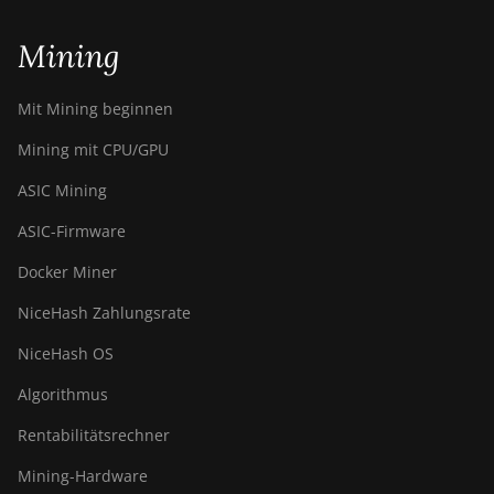
Bitdeer SealMiner A2
Mining
Bitdeer SealMiner A2 Hyd
Mit Mining beginnen
Bitdeer SealMiner A2 Pro
Air
Mining mit CPU/GPU
Bitdeer SealMiner A2 Pro
ASIC Mining
Hyd
ASIC-Firmware
Bitdeer SealMiner A3 Air
Docker Miner
Bitdeer SealMiner A3
Hydro
NiceHash Zahlungsrate
Bitdeer SealMiner A3 Pro
NiceHash OS
Air
Algorithmus
Bitdeer SealMiner A3 Pro
Hydro
Rentabilitätsrechner
Bitdeer SealMiner A4 Pro
Mining-Hardware