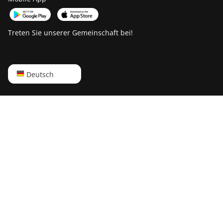
ElphaPex DG Hydro 1
ElphaPex DG2
Treten Sie unserer Gemeinschaft bei!
ElphaPex DG2+
FusionSilicon X2
English
Deutsch
FusionSilicon X7
Русский
Goldshell AL-BOX
中文
Goldshell AL-BOX II
Deutsch
Goldshell AL-BOX II Plus
Português
Goldshell CK Lite
Español
Goldshell CK-BOX
Français
Goldshell CK-BOX II
日本語
Goldshell CK5