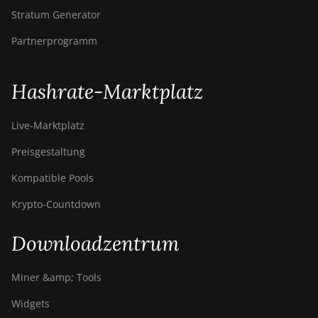
Air
Stratum Generator
Bitdeer SealMiner A4 Pro
Partnerprogramm
Hydro
Bitdeer SealMiner A4
Ultra Hydro
Hashrate-Marktplatz
Bitdeer SealMiner DL1 Air
Live-Marktplatz
Bitdeer SealMiner DL1
Hydro
Preisgestaltung
Bitmain Antminer AL1
Kompatible Pools
Canaan Avalon A15-194T
Krypto-Countdown
Canaan Avalon A1566
Downloadzentrum
Canaan Avalon A1566I
Miner &amp; Tools
Canaan Avalon A15XP-
206T
Widgets