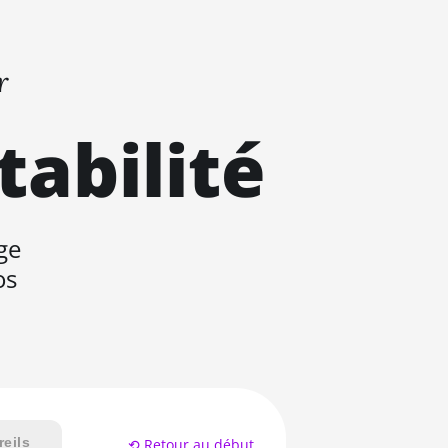
r
tabilité
ge
os
eils
⟲ Retour au début