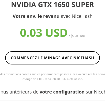
NVIDIA GTX 1650 SUPER
Votre env. le revenu
avec NiceHash
0.03 USD
/ Journée
COMMENCEZ LE MINAGE AVEC NICEHASH
e des estimations basées sur les performances passées - les valeurs réelles peuve
change de 1 BTC = 64328.10 USD a été utilisé.
nus antérieurs de
votre configuration
sur Nice