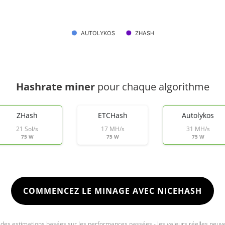
AUTOLYKOS
ZHASH
Hashrate miner
pour chaque algorithme
ZHash
ETCHash
Autolykos
21 Sol/s
17 MH/s
31 MH/s
75 W
75 W
75 W
COMMENCEZ LE MINAGE AVEC NICEHASH
e des estimations basées sur les performances passées - les valeurs réelles peuve