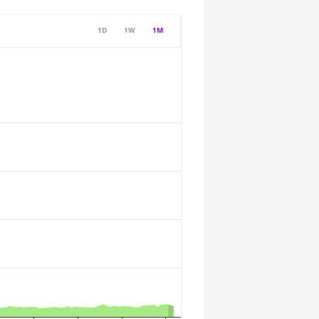
1D
1W
1M