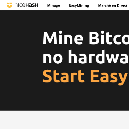
Minage
EasyMining
Marché en Direct