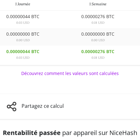
1 Journée
1 Semaine
0.00000044 BTC
0.00000276 BTC
0.03 USD
0.18 USD
0.00000000 BTC
0.00000000 BTC
0.00 USD
0.00 USD
0.00000044 BTC
0.00000276 BTC
0.03 USD
0.18 USD
Découvrez comment les valeurs sont calculées
Partagez ce calcul
Rentabilité passée
par appareil sur NiceHash