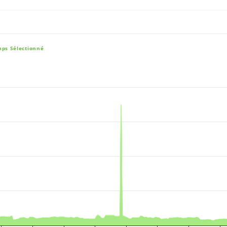
mps Sélectionné
e, and navigator-x-axis.
es, values, and navigator-y-axis.