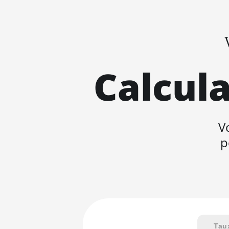
Calcula
V
p
Tau